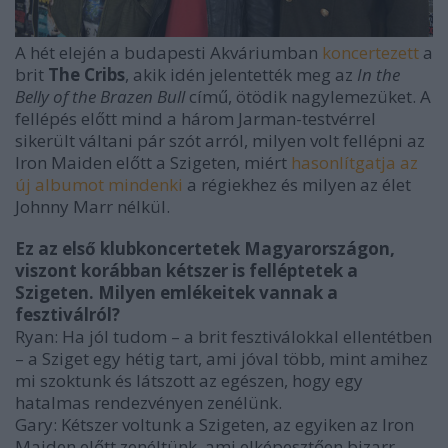
A hét elején a budapesti Akváriumban
koncertezett
a
brit
The Cribs
, akik idén jelentették meg az
In the
Belly of the Brazen Bull
című, ötödik nagylemezüket. A
fellépés előtt mind a három Jarman-testvérrel
sikerült váltani pár szót arról, milyen volt fellépni az
Iron Maiden előtt a Szigeten, miért
hasonlítgatja az
új albumot mindenki
a régiekhez és milyen az élet
Johnny Marr nélkül.
Ez az első klubkoncertetek Magyarországon,
viszont korábban kétszer is felléptetek a
Szigeten. Milyen emlékeitek vannak a
fesztiválról?
Ryan: Ha jól tudom – a brit fesztiválokkal ellentétben
– a Sziget egy hétig tart, ami jóval több, mint amihez
mi szoktunk és látszott az egészen, hogy egy
hatalmas rendezvényen zenélünk.
Gary: Kétszer voltunk a Szigeten, az egyiken az Iron
Maiden előtt zenéltünk, ami elképesztően bizarr