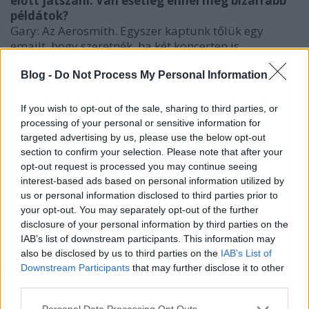
előtt játszani. Van esetleg ennél még bizarrabb
példátok?
Gary: Az Aerosmith. Egyszer kaptunk tőlük egy
emailt, hogy szeretnék, ha két koncerten is
fellépnénk előttük és hát valljuk be, mi már azon is
csodálkoztunk, hogy honnan a fenéből ismernek
Blog -
Do Not Process My Personal Information
minket. Párizsban és Barcelonában adtunk velük két
arénakoncertet, de nem is a zenélés volt furcsa
If you wish to opt-out of the sale, sharing to third parties, or
előttük, hanem már maga a megkeresés, hogy
processing of your personal or sensitive information for
szeretnék, ha egy hozzánk hasonló punkbanda
targeted advertising by us, please use the below opt-out
lépjen fel velük. Elég szürreális volt, de mi szeretjük
section to confirm your selection. Please note that after your
az ehhez hasonlókat.
opt-out request is processed you may continue seeing
interest-based ads based on personal information utilized by
Viszont titeket jellemzően inkább
us or personal information disclosed to third parties prior to
klubzenekarként tartanak számon.
your opt-out. You may separately opt-out of the further
disclosure of your personal information by third parties on the
Ryan: Minket annyira nem érdekel éppen hol és
IAB’s list of downstream participants. This information may
mikor játszunk, az az igazság. Pont elég nekünk egy
also be disclosed by us to third parties on the
IAB’s List of
nyár a fesztiválozásból, hogy aztán ugyanannyira
Downstream Participants
that may further disclose it to other
élvezzük a visszatérést a kisebb helyekre.
third parties.
Gary: Számunkról semmilyen más hozzáállás
nincsen egy apró klubkoncert és egy nagyobb
Please note that this website/app uses one or more Google