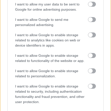
Gary: Nem volt előre eltervezett koncepció, hogy
I want to allow my user data to be sent to
akkor mi most visszatérünk az alapokhoz, és újra
Google for online advertising purposes.
feltaláljuk saját magunkat. Egyszerűen csak megint
hárman maradtunk, amitől felszabadultabbak
I want to allow Google to send me
lettünk és rengeteget hülyültünk a próbák alatt.
personalized advertising.
Kicsit olyan volt, mint amikor ezt az egészet
elkezdtük együtt: egy rockbanda a testvéreiddel.
I want to allow Google to enable storage
Konkrétan bármit megcsinálhattunk, kizárólag mi
related to analytics like cookies on web or
hárman szóltunk bele a végeredménybe. Johnny
device identifiers in apps.
kiszállásával olyan volt az egész, mintha ismét
összeültek volna a Jarman-tesók, hogy zenekart
I want to allow Google to enable storage
alapítsanak.
related to functionality of the website or app.
Ryan: Én azért előre tudtam, hogy ezen az albumon
sokkal súlyosabb gitárhangzást szeretnék. A
I want to allow Google to enable storage
related to personalization.
negyedik albumon már kicsit kísérleteztem is vele,
de azon a lemezen túl letisztultam, túl szépen szól a
I want to allow Google to enable storage
gitár, ami annyira nem az én stílusom. Ebből
related to security, including authentication
szempontból elmondható, ha konkrét koncepció
functionality and fraud prevention, and other
nem is volt a stúdiózás előtt, de én előre tudtam,
user protection.
hogy valami garázsosabb megszólalást szeretnek a
következő albumon. Ez viszont nem azt jelenti, hogy