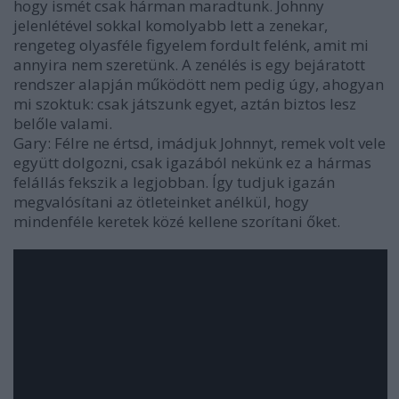
hogy ismét csak hárman maradtunk. Johnny
jelenlétével sokkal komolyabb lett a zenekar,
rengeteg olyasféle figyelem fordult felénk, amit mi
annyira nem szeretünk. A zenélés is egy bejáratott
rendszer alapján működött nem pedig úgy, ahogyan
mi szoktuk: csak játszunk egyet, aztán biztos lesz
belőle valami.
Gary: Félre ne értsd, imádjuk Johnnyt, remek volt vele
együtt dolgozni, csak igazából nekünk ez a hármas
felállás fekszik a legjobban. Így tudjuk igazán
megvalósítani az ötleteinket anélkül, hogy
mindenféle keretek közé kellene szorítani őket.