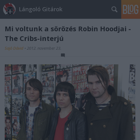
Lángoló Gitárok
Mi voltunk a sörözés Robin Hoodjai -
The Cribs-interjú
Sajó Dávid
•
2012. november 23.