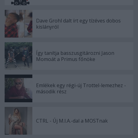
Dave Grohl dalt írt egy tízéves dobos
kislányról
Így tanítja basszusgitározni Jason
Momoát a Primus főnöke
Emlékek egy régi-új Trottel-lemezhez -
második rész
CTRL - Új M.I.A.-dal a MOSTnak