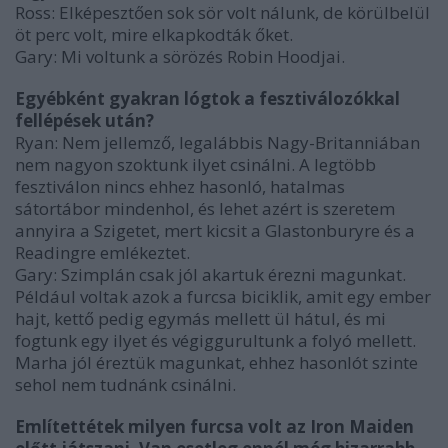
Ross: Elképesztően sok sör volt nálunk, de körülbelül
öt perc volt, mire elkapkodták őket.
Gary: Mi voltunk a sörözés Robin Hoodjai.
Egyébként gyakran lógtok a fesztiválozókkal
fellépések után?
Ryan: Nem jellemző, legalábbis Nagy-Britanniában
nem nagyon szoktunk ilyet csinálni. A legtöbb
fesztiválon nincs ehhez hasonló, hatalmas
sátortábor mindenhol, és lehet azért is szeretem
annyira a Szigetet, mert kicsit a Glastonburyre és a
Readingre emlékeztet.
Gary: Szimplán csak jól akartuk érezni magunkat.
Például voltak azok a furcsa biciklik, amit egy ember
hajt, kettő pedig egymás mellett ül hátul, és mi
fogtunk egy ilyet és végiggurultunk a folyó mellett.
Marha jól éreztük magunkat, ehhez hasonlót szinte
sehol nem tudnánk csinálni.
Említettétek milyen furcsa volt az Iron Maiden