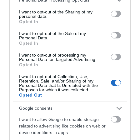
Personal Data Processing Opt Outs
arénás fellépés között. Igaz, jobban szeretjük a nagy
services and may gather and store information including but
show-t kisebb helyekre vinni, mint mondjuk fordítva.
not limited to your visit or usage behaviour. You may click to
I want to opt-out of the Sharing of my
personal data.
Valamikor még a ’90-es években láttuk a Sebadoh-t
grant or deny consent to Google and its third-party tags to
Opted In
fellépni a Reading fesztiválon egy hatalmas
use your data for below specified purposes in below Google
színpadon egy sereg ember előtt, és mégis teljesen
consent section.
I want to opt-out of the Sale of my
természetesnek tűnt az egész. Arra azért mindig
Personal Data.
Opted In
figyelünk, hogy a szabadság és az a klubkoncertekre
jellemző felszabadultság megmaradjon egy nagyon
I want to opt-out of processing my
színpadon is.
Personal Data for Targeted Advertising.
Opted In
Ryan: Engem azért néha kicsit frusztrál, amikor előre
programozott fényekkel és percre pontos
I want to opt-out of Collection, Use,
beosztással játszunk, mert kicsit olyan, mintha ez is
Retention, Sale, and/or Sharing of my
Personal Data that Is Unrelated with the
csak valami munka lenne nekünk. Kurvára nem
Purposes for which it was collected.
akarom munkaként felfogni ezt az egészet,
Opted Out
egyszerűen csak fel akarok szabadulni zenélés
közben.
Google consents
Elég sok időt töltöttetek a legutóbbi
I want to allow Google to enable storage
related to advertising like cookies on web or
lemezeteket munkálatain, amely sok esetben
device identifiers in apps.
nagyon hasonlít az együttes korai időszakára.