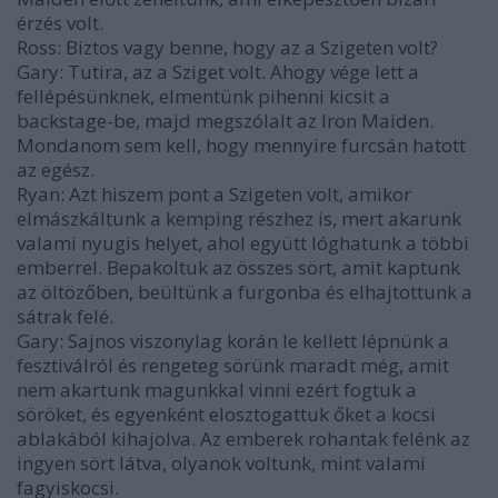
érzés volt.
Ross: Biztos vagy benne, hogy az a Szigeten volt?
Gary: Tutira, az a Sziget volt. Ahogy vége lett a
fellépésünknek, elmentünk pihenni kicsit a
backstage-be, majd megszólalt az Iron Maiden.
Mondanom sem kell, hogy mennyire furcsán hatott
az egész.
Ryan: Azt hiszem pont a Szigeten volt, amikor
elmászkáltunk a kemping részhez is, mert akarunk
valami nyugis helyet, ahol együtt lóghatunk a többi
emberrel. Bepakoltuk az összes sört, amit kaptunk
az öltözőben, beültünk a furgonba és elhajtottunk a
sátrak felé.
Gary: Sajnos viszonylag korán le kellett lépnünk a
fesztiválról és rengeteg sörünk maradt még, amit
nem akartunk magunkkal vinni ezért fogtuk a
söröket, és egyenként elosztogattuk őket a kocsi
ablakából kihajolva. Az emberek rohantak felénk az
ingyen sört látva, olyanok voltunk, mint valami
fagyiskocsi.