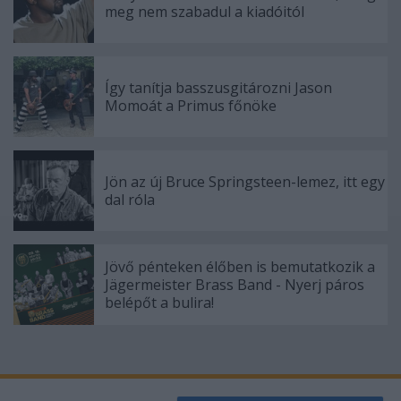
meg nem szabadul a kiadóitól
functionality and fraud prevention, and other
user protection.
Így tanítja basszusgitározni Jason
Momoát a Primus főnöke
Jön az új Bruce Springsteen-lemez, itt egy
dal róla
Jövő pénteken élőben is bemutatkozik a
Jägermeister Brass Band - Nyerj páros
belépőt a bulira!