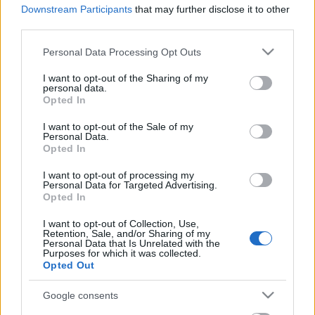
Downstream Participants
that may further disclose it to other
pártvacsoráján is megirigyelnének. A hajtás után
third parties.
megmutatjuk az év egyik legkeményebb karácsonyi
szerzeményét, ahol az állandóan telefonáló
Please note that this website/app uses one or more Google
Personal Data Processing Opt Outs
édesapával tudunk leginkább azonosulni, hiszen ha
services and may gather and store information including but
a mi lányunk nyöszörögne az ünnepi ebédnél ilyen
not limited to your visit or usage behaviour. You may click to
I want to opt-out of the Sharing of my
personal data.
hangfekvésben, mi is inkább valamelyik telefonos
grant or deny consent to Google and its third-party tags to
Opted In
ügyfélszolgálat postafiókját hallgatnánk helyette
use your data for below specified purposes in below Google
szívesebben.
consent section.
I want to opt-out of the Sale of my
Personal Data.
Opted In
I want to opt-out of processing my
Personal Data for Targeted Advertising.
Opted In
I want to opt-out of Collection, Use,
Retention, Sale, and/or Sharing of my
Personal Data that Is Unrelated with the
Purposes for which it was collected.
Opted Out
Google consents