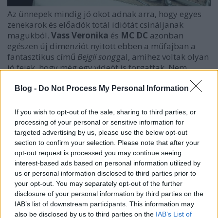
Az ünnepek mindig jó okot adnak arra, hogy egyes
zenekarok és előadók totál idiótát csináljanak
magukból.
Vass Veronika
és
MC DC
azonban
egészen új dimenziót nyitott ebben a műfajban a
fantasztikus című
Bejgli song
gal, amihez voltak olyan
jó fejek, hogy még egy videót is forgattak. Nem
igazán tudjuk eldönteni, hogy a
még egy bejglit, még
egy bejglit, a káposztából is szedj
refrén nagyobb
Blog -
Do Not Process My Personal Information
kedvencünk vagy a papírzacskó hangzású dobgép
fölé applikált Tesco gazdaságos gitárszólót
If you wish to opt-out of the sale, sharing to third parties, or
szeressük-e jobban. Vass Veronika énekesi
processing of your personal or sensitive information for
teljesítménye az X-Factor előválogatásának
targeted advertising by us, please use the below opt-out
legfájdalmasabb pillanatait idézi, hangja pedig
section to confirm your selection. Please note that after your
hamisabb, mint a karácsonyi Monopoly-játszmában
opt-out request is processed you may continue seeing
elsikkasztott ezres, amit elfelejtünk befizetni a
interest-based ads based on personal information utilized by
Dunakorzó elé lépve pótadóként. Aztán a dal
us or personal information disclosed to third parties prior to
kétharmadánál belép szegény MC DC is, aki eddig
your opt-out. You may separately opt-out of the further
disclosure of your personal information by third parties on the
csak nagyon szomorúan üldögélt a háttérben, hogy
IAB’s list of downstream participants. This information may
aztán ránk zúdítson egy olyan erőteljes
also be disclosed by us to third parties on the
IAB’s List of
közhelycunamit, amit még a KDNP karácsonyi