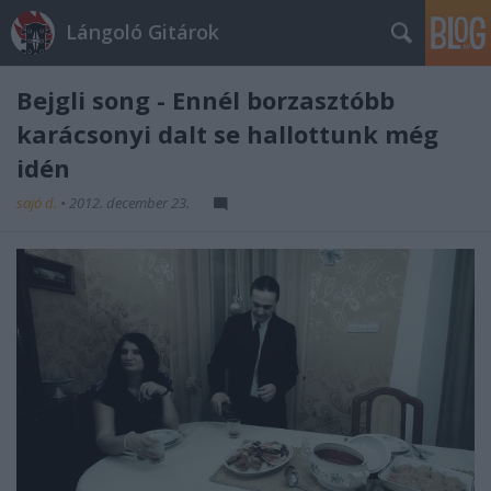
Lángoló Gitárok
Bejgli song - Ennél borzasztóbb
karácsonyi dalt se hallottunk még
idén
sajó d.
•
2012. december 23.