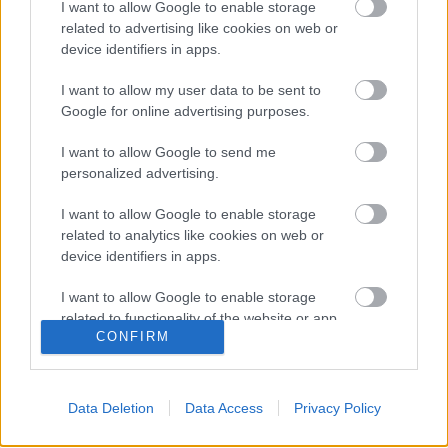
I want to allow Google to enable storage
related to advertising like cookies on web or
device identifiers in apps.
I want to allow my user data to be sent to
Google for online advertising purposes.
I want to allow Google to send me
Címkék:
hír
karácsony
mc dc
vass veronika
personalized advertising.
I want to allow Google to enable storage
related to analytics like cookies on web or
device identifiers in apps.
Ajánlott bejegyzések:
I want to allow Google to enable storage
related to functionality of the website or app.
Meghalt egy zseni, újra él az AC/DC - Ez
CONFIRM
történt a Lángolón
I want to allow Google to enable storage
related to personalization.
Data Deletion
Data Access
Privacy Policy
I want to allow Google to enable storage
Kanye West nem ad ki több lemezt, amíg
related to security, including authentication