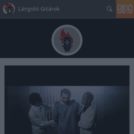
Lángoló Gitárok