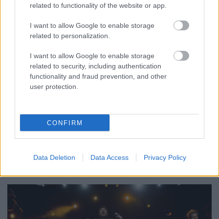
related to functionality of the website or app.
I want to allow Google to enable storage
related to personalization.
I want to allow Google to enable storage
related to security, including authentication
2000-ben alakult az eklektikus rockban utazó
functionality and fraud prevention, and other
Tomahawk
supergroup, amelynek olyan tagjai
user protection.
vannak, mint Mike Patton (Faith No More), Duane
Denison (Jesus ...
CONFIRM
Így kell megöregedni - Duran Duran-
koncertbeszámoló
Data Deletion
Data Access
Privacy Policy
Lángoló Gitárok
•
2012. június 29.