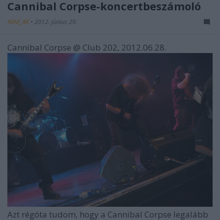
Cannibal Corpse-koncertbeszámoló
Nihil_AK
•
2012. június 29.
Cannibal Corpse @ Club 202, 2012.06.28.
Azt régóta tudom, hogy a
Cannibal Corpse
legalább