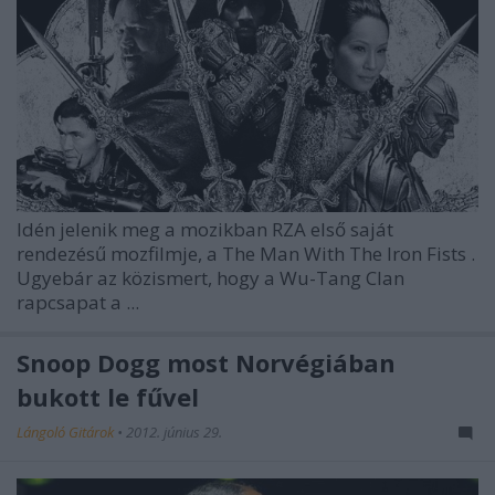
Idén jelenik meg a mozikban RZA első saját
rendezésű mozfilmje, a
The Man With The Iron Fists
.
Ugyebár az közismert, hogy a
Wu-Tang Clan
rapcsapat a ...
Snoop Dogg most Norvégiában
bukott le fűvel
Lángoló Gitárok
•
2012. június 29.