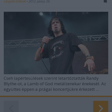
Lángoló Gitárok
•
2012. június 29.
Cseh lapértesülések szerint letartóztatták Randy
Blythe-ot, a
Lamb of God
metálzenekar énekesét. Az
együttes éppen a prágai koncertjükre érkezett ...