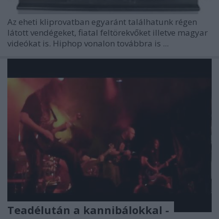
Az eheti kliprovatban egyaránt találhatunk régen
látott vendégeket, fiatal feltörekvőket illetve magyar
videókat is. Hiphop vonalon továbbra is ...
Teadélután a kannibálokkal -