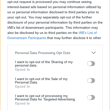
opt-out request is processed you may continue seeing
interest-based ads based on personal information utilized by
us or personal information disclosed to third parties prior to
your opt-out. You may separately opt-out of the further
disclosure of your personal information by third parties on the
IAB’s list of downstream participants. This information may
also be disclosed by us to third parties on the
IAB’s List of
Downstream Participants
that may further disclose it to other
third parties.
Please note that this website/app uses one or more Google
Personal Data Processing Opt Outs
services and may gather and store information including but
not limited to your visit or usage behaviour. You may click to
I want to opt-out of the Sharing of my
personal data.
grant or deny consent to Google and its third-party tags to
A Dirty Rotten Imbeciles - röviden
D.R.I.
- a '80-as
Opted In
use your data for below specified purposes in below Google
évek meghatározó crossover thrash zenekara, akik
consent section.
máig a műfaj legfontosabb együttesei közé ...
I want to opt-out of the Sale of my
Personal Data.
Opted In
I want to opt-out of processing my
Personal Data for Targeted Advertising.
Opted In