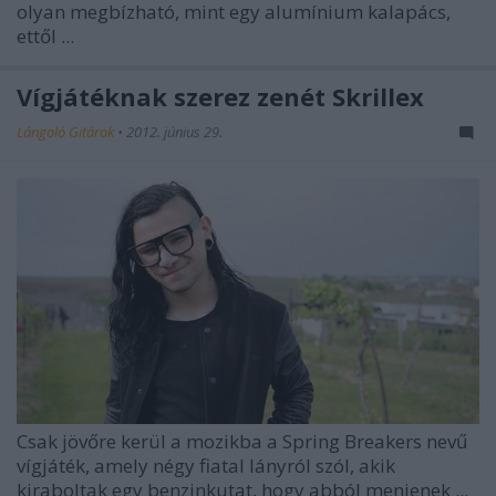
olyan megbízható, mint egy alumínium kalapács,
ettől ...
Vígjátéknak szerez zenét Skrillex
Lángoló Gitárok
•
2012. június 29.
Csak jövőre kerül a mozikba a
Spring Breakers
nevű
vígjáték, amely négy fiatal lányról szól, akik
kiraboltak egy benzinkutat, hogy abból menjenek ...