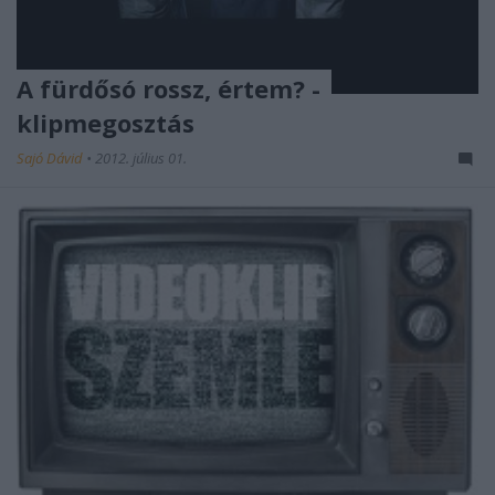
A fürdősó rossz, értem? -
klipmegosztás
Sajó Dávid
•
2012. július 01.