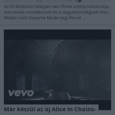
Az
IO
Milkovics Mátyás neo-főnök szólóprodukciója,
ami tavaly mutatkozott be a nagyközönségnek Alan
Wilder (volt Depeche Mode-tag) Recoil ...
Már készül az új Alice In Chains-