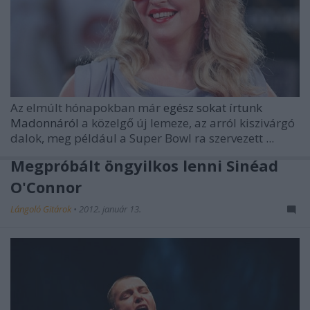
Az elmúlt hónapokban már
egész sokat írtunk
Madonnáról
a közelgő új lemeze, az arról kiszivárgó
dalok, meg például a
Super Bowl
ra szervezett ...
Megpróbált öngyilkos lenni Sinéad
O'Connor
Lángoló Gitárok
•
2012. január 13.