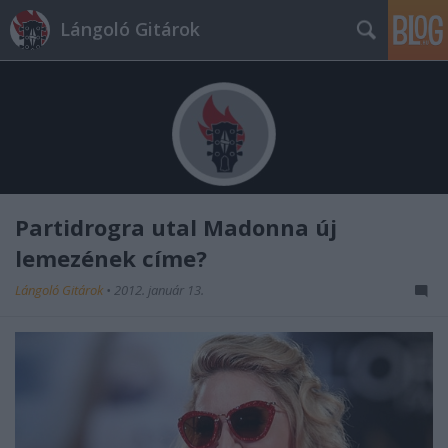
Lángoló Gitárok
Partidrogra utal Madonna új
lemezének címe?
Lángoló Gitárok
•
2012. január 13.