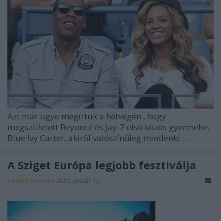
Azt már ugye
megírtuk a hétvégén
, hogy
megszületett
Beyoncé
és
Jay-Z
első közös gyermeke,
Blue Ivy Carter, akiről valószínűleg mindenki ...
A Sziget Európa legjobb fesztiválja
Lángoló Gitárok
•
2012. január 12.