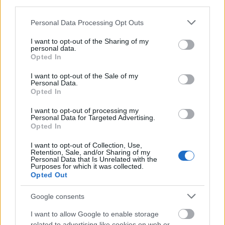
third parties.
Please note that this website/app uses one or more Google
Personal Data Processing Opt Outs
services and may gather and store information including but
not limited to your visit or usage behaviour. You may click to
I want to opt-out of the Sharing of my
personal data.
grant or deny consent to Google and its third-party tags to
Opted In
use your data for below specified purposes in below Google
consent section.
I want to opt-out of the Sale of my
Personal Data.
Opted In
I want to opt-out of processing my
Pókembert molesztálták
Personal Data for Targeted Advertising.
Opted In
gyerekkorában – Black Lips-
lemezkritika
I want to opt-out of Collection, Use,
Retention, Sale, and/or Sharing of my
Personal Data that Is Unrelated with the
Ez történt még 2011-ben #7
Purposes for which it was collected.
Opted Out
Sajó Dávid
•
2012. január 12.
Google consents
I want to allow Google to enable storage
related to advertising like cookies on web or