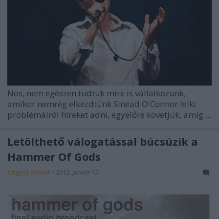
Nos, nem egészen tudtuk mire is vállalkozunk,
amikor nemrég elkezdtünk
Sinéad O'Connor
lelki
problémáiról híreket adni, egyelőre követjük, amíg ...
Letölthető válogatással búcsúzik a
Hammer Of Gods
Lángoló Gitárok
•
2012. január 12.