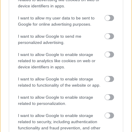
device identifiers in apps.
I want to allow my user data to be sent to
Google for online advertising purposes.
I want to allow Google to send me
personalized advertising.
I want to allow Google to enable storage
related to analytics like cookies on web or
device identifiers in apps.
I want to allow Google to enable storage
related to functionality of the website or app.
I want to allow Google to enable storage
related to personalization.
Black Lips – Arabia Mountain
I want to allow Google to enable storage
(Vice Records)
related to security, including authentication
A tavalyi év egyik kellemes meglepetése volt a
Black
functionality and fraud prevention, and other
Lips
Arabia Mountain
című hatodik lemeze, ami