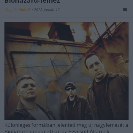
Lángoló Gitárok
•
2012. január 12.
Különleges formában jelenteti meg új nagylemezét a
Biohazard
január 20-án az Egyesült Államok