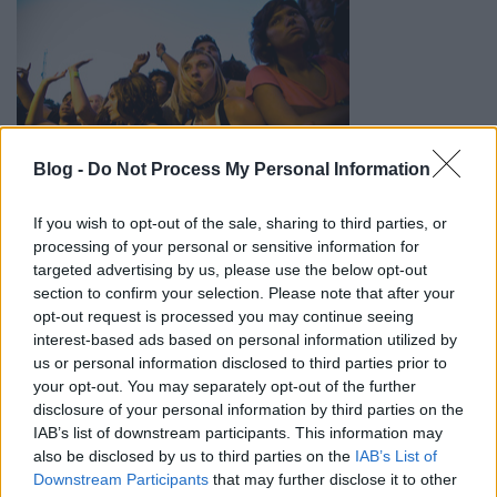
Európa
Blog -
Do Not Process My Personal Information
huszonöt legnagyobb fesztiválja közül a
Sziget
lett
az első a kontinens legjobbjait versenyeztető
If you wish to opt-out of the sale, sharing to third parties, or
European Festival Awards
-on. Fesztiválok ...
processing of your personal or sensitive information for
targeted advertising by us, please use the below opt-out
section to confirm your selection. Please note that after your
opt-out request is processed you may continue seeing
interest-based ads based on personal information utilized by
us or personal information disclosed to third parties prior to
your opt-out. You may separately opt-out of the further
disclosure of your personal information by third parties on the
IAB’s list of downstream participants. This information may
also be disclosed by us to third parties on the
IAB’s List of
Downstream Participants
that may further disclose it to other