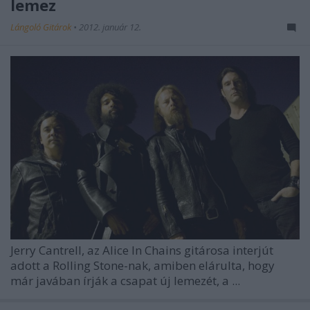
lemez
Lángoló Gitárok
•
2012. január 12.
Jerry Cantrell, az
Alice In Chains
gitárosa interjút
adott a Rolling Stone-nak, amiben elárulta, hogy
már javában írják a csapat új lemezét, a ...