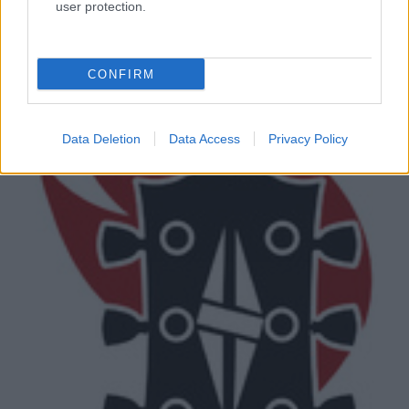
user protection.
immár ...
CONFIRM
Data Deletion
Data Access
Privacy Policy