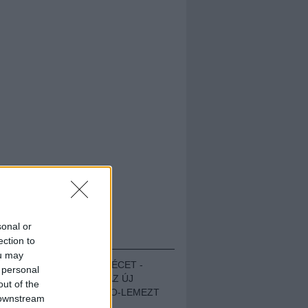
sonal or
HALLGASD!
ection to
ou may
MEGUGROTTÁK A LÉCET -
 personal
MEGHALLGATTUK AZ ÚJ
out of the
PROTEST THE HERO-LEMEZT
 downstream