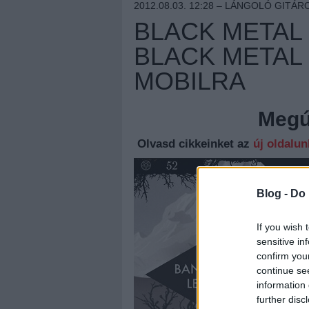
2012.08.03. 12:28 –
LÁNGOLÓ GITÁR
BLACK METAL 
BLACK METAL
MOBILRA
Megúj
Olvasd cikkeinket az
új oldalu
Blog -
Do 
If you wish 
sensitive in
confirm you
continue se
information 
further disc