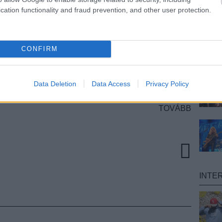
cation functionality and fraud prevention, and other user protection.
lectropop duó készülőben levő második
CONFIRM
w?
után máris itt a második videoklip hozzá, a
rgia Hudson rendezte, amiben a tagok egy
Az együttes egyébként nemrég adott koncertet a
ás után megmutatjuk a videót.
Data Deletion
Data Access
Privacy Policy
TOVÁBB
INTE