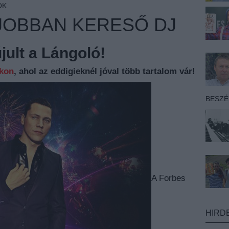
OK
GJOBBAN KERESŐ DJ
ult a Lángoló!
nkon
, ahol az eddigieknél jóval több tartalom vár!
BESZ
A Forbes
HIRD