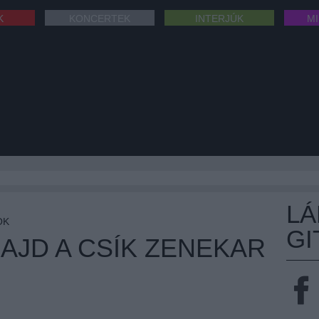
K
KONCERTEK
INTERJÚK
M
L
OK
GI
MAJD A CSÍK ZENEKAR