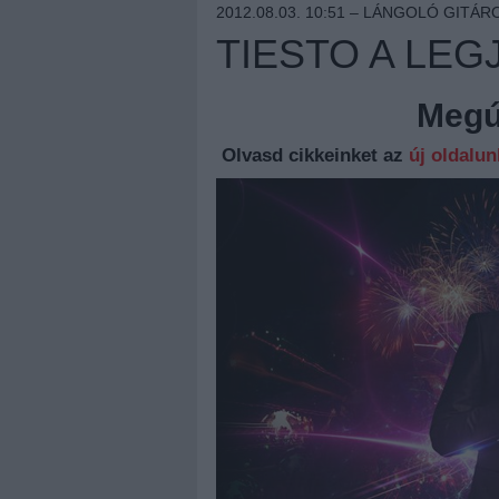
2012.08.03. 10:51 –
LÁNGOLÓ GITÁR
TIESTO A LE
Megúj
Olvasd cikkeinket az
új oldalu