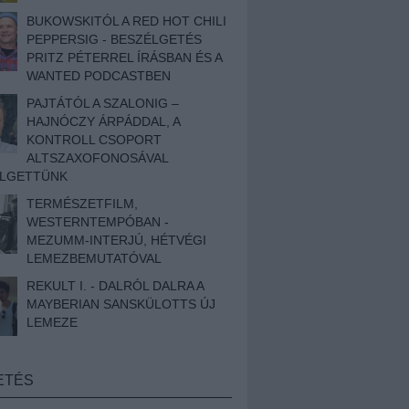
BUKOWSKITÓL A RED HOT CHILI
PEPPERSIG - BESZÉLGETÉS
PRITZ PÉTERREL ÍRÁSBAN ÉS A
WANTED PODCASTBEN
PAJTÁTÓL A SZALONIG –
HAJNÓCZY ÁRPÁDDAL, A
KONTROLL CSOPORT
ALTSZAXOFONOSÁVAL
ÉLGETTÜNK
TERMÉSZETFILM,
WESTERNTEMPÓBAN -
MEZUMM-INTERJÚ, HÉTVÉGI
LEMEZBEMUTATÓVAL
REKULT I. - DALRÓL DALRA A
MAYBERIAN SANSKÜLOTTS ÚJ
LEMEZE
ETÉS