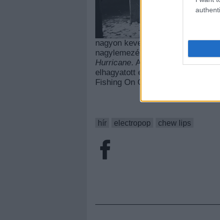
authenti
nagyon keveset tudni a londoni e
nagylemezéről, de a
Do You Che
Hurricane
. A klipet most is Geoe
elhagyatott épületben zenélnek. 
Fishing On Orfű fesztiválon. Hajt
hír
electropop
chew lips