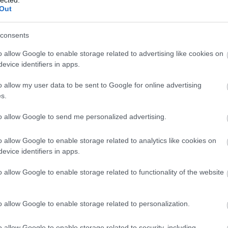
Out
consents
o allow Google to enable storage related to advertising like cookies on
evice identifiers in apps.
OK
ÚJ CHEW LIPS-VIDEÓ
o allow my user data to be sent to Google for online advertising
s.
ult a Lángoló!
to allow Google to send me personalized advertising.
nkon
, ahol az eddigieknél jóval több tartalom vár!
o allow Google to enable storage related to analytics like cookies on
evice identifiers in apps.
BESZ
o allow Google to enable storage related to functionality of the website
o allow Google to enable storage related to personalization.
Egyelőre
o allow Google to enable storage related to security, including