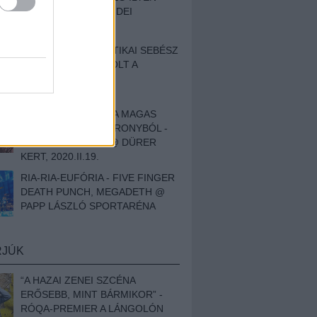
BESZÁMOLÓNK AZ IDEI
SZIGETRŐL
EGY HALLÁSPLASZTIKAI SEBÉSZ
NAPLÓJA - ILYEN VOLT A
SWANSRÓL SZÓLÓ
DOKUMENTUMFILM
MÉLY FÉRFIBÁNAT A MAGAS
ELEFÁNTCSONTTORONYBÓL -
LEPROUS, KLONE @ DÜRER
KERT, 2020.II.19.
RIA-RIA-EUFÓRIA - FIVE FINGER
DEATH PUNCH, MEGADETH @
PAPP LÁSZLÓ SPORTARÉNA
RJÚK
“A HAZAI ZENEI SZCÉNA
ERŐSEBB, MINT BÁRMIKOR” -
RÓQA-PREMIER A LÁNGOLÓN