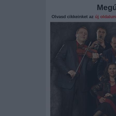
Megúj
Olvasd cikkeinket az
új oldalu