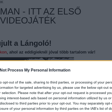
OK
MAN - ITT AZ ELSŐ
 VIDEOJÁTÉK
ult a Lángoló!
nkon
, ahol az eddigieknél jóval több tartalom vár!
Not Process My Personal Information
to opt-out of the sale, sharing to third parties, or processing of your per
EZT 
formation for targeted advertising by us, please use the below opt-out s
r selection. Please note that after your opt-out request is processed y
eing interest-based ads based on personal information utilized by us or
Megjelent a
disclosed to third parties prior to your opt-out. You may separately opt-
losure of your personal information by third parties on the IAB’s list of