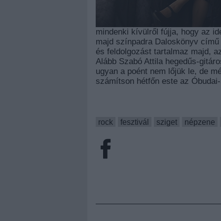
mindenki kívülről fújja, hogy az i
majd színpadra Daloskönyv című 
és feldolgozást tartalmaz majd, a
Alább Szabó Attila hegedűs-gitár
ugyan a poént nem lőjük le, de mé
számítson hétfőn este az Óbudai-
rock
fesztivál
sziget
népzene