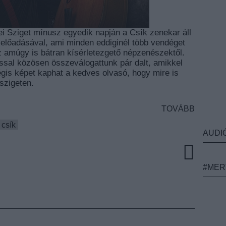
dei Sziget mínusz egyedik napján a Csík zenekar áll
előadásával, ami minden eddiginél több vendéget
z amúgy is bátran kísérletezgető népzenészektől.
ossal közösen összeválogattunk pár dalt, amikkel
gis képet kaphat a kedves olvasó, hogy mire is
szigeten.
TOVÁBB
csík
AUDI
#MER