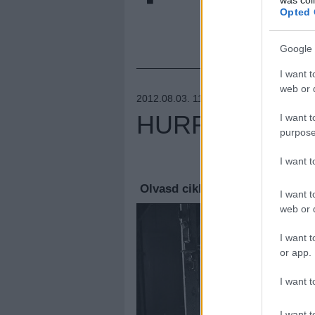
Opted 
Google 
I want t
web or d
2012.08.03. 11:05 –
LÁNGOLÓ GITÁR
HURRICANE - 
I want t
purpose
Megúj
I want 
Olvasd cikkeinket az
új oldalu
I want t
web or d
I want t
or app.
I want t
I want t