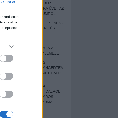
B’s List of
EGY DÜHÖS VÉNEMBER
UNIVERZÁLIS REMEKMŰVE - AZ
ÚJ BOB DYLAN-ALBUMRÓL
er and store
to grant or
ZENE LÉLEKNEK ÉS TESTNEK -
ed purposes
AUTENTIKUS NÉPZENE ÉS
KÖLTÉSZET
ÚJJÁSZÜLETETT
SZOMORKODÁS - ILYEN A
KATATONIA ÚJ NAGYLEMEZE
CROCODILE NERVES -
HALLGASD MEG AZ ANGERTEA
MA MEGJELENT EP-JÉT DALRÓL
DALRA!
A FELELŐSSÉGTŐL AZ
ELLOPOTT FÖLDIG - DALRÓL
DALRA A KÉPZELT VÁROS
SAMIZDAT CÍMŰ ALBUMA
ETÉS