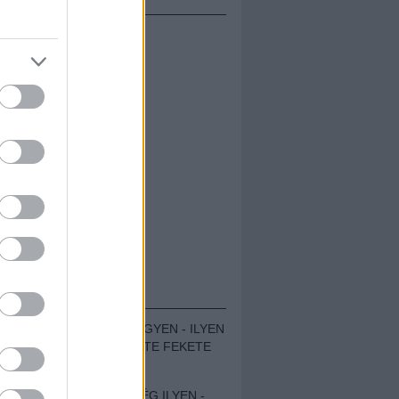
ÁMOLÓK
ZENÉS TÁBOR A HEGYEN - ILYEN
VOLT A VÍRUS SZÜLTE FEKETE
ZAJ FESZTIVÁL
SOHA NEM VOLT MÉG ILYEN -