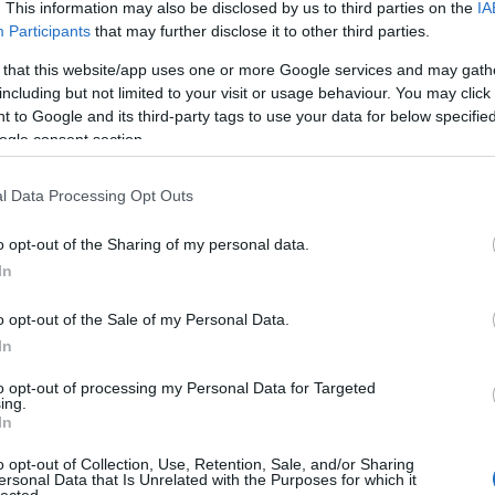
. This information may also be disclosed by us to third parties on the
IA
Participants
that may further disclose it to other third parties.
 that this website/app uses one or more Google services and may gath
including but not limited to your visit or usage behaviour. You may click 
 to Google and its third-party tags to use your data for below specifi
ogle consent section.
OS-re készített videojátéknak, amelyben egy férfi
lőbb a pokolra juthasson. Egy-két nem csak black
l Data Processing Opt Outs
 összesen hat pályával rendelkező játékban, amely
nek néha egy-egy új szint előtt le kell állnia
o opt-out of the Sharing of my personal data.
játék már letölthető az Apple Store-ból, mindössze
In
nline bolt legsötétebb, legnyomasztóbb játékaként
már mindenkinek ajánlott. Az előzetes megnézhető a
o opt-out of the Sale of my Personal Data.
In
TOVÁBB
to opt-out of processing my Personal Data for Targeted
ing.
al
ios
black metal man
In
o opt-out of Collection, Use, Retention, Sale, and/or Sharing
ersonal Data that Is Unrelated with the Purposes for which it
HIRD
lected.