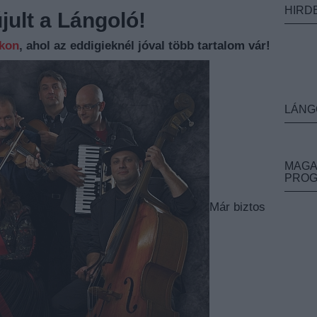
HIRD
ult a Lángoló!
nkon
, ahol az eddigieknél jóval több tartalom vár!
LÁNG
MAGA
PRO
Már biztos