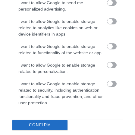
I want to allow Google to send me
personalized advertising.
I want to allow Google to enable storage
related to analytics like cookies on web or
device identifiers in apps.
I want to allow Google to enable storage
related to functionality of the website or app.
I want to allow Google to enable storage
related to personalization.
I want to allow Google to enable storage
related to security, including authentication
A Megadeth énekese szerint Obama
functionality and fraud prevention, and other
rendezte meg a denveri
user protection.
tömegmészárlást
sixx
•
2012. augusztus 17.
CONFIRM