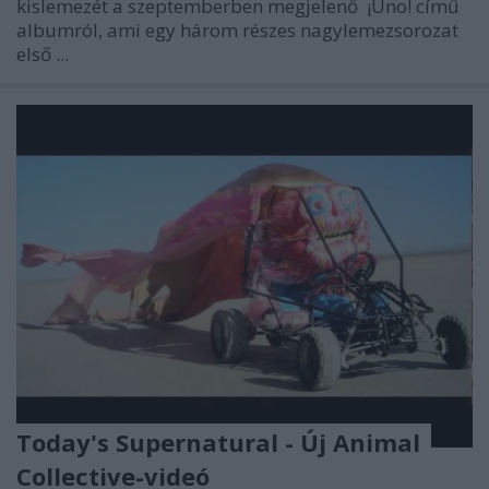
kislemezét a szeptemberben megjelenő
¡Uno!
című
albumról, ami egy három részes nagylemezsorozat
első ...
Today's Supernatural - Új Animal
Collective-videó