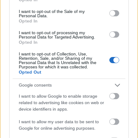
use your data for below specified purposes in below Google
consent section.
I want to opt-out of the Sale of my
Personal Data.
Opted In
I want to opt-out of processing my
Personal Data for Targeted Advertising.
Opted In
I want to opt-out of Collection, Use,
Retention, Sale, and/or Sharing of my
Personal Data that Is Unrelated with the
Purposes for which it was collected.
Balatonboglár - (2012. augusztus 17. - 2012.
Opted Out
augusztus 20.)
A BB Boglári Szüreti Fesztiválon bármi
Google consents
megtörténhet. Új barátságok köttetnek és ...
I want to allow Google to enable storage
related to advertising like cookies on web or
device identifiers in apps.
I want to allow my user data to be sent to
Google for online advertising purposes.