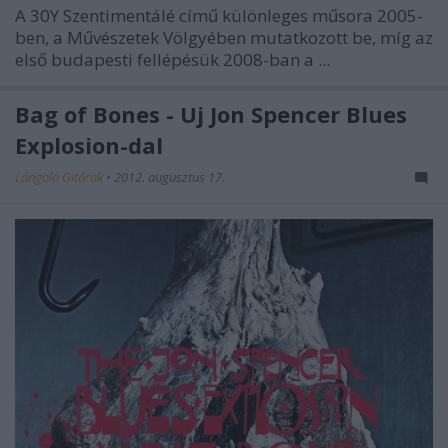
A
30Y
Szentimentálé
című különleges műsora 2005-
ben, a Művészetek Völgyében mutatkozott be, míg az
első budapesti fellépésük 2008-ban a ...
Bag of Bones - Új Jon Spencer Blues
Explosion-dal
Lángoló Gitárok
•
2012. augusztus 17.