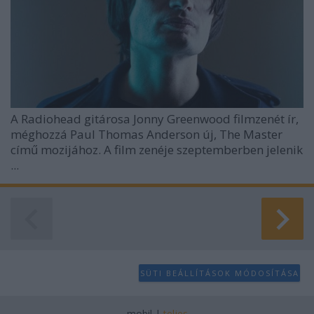
A
Radiohead
gitárosa Jonny Greenwood filmzenét ír,
méghozzá Paul Thomas Anderson új,
The Master
című mozijához. A film zenéje szeptemberben jelenik
...
SÜTI BEÁLLÍTÁSOK MÓDOSÍTÁSA
mobil
|
teljes