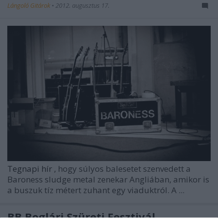
Lángoló Gitárok
•
2012. augusztus 17.
Tegnapi hír
, hogy súlyos balesetet szenvedett a
Baroness
sludge metal zenekar Angliában, amikor is
a buszuk tíz métert zuhant egy viaduktról. A ...
BB Boglári Szüreti Fesztivál