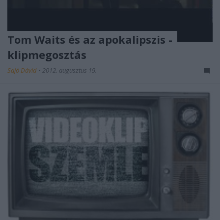
Tom Waits és az apokalipszis -
klipmegosztás
Sajó Dávid
•
2012. augusztus 19.