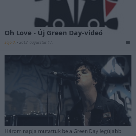
Oh Love - Új Green Day-videó
sajó d.
•
2012. augusztus 17.
Három napja
mutattuk be
a
Green Day
legújabb