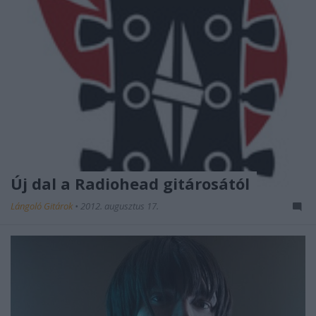
Új dal a Radiohead gitárosától
Lángoló Gitárok
•
2012. augusztus 17.