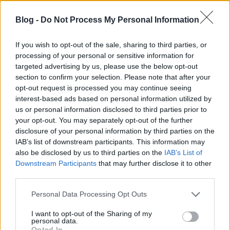
Hirdetés
•
2012. augusztus 17.
Blog -
Do Not Process My Personal Information
If you wish to opt-out of the sale, sharing to third parties, or
processing of your personal or sensitive information for
targeted advertising by us, please use the below opt-out
section to confirm your selection. Please note that after your
opt-out request is processed you may continue seeing
interest-based ads based on personal information utilized by
us or personal information disclosed to third parties prior to
your opt-out. You may separately opt-out of the further
disclosure of your personal information by third parties on the
IAB’s list of downstream participants. This information may
also be disclosed by us to third parties on the
IAB’s List of
Downstream Participants
that may further disclose it to other
third parties.
Please note that this website/app uses one or more Google
Personal Data Processing Opt Outs
services and may gather and store information including but
not limited to your visit or usage behaviour. You may click to
I want to opt-out of the Sharing of my
personal data.
grant or deny consent to Google and its third-party tags to
Opted In