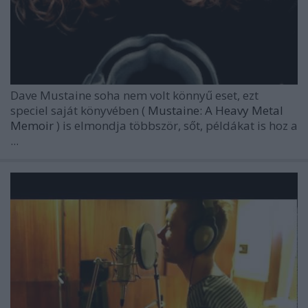
Dave Mustaine soha nem volt könnyű eset, ezt
speciel saját könyvében (
Mustaine: A Heavy Metal
Memoir
) is elmondja többször, sőt, példákat is hoz a
...