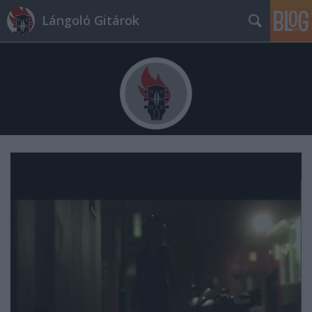
Lángoló Gitárok