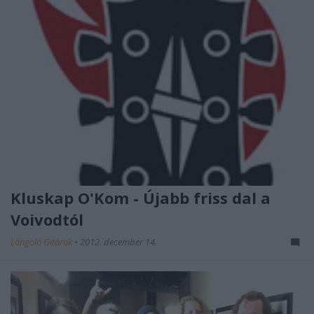
Kluskap O'Kom - Újabb friss dal a
Voivodtól
Lángoló Gitárok
•
2012. december 14.