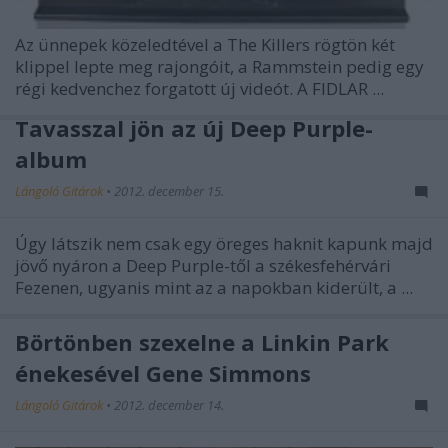
Az ünnepek közeledtével a
The Killers
rögtön két
klippel lepte meg rajongóit, a
Rammstein
pedig egy
régi kedvenchez forgatott új videót. A
FIDLAR
...
Tavasszal jön az új Deep Purple-
album
Lángoló Gitárok
•
2012. december 15.
Úgy látszik nem csak egy öreges haknit kapunk majd
jövő nyáron a Deep Purple-től a székesfehérvári
Fezenen, ugyanis mint az a napokban kiderült, a ...
Börtönben szexelne a Linkin Park
énekesével Gene Simmons
Lángoló Gitárok
•
2012. december 14.