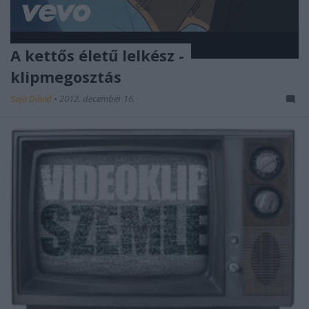
A kettős életű lelkész -
klipmegosztás
Sajó Dávid
•
2012. december 16.