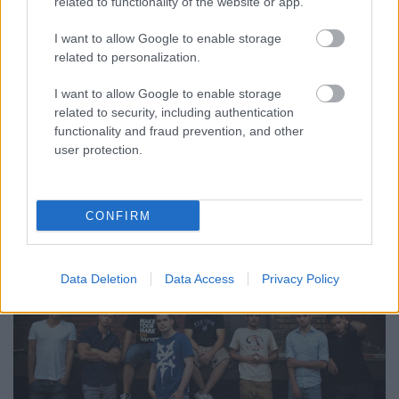
related to functionality of the website or app.
I want to allow Google to enable storage
related to personalization.
I want to allow Google to enable storage
Élő zenekari kísérettel lép fel ma a
related to security, including authentication
DSP a Corvintetőn
functionality and fraud prevention, and other
user protection.
Lángoló Gitárok
•
2012. december 14.
CONFIRM
Data Deletion
Data Access
Privacy Policy