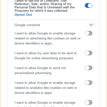
I want to opt-out of Collection, Use,
Retention, Sale, and/or Sharing of my
Personal Data that Is Unrelated with the
Purposes for which it was collected.
Opted Out
Google consents
Green Day - ¡Tré!
(Reprise)
I want to allow Google to enable storage
related to advertising like cookies on web or
Az év utolsó hónapjával elérkezett a
Green Day
device identifiers in apps.
albumtrilógiájának befejező része is. Ahogyan a cím
is mutatja, ...
I want to allow my user data to be sent to
Google for online advertising purposes.
I want to allow Google to send me
personalized advertising.
I want to allow Google to enable storage
related to analytics like cookies on web or
device identifiers in apps.
I want to allow Google to enable storage