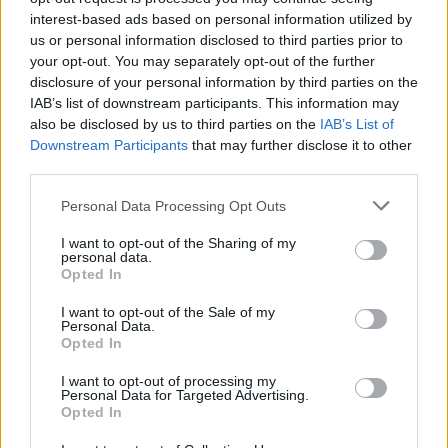
interest-based ads based on personal information utilized by
Mesterhármas öngólokból - Green
us or personal information disclosed to third parties prior to
Day-lemezkritika
your opt-out. You may separately opt-out of the further
disclosure of your personal information by third parties on the
Sajó Dávid
•
2012. december 14.
IAB’s list of downstream participants. This information may
also be disclosed by us to third parties on the
IAB’s List of
Downstream Participants
that may further disclose it to other
third parties.
Please note that this website/app uses one or more Google
Personal Data Processing Opt Outs
services and may gather and store information including but
not limited to your visit or usage behaviour. You may click to
I want to opt-out of the Sharing of my
personal data.
grant or deny consent to Google and its third-party tags to
Opted In
use your data for below specified purposes in below Google
consent section.
I want to opt-out of the Sale of my
Personal Data.
Opted In
I want to opt-out of processing my
Personal Data for Targeted Advertising.
Opted In