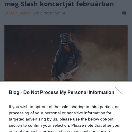
meg Slash koncertjét februárban
Lángoló Gitárok
•
2012. december 14.
Blog -
Do Not Process My Personal Information
If you wish to opt-out of the sale, sharing to third parties, or
Alig pár nap alatt
elkapkodták a belépőket
a
processing of your personal or sensitive information for
februári
Slash
-koncertre a
Pecsa Music Hall
ban,
targeted advertising by us, please use the below opt-out
ezért a szervezők az óriási érdeklődésre való ...
section to confirm your selection. Please note that after your
opt-out request is processed you may continue seeing