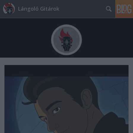
Lángoló Gitárok