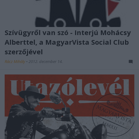
Szívügyről van szó - Interjú Mohácsy
Alberttel, a MagyarVista Social Club
szerzőjével
Rácz Mihály
•
2012. december 14.