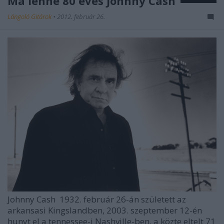
Ma lenne 80 éves Johnny Cash
Lángoló Gitárok
•
2012. február 26.
Johnny Cash
1932. február 26-án született az
arkansasi Kingslandben, 2003. szeptember 12-én
hunyt el a tennessee-i Nashville-ben, a közte eltelt 71