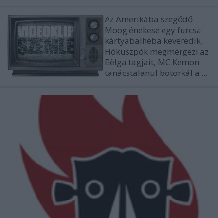
Az Amerikába szegődő
Moog
énekese egy furcsa
kártyabalhéba keveredik,
Hókuszpók megmérgezi az
Bëlga
tagjait,
MC Kemon
tanácstalanul botorkál a ...