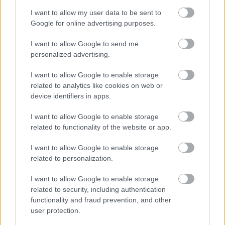
I want to allow my user data to be sent to
Google for online advertising purposes.
I want to allow Google to send me
personalized advertising.
A minap fogták magukat a
MAHASZ
illetékesei és
I want to allow Google to enable storage
hírlevél formájában kipostázták a nagyvilágba a
related to analytics like cookies on web or
2011-es évre vonatkozó
összesített lemezeladási ...
device identifiers in apps.
I want to allow Google to enable storage
Lángoló Fatemplomok #1 - Benne:
related to functionality of the website or app.
Niklas Kvarforth, qwertzuiop
I want to allow Google to enable storage
Förmedvények és antitrendi mocskok
related to personalization.
Gnosis
•
2012. február 24.
I want to allow Google to enable storage
related to security, including authentication
functionality and fraud prevention, and other
user protection.