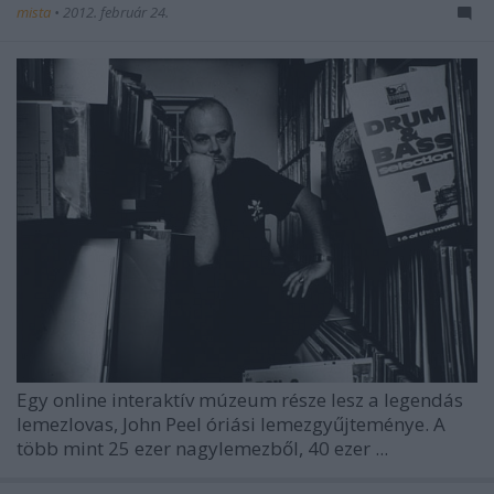
mista
•
2012. február 24.
Egy online interaktív múzeum része lesz a legendás
lemezlovas,
John Peel
óriási lemezgyűjteménye. A
több mint 25 ezer nagylemezből, 40 ezer ...