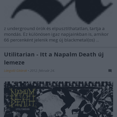
z underground örök és elpusztíthatatlan, tartja a
mondás. Ez különösen igaz napjainkban is, amikor
66 percenként jelenik meg új blackmetal(os) ...
Utilitarian - Itt a Napalm Death új
lemeze
Lángoló Gitárok
•
2012. február 24.