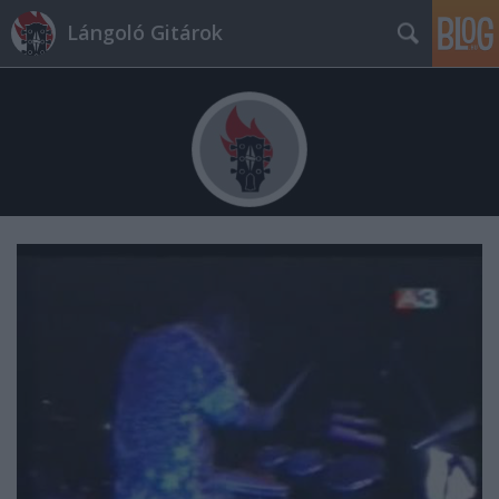
Lángoló Gitárok