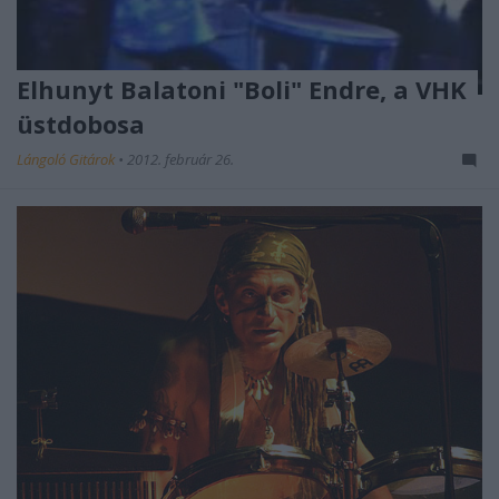
Elhunyt Balatoni "Boli" Endre, a VHK
üstdobosa
Lángoló Gitárok
•
2012. február 26.