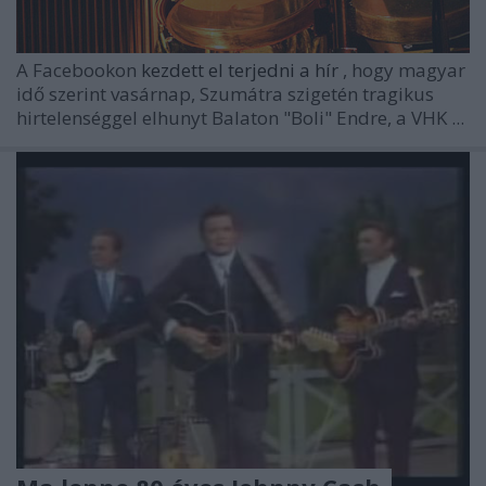
A Facebookon
kezdett el terjedni a hír
, hogy magyar
idő szerint vasárnap, Szumátra szigetén tragikus
hirtelenséggel elhunyt Balaton "Boli" Endre, a VHK ...