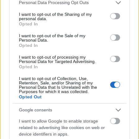
Please note that this website/app uses one or more Google
Personal Data Processing Opt Outs
services and may gather and store information including but
not limited to your visit or usage behaviour. You may click to
I want to opt-out of the Sharing of my
personal data.
grant or deny consent to Google and its third-party tags to
Opted In
use your data for below specified purposes in below Google
consent section.
I want to opt-out of the Sale of my
Personal Data.
...
Opted In
I want to opt-out of processing my
A magyar lemezvásárlók és egy
Personal Data for Targeted Advertising.
Opted In
alternatív valóság
I want to opt-out of Collection, Use,
Kovács M. Norbert
•
2012. február 25.
Retention, Sale, and/or Sharing of my
Personal Data that Is Unrelated with the
Purposes for which it was collected.
Opted Out
Google consents
I want to allow Google to enable storage
related to advertising like cookies on web or
device identifiers in apps.