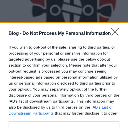
Blog -
Do Not Process My Personal Information
Ma 20 éves a Pantera Vulgar Display
If you wish to opt-out of the sale, sharing to third parties, or
of Power albuma
processing of your personal or sensitive information for
targeted advertising by us, please use the below opt-out
Lángoló Gitárok
•
2012. február 25.
section to confirm your selection. Please note that after your
opt-out request is processed you may continue seeing
interest-based ads based on personal information utilized by
us or personal information disclosed to third parties prior to
your opt-out. You may separately opt-out of the further
disclosure of your personal information by third parties on the
IAB’s list of downstream participants. This information may
also be disclosed by us to third parties on the
IAB’s List of
Downstream Participants
that may further disclose it to other
third parties.