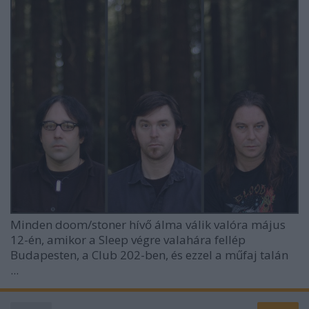
Minden doom/stoner hívő álma válik valóra május
12-én, amikor a
Sleep
végre valahára fellép
Budapesten, a Club 202-ben, és ezzel a műfaj talán
...