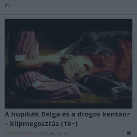
év ...
A hupikék Bëlga és a drogos kentaur
– klipmegosztás (18+)
Kovács M. Norbert
•
2012. február 26.