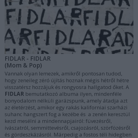
FIDLAR - FIDLAR
(Mom & Pop)
Vannak olyan lemezek, amikről pontosan tudod,
hogy zeneileg zéró újítás hoznak mégis hétről hétre
visszatérsz hozzájuk és rongyosra hallgatod őket. A
FIDLAR
bemutatkozó albuma ilyen, mindenféle
bonyodalom nélküli garázspunk, amely átadja azt
az életérzést, amikor egy rakás kaliforniai szarházi
suhanc hangszert fog a kezébe és a zenén keresztül
kezd mesélni a mindennapjairól: füvezésről,
ivászatról, semmittevésről, csajozásról, szörfözésről
és gördeszkázásról. Márpedig a fostos téli hidegben