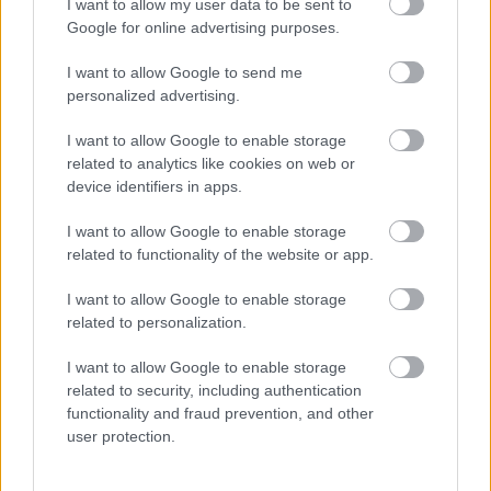
I want to allow my user data to be sent to
homlokig kólás Ty Segallt látunk, aki két-három
Google for online advertising purposes.
vastag csík után magyarázza a FIDLAR-nak, hogy
miért lesz ő a producer a következő albumukon.
I want to allow Google to send me
personalized advertising.
Anélkül, hogy bármiféle pszichoaktív anyagot
szedtem volna a kritika írása közben, kicsit úgy
I want to allow Google to enable storage
érzem magam, mint aki elég rendesen odatette a
related to analytics like cookies on web or
hétvégét, pedig az egy kicsit túl erősre sikerült kávén
device identifiers in apps.
kívül semmi bajom nincsen. A FIDLAR fél óra alatt
egyszerűen annyi bűnt, mocskot és elementáris
I want to allow Google to enable storage
energiát szabadít fel, hogy a hallgató pillanatok
related to functionality of the website or app.
alatt ennek a négy semmirekellő punknak az anti-
életében találja magát, ahol az önpusztításon és a
I want to allow Google to enable storage
teljesen kicsavart életigenlésen kívül semmi más
related to personalization.
nem létezik, de ha mégis, azt azonnal el kell
I want to allow Google to enable storage
pusztítani. Márpedig egy fiatal punkzenekar
related to security, including authentication
bemutatkozó albumának pont ilyennek kell lennie,
functionality and fraud prevention, and other
szembemenni minden társadalmi normával, akkorát
user protection.
köpni a világra, hogy abból a saját fejünkre is
jusson, majd lehetőleg minél hamarabb