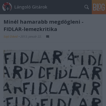
Lángoló Gitárok
Minél hamarabb megdögleni -
FIDLAR-lemezkritika
Sajó Dávid
•
2013. január 22.