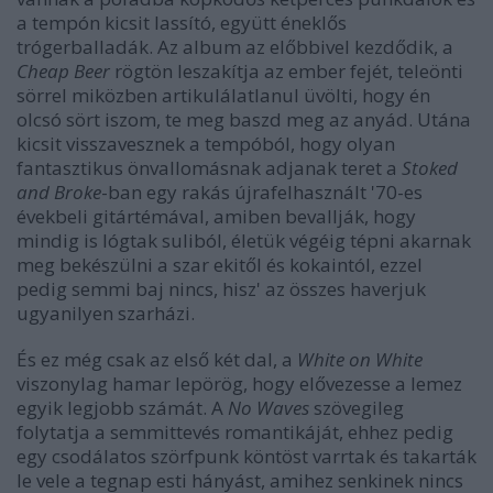
a tempón kicsit lassító, együtt éneklős
trógerballadák. Az album az előbbivel kezdődik, a
Cheap Beer
rögtön leszakítja az ember fejét, teleönti
sörrel miközben artikulálatlanul üvölti, hogy én
olcsó sört iszom, te meg baszd meg az anyád. Utána
kicsit visszavesznek a tempóból, hogy olyan
fantasztikus önvallomásnak adjanak teret a
Stoked
and Broke
-ban egy rakás újrafelhasznált '70-es
évekbeli gitártémával, amiben bevallják, hogy
mindig is lógtak suliból, életük végéig tépni akarnak
meg bekészülni a szar ekitől és kokaintól, ezzel
pedig semmi baj nincs, hisz' az összes haverjuk
ugyanilyen szarházi.
És ez még csak az első két dal, a
White on White
viszonylag hamar lepörög, hogy elővezesse a lemez
egyik legjobb számát. A
No Waves
szövegileg
folytatja a semmittevés romantikáját, ehhez pedig
egy csodálatos szörfpunk köntöst varrtak és takarták
le vele a tegnap esti hányást, amihez senkinek nincs