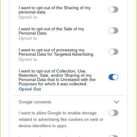
whiskygyűjteményét és detoxikáló előtt még írtak
services and may gather and store information including but
gyorsan egy country dalt.
not limited to your visit or usage behaviour. You may click to
I want to opt-out of the Sharing of my
personal data.
grant or deny consent to Google and its third-party tags to
Opted In
A lemez utolsó harmada felé már én is úgy
use your data for below specified purposes in below Google
feltöltődtem energiával, hogy 10 perce valami
consent section.
I want to opt-out of the Sale of my
elfelejtett házi pálinka után kutatok, de ha ez így
Personal Data.
Opted In
folytatódik én simán beérem az arcszesszel is.
Eközben a
5 to 9
megidézi egy kicsit a kétezres évek
I want to opt-out of processing my
eleji cali punk önfeledtségét, az
LDA
meg ismét
Personal Data for Targeted Advertising.
visszatér a Fogertyk whiskys készletéhez, csak azt a
Opted In
fránya papírt nem kellett volna benyalni. Az album
I want to opt-out of Collection, Use,
utolsó három dala ugyanis egy kicsit zordabbra
Retention, Sale, and/or Sharing of my
veszi a figurát, a
Paycheck
például egy agorafóbiás
Personal Data that Is Unrelated with the
Purposes for which it was collected.
segélykiáltás egy súlyosan drogfüggő alaktól, akit a
Opted Out
főbérlője épp most akar kivágni a lakásból, de ő az
összes bútort az ajtóhoz tolta, és a szekrénynek
Google consents
háttal támaszkodva tömködi bele a pipába az utolsó
I want to allow Google to enable storage
maradékát a füvének, de a
Wait for the Man
ben
related to advertising like cookies on web or
máris azon idegeskedik, hogy megint késik az a
device identifiers in apps.
kibaszott díler. Az üzlet végül sikerrel jár és az
albumot a
Cocaine
-nel zárják, aminek hallatán egy