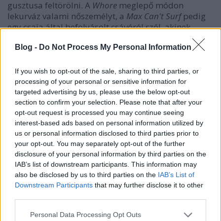
gusztusa feltörölni. A
Whore
meglepő módon
lekurváz valami nőszemélyt, a
Max Can't Surf
pedig
egy csaja által befolyásolt csávóról szól, akinek
rohadtul ideje lenne már megváltozni, abbahagyni a
Blog -
Do Not Process My Personal Information
füvezést, elégetni a szűk farmert és kidobni a
francba a gördeszkát. A szólógitár hallatán itt már
nem először ugrik be nekünk a Creedence Clearwater
If you wish to opt-out of the sale, sharing to third parties, or
Revival.
processing of your personal or sensitive information for
targeted advertising by us, please use the below opt-out
Amíg a
Blackout Stout
egy szörfözés utáni strandbuli
section to confirm your selection. Please note that after your
soundtrackje, addig a
Wake Bake Skate
ennek a
opt-out request is processed you may continue seeing
hepajnak a másnapja, amikor az ember még
interest-based ads based on personal information utilized by
ébredés után is tök részeg, ezért gyorsan félhülyére
us or personal information disclosed to third parties prior to
your opt-out. You may separately opt-out of the further
szívja magát, hogy legalább enni tudjon valamit
disclosure of your personal information by third parties on the
mielőtt lelép a haverokkal deszkázni. A
Gimme
IAB’s list of downstream participants. This information may
Something
esetében pedig már annyira indokolt a
also be disclosed by us to third parties on the
IAB’s List of
CCR-rel való példálózás, hogy a
dal klipjéhez
is egy
Downstream Participants
that may further disclose it to other
korai Creedence-koncertfelvételt használtak fel,
third parties.
aminek hallatán simán elhisszük, hogy a Fogerty-
testvérek unokái megtalálták a faterék titkos
Please note that this website/app uses one or more Google
Personal Data Processing Opt Outs