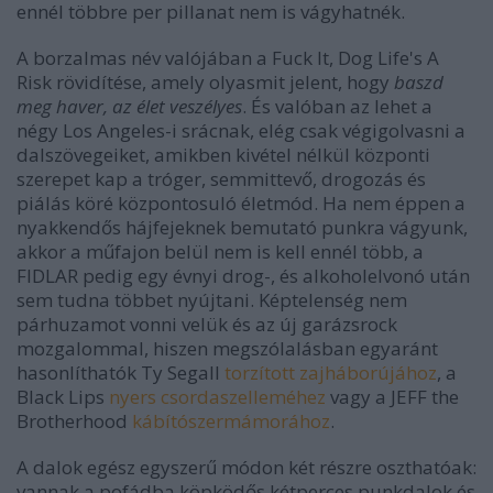
ennél többre per pillanat nem is vágyhatnék.
A borzalmas név valójában a Fuck It, Dog Life's A
Risk rövidítése, amely olyasmit jelent, hogy
baszd
meg haver, az élet veszélyes
. És valóban az lehet a
négy Los Angeles-i srácnak, elég csak végigolvasni a
dalszövegeiket, amikben kivétel nélkül központi
szerepet kap a tróger, semmittevő, drogozás és
piálás köré központosuló életmód. Ha nem éppen a
nyakkendős hájfejeknek bemutató punkra vágyunk,
akkor a műfajon belül nem is kell ennél több, a
FIDLAR pedig egy évnyi drog-, és alkoholelvonó után
sem tudna többet nyújtani. Képtelenség nem
párhuzamot vonni velük és az új garázsrock
mozgalommal, hiszen megszólalásban egyaránt
hasonlíthatók Ty Segall
torzított zajháborújához
, a
Black Lips
nyers csordaszelleméhez
vagy a JEFF the
Brotherhood
kábítószermámorához
.
A dalok egész egyszerű módon két részre oszthatóak:
vannak a pofádba köpködős kétperces punkdalok és