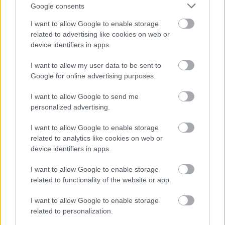
Damian és Ziggy, akikhez csatlakozott Rihanna, Sting
Google consents
és Bruno Mars is. Hasonló módon a tavaly elhunyt
Levon Helmről és a Bestie Boysos Adam Yauchról is
I want to allow Google to enable storage
megemlékeztek, előbbiről Elton John, a Mumford &
related to advertising like cookies on web or
Sons, Brittany Howard az Alabama Shakesből illetve
device identifiers in apps.
a legjobb country albumot produkáló Zac Brown,
I want to allow my user data to be sent to
utóbbiról pedig Tom Morello, Travis Barker, LL Cool
Google for online advertising purposes.
J és Chuck D a Public Enemyből.
I want to allow Google to send me
personalized advertising.
I want to allow Google to enable storage
related to analytics like cookies on web or
device identifiers in apps.
I want to allow Google to enable storage
related to functionality of the website or app.
I want to allow Google to enable storage
related to personalization.