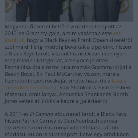
Magyar idő szerint hétfőre virradóra lezajlott az
2013-as Grammy-gála, amire vasárnap este
azt
jósoltuk
, hogy a Black Keys és Frank Ocean sikerélről
szól majd. Félig-meddig beváltak a tippjeink, hiszen
a Black Keys tarolt, viszont Frank Ocean nem nyert
meg minden kategóriát, amelyben jelölték.
Fennállása óta először jutalmazták Grammy-díjjal a
Beach Boyst, Sir Paul McCartney viszont mára a
tizenötödik szobrocskáját vihette haza, de a
tavaly
decemberben elhunyt
Ravi Shankar is elismerésben
részesült, amit lányai, Anoushka Shankar és Norah
Jones vettek át.
(Klikk a képre a galériáért!)
A 2011-es
El Camino
albummal tarolt a Black Keys,
hiszen Patrick Carney és Dan Auerbach párosa
összesen három Grammyt vihetett haza, utóbbi
ráadásul külön is díjat kapott illetve egy ötödikben