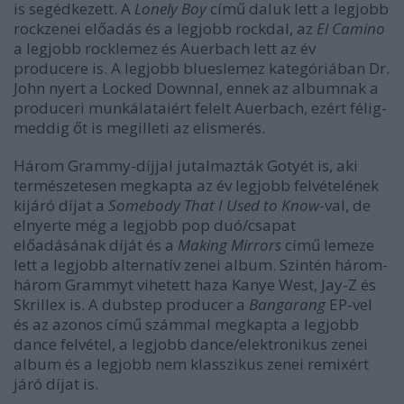
is segédkezett. A
Lonely Boy
című daluk lett a legjobb
rockzenei előadás és a legjobb rockdal, az
El Camino
a legjobb rocklemez és Auerbach lett az év
producere is. A legjobb blueslemez kategóriában Dr.
John nyert a Locked Downnal, ennek az albumnak a
produceri munkálataiért felelt Auerbach, ezért félig-
meddig őt is megilleti az elismerés.
Három Grammy-díjjal jutalmazták Gotyét is, aki
természetesen megkapta az év legjobb felvételének
kijáró díjat a
Somebody That I Used to Know
-val, de
elnyerte még a legjobb pop duó/csapat
előadásának díját és a
Making Mirrors
című lemeze
lett a legjobb alternatív zenei album. Szintén három-
három Grammyt vihetett haza Kanye West, Jay-Z és
Skrillex is. A dubstep producer a
Bangarang
EP-vel
és az azonos című számmal megkapta a legjobb
dance felvétel, a legjobb dance/elektronikus zenei
album és a legjobb nem klasszikus zenei remixért
járó díjat is.