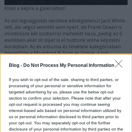
Klikk a képre a galériához!
Az est legnagyobb vesztese kétségtelenül Jack White
lett, aki végül semmit sem nyert, de Frank Ocean is
mindössze két szoborral mehetett haza, pedig az ő
esetében akár öt díjat is el tudtunk volna képzelni
korábban. Az év albuma és felvétele kategóriában
megelőzte a Mumford & Sons és Gotye, a tuti
befutóra tippelt legjobb új előadó kategóriájában
pedig a Fun. bizonyult jobbnak. Végül két díjjal
Blog -
Do Not Process My Personal Information
gazdagodott, a legjobb kortárs urban albummal és
No Church In The Wild
ban való közreműködéséért.
If you wish to opt-out of the sale, sharing to third parties, or
processing of your personal or sensitive information for
Az erős mezőny ellenére a Mumford & Sons
Babel
je
targeted advertising by us, please use the below opt-out
lett a legjobb album illetve ők kapták a legjobb
section to confirm your selection. Please note that after your
hosszú formátumú zenei videó díját is, a Fun. pedig
opt-out request is processed you may continue seeing
a legjobb új előadó lett és az év dala és az ő
interest-based ads based on personal information utilized by
nevükhöz fűződik.
us or personal information disclosed to third parties prior to
your opt-out. You may separately opt-out of the further
Több legendát is díjaztak, Paul McCartney a legjobb
disclosure of your personal information by third parties on the