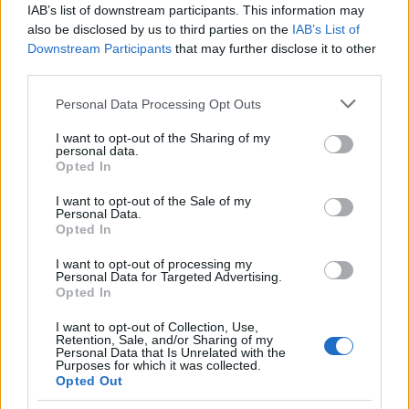
a tradicionális poplemezért vehette át a tizenötödik
IAB’s list of downstream participants. This information may
also be disclosed by us to third parties on the
IAB’s List of
Grammy-díját, a Beach Boys pedig először nyert
Downstream Participants
that may further disclose it to other
megalakulása óta, mégpedig a legjobb rocktörténeti
third parties.
albummal, de a tavaly elhunyt Ravi Shankar is nyert
a legjobb világzenei lemez kategóriában, megelőzve
Please note that this website/app uses one or more Google
Personal Data Processing Opt Outs
saját lányát, Anoushka Shankart. A szitárlegendát
services and may gather and store information including but
életműdíjjal is jutalmazták. A legjobb raplemezért
not limited to your visit or usage behaviour. You may click to
I want to opt-out of the Sharing of my
járó díjat Drake, a legjobb poplemezért pedig Kelly
personal data.
grant or deny consent to Google and its third-party tags to
Opted In
Clarkson kapta. Sajnos végül sem Fischer Ivánnak,
use your data for below specified purposes in below Google
sem Ligeti Györgynek nem sikerült nyerni a saját
consent section.
I want to opt-out of the Sale of my
kategóriájában, igaz utóbbit némiképp díjazták,
Personal Data.
Opted In
ugyanis Kim Kashkashian az ő, Kurtág Györggyel
közös művének eljátszásáért kapott Grammyt. A
I want to opt-out of processing my
díjazottak teljes listája
itt olvasható
.
Personal Data for Targeted Advertising.
Opted In
A díjak mellett a fellépőkről is szólt a 2013-as
I want to opt-out of Collection, Use,
Grammy. Elton John Ed Sheerannel zenélt, Jay-Z a
Retention, Sale, and/or Sharing of my
hosszú idő után visszatérő Justin Timberlake-kel, a
Personal Data that Is Unrelated with the
Purposes for which it was collected.
Black Keys pedig Dr. Johnnal adta elő a
Lonely Boy
t.
Opted Out
Bob Marley előtt három dallal is tisztelgett két fia,