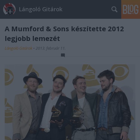
Lángoló Gitárok
A Mumford & Sons készítette 2012
legjobb lemezét
Lángoló Gitárok
•
2013. február 11.