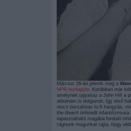
Március 26-án jelenik meg a
Wav
NPR honlapján
. Korábban már két
amelynek ugyanaz a John Hill a p
albumain is dolgozott. Így első h
nincs borzalmas lo-fi hangzás, min
the Beach
önfeledt infantilizmusa 
tapasztalható magába forduló nihil
rágnunk magunkat rajta, hogy eld