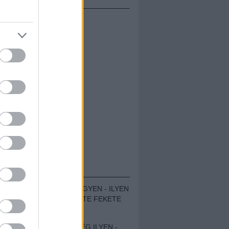
ÁMOLÓK
ZENÉS TÁBOR A HEGYEN - ILYEN
VOLT A VÍRUS SZÜLTE FEKETE
ZAJ FESZTIVÁL
SOHA NEM VOLT MÉG ILYEN -