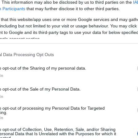
. This information may also be disclosed by us to third parties on the
IA
Brass Band -
Participants
that may further disclose it to other third parties.
Nyerj páros
belépőt a bulira!
 that this website/app uses one or more Google services and may gath
including but not limited to your visit or usage behaviour. You may click 
 to Google and its third-party tags to use your data for below specifi
Már 250 ezer
ogle consent section.
koronavírusos
esetet kötnek
egy amerikai
l Data Processing Opt Outs
motorostalálkozóhoz
o opt-out of the Sharing of my personal data.
In
alomnak minősülnek, értük a
szolgáltatás technikai
üzemeltetője semmilyen felelősséget nem vállal, azokat nem
asználási feltételekben
és az
adatvédelmi tájékoztatóban
.
o opt-out of the Sale of my Personal Data.
In
to opt-out of processing my Personal Data for Targeted
ing.
In
o opt-out of Collection, Use, Retention, Sale, and/or Sharing
ersonal Data that Is Unrelated with the Purposes for which it
HIRD
lected.