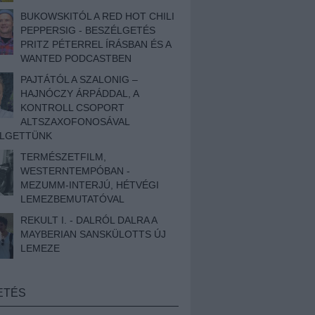
BUKOWSKITÓL A RED HOT CHILI
PEPPERSIG - BESZÉLGETÉS
PRITZ PÉTERREL ÍRÁSBAN ÉS A
WANTED PODCASTBEN
PAJTÁTÓL A SZALONIG –
HAJNÓCZY ÁRPÁDDAL, A
KONTROLL CSOPORT
ALTSZAXOFONOSÁVAL
ÉLGETTÜNK
TERMÉSZETFILM,
WESTERNTEMPÓBAN -
MEZUMM-INTERJÚ, HÉTVÉGI
LEMEZBEMUTATÓVAL
REKULT I. - DALRÓL DALRA A
MAYBERIAN SANSKÜLOTTS ÚJ
LEMEZE
ETÉS