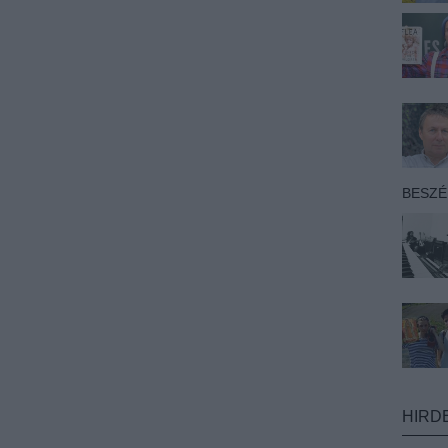
BESZ
HIRD