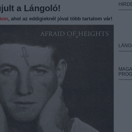
HIRD
ult a Lángoló!
nkon
, ahol az eddigieknél jóval több tartalom vár!
LÁNG
MAGA
PRO