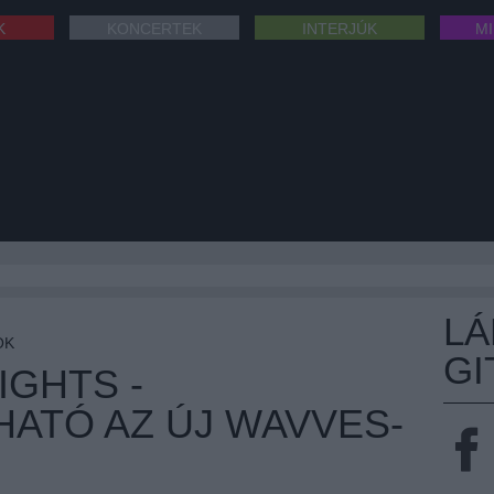
K
KONCERTEK
INTERJÚK
M
L
OK
GI
IGHTS -
ATÓ AZ ÚJ WAVVES-