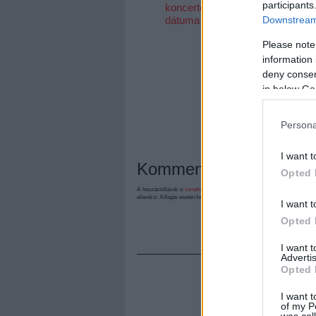
participants
koncertek új
Downstream 
dátuma
Please note
information 
deny consent
in below Go
Persona
I want t
Kommentek:
Opted 
A hozzászólások a
vonatkozó jogszabályok
értelmében felhasználói tart
ellenőrzi. Kifogás esetén forduljon a blog szerkesztőjéhez. Részletek a
Felh
I want t
Opted 
I want 
Advertis
Opted 
I want t
of my P
was col