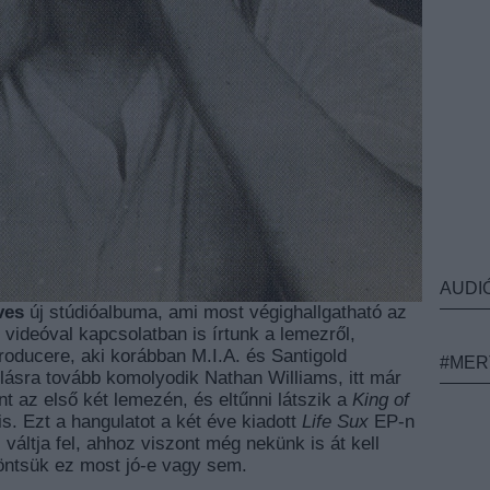
AUDI
ves
új stúdióalbuma, ami most végighallgatható az
 videóval kapcsolatban is írtunk a lemezről,
roducere, aki korábban M.I.A. és Santigold
#MER
allásra tovább komolyodik Nathan Williams, itt már
t az első két lemezén, és eltűnni látszik a
King of
is. Ezt a hangulatot a két éve kiadott
Life Sux
EP-n
 váltja fel, ahhoz viszont még nekünk is át kell
öntsük ez most jó-e vagy sem.