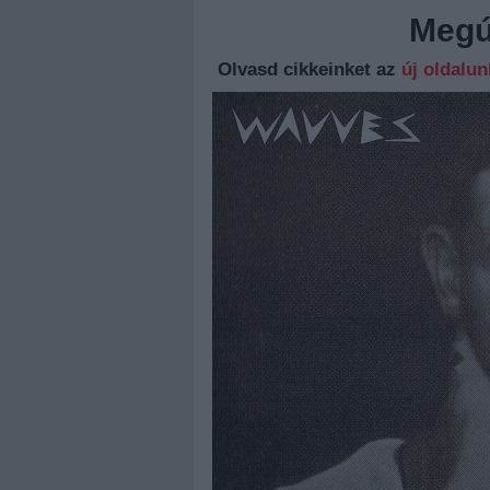
Megúj
Olvasd cikkeinket az
új oldalu