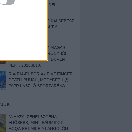
BESZÁMOLÓNK AZ IDEI
SZIGETRŐL
EGY HALLÁSPLASZTIKAI SEBÉSZ
NAPLÓJA - ILYEN VOLT A
SWANSRÓL SZÓLÓ
DOKUMENTUMFILM
MÉLY FÉRFIBÁNAT A MAGAS
ELEFÁNTCSONTTORONYBÓL -
LEPROUS, KLONE @ DÜRER
KERT, 2020.II.19.
RIA-RIA-EUFÓRIA - FIVE FINGER
DEATH PUNCH, MEGADETH @
PAPP LÁSZLÓ SPORTARÉNA
RJÚK
“A HAZAI ZENEI SZCÉNA
ERŐSEBB, MINT BÁRMIKOR” -
RÓQA-PREMIER A LÁNGOLÓN