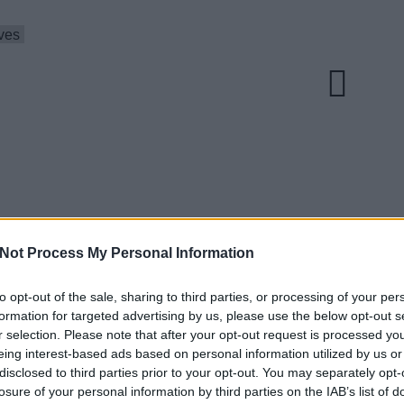
ves
Not Process My Personal Information
to opt-out of the sale, sharing to third parties, or processing of your per
EZT 
formation for targeted advertising by us, please use the below opt-out s
r selection. Please note that after your opt-out request is processed y
 a
Jövő pénteken
CTRL - Új
eing interest-based ads based on personal information utilized by us or
zető
élőben is
M.I.A.-dal a
disclosed to third parties prior to your opt-out. You may separately opt-
ai
bemutatkozik a
MOSTnak
losure of your personal information by third parties on the IAB’s list of
n
Jägermeister