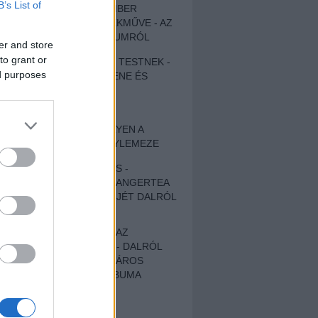
B’s List of
EGY DÜHÖS VÉNEMBER
UNIVERZÁLIS REMEKMŰVE - AZ
ÚJ BOB DYLAN-ALBUMRÓL
er and store
to grant or
ZENE LÉLEKNEK ÉS TESTNEK -
ed purposes
AUTENTIKUS NÉPZENE ÉS
KÖLTÉSZET
ÚJJÁSZÜLETETT
SZOMORKODÁS - ILYEN A
KATATONIA ÚJ NAGYLEMEZE
CROCODILE NERVES -
HALLGASD MEG AZ ANGERTEA
MA MEGJELENT EP-JÉT DALRÓL
DALRA!
A FELELŐSSÉGTŐL AZ
ELLOPOTT FÖLDIG - DALRÓL
DALRA A KÉPZELT VÁROS
SAMIZDAT CÍMŰ ALBUMA
ETÉS