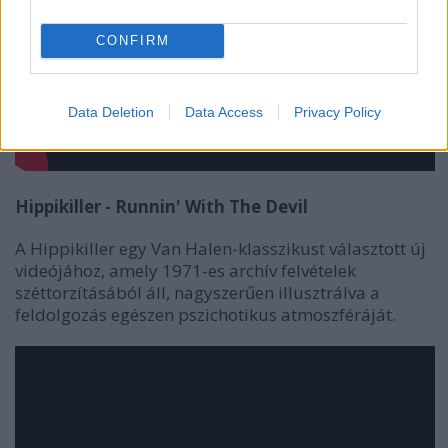
CONFIRM
Data Deletion
Data Access
Privacy Policy
Hippikiller - Runnin' With The Devil
A Hippikiller egy Van Halen-klasszikust választott új
videójához, amely 1971-es archív felvételek
széttorzításából áll, nagyszerűen illusztrálva a
feldolgozás egészen pszichotikus atmoszféráját.