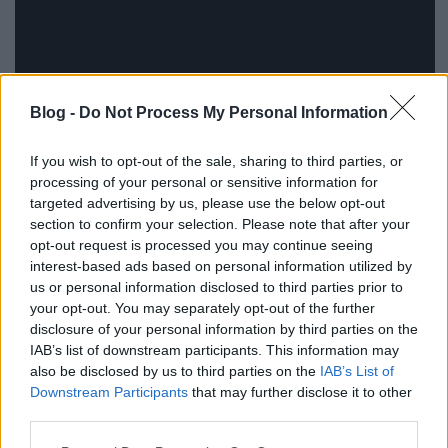
Blog -
Do Not Process My Personal Information
If you wish to opt-out of the sale, sharing to third parties, or
processing of your personal or sensitive information for
targeted advertising by us, please use the below opt-out
section to confirm your selection. Please note that after your
opt-out request is processed you may continue seeing
interest-based ads based on personal information utilized by
us or personal information disclosed to third parties prior to
your opt-out. You may separately opt-out of the further
Crystal Fighters - Separator
disclosure of your personal information by third parties on the
IAB’s list of downstream participants. This information may
A szteroidos MGMT is új nagylemezre készül
also be disclosed by us to third parties on the
IAB’s List of
májusban, ennek apropóján itt egy új klip, ami
Downstream Participants
that may further disclose it to other
legalább annyira bizarr, mint a spanyol-angol
third parties.
folktronica formáció hangzásvilága. Ebben
Please note that this website/app uses one or more Google