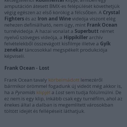
amputáción átesett BMX-es felépülését követhetjük
végig egészen az első körökig a félcsőben. A
Crystal
Fighters
és az
Iron and Wine
videója viszont elég
nehezen definiálható, nem úgy, mint
Frank Ocean
turnévideója. A hazai vonalat a
Superbutt
német
nyelvű szöveges videója, a
Hippikiller
archív
felvételekből összevágott kisfilmje illetve a
Gyík
zenekar
táncosokkal megspékelt produkciója
képviseli.
Frank Ocean - Lost
Frank Ocean tavaly
körbeimádott
lemezéről
bármikor örömmel fogadunk új videót még akkor is,
ha a
Pyramids
klipjét
a
Lost
sem tudja fölülmúlni. De
ez nem is egy klip, inkább csak egy turnéfilm, ahol az
énekes által a dalban is megemlített városokban
töltött idejét és fellépéseit láthatjuk.