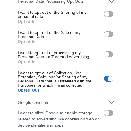
Personal Data Processing Opt Outs
különböző emberek gyűjtögetnek apró dolgokat
services and may gather and store information including but
(faágat, pókhálót, és más viszonylag értelmetlennek
not limited to your visit or usage behaviour. You may click to
I want to opt-out of the Sharing of my
tűnő kacatot), majd, mint a windowsos programhiba
personal data.
grant or deny consent to Google and its third-party tags to
kezdenek táncolni épp ahol egy LSD-s kaleidoszkóp
Opted In
use your data for below specified purposes in below Google
bevágása éri őket.
consent section.
I want to opt-out of the Sale of my
Personal Data.
Opted In
I want to opt-out of processing my
Personal Data for Targeted Advertising.
Opted In
I want to opt-out of Collection, Use,
Retention, Sale, and/or Sharing of my
Personal Data that Is Unrelated with the
Purposes for which it was collected.
Opted Out
Google consents
I want to allow Google to enable storage
related to advertising like cookies on web or
device identifiers in apps.