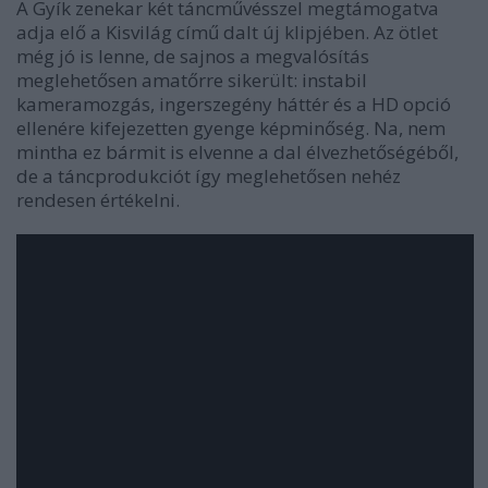
A Gyík zenekar két táncművésszel megtámogatva
adja elő a Kisvilág című dalt új klipjében. Az ötlet
még jó is lenne, de sajnos a megvalósítás
meglehetősen amatőrre sikerült: instabil
kameramozgás, ingerszegény háttér és a HD opció
ellenére kifejezetten gyenge képminőség. Na, nem
mintha ez bármit is elvenne a dal élvezhetőségéből,
de a táncprodukciót így meglehetősen nehéz
rendesen értékelni.