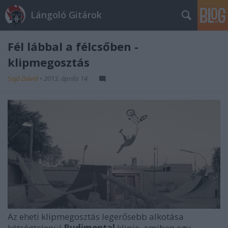
Lángoló Gitárok
Fél lábbal a félcsőben -
klipmegosztás
Sajó Dávid
•
2013. április 14.
Az eheti klipmegosztás legerősebb alkotása
kétségtelenül
Rudimental
klipje, amiben egy