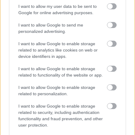
I want to allow my user data to be sent to
Google for online advertising purposes.
Superbutt - Schneller
I want to allow Google to send me
personalized advertising.
Egy időre szünetel Superbutt, így egy német nyelvű
dallal és egy
akváriumos búcsúkoncerttel
köszönnek
I want to allow Google to enable storage
el a közönségtől. A
Schneller
eredetileg a Die
related to analytics like cookies on web or
Vorboten zenekar szerzeménye, ezt dolgozta fel a
device identifiers in apps.
Superbutt, és a Lángoló Gitárok egyik szerzője, Eron
Mezza készített hozzá egy szöveges videót.
I want to allow Google to enable storage
related to functionality of the website or app.
I want to allow Google to enable storage
related to personalization.
I want to allow Google to enable storage
related to security, including authentication
functionality and fraud prevention, and other
user protection.