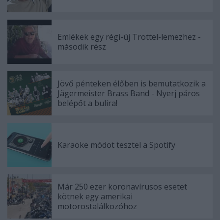
Emlékek egy régi-új Trottel-lemezhez -
második rész
Jövő pénteken élőben is bemutatkozik a
Jägermeister Brass Band - Nyerj páros
belépőt a bulira!
Karaoke módot tesztel a Spotify
Már 250 ezer koronavírusos esetet
kötnek egy amerikai
motorostalálkozóhoz