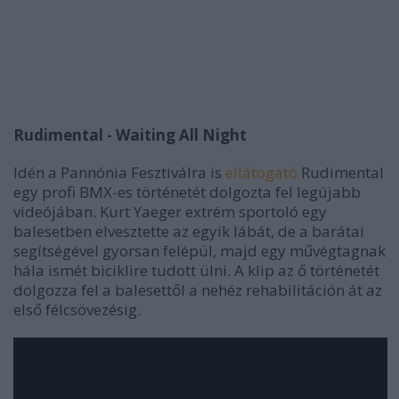
Rudimental - Waiting All Night
Idén a Pannónia Fesztiválra is
ellátogató
Rudimental
egy profi BMX-es történetét dolgozta fel legújabb
videójában. Kurt Yaeger extrém sportoló egy
balesetben elvesztette az egyik lábát, de a barátai
segítségével gyorsan felépül, majd egy művégtagnak
hála ismét biciklire tudott ülni. A klip az ő történetét
dolgozza fel a balesettől a nehéz rehabilitáción át az
első félcsövezésig.