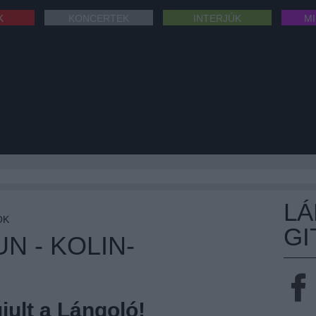
K
KONCERTEK
INTERJÚK
M
L
OK
GI
N - KOLIN-
ult a Lángoló!