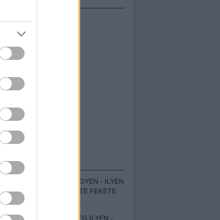
ÁMOLÓK
ZENÉS TÁBOR A HEGYEN - ILYEN
VOLT A VÍRUS SZÜLTE FEKETE
ZAJ FESZTIVÁL
SOHA NEM VOLT MÉG ILYEN -