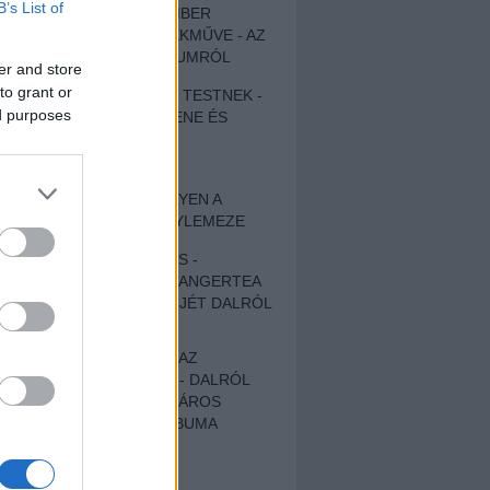
B’s List of
EGY DÜHÖS VÉNEMBER
UNIVERZÁLIS REMEKMŰVE - AZ
ÚJ BOB DYLAN-ALBUMRÓL
er and store
to grant or
ZENE LÉLEKNEK ÉS TESTNEK -
ed purposes
AUTENTIKUS NÉPZENE ÉS
KÖLTÉSZET
ÚJJÁSZÜLETETT
SZOMORKODÁS - ILYEN A
KATATONIA ÚJ NAGYLEMEZE
CROCODILE NERVES -
HALLGASD MEG AZ ANGERTEA
MA MEGJELENT EP-JÉT DALRÓL
DALRA!
A FELELŐSSÉGTŐL AZ
ELLOPOTT FÖLDIG - DALRÓL
DALRA A KÉPZELT VÁROS
SAMIZDAT CÍMŰ ALBUMA
ETÉS