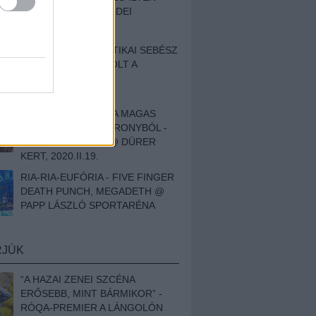
BESZÁMOLÓNK AZ IDEI
SZIGETRŐL
EGY HALLÁSPLASZTIKAI SEBÉSZ
NAPLÓJA - ILYEN VOLT A
SWANSRÓL SZÓLÓ
DOKUMENTUMFILM
MÉLY FÉRFIBÁNAT A MAGAS
ELEFÁNTCSONTTORONYBÓL -
LEPROUS, KLONE @ DÜRER
KERT, 2020.II.19.
RIA-RIA-EUFÓRIA - FIVE FINGER
DEATH PUNCH, MEGADETH @
PAPP LÁSZLÓ SPORTARÉNA
RJÚK
“A HAZAI ZENEI SZCÉNA
ERŐSEBB, MINT BÁRMIKOR” -
RÓQA-PREMIER A LÁNGOLÓN