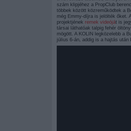
szám klipjéhez a PropClub berende
többek között közreműködtek a B
még Emmy-díjra is jelölték őket. 
projektjének
remek videójá
t is je
társai láthatóak talpig fehér öltö
mögött. A KOLIN legközelebb a Bu
július 6-án, addig is a hajtás utá