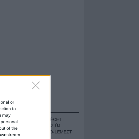
sonal or
HALLGASD!
ection to
ou may
MEGUGROTTÁK A LÉCET -
 personal
MEGHALLGATTUK AZ ÚJ
out of the
PROTEST THE HERO-LEMEZT
 downstream