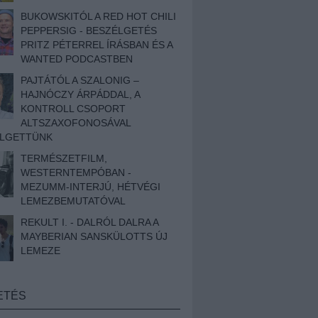
BUKOWSKITÓL A RED HOT CHILI
PEPPERSIG - BESZÉLGETÉS
PRITZ PÉTERREL ÍRÁSBAN ÉS A
WANTED PODCASTBEN
PAJTÁTÓL A SZALONIG –
HAJNÓCZY ÁRPÁDDAL, A
KONTROLL CSOPORT
ALTSZAXOFONOSÁVAL
ÉLGETTÜNK
TERMÉSZETFILM,
WESTERNTEMPÓBAN -
MEZUMM-INTERJÚ, HÉTVÉGI
LEMEZBEMUTATÓVAL
REKULT I. - DALRÓL DALRA A
MAYBERIAN SANSKÜLOTTS ÚJ
LEMEZE
ETÉS