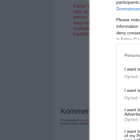
participants
Kanye West
Így tanítja
Downstream 
nem ad ki több
basszusgitá
lemezt, amíg
Jason Momo
Please note
meg nem
Primus főnö
information 
szabadul a
deny consent
kiadóitól
in below Go
Persona
I want t
Opted 
I want t
Opted 
Kommentek:
I want 
Advertis
Opted 
A hozzászólások a
vonatkozó jogszabályok
értelmében felhasználói tart
ellenőrzi. Kifogás esetén forduljon a blog szerkesztőjéhez. Részletek a
Felh
I want t
of my P
was col