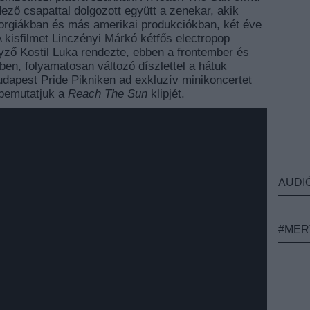
ző csapattal dolgozott együtt a zenekar, akik
orgiákban és más amerikai produkciókban, két éve
A kisfilmet Linczényi Márkó kétfős electropop
gyző Kostil Luka rendezte, ebben a frontember és
nyben, folyamatosan változó díszlettel a hátuk
dapest Pride Pikniken ad exkluzív minikoncertet
n bemutatjuk a
Reach The Sun
klipjét.
AUDI
#MER