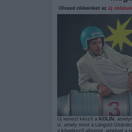
Olvasd cikkeinket az
új oldalu
Új lemezt készít a
KOLIN
, amelyr
is, amely most a Lángoló Gitároko
a következő albumot, amelyet a 