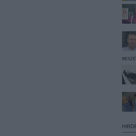
BESZ
HIRD