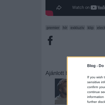
premier
hír
exkluzív
klip
elec
Blog -
Do 
Ajánlott bejegyzések:
If you wish 
sensitive in
confirm you
continue se
information 
further disc