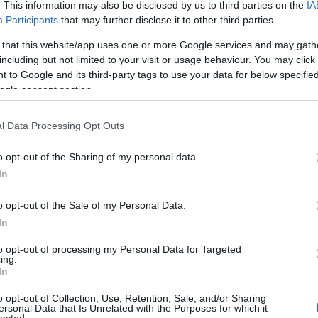
. This information may also be disclosed by us to third parties on the
IA
Megvan az
Jön az új Bruce
Participants
that may further disclose it to other third parties.
rozni
August Burns
Springsteen-
át a
Red- és Bury
lemez, itt egy dal
 that this website/app uses one or more Google services and may gath
ke
Tomorrow-
róla
including but not limited to your visit or usage behaviour. You may click 
koncertek új
 to Google and its third-party tags to use your data for below specifi
dátuma
ogle consent section.
l Data Processing Opt Outs
Már csak egy
o opt-out of the Sharing of my personal data.
napot kell várni
In
az új Marilyn
Manson-
lemezre, itt van
o opt-out of the Sale of my Personal Data.
két dal róla
In
to opt-out of processing my Personal Data for Targeted
ing.
In
alomnak minősülnek, értük a
szolgáltatás technikai
üzemeltetője semmilyen felelősséget nem vállal, azokat nem
asználási feltételekben
és az
adatvédelmi tájékoztatóban
.
o opt-out of Collection, Use, Retention, Sale, and/or Sharing
ersonal Data that Is Unrelated with the Purposes for which it
HIRD
lected.