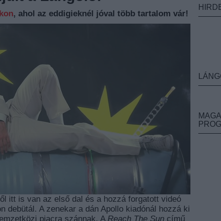
HIRD
nkon
, ahol az eddigieknél jóval több tartalom vár!
LÁNG
MAGA
PRO
ől itt is van az első dal és a hozzá forgatott videó
n debütál. A zenekar a dán Apollo kiadónál hozzá ki
nemzetközi piacra szánnak. A
Reach The Sun
című