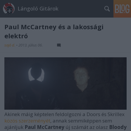
Lángoló Gitárok
Paul McCartney és a lakossági
elektró
sajó d.
•
2013. július 06.
Akinek máig képtelen feldolgozni a Doors és Skrillex
közös szerzeményét
, annak semmiképpen sem
ajánljuk
Paul McCartney
új számát az olasz
Bloody