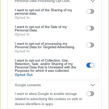
Personal Data Processing Opt Outs
services and may gather and store information including but
not limited to your visit or usage behaviour. You may click to
I want to opt-out of the Sharing of my
personal data.
grant or deny consent to Google and its third-party tags to
Opted In
use your data for below specified purposes in below Google
consent section.
I want to opt-out of the Sale of my
Personal Data.
Opted In
I want to opt-out of processing my
Personal Data for Targeted Advertising.
Opted In
I want to opt-out of Collection, Use,
Retention, Sale, and/or Sharing of my
Personal Data that Is Unrelated with the
Purposes for which it was collected.
Opted Out
Google consents
I want to allow Google to enable storage
Címkék:
hír
elektronikus
klip
dubstep
electro
paul mccartney
related to advertising like cookies on web or
bloody beetroots
device identifiers in apps.