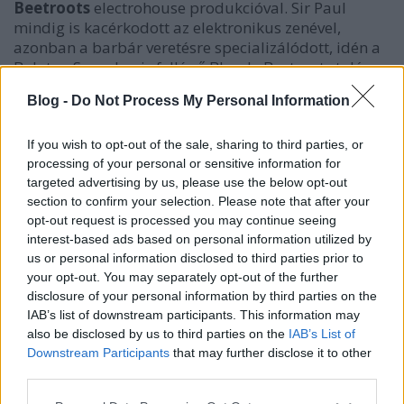
Beetroots
electrohouse produkcióval. Sir Paul
mindig is kacérkodott az elektronikus zenével,
azonban a barbár veretésre specializálódott, idén a
Balaton Soundon is fellépő Bloody Beetroots talán
nem volt épp a legjobb választás így túl a hetvenen.
Blog -
Do Not Process My Personal Information
Az
Out of Sight
hoz videó is készült, nem is
akármilyen. Ebben a két világító Venom-maszkos tag
ellő minden kötelező giccset a lángoló zongorától a
If you wish to opt-out of the sale, sharing to third parties, or
processing of your personal or sensitive information for
teátrális rockgitározásig, a kizárólag fiatal lányokból
targeted advertising by us, please use the below opt-out
álló kórusról nem is beszélve. McCartney is feltűnik a
section to confirm your selection. Please note that after your
klipben, de csak az arcát mutatják párszor. A dal
opt-out request is processed you may continue seeing
egyébként sztenderd stadiondubstep egy csipetnyi
interest-based ads based on personal information utilized by
élő hangszereléssel a kevésbé vartyogós fajtából,
us or personal information disclosed to third parties prior to
bár ettől még semmivel sem lett értékelhetőbb a
your opt-out. You may separately opt-out of the further
végeredmény, maximum kevésbé kínos. Paul
disclosure of your personal information by third parties on the
McCartney dubstepes klipjét megmutatjuk a hajtás
IAB’s list of downstream participants. This information may
után.
also be disclosed by us to third parties on the
IAB’s List of
Downstream Participants
that may further disclose it to other
third parties.
Please note that this website/app uses one or more Google