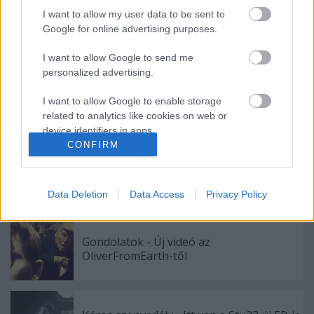
I want to allow my user data to be sent to
Google for online advertising purposes.
Ajánlott bejegyzések:
I want to allow Google to send me
personalized advertising.
Sok a zene, sok a kütyü, sok a móka - Ez
I want to allow Google to enable storage
történt az új Lángolón
related to analytics like cookies on web or
device identifiers in apps.
CONFIRM
I want to allow Google to enable storage
A jazz és a klasszikus zene találkozása,
related to functionality of the website or app.
némi füttyel - Ilyen a HAB című film zenéje
Data Deletion
Data Access
Privacy Policy
I want to allow Google to enable storage
related to personalization.
Gondolatok - Új videó az
I want to allow Google to enable storage
OliverFromEarth-től
related to security, including authentication
functionality and fraud prevention, and other
user protection.