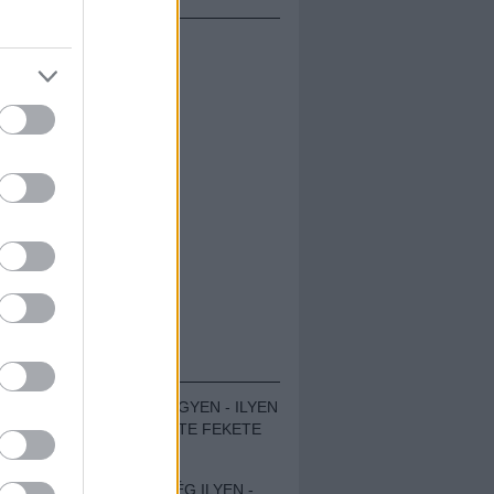
ÁMOLÓK
ZENÉS TÁBOR A HEGYEN - ILYEN
VOLT A VÍRUS SZÜLTE FEKETE
ZAJ FESZTIVÁL
SOHA NEM VOLT MÉG ILYEN -