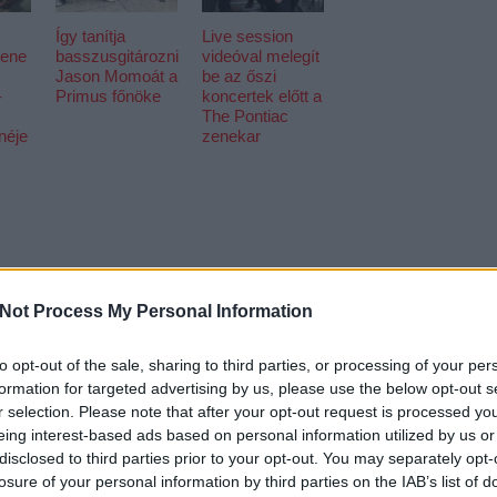
Így tanítja
Live session
zene
basszusgitározni
videóval melegít
Jason Momoát a
be az őszi
-
Primus főnöke
koncertek előtt a
The Pontiac
néje
zenekar
Not Process My Personal Information
to opt-out of the sale, sharing to third parties, or processing of your per
EZT 
formation for targeted advertising by us, please use the below opt-out s
r selection. Please note that after your opt-out request is processed y
eing interest-based ads based on personal information utilized by us or
disclosed to third parties prior to your opt-out. You may separately opt-
losure of your personal information by third parties on the IAB’s list of