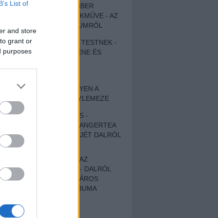
B’s List of
EGY DÜHÖS VÉNEMBER
UNIVERZÁLIS REMEKMŰVE - AZ
ÚJ BOB DYLAN-ALBUMRÓL
er and store
to grant or
ZENE LÉLEKNEK ÉS TESTNEK -
ed purposes
AUTENTIKUS NÉPZENE ÉS
KÖLTÉSZET
ÚJJÁSZÜLETETT
SZOMORKODÁS - ILYEN A
KATATONIA ÚJ NAGYLEMEZE
CROCODILE NERVES -
HALLGASD MEG AZ ANGERTEA
MA MEGJELENT EP-JÉT DALRÓL
DALRA!
A FELELŐSSÉGTŐL AZ
ELLOPOTT FÖLDIG - DALRÓL
DALRA A KÉPZELT VÁROS
SAMIZDAT CÍMŰ ALBUMA
ETÉS