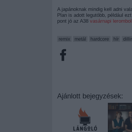
A japánoknak mindig kell adni val
Plan is adott legutóbb, például ez
pont jó az A38
vasárnapi lerombo
remix
metál
hardcore
hír
dill
Ajánlott bejegyzések: