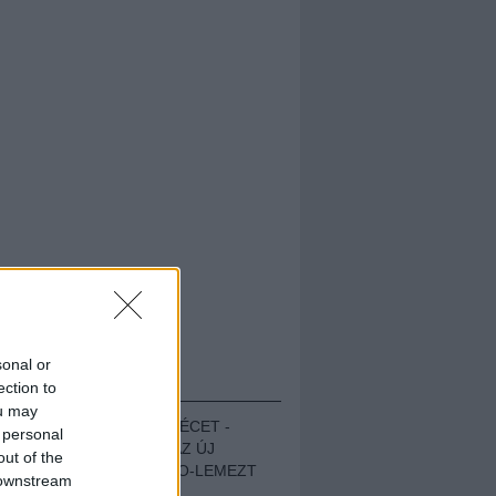
sonal or
HALLGASD!
ection to
ou may
MEGUGROTTÁK A LÉCET -
 personal
MEGHALLGATTUK AZ ÚJ
out of the
PROTEST THE HERO-LEMEZT
 downstream