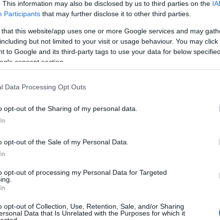
. This information may also be disclosed by us to third parties on the
IA
alomnak minősülnek, értük a
szolgáltatás technikai
üzemeltetője semmilyen felelősséget nem vállal, azokat nem
asználási feltételekben
és az
adatvédelmi tájékoztatóban
.
Participants
that may further disclose it to other third parties.
 that this website/app uses one or more Google services and may gath
including but not limited to your visit or usage behaviour. You may click 
 to Google and its third-party tags to use your data for below specifi
ogle consent section.
l Data Processing Opt Outs
o opt-out of the Sharing of my personal data.
In
o opt-out of the Sale of my Personal Data.
In
to opt-out of processing my Personal Data for Targeted
ing.
In
o opt-out of Collection, Use, Retention, Sale, and/or Sharing
ersonal Data that Is Unrelated with the Purposes for which it
HIRD
lected.