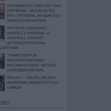
BUKOWSKITÓL A RED HOT CHILI
PEPPERSIG - BESZÉLGETÉS
PRITZ PÉTERREL ÍRÁSBAN ÉS A
WANTED PODCASTBEN
PAJTÁTÓL A SZALONIG –
HAJNÓCZY ÁRPÁDDAL, A
KONTROLL CSOPORT
ALTSZAXOFONOSÁVAL
ÉLGETTÜNK
TERMÉSZETFILM,
WESTERNTEMPÓBAN -
MEZUMM-INTERJÚ, HÉTVÉGI
LEMEZBEMUTATÓVAL
REKULT I. - DALRÓL DALRA A
MAYBERIAN SANSKÜLOTTS ÚJ
LEMEZE
ETÉS