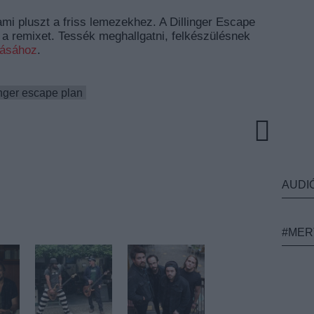
ami pluszt a friss lemezekhez. A Dillinger Escape
t a remixet. Tessék meghallgatni, felkészülésnek
lásához
.
inger escape plan
AUDI
#MER