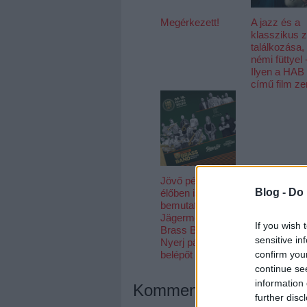
Megérkezett!
A jazz és a
klasszikus 
találkozása,
némi füttyel 
Ilyen a HAB
című film ze
Jövő pénteken
Blog -
Do 
élőben is
bemutatkozik a
Jägermeister
If you wish 
Brass Band -
sensitive in
Nyerj páros
confirm you
belépőt a bulira!
continue se
information 
Kommentek:
further disc