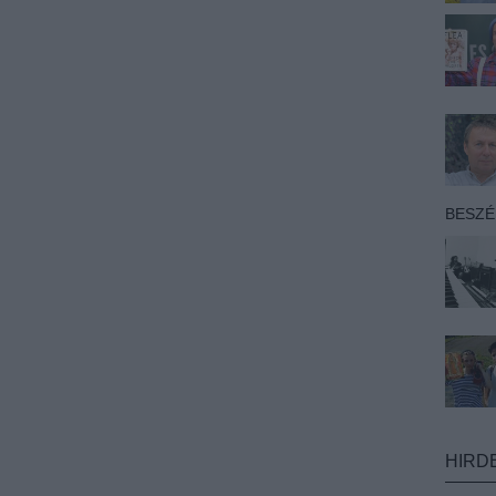
BESZ
HIRD