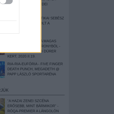
BESZÁMOLÓNK AZ IDEI
SZIGETRŐL
EGY HALLÁSPLASZTIKAI SEBÉSZ
NAPLÓJA - ILYEN VOLT A
SWANSRÓL SZÓLÓ
DOKUMENTUMFILM
MÉLY FÉRFIBÁNAT A MAGAS
ELEFÁNTCSONTTORONYBÓL -
LEPROUS, KLONE @ DÜRER
KERT, 2020.II.19.
RIA-RIA-EUFÓRIA - FIVE FINGER
DEATH PUNCH, MEGADETH @
PAPP LÁSZLÓ SPORTARÉNA
RJÚK
“A HAZAI ZENEI SZCÉNA
ERŐSEBB, MINT BÁRMIKOR” -
RÓQA-PREMIER A LÁNGOLÓN