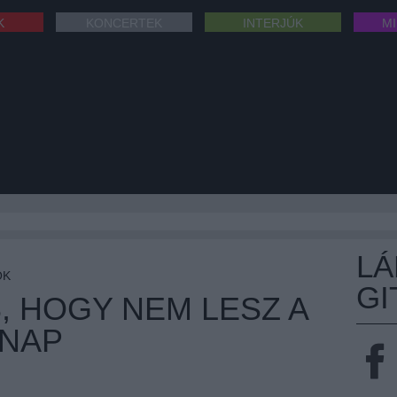
K
KONCERTEK
INTERJÚK
M
L
OK
GI
S, HOGY NEM LESZ A
RNAP