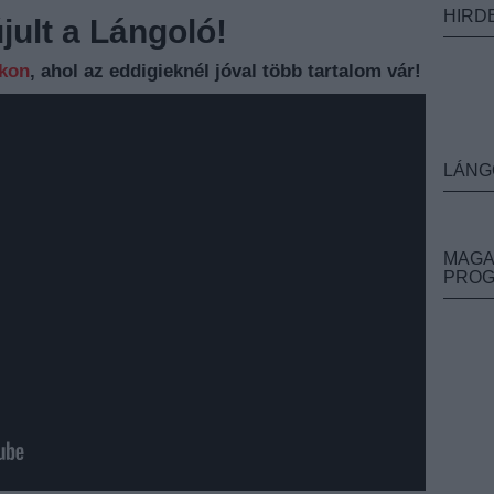
HIRD
ult a Lángoló!
nkon
, ahol az eddigieknél jóval több tartalom vár!
LÁNG
MAGA
PRO