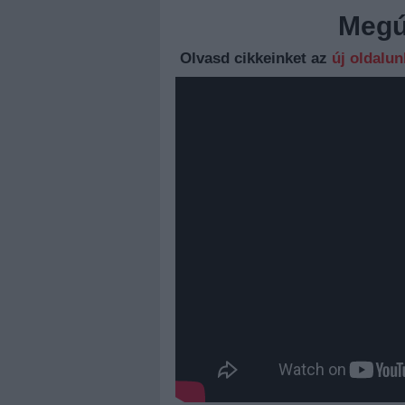
Megúj
Olvasd cikkeinket az
új oldalu