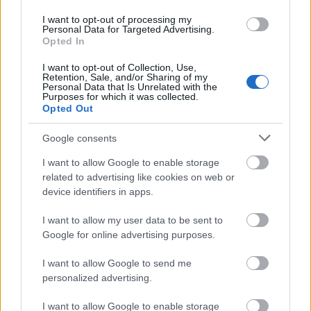
Terveink szerint havonta, másfél havonta jövünk elő
új átiratokkal. Ezek mindegyike közismert és
I want to opt-out of processing my
Personal Data for Targeted Advertising.
népszerű underground dal.
Opted In
Hogyan készül el egy feldolgozás?
I want to opt-out of Collection, Use,
Retention, Sale, and/or Sharing of my
Personal Data that Is Unrelated with the
A dalokat többnyire áthangszerelem, és nem
Purposes for which it was collected.
feldolgozom. A szöveget, a tempót, a hangnemet és a
Opted Out
szerkezetet változatlanul hagyom, hogy minél
jobban hasonlítson az eredeti dalra, csak épp annyi
Google consents
különbséggel, hogy hangszerek helyett
I want to allow Google to enable storage
énekhangokkal szólaljanak meg. Ez persze nem
related to advertising like cookies on web or
minden esetben van így, épp most dolgozunk többek
device identifiers in apps.
között egy olyan slágeren is, aminek a hangulata
elindított egy olyan folyamatot, melynek hatására
I want to allow my user data to be sent to
egy új mű született meg, aminek a gerince maga az
Google for online advertising purposes.
eredeti dal, de ami körülötte hallható, az egy
teljesen új dolog. Szeretjük, nagyon.
I want to allow Google to send me
personalized advertising.
I want to allow Google to enable storage