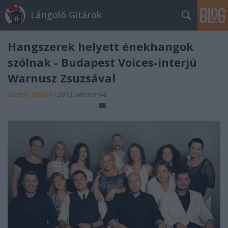
Lángoló Gitárok
Hangszerek helyett énekhangok
szólnak - Budapest Voices-interjú
Warnusz Zsuzsával
Lángoló Gitárok
•
2013. október 04.