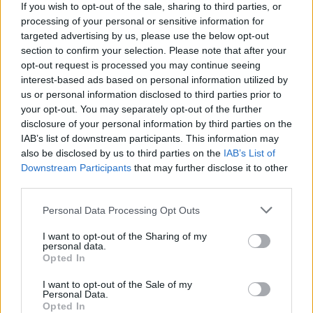
If you wish to opt-out of the sale, sharing to third parties, or
processing of your personal or sensitive information for
targeted advertising by us, please use the below opt-out
section to confirm your selection. Please note that after your
opt-out request is processed you may continue seeing
interest-based ads based on personal information utilized by
us or personal information disclosed to third parties prior to
your opt-out. You may separately opt-out of the further
disclosure of your personal information by third parties on the
IAB’s list of downstream participants. This information may
also be disclosed by us to third parties on the
IAB’s List of
Downstream Participants
that may further disclose it to other
third parties.
Milyen dalokat dolgoztok még át?
Please note that this website/app uses one or more Google
Personal Data Processing Opt Outs
services and may gather and store information including but
Azt, hogy milyen további dalok vannak készülőben,
not limited to your visit or usage behaviour. You may click to
I want to opt-out of the Sharing of my
egyelőre szeretnénk titokban tartani. Azt már lehet
personal data.
grant or deny consent to Google and its third-party tags to
tudni, hogy az eddigi átiratok a Tankcsapdától az
Opted In
use your data for below specified purposes in below Google
Adjon az ég, a Quimbytől az Autó egy szerpentinen,
consent section.
és a Kispál és a Borz zenekartól a De szeretnék.
I want to opt-out of the Sale of my
Personal Data.
Opted In