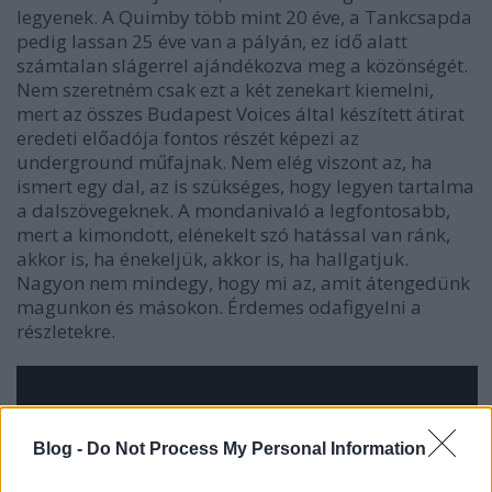
legyenek. A Quimby több mint 20 éve, a Tankcsapda
pedig lassan 25 éve van a pályán, ez idő alatt
számtalan slágerrel ajándékozva meg a közönségét.
Nem szeretném csak ezt a két zenekart kiemelni,
mert az összes Budapest Voices által készített átirat
eredeti előadója fontos részét képezi az
underground műfajnak. Nem elég viszont az, ha
ismert egy dal, az is szükséges, hogy legyen tartalma
a dalszövegeknek. A mondanivaló a legfontosabb,
mert a kimondott, elénekelt szó hatással van ránk,
akkor is, ha énekeljük, akkor is, ha hallgatjuk.
Nagyon nem mindegy, hogy mi az, amit átengedünk
magunkon és másokon. Érdemes odafigyelni a
részletekre.
Blog -
Do Not Process My Personal Information