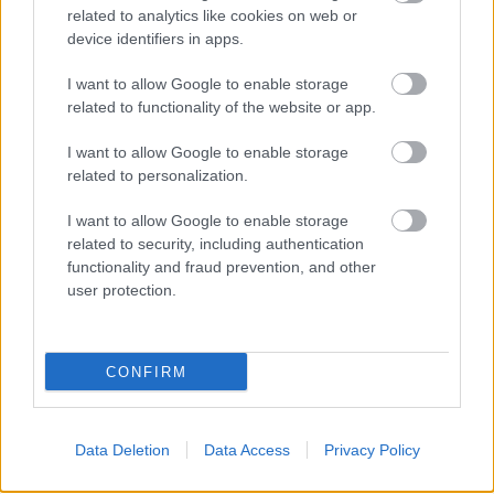
related to analytics like cookies on web or
device identifiers in apps.
I want to allow Google to enable storage
related to functionality of the website or app.
I want to allow Google to enable storage
related to personalization.
I want to allow Google to enable storage
related to security, including authentication
functionality and fraud prevention, and other
user protection.
CONFIRM
Mennyire nehéz megszólaltatni élőben a
dalokat?
Data Deletion
Data Access
Privacy Policy
Ez nehéz feladat, mert mindenki külön mikrofonba
énekel, ráadásul az esetek többségében egy ember