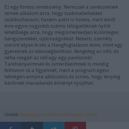
Ez egy fontos rendezvény. Nemcsak a zenészeknek
remek alkalom arra, hogy szakmabeliekkel
találkozhasson, hanem azért is fontos, mert évről
évre egyre nagyobb számú látogatóknak nyílik
lehetősége arra, hogy megismerkedjen különleges
hangszerekkel, újdonságokkal. Nekem, személy
szerint olyan érzés a Hangfoglaláson lenni, mint egy
gyereknek az édességboltban. Rengeteg az infó, és
néha megáll az idő egy-egy pavilonnál.
Tanítványaimnak és ismerőseimnek is mindig
felhívom rá a figyelmét, mert a program egész
hétvégén annyira változatos és színes, hogy tényleg
bárkinek maradandó élményt nyújthat.
Címkék:
interjú
pop
rock
kórus
budapest voices