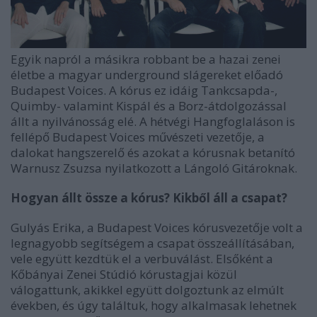
Egyik napról a másikra robbant be a hazai zenei
életbe a magyar underground slágereket előadó
Budapest Voices. A kórus ez idáig Tankcsapda-,
Quimby- valamint Kispál és a Borz-átdolgozással
állt a nyilvánosság elé. A hétvégi Hangfoglaláson is
fellépő Budapest Voices művészeti vezetője, a
dalokat hangszerelő és azokat a kórusnak betanító
Warnusz Zsuzsa nyilatkozott a Lángoló Gitároknak.
Hogyan állt össze a kórus? Kikből áll a csapat?
Gulyás Erika, a Budapest Voices kórusvezetője volt a
legnagyobb segítségem a csapat összeállításában,
vele együtt kezdtük el a verbuválást. Elsőként a
Kőbányai Zenei Stúdió kórustagjai közül
válogattunk, akikkel együtt dolgoztunk az elmúlt
években, és úgy találtuk, hogy alkalmasak lehetnek