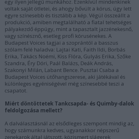
egy ilyen jellegű munkához. Ezenkívül mindenkinek
voltak saját ötletei, és ahogy bővült a kórus, úgy lett
egyre színesebb és tisztább a kép. Végül összeállt a
produkció, amiben megtalálható a fiatal tehetséges
pályakezdő éppúgy, mint a tapasztalt jazzénekesnő,
vagy színésznő, esetleg profi kórusénekes. A
Budapest Voices tagjai a szoprántól a basszus
szólam felé haladva: Lajtai Kati, Faith Ildi, Borbás
Erika, Takács Noémi, Kiss Flóra, Gulyás Erika, Szőke
Szandra, Éry Dóri, Paál Balázs, Deák András,
Szakonyi Milán, Labant Bence. Pusztai Csaba a
Budapest Voices ütőhangszerese, aki játékával és
különleges egyéniségével még színesebbé teszi a
csapatot.
Miért döntöttetek Tankcsapda- és Quimby-dalok
feldolgozása mellett?
A dalválasztásnál az elsődleges szempont mindig az,
hogy számunkra kedves, ugyanakkor népszerű
zenekarok által játszott, közismert slágerek