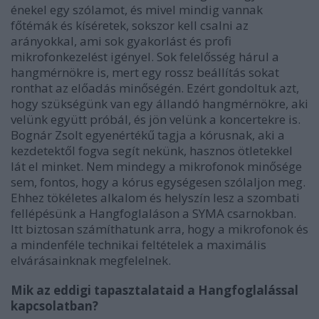
énekel egy szólamot, és mivel mindig vannak
főtémák és kíséretek, sokszor kell csalni az
arányokkal, ami sok gyakorlást és profi
mikrofonkezelést igényel. Sok felelősség hárul a
hangmérnökre is, mert egy rossz beállítás sokat
ronthat az előadás minőségén. Ezért gondoltuk azt,
hogy szükségünk van egy állandó hangmérnökre, aki
velünk együtt próbál, és jön velünk a koncertekre is.
Bognár Zsolt egyenértékű tagja a kórusnak, aki a
kezdetektől fogva segít nekünk, hasznos ötletekkel
lát el minket. Nem mindegy a mikrofonok minősége
sem, fontos, hogy a kórus egységesen szólaljon meg.
Ehhez tökéletes alkalom és helyszín lesz a szombati
fellépésünk a Hangfoglaláson a SYMA csarnokban.
Itt biztosan számíthatunk arra, hogy a mikrofonok és
a mindenféle technikai feltételek a maximális
elvárásainknak megfelelnek.
Mik az eddigi tapasztalataid a Hangfoglalással
kapcsolatban?