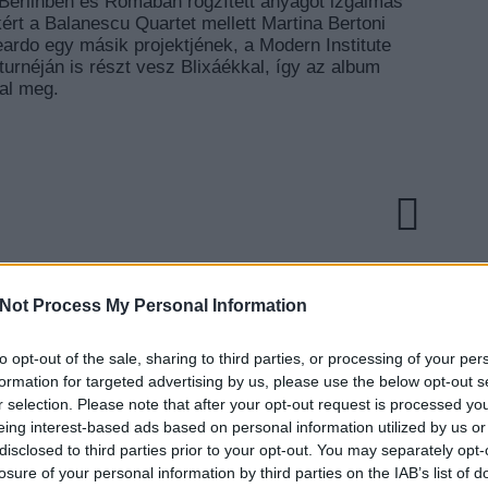
l Berlinben és Rómában rögzített anyagot izgalmas
ért a Balanescu Quartet mellett Martina Bertoni
Teardo egy másik projektjének, a Modern Institute
g turnéján is részt vesz Blixáékkal, így az album
lal meg.
Not Process My Personal Information
to opt-out of the sale, sharing to third parties, or processing of your per
EZT 
formation for targeted advertising by us, please use the below opt-out s
r selection. Please note that after your opt-out request is processed y
eing interest-based ads based on personal information utilized by us or
disclosed to third parties prior to your opt-out. You may separately opt-
losure of your personal information by third parties on the IAB’s list of