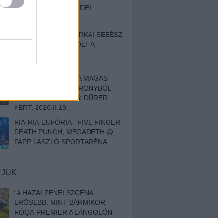
BESZÁMOLÓNK AZ IDEI
SZIGETRŐL
EGY HALLÁSPLASZTIKAI SEBÉSZ
NAPLÓJA - ILYEN VOLT A
SWANSRÓL SZÓLÓ
DOKUMENTUMFILM
MÉLY FÉRFIBÁNAT A MAGAS
ELEFÁNTCSONTTORONYBÓL -
LEPROUS, KLONE @ DÜRER
KERT, 2020.II.19.
RIA-RIA-EUFÓRIA - FIVE FINGER
DEATH PUNCH, MEGADETH @
PAPP LÁSZLÓ SPORTARÉNA
RJÚK
“A HAZAI ZENEI SZCÉNA
ERŐSEBB, MINT BÁRMIKOR” -
RÓQA-PREMIER A LÁNGOLÓN