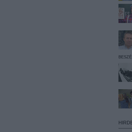
BESZ
HIRD