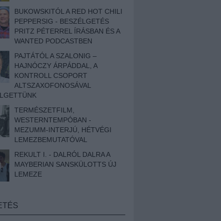
BUKOWSKITÓL A RED HOT CHILI
PEPPERSIG - BESZÉLGETÉS
PRITZ PÉTERREL ÍRÁSBAN ÉS A
WANTED PODCASTBEN
PAJTÁTÓL A SZALONIG –
HAJNÓCZY ÁRPÁDDAL, A
KONTROLL CSOPORT
ALTSZAXOFONOSÁVAL
ÉLGETTÜNK
TERMÉSZETFILM,
WESTERNTEMPÓBAN -
MEZUMM-INTERJÚ, HÉTVÉGI
LEMEZBEMUTATÓVAL
REKULT I. - DALRÓL DALRA A
MAYBERIAN SANSKÜLOTTS ÚJ
LEMEZE
ETÉS