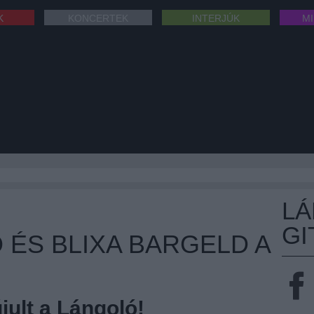
K
KONCERTEK
INTERJÚK
M
L
GI
 ÉS BLIXA BARGELD A
ult a Lángoló!