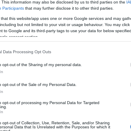
. This information may also be disclosed by us to third parties on the
IA
Participants
that may further disclose it to other third parties.
Sok a zene, sok
Káros
l az
a kütyü, sok a
szenvedély - Itt
 that this website/app uses one or more Google services and may gath
móka - Ez
van a Stu33 új
including but not limited to your visit or usage behaviour. You may click 
történt az új
EP-je + egy
 to Google and its third-party tags to use your data for below specifi
Lángolón
koncertanyag
ogle consent section.
l Data Processing Opt Outs
o opt-out of the Sharing of my personal data.
In
o opt-out of the Sale of my Personal Data.
In
to opt-out of processing my Personal Data for Targeted
ing.
In
o opt-out of Collection, Use, Retention, Sale, and/or Sharing
alomnak minősülnek, értük a
szolgáltatás technikai
üzemeltetője semmilyen felelősséget nem vállal, azokat nem
ersonal Data that Is Unrelated with the Purposes for which it
asználási feltételekben
és az
adatvédelmi tájékoztatóban
.
HIRD
lected.