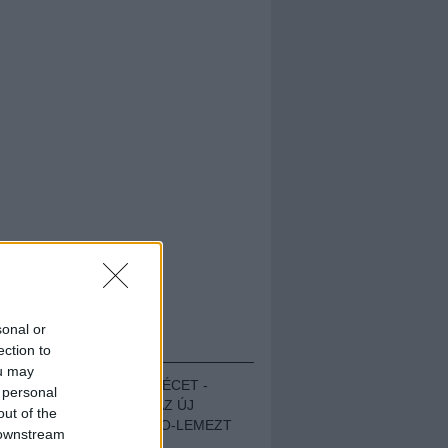
sonal or
HALLGASD!
ection to
ou may
MEGUGROTTÁK A LÉCET -
 personal
MEGHALLGATTUK AZ ÚJ
out of the
PROTEST THE HERO-LEMEZT
 downstream