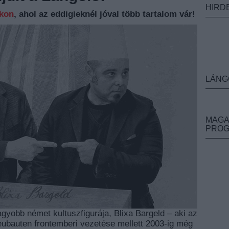
HIRD
nkon
, ahol az eddigieknél jóval több tartalom vár!
LÁNG
MAGA
PRO
agyobb német kultuszfigurája, Blixa Bargeld – aki az
ubauten frontemberi vezetése mellett 2003-ig még