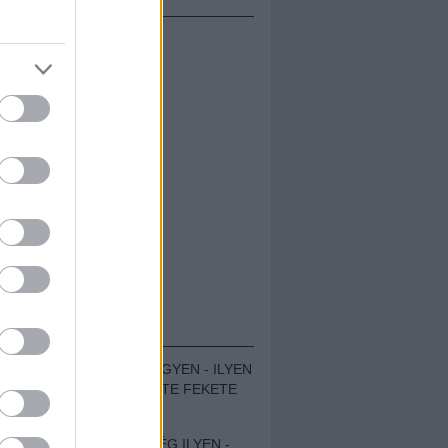
ÁMOLÓK
ZENÉS TÁBOR A HEGYEN - ILYEN
VOLT A VÍRUS SZÜLTE FEKETE
ZAJ FESZTIVÁL
SOHA NEM VOLT MÉG ILYEN -