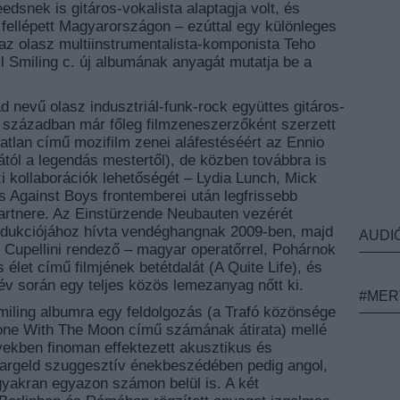
snek is gitáros-vokalista alaptagja volt, és
fellépett Magyarországon – ezúttal egy különleges
az olasz multiinstrumentalista-komponista Teho
ll Smiling c. új albumának anyagát mutatja be a
 nevű olasz indusztriál-funk-rock együttes gitáros-
. században már főleg filmzeneszerzőként szerzett
tatlan című mozifilm zenei aláfestéséért az Ennio
tól a legendás mestertől), de közben továbbra is
i kollaborációk lehetőségét – Lydia Lunch, Mick
s Against Boys frontemberei után legfrissebb
 partnere. Az Einstürzende Neubauten vezérét
rodukciójához hívta vendéghangnak 2009-ben, majd
AUDI
 Cupellini rendező – magyar operatőrrel, Pohárnok
 élet című filmjének betétdalát (A Quite Life), és
év során egy teljes közös lemezanyag nőtt ki.
#MER
miling albumra egy feldolgozás (a Trafó közönsége
Alone With The Moon című számának átirata) mellé
ekben finoman effektezett akusztikus és
Bargeld szuggesztív énekbeszédében pedig angol,
gyakran egyazon számon belül is. A két