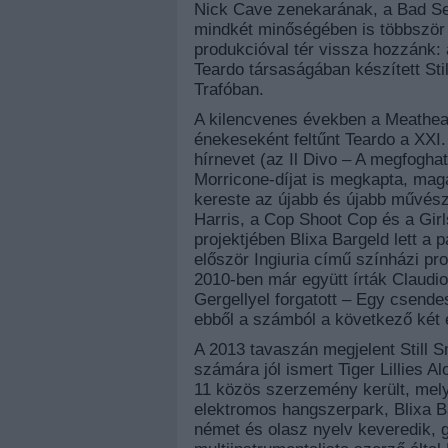
Nick Cave zenekarának, a Bad Seed
mindkét minőségében is többször 
produkcióval tér vissza hozzánk: 
Teardo társaságában készített Sti
Trafóban.
A kilencvenes években a Meathead
énekeseként feltűnt Teardo a XXI
hírnevet (az Il Divo – A megfogha
Morricone-díjat is megkapta, magá
kereste az újabb és újabb művész
Harris, a Cop Shoot Cop és a Girl
projektjében Blixa Bargeld lett a
először Ingiuria című színházi p
2010-ben már együtt írták Claudio
Gergellyel forgatott – Egy csendes
ebből a számból a következő két 
A 2013 tavaszán megjelent Still S
számára jól ismert Tiger Lillies 
11 közös szerzemény került, mely
elektromos hangszerpark, Blixa 
német és olasz nyelv keveredik, 