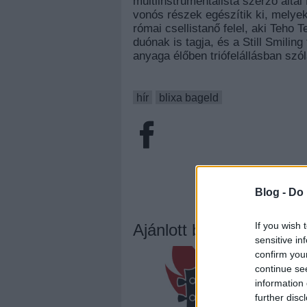
multiinstrumentalista szerző álta
vonós részek egészítik ki, melyek
római csellistanő felel, aki Teho 
duónak is tagja, és a Still Smilin
anyaga élőben triófelállásban szó
hír
blixa bageld
Blog -
Do 
If you wish 
Ajánlott bejegyzések:
sensitive in
confirm you
continue se
information 
further disc