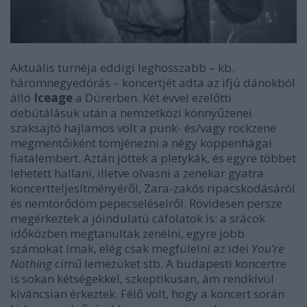
Aktuális turnéja eddigi leghosszabb – kb.
háromnegyedórás – koncertjét adta az ifjú dánokból
álló
Iceage
a Dürerben. Két évvel ezelőtti
debütálásuk után a nemzetközi könnyűzenei
szaksajtó hajlamos volt a punk- és/vagy rockzene
megmentőiként tömjénezni a négy koppenhágai
fiatalembert. Aztán jöttek a pletykák, és egyre többet
lehetett hallani, illetve olvasni a zenekar gyatra
koncertteljesítményéről, Zara-zakós ripacskodásáról
és nemtörődöm pepecseléseiről. Rövidesen persze
megérkeztek a jóindulatú cáfolatok is: a srácok
időközben megtanultak zenélni, egyre jobb
számokat írnak, elég csak megfülelni az idei
You’re
Nothing
című lemezüket stb. A budapesti koncertre
is sokan kétségekkel, szkeptikusan, ám rendkívül
kíváncsian érkeztek. Félő volt, hogy a koncert során