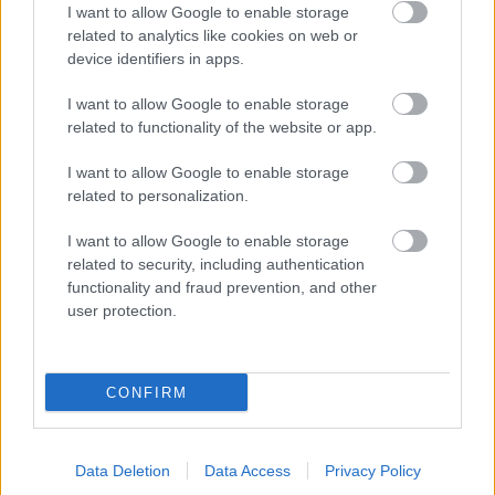
I want to allow Google to enable storage
Valóban jelen van a posztpunk borongóssága, a
related to analytics like cookies on web or
hardcore elkeseredett dühe, és ez az új, mérséklődő
device identifiers in apps.
vonal, ami felé a második lemez is közelít, és amit
Elias másik zenekara, a Vår határozottan képvisel.
I want to allow Google to enable storage
De hogy tényleg ez lenne „a punk-rock G-pontja”,
related to functionality of the website or app.
ahogy a Pitchfork szerzője, David Bevan fogalmazott
a debütlemez kapcsán, az már erősen kétséges. Ez a
I want to allow Google to enable storage
viszonylag izgalmas ötvözet valóban érdekes a
related to personalization.
fülnek, újnak és frissnek hat, de egyelőre még nehéz
elhinni, hogy ez vezetne majd el a következő
I want to allow Google to enable storage
rockforradalomhoz.
related to security, including authentication
functionality and fraud prevention, and other
user protection.
CONFIRM
Data Deletion
Data Access
Privacy Policy