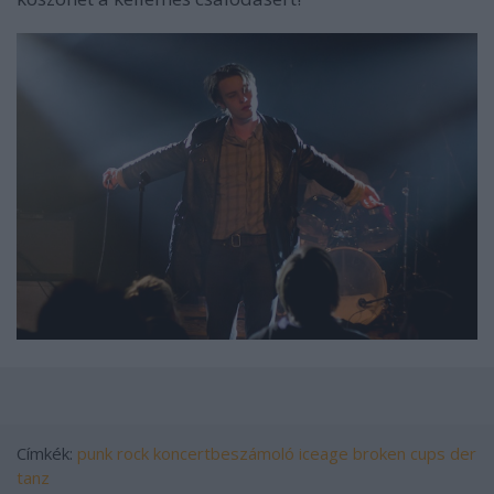
Címkék:
punk
rock
koncertbeszámoló
iceage
broken cups
der
tanz