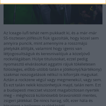
Az Iceage-lufi tehát nem pukkadt ki, és a már-már
SS-tisztesen jólfésült fiúk igazolták, hogy közel sem
annyira puncik, mint amennyire a rosszmájú
pletykák állítják, valamint hogy igenis van
létjogosultságuk és keresnivalójuk a közeljövő
rockvilágában. Hülye titulusokat, ezzel pedig
nyomasztó elvárásokat aggatni rájuk tökéletesen
fölösleges, előbb-utóbb talán e jótékony(/kártékony)
szakmai noszogatások nélkül is kiforrják magukat.
Aztán a rockzene végül vagy megmenekül, vagy sem.
És ezt talán nekik köszönhetjük majd, talán nem. Ezt
a budapesti meccset viszont magabiztosan nyerték
meg – méghozzá különösebb bravúroktól mentes,
zsigeri játékkal. De nincs harag, sőt, ezer hála és
köszönet a kellemes csalódásért!