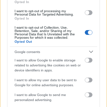
Opted In
I want to opt-out of processing my
Personal Data for Targeted Advertising.
Opted In
I want to opt-out of Collection, Use,
Retention, Sale, and/or Sharing of my
Personal Data that Is Unrelated with the
Purposes for which it was collected.
Végül elérkezett az ő idejük is a bizonyításra. A
Opted Out
zenekar, amit feltűnésekor az egyik dán napilap
„haraggal és szorongással teli tinédzser punkokként”
Google consents
jellemzett, szenvtelenül játssza el dalait. A műsort jól
érezhetően áthatja az a náci könyörtelenség, ami az
I want to allow Google to enable storage
Iceage imázsából és klipjeiből is árad. Elias, az
related to advertising like cookies on web or
énekes flegmán, egy kamasz Morissey eleganciájával
device identifiers in apps.
vezényel és gesztikulál („Egy igazi fasz!” – biccentek
én is elismerően), míg az együttes többi tagja
I want to allow my user data to be sent to
shoegaze-es szerénységgel és kevélységgel igyekszik
Google for online advertising purposes.
minél kevesebb feltűnést kelteni. A dalszerzés ugyan
I want to allow Google to send me
nem az erősségük, noha a második lemezen már
personalized advertising.
egészen fülbemászó dallamok is akadnak, a
vegyített és telített hangzás élőben is jól funkcionál.