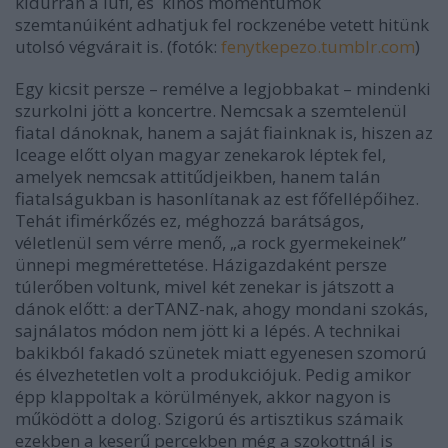
kidurran a lufi, és kínos momentumok
szemtanúiként adhatjuk fel rockzenébe vetett hitünk
utolsó végvárait is.
(fotók:
fenytkepezo.tumblr.com
)
Egy kicsit persze – remélve a legjobbakat – mindenki
szurkolni jött a koncertre. Nemcsak a szemtelenül
fiatal dánoknak, hanem a saját fiainknak is, hiszen az
Iceage előtt olyan magyar zenekarok léptek fel,
amelyek nemcsak attitűdjeikben, hanem talán
fiatalságukban is hasonlítanak az est főfellépőihez.
Tehát ifimérkőzés ez, méghozzá barátságos,
véletlenül sem vérre menő, „a rock gyermekeinek”
ünnepi megmérettetése. Házigazdaként persze
túlerőben voltunk, mivel két zenekar is játszott a
dánok előtt: a derTANZ-nak, ahogy mondani szokás,
sajnálatos módon nem jött ki a lépés. A technikai
bakikból fakadó szünetek miatt egyenesen szomorú
és élvezhetetlen volt a produkciójuk. Pedig amikor
épp klappoltak a körülmények, akkor nagyon is
működött a dolog. Szigorú és artisztikus számaik
ezekben a keserű percekben még a szokottnál is