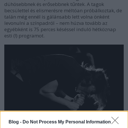
dühösebbnek és erősebbnek tűntek. A tagok
becsülettel és elismerésre méltóan próbálkoztak, de
talán még ennél is gálánsabb lett volna önként
levonulni a színpadról – nem húzva tovább az
egyébként is 75 perces késéssel induló hétköznap
esti (!) programot.
Blog -
Do Not Process My Personal Information