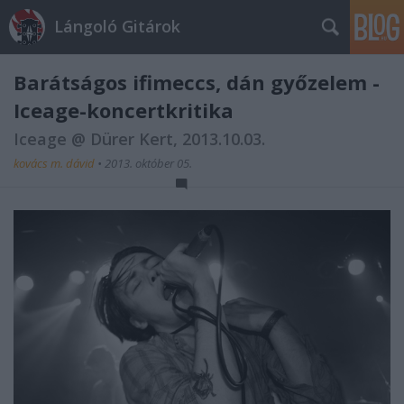
Lángoló Gitárok
Barátságos ifimeccs, dán győzelem -
Iceage-koncertkritika
Iceage @ Dürer Kert, 2013.10.03.
kovács m. dávid
•
2013. október 05.