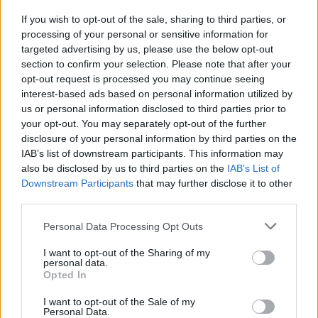
A kellemetlen öngól után teljes csere következett a
If you wish to opt-out of the sale, sharing to third parties, or
magyar oldalon: így az alázatot nem ismerő Broken
processing of your personal or sensitive information for
Cups némileg korrigálhatta az első félidő siralmait.
targeted advertising by us, please use the below opt-out
Vad és szórakoztató játékkal, pofátlanul tapló
section to confirm your selection. Please note that after your
színpadi (és nézőtéri) jelenléttel sikerült
opt-out request is processed you may continue seeing
„egyenlíteni”, vagy a legostobább közhelyek
interest-based ads based on personal information utilized by
egyikével élve, megvédeni a haza becsületét. Közben
us or personal information disclosed to third parties prior to
az Iceage frontembere, Elias Bender Rønnenfelt
your opt-out. You may separately opt-out of the further
hűvös és rezzenéstelen arccal nézte a koncertet az
disclosure of your personal information by third parties on the
IAB’s list of downstream participants. This information may
egyik budapesti turkálóban talált „ávós”
also be disclosed by us to third parties on the
IAB’s List of
bőrkabátjában. Titokban talán arra gondolt ő is,
Downstream Participants
that may further disclose it to other
hogy ez az, basszus, hajrá magyarok!
third parties.
Please note that this website/app uses one or more Google
Personal Data Processing Opt Outs
services and may gather and store information including but
not limited to your visit or usage behaviour. You may click to
I want to opt-out of the Sharing of my
personal data.
grant or deny consent to Google and its third-party tags to
Opted In
use your data for below specified purposes in below Google
consent section.
I want to opt-out of the Sale of my
Personal Data.