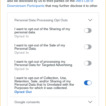
also be disclosed by us to third parties on the
IAB’s List of
millió forintért) vásároltak meg a Sotheby's licitjén.
Downstream Participants
that may further disclose it to other
Az aukciósház nem adott tájékoztatást a vevő
third parties.
kilétéről. A papírlap eddig Bruce Springsteen
korábbi menedzsere, Mike Appel birtokában volt. A
Please note that this website/app uses one or more Google
Personal Data Processing Opt Outs
Born to Run
volt a címadó dal az énekes számára az
services and may gather and store information including but
áttörést jelentő lemezen, amely egy csapásra
not limited to your visit or usage behaviour. You may click to
I want to opt-out of the Sharing of my
personal data.
világhírűvé tette a New Jersey-i zenészt. A Rolling
grant or deny consent to Google and its third-party tags to
Opted In
Stone magazin a 18. helyre sorolta az albumot a
use your data for below specified purposes in below Google
minden idők legjobb 500 lemezét tartalmazó
consent section.
I want to opt-out of the Sale of my
Personal Data.
listáján. Bár a 197 ezer dollár tetemes összeg, nem
Opted In
jelent rekordot: három évvel ezelőtt 422 ezerért
árverezték el Bob Dylan 1963-as klasszikusa, a The
I want to opt-out of processing my
Times They Are a-Changin' dalszövegét. Springsteen
Personal Data for Targeted Advertising.
Opted In
új lemeze amúgy
High Hopes
címmel jön ki
hamarosan. A január 14-én megjelenő, tizenkét dalt
I want to opt-out of Collection, Use,
tartalmazó hanganyagon vegyesen lesznek új
Retention, Sale, and/or Sharing of my
Personal Data that Is Unrelated with the
szerzemények, feldolgozások és korábbi dalok
Purposes for which it was collected.
újraértelmezései, ráadásul nyolc számban Tom
Opted Out
Morello Rage Against The Machine-gitáros is
közreműködik, aki együtt zenélt Springsteennel
Google consents