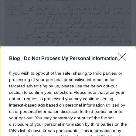
Blog -
Do Not Process My Personal Information
If you wish to opt-out of the sale, sharing to third parties, or
processing of your personal or sensitive information for
targeted advertising by us, please use the below opt-out
section to confirm your selection. Please note that after your
Csaknem 200 ezer dollárért árverezték el Bruce
opt-out request is processed you may continue seeing
Springsteen egyik legnagyobb slágerének, a
Born to
interest-based ads based on personal information utilized by
us or personal information disclosed to third parties prior to
Run
című számnak a dalszövegét New Yorkban. A
your opt-out. You may separately opt-out of the further
Főnök 26 évesen, 1974-ben egy füzetből kitépett
disclosure of your personal information by third parties on the
lapra írta a híressé vált dal szövegét, amelyet helyi
IAB’s list of downstream participants. This information may
idő szerint csütörtök este 197 ezer dollárért (43,6