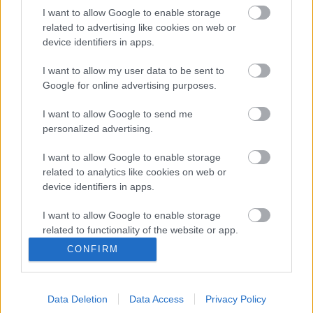
utóbbi ausztrál turnéján. A címadó című szám
I want to allow Google to enable storage
egyébként eredetileg a Havalinas zenekar 1990-es
related to advertising like cookies on web or
szerzeménye, amit hat évvel később már egyszer
device identifiers in apps.
feldolgozott Springsteen a Blood Brothers EP-n.
Itt
meg is lehet hallgatni.
I want to allow my user data to be sent to
Google for online advertising purposes.
I want to allow Google to send me
personalized advertising.
Címkék:
rock
hír
bruce springsteen
I want to allow Google to enable storage
related to analytics like cookies on web or
device identifiers in apps.
Ajánlott bejegyzések:
I want to allow Google to enable storage
related to functionality of the website or app.
CONFIRM
Így tanítja basszusgitározni Jason
I want to allow Google to enable storage
Momoát a Primus főnöke
related to personalization.
Data Deletion
Data Access
Privacy Policy
I want to allow Google to enable storage