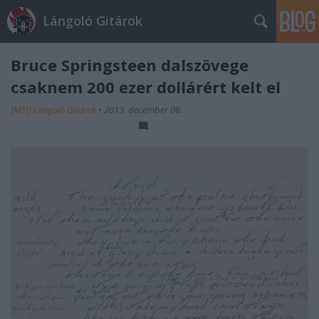
Lángoló Gitárok
Bruce Springsteen dalszövege
csaknem 200 ezer dollárért kelt el
[MTI] Lángoló Gitárok
•
2013. december 06.