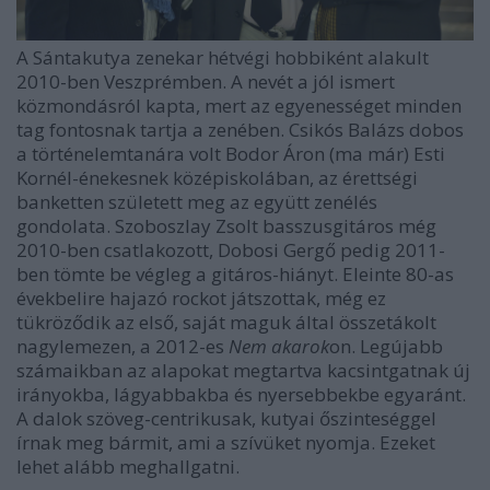
A Sántakutya zenekar hétvégi hobbiként alakult
2010-ben Veszprémben. A nevét a jól ismert
közmondásról kapta, mert az egyenességet minden
tag fontosnak tartja a zenében. Csikós Balázs dobos
a történelemtanára volt Bodor Áron (ma már) Esti
Kornél-énekesnek középiskolában, az érettségi
banketten született meg az együtt zenélés
gondolata. Szoboszlay Zsolt basszusgitáros még
2010-ben csatlakozott, Dobosi Gergő pedig 2011-
ben tömte be végleg a gitáros-hiányt. Eleinte 80-as
évekbelire hajazó rockot játszottak, még ez
tükröződik az első, saját maguk által összetákolt
nagylemezen, a 2012-es
Nem akarok
on. Legújabb
számaikban az alapokat megtartva kacsintgatnak új
irányokba, lágyabbakba és nyersebbekbe egyaránt.
A dalok szöveg-centrikusak, kutyai őszinteséggel
írnak meg bármit, ami a szívüket nyomja. Ezeket
lehet alább meghallgatni.