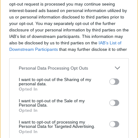
A Hintaló üzenete nem túl bonyolult. Olyan
opt-out request is processed you may continue seeing
lányokról szól, akik valamilyen csalódás
interest-based ads based on personal information utilized by
vagy lelki törés miatt csak a hintalóként
us or personal information disclosed to third parties prior to
your opt-out. You may separately opt-out of the further
meglovagolható fiúk társaságát keresik egy
disclosure of your personal information by third parties on the
"igazi ló" helyett. A dal a klasszikus
IAB’s list of downstream participants. This information may
sántakutyás vonalat képviselő tökös
also be disclosed by us to third parties on the
IAB’s List of
Downstream Participants
that may further disclose it to other
rakenrol.
third parties.
Please note that this website/app uses one or more Google
Personal Data Processing Opt Outs
services and may gather and store information including but
not limited to your visit or usage behaviour. You may click to
I want to opt-out of the Sharing of my
personal data.
grant or deny consent to Google and its third-party tags to
Opted In
use your data for below specified purposes in below Google
consent section.
I want to opt-out of the Sale of my
Personal Data.
Opted In
I want to opt-out of processing my
Personal Data for Targeted Advertising.
Opted In