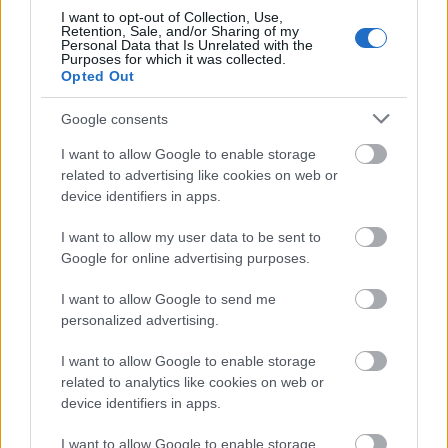
I want to opt-out of Collection, Use,
Retention, Sale, and/or Sharing of my
Personal Data that Is Unrelated with the
Purposes for which it was collected.
Opted Out
Google consents
I want to allow Google to enable storage
related to advertising like cookies on web or
device identifiers in apps.
A Parton a zenekar történetében
I want to allow my user data to be sent to
szokatlanul vidám és pozitív. A magukba
Google for online advertising purposes.
forduló, cinikussá váló, unalmat megszokó
középkorú - vagy lelkileg középkorú -
I want to allow Google to send me
personalized advertising.
emberek hada ihlette. Megpróbálja velük
felidéztetni a sérelmeik alá eldugott lelkes
I want to allow Google to enable storage
gyereket.
related to analytics like cookies on web or
device identifiers in apps.
I want to allow Google to enable storage