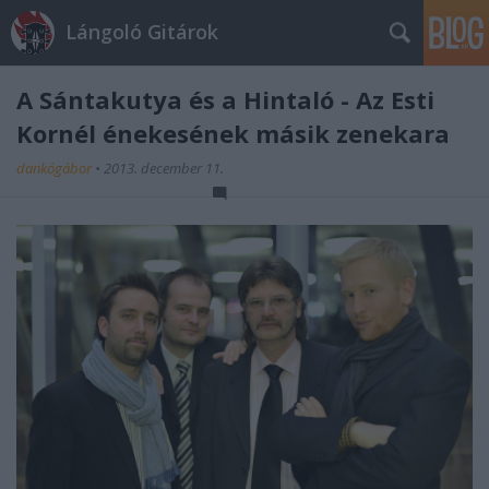
Lángoló Gitárok
A Sántakutya és a Hintaló - Az Esti
Kornél énekesének másik zenekara
dankógábor
•
2013. december 11.