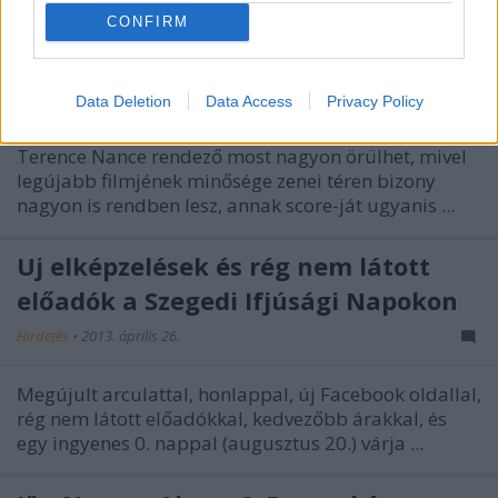
CONFIRM
Data Deletion
Data Access
Privacy Policy
Terence Nance rendező most nagyon örülhet, mivel
legújabb filmjének minősége zenei téren bizony
nagyon is rendben lesz, annak score-ját ugyanis
...
Új elképzelések és rég nem látott
előadók a Szegedi Ifjúsági Napokon
Hirdetés
•
2013. április 26.
Megújult arculattal, honlappal, új Facebook oldallal,
rég nem látott előadókkal, kedvezőbb árakkal, és
egy ingyenes 0. nappal (augusztus 20.) várja ...