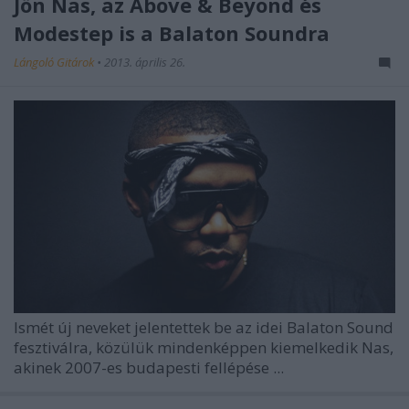
Jön Nas, az Above & Beyond és
Modestep is a Balaton Soundra
Lángoló Gitárok
•
2013. április 26.
Ismét új neveket jelentettek be az idei
Balaton Sound
fesztiválra, közülük mindenképpen kiemelkedik Nas,
akinek 2007-es budapesti fellépése ...