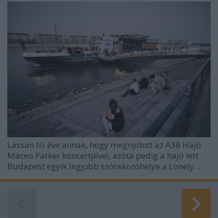
Lassan tíz éve annak, hogy megnyitott az
A38 Hajó
Maceo Parker koncertjével, azóta pedig a hajó lett
Budapest egyik legjobb szórakozóhelye a Lonely ...