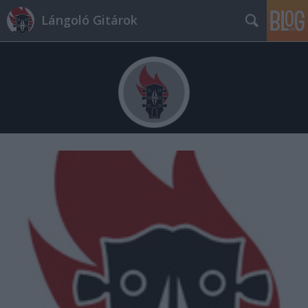
Lángoló Gitárok