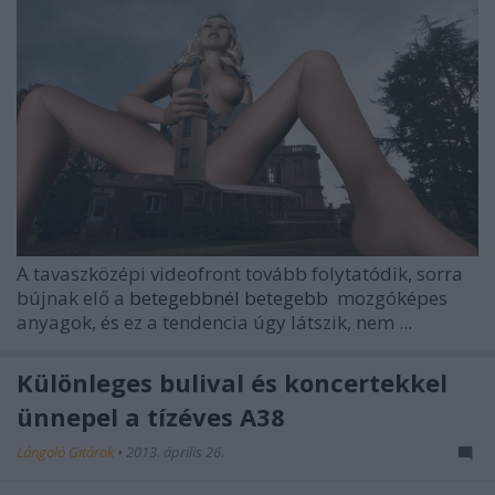
A tavaszközépi videofront tovább folytatódik, sorra
bújnak elő a
betegebbnél betegebb
mozgóképes
anyagok, és ez a tendencia úgy látszik, nem ...
Különleges bulival és koncertekkel
ünnepel a tízéves A38
Lángoló Gitárok
•
2013. április 26.