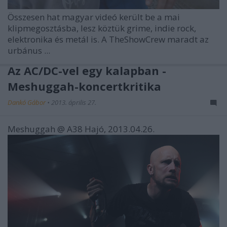
Összesen hat magyar videó került be a mai
klipmegosztásba, lesz köztük grime, indie rock,
elektronika és metál is. A TheShowCrew maradt az
urbánus ...
Az AC/DC-vel egy kalapban -
Meshuggah-koncertkritika
Dankó Gábor
•
2013. április 27.
Meshuggah @ A38 Hajó, 2013.04.26.