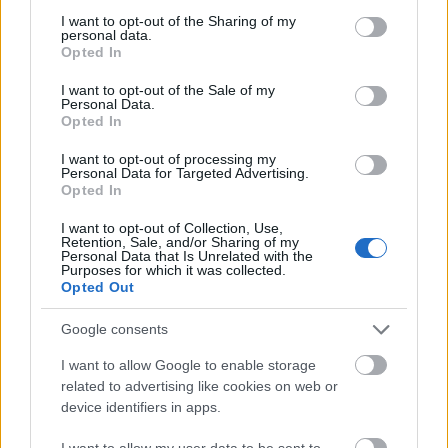
Lángoló Gitárok
•
2013. április 26.
not limited to your visit or usage behaviour. You may click to
I want to opt-out of the Sharing of my
personal data.
grant or deny consent to Google and its third-party tags to
Opted In
use your data for below specified purposes in below Google
consent section.
I want to opt-out of the Sale of my
Personal Data.
Opted In
I want to opt-out of processing my
Personal Data for Targeted Advertising.
Opted In
I want to opt-out of Collection, Use,
Retention, Sale, and/or Sharing of my
Personal Data that Is Unrelated with the
Purposes for which it was collected.
Opted Out
Az utóbbi időben amolyan underground messiássá
Google consents
vált norvég Kvelertak már két videót is kihozott
legutóbbi,
Meir
című nagylemezéhez, most pedig ...
I want to allow Google to enable storage
related to advertising like cookies on web or
device identifiers in apps.
I want to allow my user data to be sent to