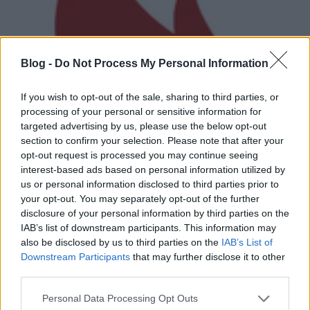
Blog -
Do Not Process My Personal Information
If you wish to opt-out of the sale, sharing to third parties, or
processing of your personal or sensitive information for
targeted advertising by us, please use the below opt-out
section to confirm your selection. Please note that after your
opt-out request is processed you may continue seeing
interest-based ads based on personal information utilized by
us or personal information disclosed to third parties prior to
your opt-out. You may separately opt-out of the further
disclosure of your personal information by third parties on the
IAB’s list of downstream participants. This information may
also be disclosed by us to third parties on the
IAB’s List of
Downstream Participants
that may further disclose it to other
third parties.
Intenzív turnézás látható a
Please note that this website/app uses one or more Google
Kvelertak új videójában
Personal Data Processing Opt Outs
services and may gather and store information including but