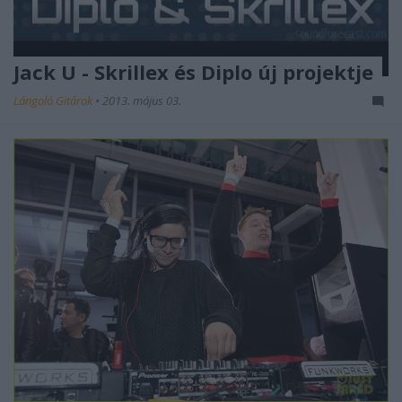
Jack U - Skrillex és Diplo új projektje
Lángoló Gitárok
•
2013. május 03.