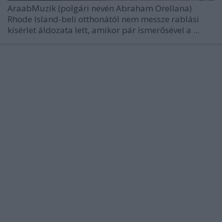
AraabMuzik
(polgári nevén Abraham Orellana)
Rhode Island-beli otthonától nem messze rablási
kísérlet áldozata lett, amikor pár ismerősével a ...