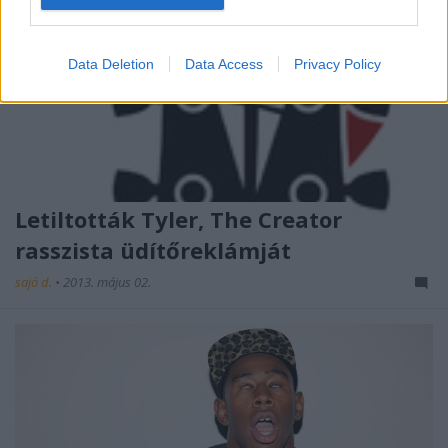
Data Deletion
Data Access
Privacy Policy
Letiltották Tyler, The Creator
rasszista üdítőreklámját
sajó d.
•
2013. május 02.