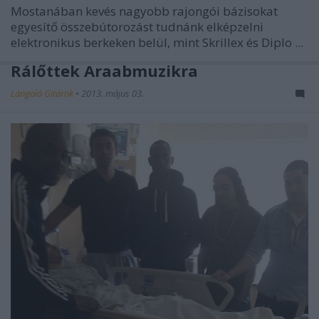
Mostanában kevés nagyobb rajongói bázisokat
egyesítő összebútorozást tudnánk elképzelni
elektronikus berkeken belül, mint
Skrillex
és
Diplo
...
Rálőttek Araabmuzikra
Lángoló Gitárok
•
2013. május 03.