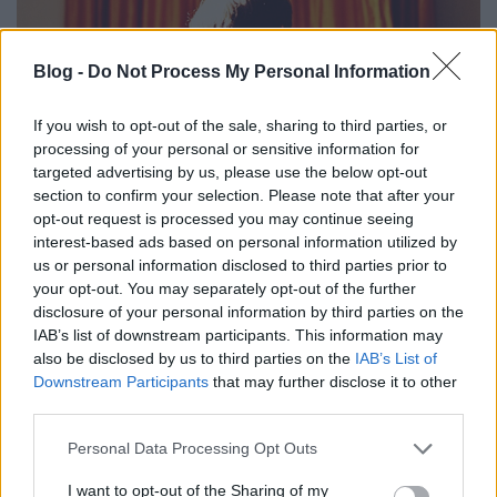
Blog -
Do Not Process My Personal Information
If you wish to opt-out of the sale, sharing to third parties, or
processing of your personal or sensitive information for
targeted advertising by us, please use the below opt-out
section to confirm your selection. Please note that after your
Sarah Neufeld
, az Arcade Fire vonóskontingensének
opt-out request is processed you may continue seeing
oszlopos tagja egy időre kiválik a zenekar
interest-based ads based on personal information utilized by
mindennapi körforgásából, mivel szorgosan készül
us or personal information disclosed to third parties prior to
...
your opt-out. You may separately opt-out of the further
disclosure of your personal information by third parties on the
IAB’s list of downstream participants. This information may
also be disclosed by us to third parties on the
IAB’s List of
Downstream Participants
that may further disclose it to other
third parties.
Please note that this website/app uses one or more Google
Personal Data Processing Opt Outs
services and may gather and store information including but
not limited to your visit or usage behaviour. You may click to
I want to opt-out of the Sharing of my