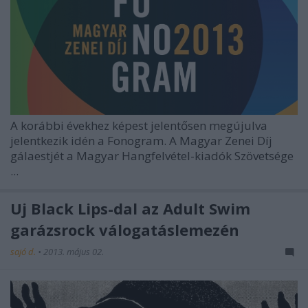
A korábbi évekhez képest jelentősen megújulva
jelentkezik idén a Fonogram. A Magyar Zenei Díj
gálaestjét a Magyar Hangfelvétel-kiadók Szövetsége
...
Új Black Lips-dal az Adult Swim
garázsrock válogatáslemezén
sajó d.
•
2013. május 02.