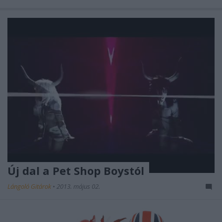
Új dal a Pet Shop Boystól
Lángoló Gitárok
•
2013. május 02.