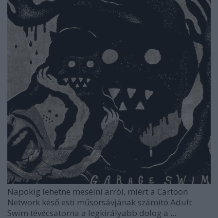
Napokig lehetne mesélni arról, miért a Cartoon
Network késő esti műsorsávjának számító
Adult
Swim
tévécsatorna a legkirályabb dolog a ...