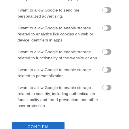
I want to allow Google to send me
personalized advertising.
I want to allow Google to enable storage
related to analytics like cookies on web or
Nehéz elhinni, hogy már több, mint tíz éve
Karányi
device identifiers in apps.
Dániel
bemutatkozó albumának, az
Oktogon
I want to allow Google to enable storage
megjelenésének, melyet a dj és producer mindössze
related to functionality of the website or app.
18 ...
I want to allow Google to enable storage
related to personalization.
I want to allow Google to enable storage
related to security, including authentication
functionality and fraud prevention, and other
user protection.
CONFIRM