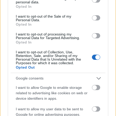
personal data.
grant or deny consent to Google and its third-party tags to
Opted In
use your data for below specified purposes in below Google
consent section.
I want to opt-out of the Sale of my
Personal Data.
Opted In
I want to opt-out of processing my
Personal Data for Targeted Advertising.
Opted In
I want to opt-out of Collection, Use,
Retention, Sale, and/or Sharing of my
Personal Data that Is Unrelated with the
Purposes for which it was collected.
Karányi azt mondja, hogy Hello
Opted Out
Lángoló Gitárok
•
2013. május 02.
Google consents
I want to allow Google to enable storage
related to advertising like cookies on web or
device identifiers in apps.
I want to allow my user data to be sent to
Google for online advertising purposes.