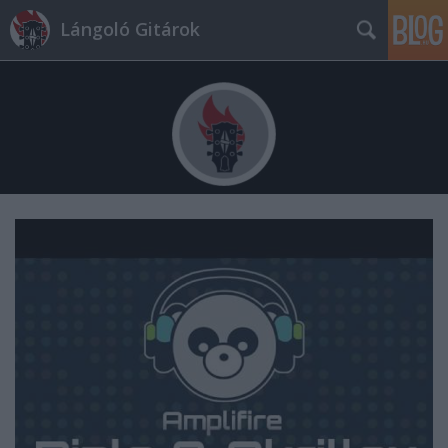
Lángoló Gitárok