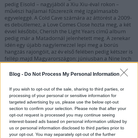
pedig Eisold – nagyjából a Xiu Xiu-éval rokon –
művészi hajlamai fűszerezik még izgalmasabb
egyveleggé. A Cold Cave számára az áttörést a 2009-
es debütlemez, a Love Comes Close hozta meg, a két
évvel későbbi, Cherish the Light Years című album
pedig már a Matadornál jelenhetett meg. A zenekar
idén egy újabb nagylemezzel lepi meg a borús
hangzás rajongóit, az év első felében pedig kétszer is
fellép majd Magyarországon: júniusban a Nine Inch
Nails előtt a Papp László Sportarénában, szerdán
pedig a belvárosi Gozsdu Manó Klubban.
Blog -
Do Not Process My Personal Information
Nyilvánvalóan utóbbi lesz az ő igazi bulija.
If you wish to opt-out of the sale, sharing to third parties, or
processing of your personal or sensitive information for
targeted advertising by us, please use the below opt-out
section to confirm your selection. Please note that after your
opt-out request is processed you may continue seeing
interest-based ads based on personal information utilized by
us or personal information disclosed to third parties prior to
your opt-out. You may separately opt-out of the further