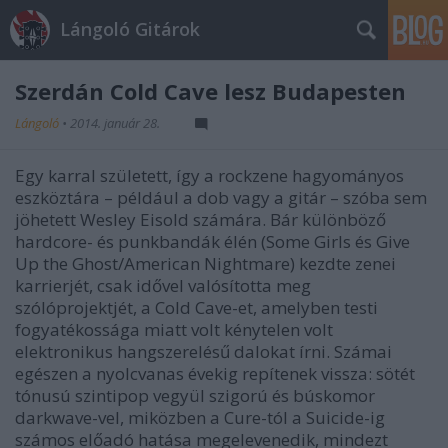
Lángoló Gitárok
Szerdán Cold Cave lesz Budapesten
Lángoló
•
2014. január 28.
Egy karral született, így a rockzene hagyományos
eszköztára – például a dob vagy a gitár – szóba sem
jöhetett Wesley Eisold számára. Bár különböző
hardcore- és punkbandák élén (Some Girls és Give
Up the Ghost/American Nightmare) kezdte zenei
karrierjét, csak idővel valósította meg
szólóprojektjét, a Cold Cave-et, amelyben testi
fogyatékossága miatt volt kénytelen volt
elektronikus hangszerelésű dalokat írni. Számai
egészen a nyolcvanas évekig repítenek vissza: sötét
tónusú szintipop vegyül szigorú és búskomor
darkwave-vel, miközben a Cure-tól a Suicide-ig
számos előadó hatása megelevenedik, mindezt