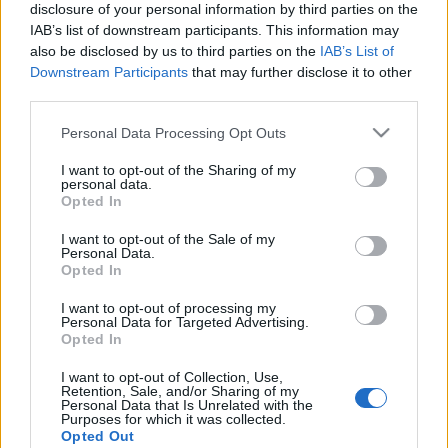
disclosure of your personal information by third parties on the
IAB’s list of downstream participants. This information may
also be disclosed by us to third parties on the
IAB’s List of
Downstream Participants
that may further disclose it to other
third parties.
Please note that this website/app uses one or more Google
Personal Data Processing Opt Outs
services and may gather and store information including but
not limited to your visit or usage behaviour. You may click to
I want to opt-out of the Sharing of my
personal data.
grant or deny consent to Google and its third-party tags to
Opted In
use your data for below specified purposes in below Google
consent section.
I want to opt-out of the Sale of my
Personal Data.
Opted In
I want to opt-out of processing my
Personal Data for Targeted Advertising.
Opted In
I want to opt-out of Collection, Use,
Retention, Sale, and/or Sharing of my
Personal Data that Is Unrelated with the
Purposes for which it was collected.
Opted Out