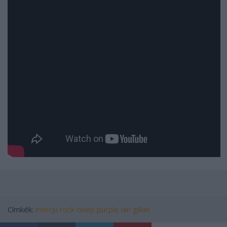
Címkék:
interjú
rock
deep purple
ian gillan