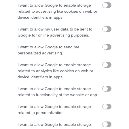
I want to allow Google to enable storage
related to advertising like cookies on web or
device identifiers in apps.
Fotó: Koplányi Kata
I want to allow my user data to be sent to
A zeneipar az utóbbi évtizedben nagyon
Google for online advertising purposes.
megváltozott, ahhoz képest meg főleg, mint
I want to allow Google to send me
ami a ti indulásotokkor volt. Hogyan érzed
personalized advertising.
magad ebben a világban?
I want to allow Google to enable storage
Érdekes dolog ez. Maga a zenekészítés, zeneszerzés
related to analytics like cookies on web or
egyáltalán nem változott meg. Az a mai napig
device identifiers in apps.
ugyanaz. Ugyanúgy le kell ülni gitározni, énekelni,
dobolni, és ugyanúgy meg kell írnia valakinek a
I want to allow Google to enable storage
számokat. Ezeket nem tudja gép összerakni. A
related to functionality of the website or app.
rögzítés is lényegében ugyanaz, bár tény, hogy ez is
nagyon leegyszerűsödött mára. Emiatt aztán sokkal
I want to allow Google to enable storage
több is a zenekar.
related to personalization.
Ami nagyon megváltozott, az az, hogy hogyan kerül
I want to allow Google to enable storage