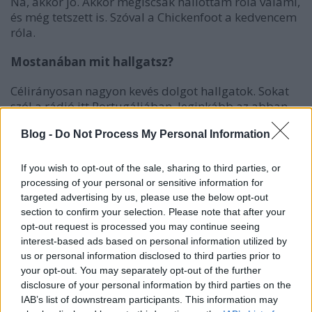
Na, akkor jó. Akkor mégiscsak hallottam róla valami,
és még tetszett is. Szóval a Chickenfoot a kedvencem
róla.
Mostanában mit hallgatsz?
Célirányosan nagyon kevés dolgot hallgatok. Sokat
szól a rádió itt Portugáliában, leginkább az abban
lévő zenéket hallom. Természetesen sok blues forog
Blog -
Do Not Process My Personal Information
nálam mind a mai napig, illetve amire most
rákattantam, az a flamenco. Rengeteg energia van
ebben a stílusban, teljesen el vagyok tőle ájulva.
If you wish to opt-out of the sale, sharing to third parties, or
processing of your personal or sensitive information for
Esetleg az új Black Sabbath-albumot hallottad
targeted advertising by us, please use the below opt-out
már?
section to confirm your selection. Please note that after your
opt-out request is processed you may continue seeing
Na, azt sem hallottam még, de az már legalább már
interest-based ads based on personal information utilized by
megvan. Most jött meg, csak én meg most jöttem le
us or personal information disclosed to third parties prior to
ide Portugáliába. De lassan itt lesz az ideje feltenni.
your opt-out. You may separately opt-out of the further
disclosure of your personal information by third parties on the
Nagyon kíváncsi vagyok rá. Tonyval
(Tony Iommi,
IAB’s list of downstream participants. This information may
Black Sabbath-gitáros – a szerk.)
amúgy pont most