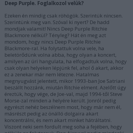
Deep Purple. Foglalkozol velük?
Ezeken én mindig csak röhögök. Szerintük nincsen.
Szerintünk meg van. Szóval ki nyert? De hadd
mondjak valamit! Nincs Deep Purple Ritchie
Blackmore nélkül? Tényleg? Hát én meg azt
mondom, hogy nincs Deep Purple Ritchie
Blackmore-ral. Ha folytattuk volna vele, ha
beletörődünk volna abba, hogy olyan a koncert,
amilyen az úri hangulata, ha elfogadtuk volna, hogy
csak olyan helyeken lépjünk fel, ahol ő akart, akkor
ez a zenekar már nem létezne. Hatalmas
megnyugvást jelentett, mikor 1993-ban Joe Satriani
beszállt hozzánk, miután Ritchie elment. Azelőtt úgy
éreztük, hogy vége, de Joe-val, majd 1994-től Steve
Morse-zal minden a helyére került. Jonról pedig
egyrészt nehéz beszélnem most, hogy már nem él,
másrészt pedig az önálló dolgaira akart
koncentrálni, és nem akart minket hátráltatni.
Viszont neki sem fordult meg soha a fejében, hogy