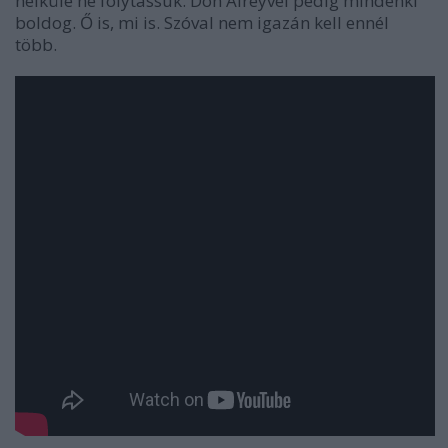
nélküle ne folytassuk. Don Aireyvel pedig mindenki
boldog. Ő is, mi is. Szóval nem igazán kell ennél
több.