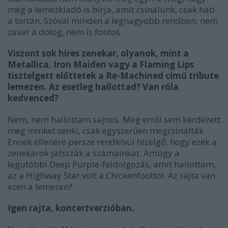
még a lemezkiadó is bírja, amit csinálunk, csak hab
a tortán. Szóval minden a legnagyobb rendben, nem
zavar a dolog, nem is fontos.
Viszont sok híres zenekar, olyanok, mint a
Metallica, Iron Maiden vagy a Flaming Lips
tisztelgett előttetek a Re-Machined című tribute
lemezen. Az esetleg hallottad? Van róla
kedvenced?
Nem, nem hallottam sajnos. Meg erről sem kérdezett
meg minket senki, csak egyszerűen megcsinálták.
Ennek ellenére persze rendkívül hízelgő, hogy ezek a
zenekarok játsszák a számainkat. Amúgy a
legutóbbi Deep Purple-feldolgozás, amit hallottam,
az a Highway Star volt a Chickenfoottól. Az rajta van
ezen a lemezen?
Igen rajta, koncertverzióban.