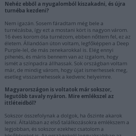
Nehéz ebből a nyugalomból kiszakadni, és újra
turnéba kezdeni?
Nem igazán. Sosem fáradtam még bele a
turnézásba, így ezt a mostani kört is nagyon várom.
16 éves korom óta turnézom, ebben nőttem fel, ez az
életem. Állandóan úton voltam, legfőképpen a Deep
Purple-lel, de más zenekarokkal is. Elég ennyi
pihenés, és máris bennem van az izgalom, hogy
ismét a színpadra állhassak. Sok országban voltam
már, de mindig várom, hogy újat ismerhessek meg,
esetleg visszamehessek a kedvenc helyeimre.
Magyarországon is voltatok már sokszor,
legutóbb tavaly nyáron. Mire emlékszel az
ittléteidből?
Sokszor összefolynak a dolgok, ha őszinte akarok
lenni. Általában az első találkozásokra emlékszem a
legjobban, és sokszor ezekhez csatolom a
későbbieket is. Az országokról leggyakrabban az