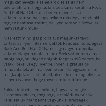
magukat nevezik a zenekarok, és senki nem
telefonált rám, hogy te, Ian, be akarsz kerülni a Rock
And Roll Hall Of Fame-be? Erre persze azt
válaszoltam volna, hogy nekem mindegy, mindenki
tegyen belátása szerint, de ilyen sem volt. Szóval ez
nem rajtunk múlik.
Másrészt mindig is próbáltuk magunkat távol
tartani az ilyen intézményektől. Ráadásul ez az egész
Rock And Roll Hall Of Fame egy nagyon amerikai
valami. Nagyon mainstream. Ezek számomra a mai
napig nagyon idegen dolgok. Megtisztelő persze, ha
valaki bekerül egy ilyenbe, innen is gratulálok
mindenkinek, aki már benne van. Ha egyszer mi is
megkapjuk, mi sem utasítjuk el, de nem foglalkoztat
és nem is zavar, hogy most sem kerültünk be.
Sokkal többet jelent nekem, hogy a rajongók
szeretnek minket, meg hogy a családunk büszke
ránk. Náluk már benne vagyunk a hírességek
csarnokába, nem hiányzik még egy. Az meg, hogy