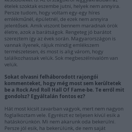
ételek szoktak eszembe jutni, helyek nem annyira.
Persze tudom, hogy voltam egy-egy híres
emlékműnél, épületnél, de ezek nem annyira
jelentősek. Amik viszont bennem maradnak örök
életre, azok a barátságok. Rengeteg jó barátot
szereztem így az évek során. Magyarországon is
vannak ilyenek, rájuk mindig emlékszem
természetesen, és most is alig várom, hogy
találkozhassak velük. Sok megbeszélnivalóm van
velük.
Sokat olvasni felháborodott rajongói
kommenteket, hogy még most sem kerültetek
be a Rock And Roll Hall Of Fame-be. Te erről mit
gondolsz? Egyáltalán fontos ez?
Hát most kicsit zavarban vagyok, mert nem nagyon
foglalkoztam vele. Egyrészt ez teljesen kívül esik a
hatáskörünkön. Mi nem akarunk oda bekerülni.
Persze jól esik, ha bekerülünk, de nem saját