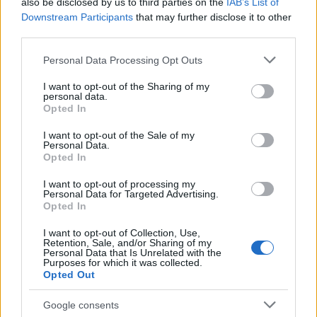
also be disclosed by us to third parties on the
IAB’s List of
beszéltem, de a zene nem került szóba.
Downstream Participants
that may further disclose it to other
third parties.
Hogyan emlékszel vissza a Black Sabbath-ban
töltött időkre?
(Gillan énekelte fel az 1983-as Born
Please note that this website/app uses one or more Google
Personal Data Processing Opt Outs
Again című Black Sabbath-lemezt. - a szerk.)
services and may gather and store information including but
not limited to your visit or usage behaviour. You may click to
I want to opt-out of the Sharing of my
Sokat gondolok azokra az időkre. Csak egy lemez, és
personal data.
grant or deny consent to Google and its third-party tags to
Opted In
egy turné volt, de soha nem felejtem el. Egyszerűen
use your data for below specified purposes in below Google
csodálatos volt az az időszak, és örök barátok
consent section.
I want to opt-out of the Sale of my
lettünk Tonyval.
Personal Data.
Opted In
I want to opt-out of processing my
Personal Data for Targeted Advertising.
Opted In
I want to opt-out of Collection, Use,
Retention, Sale, and/or Sharing of my
Personal Data that Is Unrelated with the
Purposes for which it was collected.
Opted Out
Google consents