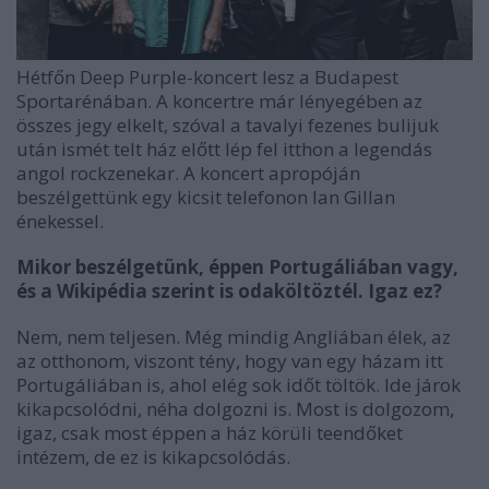
Hétfőn Deep Purple-koncert lesz a Budapest
Sportarénában. A koncertre már lényegében az
összes jegy elkelt, szóval a tavalyi fezenes bulijuk
után ismét telt ház előtt lép fel itthon a legendás
angol rockzenekar. A koncert apropóján
beszélgettünk egy kicsit telefonon Ian Gillan
énekessel.
Mikor beszélgetünk, éppen Portugáliában vagy,
és a Wikipédia szerint is odaköltöztél. Igaz ez?
Nem, nem teljesen. Még mindig Angliában élek, az
az otthonom, viszont tény, hogy van egy házam itt
Portugáliában is, ahol elég sok időt töltök. Ide járok
kikapcsolódni, néha dolgozni is. Most is dolgozom,
igaz, csak most éppen a ház körüli teendőket
intézem, de ez is kikapcsolódás.