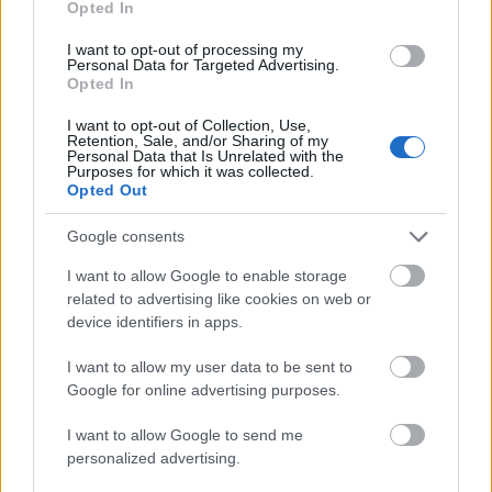
ne nyomják meg a play-t. Ha tényleg nem szar, amit
Opted In
csinálunk, a kommentelők, a
saját troll
jaink fognak
megvédeni minket. Van ennél szívmelengetőbb?
I want to opt-out of processing my
Personal Data for Targeted Advertising.
Opted In
Én tisztelettel megkérdezem, hogy ha senki nem
mondhatja el a véleményét, akkor hogyan derül ki,
I want to opt-out of Collection, Use,
hogy jó-e valamelyest, amit csinálok vagy nem? De
Retention, Sale, and/or Sharing of my
Personal Data that Is Unrelated with the
lássuk a másik Nagy Ellenséget.
Purposes for which it was collected.
Opted Out
A Kritika
Google consents
Minden kedves zenésztársamat kérdezem, hogy
szerintük melyik esetben kattintanak többen a
I want to allow Google to enable storage
related to advertising like cookies on web or
beágyazott lejátszó
jobbra mutató háromszög
device identifiers in apps.
alakú
(►) gombjára?
I want to allow my user data to be sent to
a) "A hangszeres tudás több mint megfelelő.
Google for online advertising purposes.
Egy-két gyengébb dalt leszámítva egységes a
színvonal."
I want to allow Google to send me
b) "Ennél nagyobb fost és idegesítőbb énekest
personalized advertising.
még életemben nem hallottam!"