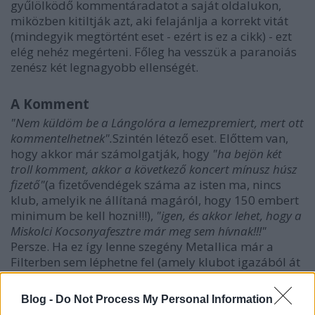
gyűlölködő kommentáradatot a saját oldalukon,
miközben kitiltják azt, aki felajánlja a korrekt vitát
(mindegyik megtörtént eset - ezért is ez a cikk) - ezt
elég nehéz megérteni. Főleg ha vesszük a paranoiás
zenész két legnagyobb ellenségét.
A Komment
"Nem küldöm be a Lángolóra a lemezpremiert, mert ott
kommentelhetnek".
Szintén létező eset. Előttem van,
hogy akkor már számolgatják, hogy
"ha bejön két
troll komment, akkor a következő koncert mínusz húsz
fizető"
(a fizetővendégek száma az isten ma, nincs
klub, amelyik ne állítaná magáról, hogy 150 embert
minimum be kell hozni!!!),
"igen, és akkor lehet, hogy a
Miskolci Kocsonyafesztre már meg sem hívnak!!!"
Persze. Ha ez így lenne szegény Metallica már a
Filterben sem léphetne fel (amely klubot igazából át
is lehetne nevezni
Végstádium
ra).
Blog -
Do Not Process My Personal Information
Variáció 1:
"Tiltsuk le a kommentelést/fórumot!"
-