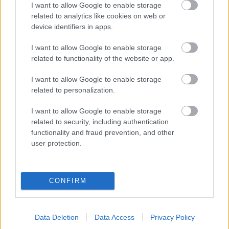
I want to allow Google to enable storage
Az a) esetet én
langyos karriergyilkosság
nak hívom.
related to analytics like cookies on web or
A b) esethez meg tegyük hozzá, hogy Fluor Tomi
device identifiers in apps.
Mizu című dala is valami hasonló kommenttel
érkezett meg hozzám. Azóta ő mindenhol ott van a
I want to allow Google to enable storage
plakátokon. Milyen igaza van Lovasinak, hogy a
related to functionality of the website or app.
popzenének irritálónak kell lennie.
I want to allow Google to enable storage
Abban is megegyezhetünk, hogy sajnos elég sok
related to personalization.
olyan zenekritikus van, aki egyrészt totálisan
I want to allow Google to enable storage
fogalmatlan (aki csodálkozva hallja másoktól, hogy
related to security, including authentication
hamis énekes), másrészt éppen bal lábbal kelt fel és
functionality and fraud prevention, and other
csak
nagyobb nyilvánosságot kapó troll
nak lehetne
user protection.
hívni. A jó kritikus friss fül és perspektívát nyújt, a
rossz pedig olyan mintha a 7-es buszon valakire
ráböknél, hogy "te írsz a lemezemről". Lutri ez a
javából, statisztikailag pedig értelmezhetetlen 1
CONFIRM
azaz egy ember véleménye (még ha a legnépszerűbb
portálok egyikének szerkesztője is). Ha meg van
elég... Aki már olvasott egy lemezéről 4-5 kritikát, az
Data Deletion
Data Access
Privacy Policy
tudja, hogy egyiknek túl kemény, a másiknak túl