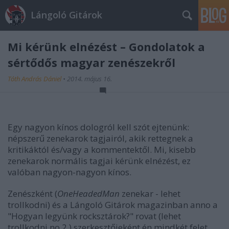
Lángoló Gitárok
Mi kérünk elnézést – Gondolatok a
sértődős magyar zenészekről
Tóth András Dániel
•
2014. május 16.
Egy nagyon kínos dologról kell szót ejtenünk:
népszerű zenekarok tagjairól, akik rettegnek a
kritikáktól és/vagy a kommentektől. Mi, kisebb
zenekarok normális tagjai kérünk elnézést, ez
valóban nagyon-nagyon kínos.
Zenészként (
OneHeadedMan
zenekar - lehet
trollkodni) és a Lángoló Gitárok magazinban anno a
"Hogyan legyünk rocksztárok?" rovat (lehet
trollkodni no.2.) szerkesztőjeként én mindkét felet