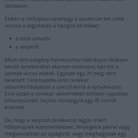
láthatom.
Ebben a műfajban valahogy a spektrum két széle
vonzza a legjobban a hangos idiótákat:
a totál amatőr
a vérprofi
Most nem szegény halmozottan hátrányos teljesen
kezdő zenekarokat akarom ostorozni, bár ott is
vannak vicces esetek. Egyszer egy itt meg nem
nevezett Tankcsapda-klón zenekar
albumkritikájában a szerző leírta a nyilvánvalót.
Erre aztán a zenekar védelmében többen ragadtak
billentyűzetet. Sajnos mindegyik egy IP-címről
érkezett.
De, hogy a vérprofi zenekarok tagjai miért
hőbörögnek kommentekben, fenyegetik perrel vagy
megveretéssel az újságírót, vagy meghagynak egy