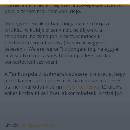
nyálas, a harmadik meg csak a szövegekbe olvasott
bele, a zenére már nem volt ideje.
Megegyezhetünk abban, hogy aki nem bírja a
kritikát, ne küldje el senkinek, ne álljon ki a
színpadra, ne csináljon lemezt. Mindegyik
perifériára szorult zenész (és nem is vagyunk
kevesen - "We are legion") ujjongani fog, ha eggyel
kevesebb mimóza vagy blahalujza lesz, amikor
koncertet kell szervezni.
A
Tankcsapda új számának az esete is mutatja, hogy
a kritika nem árt a zenésznek, hanem használ. Évek
óta nem hallottunk semmi
ilyen keményet
tőlük. Ha
ehhez kritizálni kell őket, akkor mindenki kritizáljon.
Címkék:
zenész
sértődés