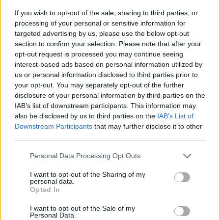
garancia, hogy ahol nem lehet kommentelni, az vagy
If you wish to opt-out of the sale, sharing to third parties, or
bullshit vagy penetránsan rossz. Okos popzenész a
processing of your personal or sensitive information for
kommenteket statisztikába rendezi, segítségével
targeted advertising by us, please use the below opt-out
belelát a célközönség agyába, míg a buta popzenész
section to confirm your selection. Please note that after your
retteg tőle. A Gangnam Style a szarvihar ellenére lett
opt-out request is processed you may continue seeing
örökzöld. Jé. Még egy: emlékszünk arra, amikor
interest-based ads based on personal information utilized by
a
Kétfarkú Kutyát
kitiltották az
Egymillióan a
us or personal information disclosed to third parties prior to
sajtószabadságért csoport
ból? A szabadságot istenítő
your opt-out. You may separately opt-out of the further
műfajokban (rock, metal, punk) ez különösen kínos.
disclosure of your personal information by third parties on the
Van egy szó arra, amikor valakiről csak jót szabad
IAB’s list of downstream participants. This information may
írni: diktatúra.
also be disclosed by us to third parties on the
IAB’s List of
Downstream Participants
that may further disclose it to other
Variáció 2:
A
zenekar egy vagy több tagja kínos
third parties.
hőbörgést rendez a kommentek közt. Mentség, hogy
Please note that this website/app uses one or more Google
zenész és produktuma olyan viszonyban áll mint
Personal Data Processing Opt Outs
services and may gather and store information including but
Bilbó és a gyűrű
. De gondolkodjunk egy kicsit:
not limited to your visit or usage behaviour. You may click to
I want to opt-out of the Sharing of my
miután jól megmondtuk a tutit és kiengedtük a gőzt,
personal data.
grant or deny consent to Google and its third-party tags to
azok, akik még sosem hallottak rólunk, elolvassák
Opted In
use your data for below specified purposes in below Google
vérbeborult kommentünket és ritka nagy tirpáknak
consent section.
vagy türhőnek fognak tartani. Még egy indok, hogy
I want to opt-out of the Sale of my
Personal Data.