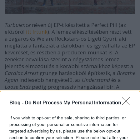
Turbulence
néven új EP-t készített a Perfect Pill (az
előzőről
itt írtunk
). A lemez elkészítésében részt vett
a zagaros és We are Rockstars-os Ligeti Gyuri, aki
meglátta a fantáziát a dalokban, és így vállalta az EP
keverését, és részben a produceri munkát is. A
zenekar bevallása szerint a négyszámos lemez
jelentős elmozdulás a korábbi számaikhoz képest: a
Cardiac Arrest
grunge hatásokból építkezik, a
Breathe
Again
indiesebb hangvételű, az
Understand
és a
Loose Ends
pedig progresszív hangzással bír. A
srácok
lemezbemutató koncertet
is adnak június 12-
én a ROHAM-ban, ahol vendégük a Tea Road lesz.
Blog -
Do Not Process My Personal Information
Alább mind a négy szám meghallgatható, és egy új
klipet is láthattok.
If you wish to opt-out of the sale, sharing to third parties, or
processing of your personal or sensitive information for
targeted advertising by us, please use the below opt-out
section to confirm your selection. Please note that after your