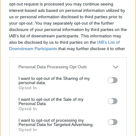
opt-out request is processed you may continue seeing
interest-based ads based on personal information utilized by
us or personal information disclosed to third parties prior to
your opt-out. You may separately opt-out of the further
disclosure of your personal information by third parties on the
IAB’s list of downstream participants. This information may
also be disclosed by us to third parties on the
IAB’s List of
Downstream Participants
that may further disclose it to other
third parties.
Please note that this website/app uses one or more Google
Personal Data Processing Opt Outs
services and may gather and store information including but
Az új klipet a
Loose Endshez
készítette a zenekar
not limited to your visit or usage behaviour. You may click to
I want to opt-out of the Sharing of my
personal data.
Harangozó Vince operatőr segítségével, melyről a
grant or deny consent to Google and its third-party tags to
Opted In
következőket mondják: „Több hétig tartó gyűjtögetés
use your data for below specified purposes in below Google
után született meg az esti Budapest hangulatos - és
consent section.
I want to opt-out of the Sale of my
Personal Data.
néhol eldugott zugait - bejáró klip az EP harmadik
Opted In
számára, ez illeszkedett ugyanis a legjobban a kész
felvételekhez és a dal tematikájához is. A klipben
I want to opt-out of processing my
látható óriási, fánkszerű bokeh egy régi orosz
Personal Data for Targeted Advertising.
Opted In
tükörobjektívvel készült, ami teljesen megváltoztatta