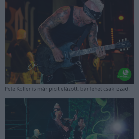
Pete Koller is már picit elázott, bár lehet csak izzad.