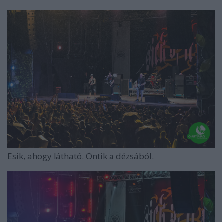
Esik, ahogy látható. Öntik a dézsából.