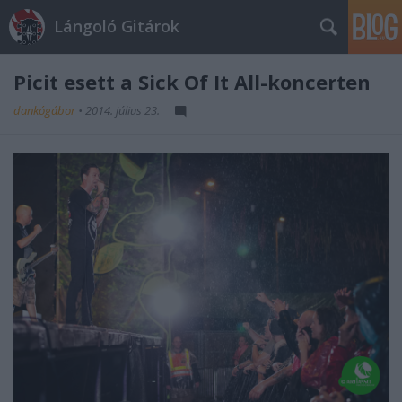
Lángoló Gitárok
Picit esett a Sick Of It All-koncerten
dankógábor
•
2014. július 23.