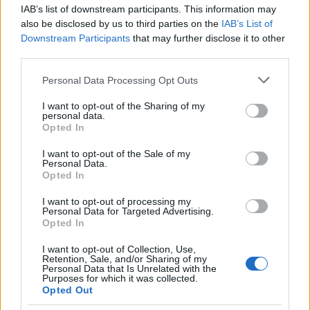
IAB’s list of downstream participants. This information may
also be disclosed by us to third parties on the
IAB’s List of
Downstream Participants
that may further disclose it to other
third parties.
Please note that this website/app uses one or more Google
Personal Data Processing Opt Outs
services and may gather and store information including but
not limited to your visit or usage behaviour. You may click to
I want to opt-out of the Sharing of my
personal data.
grant or deny consent to Google and its third-party tags to
Opted In
use your data for below specified purposes in below Google
consent section.
I want to opt-out of the Sale of my
Personal Data.
Opted In
I want to opt-out of processing my
Personal Data for Targeted Advertising.
Opted In
Meg dicsérte a közönséget a kitartásért.
I want to opt-out of Collection, Use,
Retention, Sale, and/or Sharing of my
Personal Data that Is Unrelated with the
Purposes for which it was collected.
Opted Out