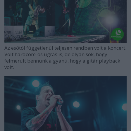
Az esőtől függetlenül teljesen rendben volt a koncert.
Volt hardcore-os ugrás is, de olyan sok, hogy
felmerült bennünk a gyanú, hogy a gitár playback
volt.