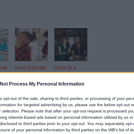
 sok
Dave Grohl dalt
A jazz és a
 a
írt egy tízéves
klasszikus zene
dobos kislányról
találkozása,
némi füttyel -
Not Process My Personal Information
Ilyen a HAB
című film zenéje
to opt-out of the sale, sharing to third parties, or processing of your per
EZT 
formation for targeted advertising by us, please use the below opt-out s
r selection. Please note that after your opt-out request is processed y
eing interest-based ads based on personal information utilized by us or
disclosed to third parties prior to your opt-out. You may separately opt-
losure of your personal information by third parties on the IAB’s list of