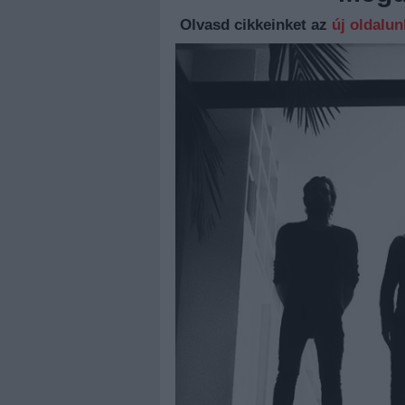
Olvasd cikkeinket az
új oldalu