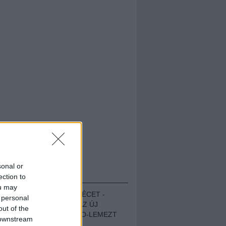
sonal or
HALLGASD!
ection to
ou may
MEGUGROTTÁK A LÉCET -
 personal
MEGHALLGATTUK AZ ÚJ
out of the
PROTEST THE HERO-LEMEZT
 downstream