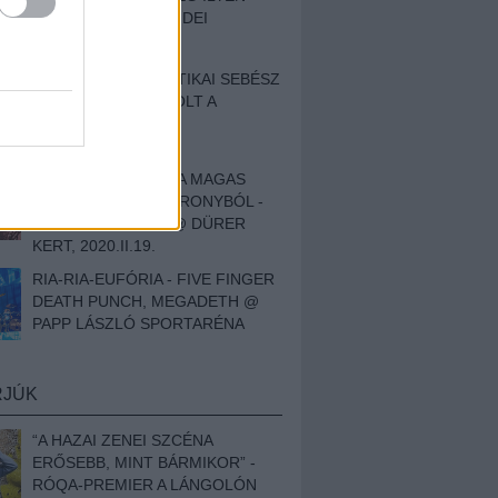
BESZÁMOLÓNK AZ IDEI
SZIGETRŐL
EGY HALLÁSPLASZTIKAI SEBÉSZ
NAPLÓJA - ILYEN VOLT A
SWANSRÓL SZÓLÓ
DOKUMENTUMFILM
MÉLY FÉRFIBÁNAT A MAGAS
ELEFÁNTCSONTTORONYBÓL -
LEPROUS, KLONE @ DÜRER
KERT, 2020.II.19.
RIA-RIA-EUFÓRIA - FIVE FINGER
DEATH PUNCH, MEGADETH @
PAPP LÁSZLÓ SPORTARÉNA
RJÚK
“A HAZAI ZENEI SZCÉNA
ERŐSEBB, MINT BÁRMIKOR” -
RÓQA-PREMIER A LÁNGOLÓN