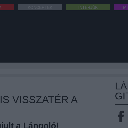
K
KONCERTEK
INTERJÚK
M
L
GI
IS VISSZATÉR A
ult a Lángoló!