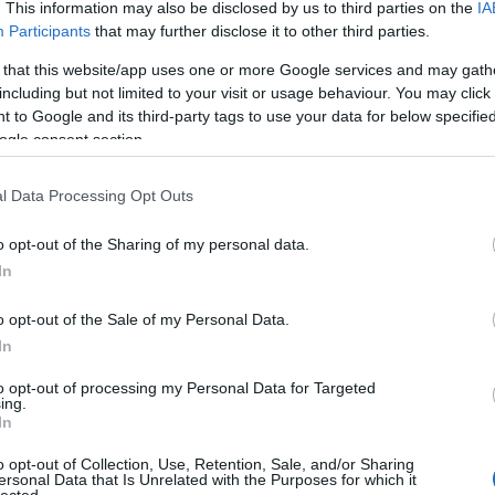
. This information may also be disclosed by us to third parties on the
IA
Participants
that may further disclose it to other third parties.
 that this website/app uses one or more Google services and may gath
including but not limited to your visit or usage behaviour. You may click 
 to Google and its third-party tags to use your data for below specifi
ogle consent section.
alomnak minősülnek, értük a
szolgáltatás technikai
üzemeltetője semmilyen felelősséget nem vállal, azokat nem
asználási feltételekben
és az
adatvédelmi tájékoztatóban
.
l Data Processing Opt Outs
o opt-out of the Sharing of my personal data.
In
o opt-out of the Sale of my Personal Data.
In
to opt-out of processing my Personal Data for Targeted
ing.
In
o opt-out of Collection, Use, Retention, Sale, and/or Sharing
ersonal Data that Is Unrelated with the Purposes for which it
HIRD
lected.