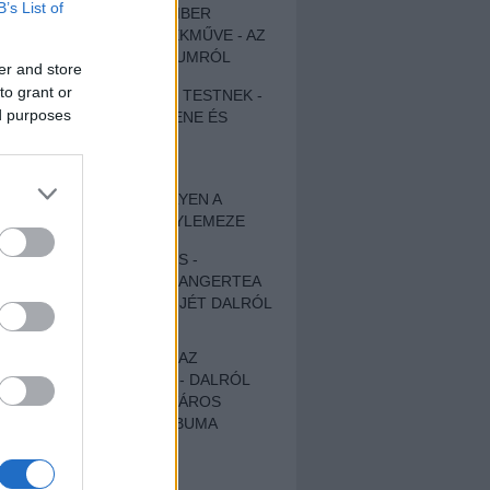
B’s List of
EGY DÜHÖS VÉNEMBER
UNIVERZÁLIS REMEKMŰVE - AZ
ÚJ BOB DYLAN-ALBUMRÓL
er and store
to grant or
ZENE LÉLEKNEK ÉS TESTNEK -
ed purposes
AUTENTIKUS NÉPZENE ÉS
KÖLTÉSZET
ÚJJÁSZÜLETETT
SZOMORKODÁS - ILYEN A
KATATONIA ÚJ NAGYLEMEZE
CROCODILE NERVES -
HALLGASD MEG AZ ANGERTEA
MA MEGJELENT EP-JÉT DALRÓL
DALRA!
A FELELŐSSÉGTŐL AZ
ELLOPOTT FÖLDIG - DALRÓL
DALRA A KÉPZELT VÁROS
SAMIZDAT CÍMŰ ALBUMA
ETÉS