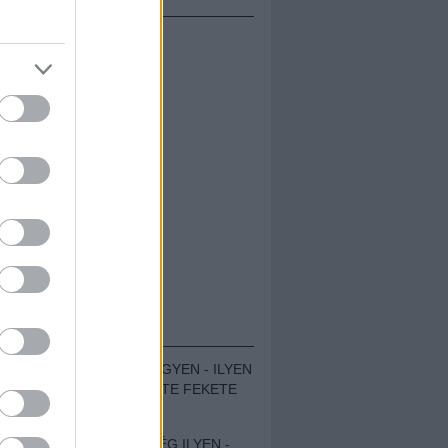
ÁMOLÓK
ZENÉS TÁBOR A HEGYEN - ILYEN
VOLT A VÍRUS SZÜLTE FEKETE
ZAJ FESZTIVÁL
SOHA NEM VOLT MÉG ILYEN -