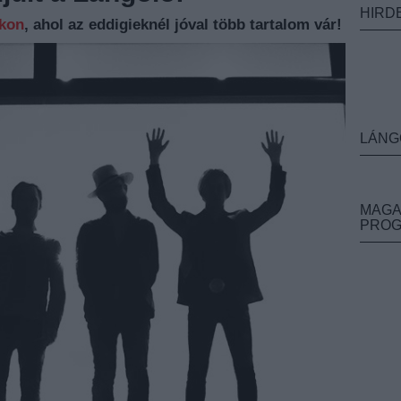
HIRD
nkon
, ahol az eddigieknél jóval több tartalom vár!
LÁNG
MAGA
PRO