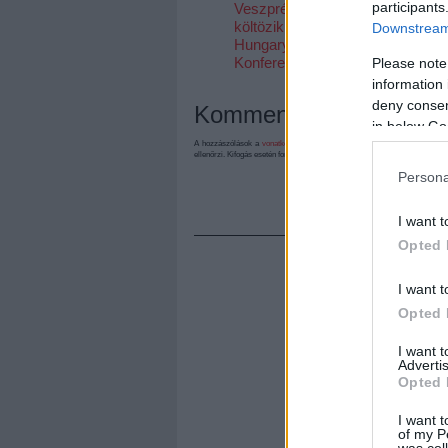
participants
Veszprémbe
költözik a Music
Downstream 
Hungary
Konferencia
Please note
information 
deny consent
Kommentek:
in below Go
A hozzászólások a
vonatkozó jogszabályok
értelmében felhasználói tart
ellenőrzi. Kifogás esetén forduljon a blog szerkesztőjéhez. Részletek a
Felh
Persona
I want t
Opted 
I want t
Opted 
I want 
Advertis
Opted 
I want t
of my P
was col