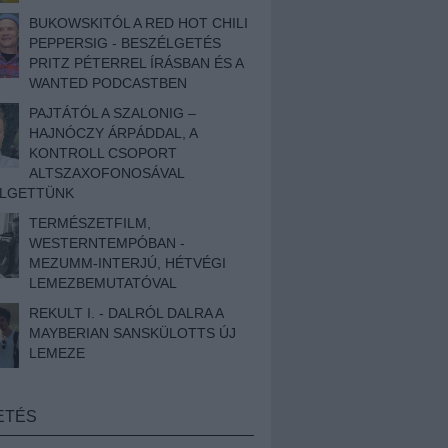
BUKOWSKITÓL A RED HOT CHILI
PEPPERSIG - BESZÉLGETÉS
PRITZ PÉTERREL ÍRÁSBAN ÉS A
WANTED PODCASTBEN
PAJTÁTÓL A SZALONIG –
HAJNÓCZY ÁRPÁDDAL, A
KONTROLL CSOPORT
ALTSZAXOFONOSÁVAL
ÉLGETTÜNK
TERMÉSZETFILM,
WESTERNTEMPÓBAN -
MEZUMM-INTERJÚ, HÉTVÉGI
LEMEZBEMUTATÓVAL
REKULT I. - DALRÓL DALRA A
MAYBERIAN SANSKÜLOTTS ÚJ
LEMEZE
ETÉS