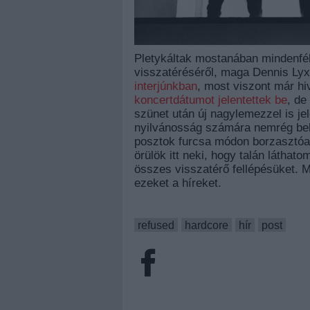
Pletykáltak mostanában mindenfé
visszatéréséről, maga Dennis Ly
interjúnkban
, most viszont már h
koncertdátumot jelentettek be
, de
szünet után új nagylemezzel is je
nyilvánosság számára nemrég be
posztok furcsa módon borzasztóa
örülök itt neki, hogy talán látha
összes visszatérő fellépésüket. 
ezeket a híreket.
refused
hardcore
hír
post