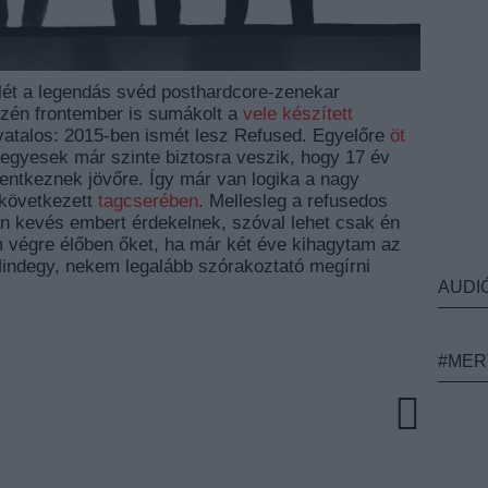
lét a legendás svéd posthardcore-zenekar
xzén frontember is sumákolt a
vele készített
ivatalos: 2015-ben ismét lesz Refused. Egyelőre
öt
 egyesek már szinte biztosra veszik, hogy 17 év
lentkeznek jövőre. Így már van logika a nagy
következett
tagcserében
. Mellesleg a refusedos
n kevés embert érdekelnek, szóval lehet csak én
tom végre élőben őket, ha már két éve kihagytam az
Mindegy, nekem legalább szórakoztató megírni
AUDI
#MER