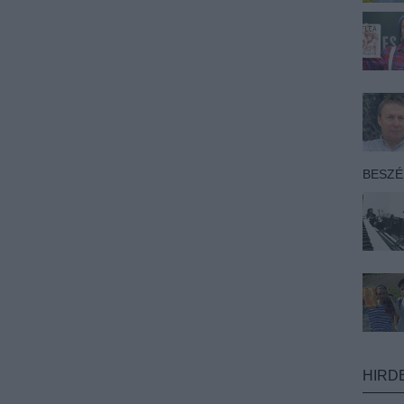
BESZ
HIRD