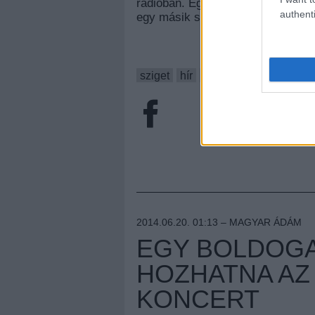
rádióban. Egy rajongónak viszont 
authenti
egy másik szám az albumról:
sziget
hír
nofx
korn
2014.06.20. 01:13 –
MAGYAR ÁDÁM
EGY BOLDOGA
HOZHATNA AZ 
KONCERT