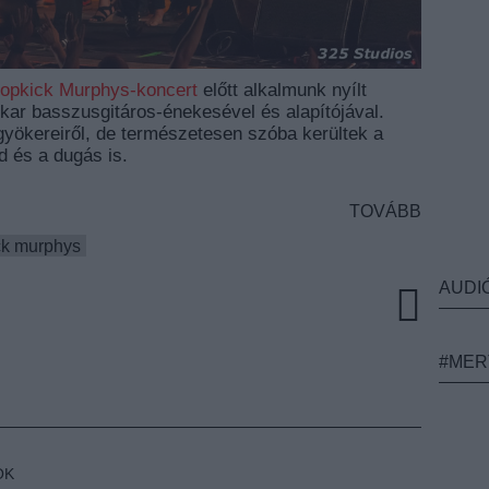
opkick Murphys-koncert
előtt alkalmunk nyílt
kar basszusgitáros-énekesével és alapítójával.
gyökereiről, de természetesen szóba kerültek a
d és a dugás is.
TOVÁBB
ck murphys
AUDI
#MER
OK