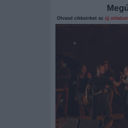
Megúj
Olvasd cikkeinket az
új oldalu