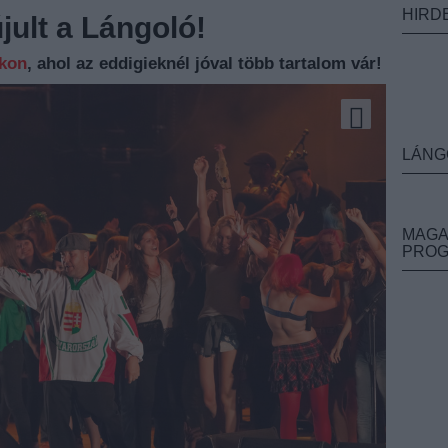
HIRD
ult a Lángoló!
nkon
, ahol az eddigieknél jóval több tartalom vár!
LÁNG
MAGA
PRO