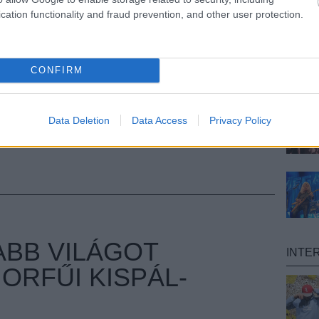
sikerült felvennie az adást,
itt meghallgatható
. Íme
cation functionality and fraud prevention, and other user protection.
TOVÁBB
CONFIRM
Data Deletion
Data Access
Privacy Policy
BB VILÁGOT
INTE
ORFŰI KISPÁL-