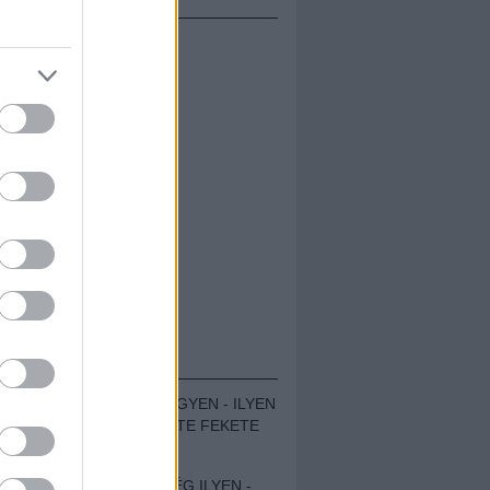
ÁMOLÓK
ZENÉS TÁBOR A HEGYEN - ILYEN
VOLT A VÍRUS SZÜLTE FEKETE
ZAJ FESZTIVÁL
SOHA NEM VOLT MÉG ILYEN -