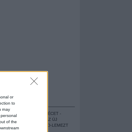
sonal or
HALLGASD!
ection to
ou may
MEGUGROTTÁK A LÉCET -
 personal
MEGHALLGATTUK AZ ÚJ
out of the
PROTEST THE HERO-LEMEZT
 downstream