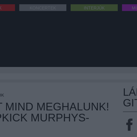
K
KONCERTEK
INTERJÚK
M
L
OK
GI
T MIND MEGHALUNK!
PKICK MURPHYS-