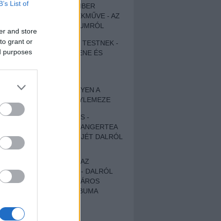
B’s List of
EGY DÜHÖS VÉNEMBER
UNIVERZÁLIS REMEKMŰVE - AZ
ÚJ BOB DYLAN-ALBUMRÓL
er and store
to grant or
ZENE LÉLEKNEK ÉS TESTNEK -
ed purposes
AUTENTIKUS NÉPZENE ÉS
KÖLTÉSZET
ÚJJÁSZÜLETETT
SZOMORKODÁS - ILYEN A
KATATONIA ÚJ NAGYLEMEZE
CROCODILE NERVES -
HALLGASD MEG AZ ANGERTEA
MA MEGJELENT EP-JÉT DALRÓL
DALRA!
A FELELŐSSÉGTŐL AZ
ELLOPOTT FÖLDIG - DALRÓL
DALRA A KÉPZELT VÁROS
SAMIZDAT CÍMŰ ALBUMA
ETÉS