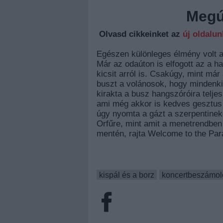
Megúj
Olvasd cikkeinket az
új oldalu
Egészen különleges élmény volt a 
Már az odaúton is elfogott az a ha
kicsit arról is. Csakúgy, mint már
buszt a volánosok, hogy mindenki 
kirakta a busz hangszóróira teljes
ami még akkor is kedves gesztus v
úgy nyomta a gázt a szerpentine
Orfűre, mint amit a menetrendben í
mentén, rajta Welcome to the Parad
kispál és a borz
koncertbeszámol