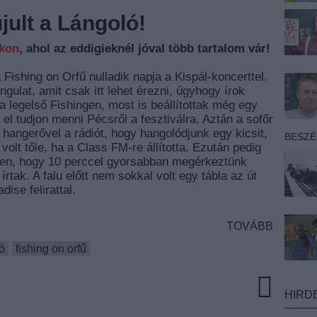
ult a Lángoló!
nkon
, ahol az eddigieknél jóval több tartalom vár!
Fishing on Orfű nulladik napja a Kispál-koncerttel.
ngulat, amit csak itt lehet érezni, úgyhogy írok
 a legelső Fishingen, most is beállítottak még egy
el tudjon menni Pécsről a fesztiválra. Aztán a sofőr
 hangerővel a rádiót, hogy hangolódjunk egy kicsit,
BESZ
olt tőle, ha a Class FM-re állította. Ezután pedig
ken, hogy 10 perccel gyorsabban megérkeztünk
rtak. A falu előtt nem sokkal volt egy tábla az út
ise felirattal.
TOVÁBB
ó
fishing on orfű
HIRD