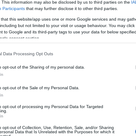
. This information may also be disclosed by us to third parties on the
IA
Participants
that may further disclose it to other third parties.
 that this website/app uses one or more Google services and may gath
including but not limited to your visit or usage behaviour. You may click 
 to Google and its third-party tags to use your data for below specifi
ogle consent section.
l Data Processing Opt Outs
unk, ahol ott volt Mikulka Ferenc fotós is. Ő
o opt-out of the Sharing of my personal data.
csináltunk belőle egy galériát, csak úgy,
In
minden: David Hasselhoff, Anthrax, Arch Enemy,
eel Panther, Rob Zombie meg egy rakás életkép.
o opt-out of the Sale of my Personal Data.
In
to opt-out of processing my Personal Data for Targeted
ing.
In
o opt-out of Collection, Use, Retention, Sale, and/or Sharing
ersonal Data that Is Unrelated with the Purposes for which it
HIRD
lected.