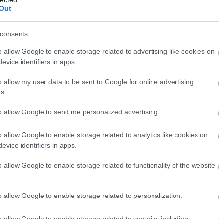
Out
consents
o allow Google to enable storage related to advertising like cookies on
evice identifiers in apps.
o allow my user data to be sent to Google for online advertising
s.
to allow Google to send me personalized advertising.
X A SZIGETEN
o allow Google to enable storage related to analytics like cookies on
ult a Lángoló!
evice identifiers in apps.
BESZ
nkon
, ahol az eddigieknél jóval több tartalom vár!
o allow Google to enable storage related to functionality of the website
igetre, köztük azt a Kornt, ami legutóbb 2012-ben
 azóta megjelentette tizenegyedik stúdióalbumat,
The
o allow Google to enable storage related to personalization.
tt
), aminek bővített változata idén júliusban fog
 mutatott be a zenekar, de egyelőre még csak a
o allow Google to enable storage related to security, including