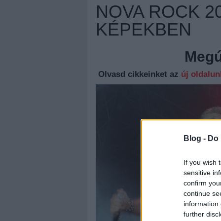
NOVA ROCK 20
KÉPEKBEN
Megúj
Olvasd cikkeinket az
új oldalu
Blog -
Do 
If you wish 
sensitive in
confirm you
continue se
information 
further disc