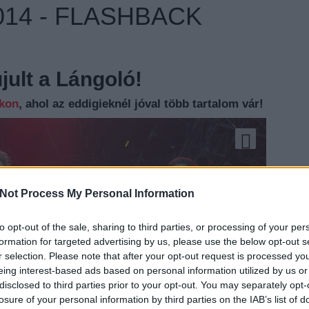
14 - FLASHBACK
ult a Lángoló!
nkon
, ahol az eddigieknél jóval több tartalom vár!
Not Process My Personal Information
to opt-out of the sale, sharing to third parties, or processing of your per
EZT 
formation for targeted advertising by us, please use the below opt-out s
r selection. Please note that after your opt-out request is processed y
eing interest-based ads based on personal information utilized by us or
disclosed to third parties prior to your opt-out. You may separately opt-
losure of your personal information by third parties on the IAB’s list of