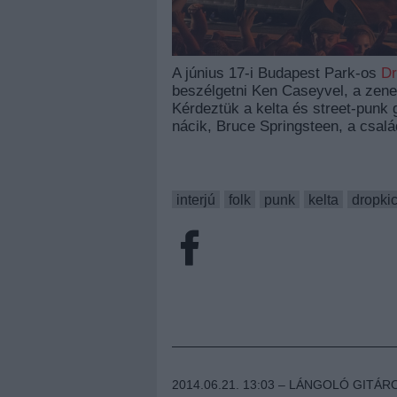
A június 17-i Budapest Park-os
Dr
beszélgetni Ken Caseyvel, a zene
Kérdeztük a kelta és street-punk 
nácik, Bruce Springsteen, a csalá
interjú
folk
punk
kelta
dropki
2014.06.21. 13:03 –
LÁNGOLÓ GITÁR