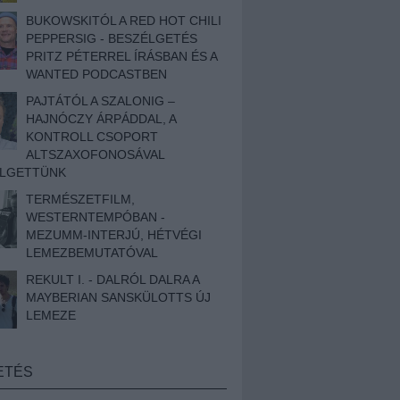
BUKOWSKITÓL A RED HOT CHILI
PEPPERSIG - BESZÉLGETÉS
PRITZ PÉTERREL ÍRÁSBAN ÉS A
WANTED PODCASTBEN
PAJTÁTÓL A SZALONIG –
HAJNÓCZY ÁRPÁDDAL, A
KONTROLL CSOPORT
ALTSZAXOFONOSÁVAL
ÉLGETTÜNK
TERMÉSZETFILM,
WESTERNTEMPÓBAN -
MEZUMM-INTERJÚ, HÉTVÉGI
LEMEZBEMUTATÓVAL
REKULT I. - DALRÓL DALRA A
MAYBERIAN SANSKÜLOTTS ÚJ
LEMEZE
ETÉS