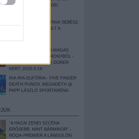
BESZÁMOLÓNK AZ IDEI
SZIGETRŐL
EGY HALLÁSPLASZTIKAI SEBÉSZ
NAPLÓJA - ILYEN VOLT A
SWANSRÓL SZÓLÓ
DOKUMENTUMFILM
MÉLY FÉRFIBÁNAT A MAGAS
ELEFÁNTCSONTTORONYBÓL -
LEPROUS, KLONE @ DÜRER
KERT, 2020.II.19.
RIA-RIA-EUFÓRIA - FIVE FINGER
DEATH PUNCH, MEGADETH @
PAPP LÁSZLÓ SPORTARÉNA
RJÚK
“A HAZAI ZENEI SZCÉNA
ERŐSEBB, MINT BÁRMIKOR” -
RÓQA-PREMIER A LÁNGOLÓN