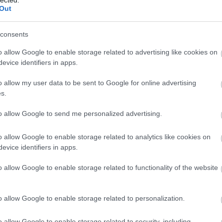
Out
ult a Lángoló!
consents
nkon
, ahol az eddigieknél jóval több tartalom vár!
o allow Google to enable storage related to advertising like cookies on
evice identifiers in apps.
o allow my user data to be sent to Google for online advertising
s.
to allow Google to send me personalized advertising.
o allow Google to enable storage related to analytics like cookies on
evice identifiers in apps.
BESZ
o allow Google to enable storage related to functionality of the website
o allow Google to enable storage related to personalization.
o allow Google to enable storage related to security, including