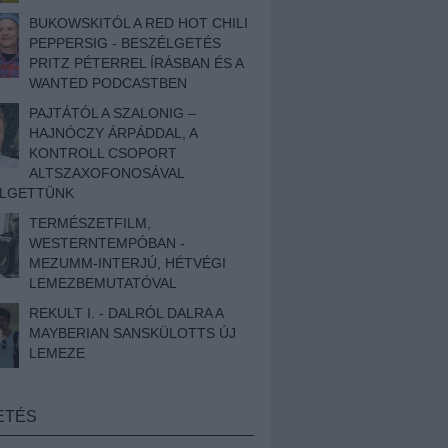
BUKOWSKITÓL A RED HOT CHILI
PEPPERSIG - BESZÉLGETÉS
PRITZ PÉTERREL ÍRÁSBAN ÉS A
WANTED PODCASTBEN
PAJTÁTÓL A SZALONIG –
HAJNÓCZY ÁRPÁDDAL, A
KONTROLL CSOPORT
ALTSZAXOFONOSÁVAL
ÉLGETTÜNK
TERMÉSZETFILM,
WESTERNTEMPÓBAN -
MEZUMM-INTERJÚ, HÉTVÉGI
LEMEZBEMUTATÓVAL
REKULT I. - DALRÓL DALRA A
MAYBERIAN SANSKÜLOTTS ÚJ
LEMEZE
ETÉS