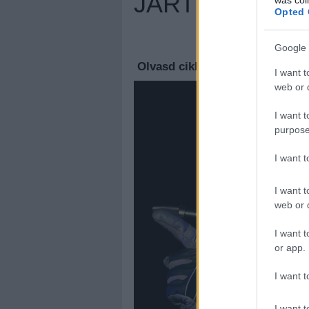
JÁRTUNK
Opted 
Megúj
Google 
Olvasd cikkeinket az
új oldalu
I want t
web or d
I want t
purpose
I want 
I want t
web or d
I want t
or app.
I want t
I want t