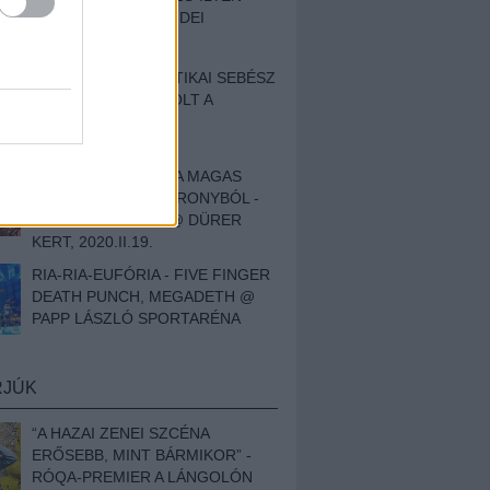
BESZÁMOLÓNK AZ IDEI
SZIGETRŐL
EGY HALLÁSPLASZTIKAI SEBÉSZ
NAPLÓJA - ILYEN VOLT A
SWANSRÓL SZÓLÓ
DOKUMENTUMFILM
MÉLY FÉRFIBÁNAT A MAGAS
ELEFÁNTCSONTTORONYBÓL -
LEPROUS, KLONE @ DÜRER
KERT, 2020.II.19.
RIA-RIA-EUFÓRIA - FIVE FINGER
DEATH PUNCH, MEGADETH @
PAPP LÁSZLÓ SPORTARÉNA
RJÚK
“A HAZAI ZENEI SZCÉNA
ERŐSEBB, MINT BÁRMIKOR” -
RÓQA-PREMIER A LÁNGOLÓN