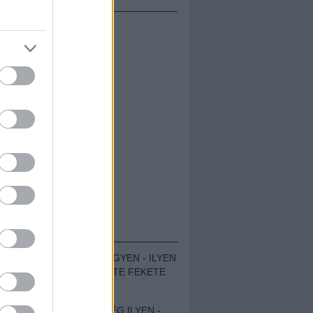
ÁMOLÓK
ZENÉS TÁBOR A HEGYEN - ILYEN
VOLT A VÍRUS SZÜLTE FEKETE
ZAJ FESZTIVÁL
SOHA NEM VOLT MÉG ILYEN -