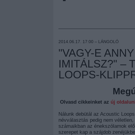
2014.06.17. 17:00 –
LÁNGOLÓ
"VAGY-E ANNY
IMITÁLSZ?" –
LOOPS-KLIPP
Megúj
Olvasd cikkeinket az
új oldalu
Nálunk debütál az Acoustic Loops
névválasztás pedig nem véletlen, 
számaikban az énekszólamok előá
szerepet kap a szájdob zenéjükbe