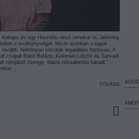
 Kollaps és egy Haunebu nevű zenekar is. Jelenleg
telteti a tevékenységét. Mivel azonban a tagok
s tovább. Néhányan közülük legalábbis biztosan. A
ult csapat Bakó Balázs, Kelemen László és Sarkadi
udi romjából zsenge, illatos rózsabimbó fakadt." -
nekar.
AUDI
TOVÁBB
#MER