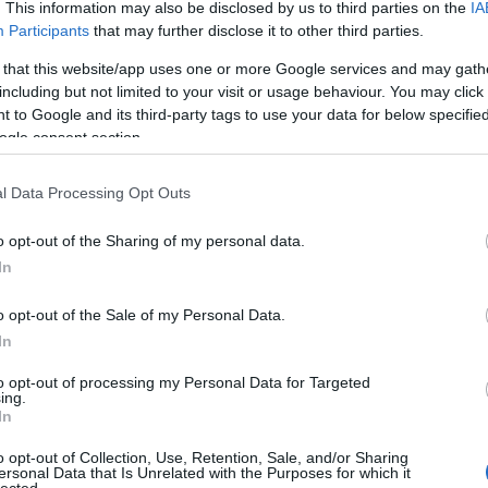
. This information may also be disclosed by us to third parties on the
IA
Participants
that may further disclose it to other third parties.
 that this website/app uses one or more Google services and may gath
TOVÁBB
including but not limited to your visit or usage behaviour. You may click 
ge
southern oracle
 to Google and its third-party tags to use your data for below specifi
ogle consent section.
l Data Processing Opt Outs
o opt-out of the Sharing of my personal data.
In
o opt-out of the Sale of my Personal Data.
In
ŐGOLYÓK HELYETT
to opt-out of processing my Personal Data for Targeted
ing.
LLSAPKÁK - AZ
In
FESZTIVÁLON
o opt-out of Collection, Use, Retention, Sale, and/or Sharing
ersonal Data that Is Unrelated with the Purposes for which it
HIRD
lected.