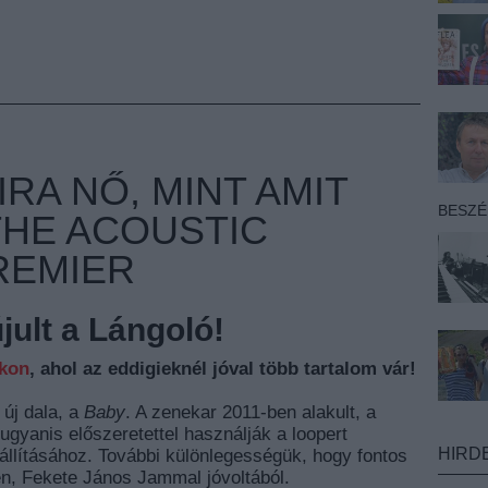
IRA NŐ, MINT AMIT
BESZ
 THE ACOUSTIC
REMIER
ult a Lángoló!
nkon
, ahol az eddigieknél jóval több tartalom vár!
 új dala, a
Baby
. A zenekar 2011-ben alakult, a
ugyanis előszeretettel használják a loopert
HIRD
llításához. További különlegességük, hogy fontos
n, Fekete János Jammal jóvoltából.