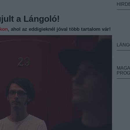
HIRD
ult a Lángoló!
nkon
, ahol az eddigieknél jóval több tartalom vár!
LÁNG
MAGA
PRO