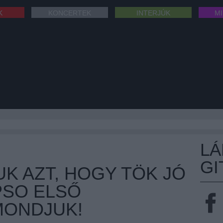
K
KONCERTEK
INTERJÚK
M
L
GI
K AZT, HOGY TÖK JÓ
PSO ELSŐ
MONDJUK!