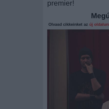
premier!
Megúj
Olvasd cikkeinket az
új oldalu