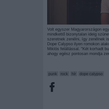
Volt egyszer Magyarországon egy
mindkettő bizonytalan ideig szüne
szeretnek zenélni, így zenélnek i
Dope Calypso ilyen romokon alak
Miklós felállással. "Két korhadt b
ahogy egész pontosan mondja ze
punk
rock
hír
dope calypso