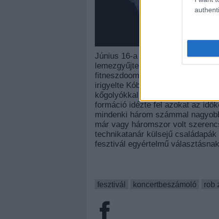
authenti
Június 16-a komoly dilemmát jele
lemezgyűjteményben megfér a ném
fitneszdoom, valamint a piros sa
irigyelte Kóbor János hajhagymáit
kőgolyókkal az egybegyűlteket, a
formáció idézte fel azokat az idők
mindenki három számmal nagyobb 
már vagy háromszor volt szerencs
technikatanár külsejű családapá
fesztivál egyértelmű választásnak
fesztivál
koncertbeszámoló
rob