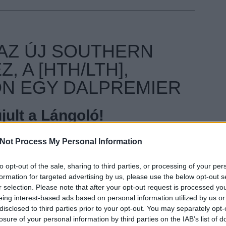
 AZ ÚJ SOUTHERN
, A [HTH/LTH],
ÖN EGY DALPREMIER
ult a Lángoló!
nkon
, ahol az eddigieknél jóval több tartalom vár!
Not Process My Personal Information
rn Oracle második nagylemeze, a [HTH/LTH]. A
t, tizenkét számos anyagról már több dalt is lehetett
to opt-out of the sale, sharing to third parties, or processing of your per
ierje következik itt a Lángoló Gitárokon. Az
EZT 
formation for targeted advertising by us, please use the below opt-out s
is a zenekaron kívül. Olyanokról van szó,
r selection. Please note that after your opt-out request is processed y
Michael Salem (Showyourteeth), Áron Andris (Apey
eing interest-based ads based on personal information utilized by us or
ell Beach). Lemezbemutató koncert is lesz,
disclosed to third parties prior to your opt-out. You may separately opt-
rtben a Showyourteeth, a Nadir és a Drive Me Dead
losure of your personal information by third parties on the IAB’s list of
milyen zenét is játszik a Southern Oracle, tessék