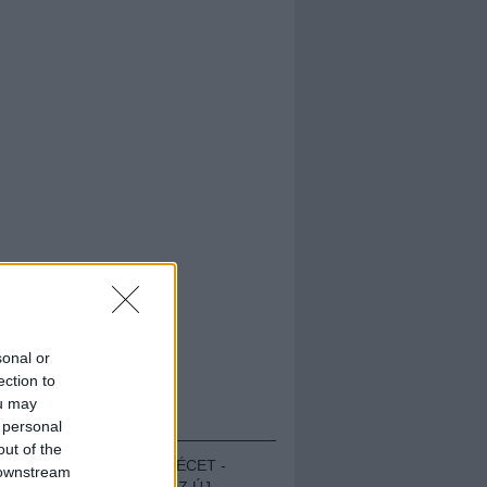
sonal or
ection to
ou may
HALLGASD!
 personal
out of the
MEGUGROTTÁK A LÉCET -
 downstream