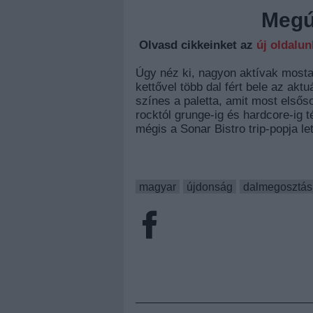
Megúj
Olvasd cikkeinket az
új oldalu
Úgy néz ki, nagyon aktívak most
kettővel több dal fért bele az ak
színes a paletta, amit most elsőso
rocktól grunge-ig és hardcore-ig t
mégis a Sonar Bistro trip-popja let
magyar
újdonság
dalmegosztás