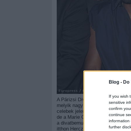
Blog -
Do 
If you wish 
A Párizsi Divathétnek vége, valós
sensitive in
melyik nagy nevű tervező milyen 
confirm you
celebek jelentek meg. Talán az i
continue se
de a Marie Claire
összeszedte
azt
information 
a divatbemutatók alatt. Persze s
further disc
itthon Herczeg Zoltán bemutatójá