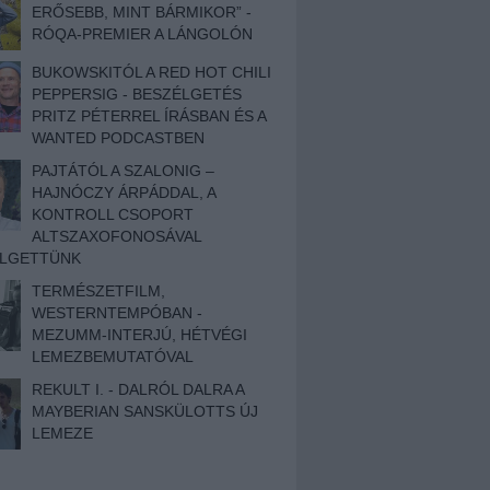
ERŐSEBB, MINT BÁRMIKOR” -
RÓQA-PREMIER A LÁNGOLÓN
BUKOWSKITÓL A RED HOT CHILI
PEPPERSIG - BESZÉLGETÉS
PRITZ PÉTERREL ÍRÁSBAN ÉS A
WANTED PODCASTBEN
PAJTÁTÓL A SZALONIG –
HAJNÓCZY ÁRPÁDDAL, A
KONTROLL CSOPORT
ALTSZAXOFONOSÁVAL
ÉLGETTÜNK
TERMÉSZETFILM,
WESTERNTEMPÓBAN -
MEZUMM-INTERJÚ, HÉTVÉGI
LEMEZBEMUTATÓVAL
REKULT I. - DALRÓL DALRA A
MAYBERIAN SANSKÜLOTTS ÚJ
LEMEZE