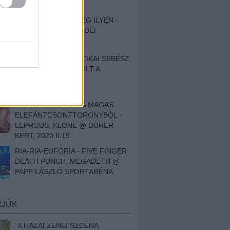
ZAJ FESZTIVÁL
SOHA NEM VOLT MÉG ILYEN -
BESZÁMOLÓNK AZ IDEI
SZIGETRŐL
EGY HALLÁSPLASZTIKAI SEBÉSZ
NAPLÓJA - ILYEN VOLT A
SWANSRÓL SZÓLÓ
DOKUMENTUMFILM
MÉLY FÉRFIBÁNAT A MAGAS
ELEFÁNTCSONTTORONYBÓL -
LEPROUS, KLONE @ DÜRER
KERT, 2020.II.19.
RIA-RIA-EUFÓRIA - FIVE FINGER
DEATH PUNCH, MEGADETH @
PAPP LÁSZLÓ SPORTARÉNA
RJÚK
“A HAZAI ZENEI SZCÉNA