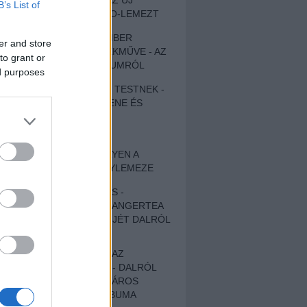
MEGHALLGATTUK AZ ÚJ
B’s List of
PROTEST THE HERO-LEMEZT
EGY DÜHÖS VÉNEMBER
er and store
UNIVERZÁLIS REMEKMŰVE - AZ
to grant or
ÚJ BOB DYLAN-ALBUMRÓL
ed purposes
ZENE LÉLEKNEK ÉS TESTNEK -
AUTENTIKUS NÉPZENE ÉS
KÖLTÉSZET
ÚJJÁSZÜLETETT
SZOMORKODÁS - ILYEN A
KATATONIA ÚJ NAGYLEMEZE
CROCODILE NERVES -
HALLGASD MEG AZ ANGERTEA
MA MEGJELENT EP-JÉT DALRÓL
DALRA!
A FELELŐSSÉGTŐL AZ
ELLOPOTT FÖLDIG - DALRÓL
DALRA A KÉPZELT VÁROS
SAMIZDAT CÍMŰ ALBUMA