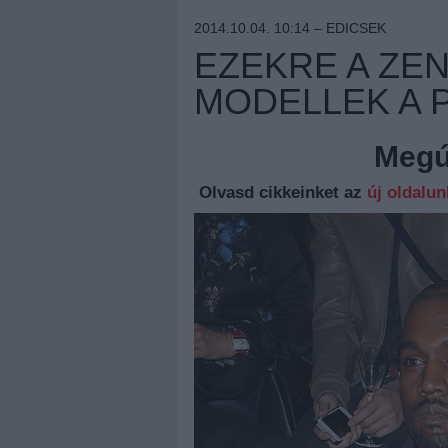
2014.10.04. 10:14 –
EDICSEK
EZEKRE A ZE
MODELLEK A P
Megúj
Olvasd cikkeinket az
új oldalu