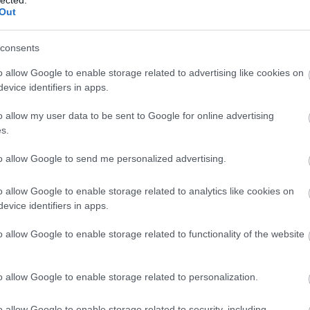
ult a Lángoló!
Out
HIRD
nkon
, ahol az eddigieknél jóval több tartalom vár!
consents
egi Ádám áll, aki mielőtt felcsapott volna
o allow Google to enable storage related to advertising like cookies on
e-zenekarokban dobolt, gitározott, volt aktív
evice identifiers in apps.
e, a Newborn, az Idoru, a Superbutt stb. Magyarán
ztán megszületett I
n Lak'ech.
o allow my user data to be sent to Google for online advertising
s.
TOVÁBB
to allow Google to send me personalized advertising.
o allow Google to enable storage related to analytics like cookies on
evice identifiers in apps.
o allow Google to enable storage related to functionality of the website
BESZ
o allow Google to enable storage related to personalization.
o allow Google to enable storage related to security, including