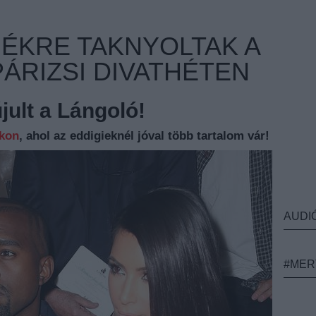
NÉKRE TAKNYOLTAK A
ÁRIZSI DIVATHÉTEN
ult a Lángoló!
nkon
, ahol az eddigieknél jóval több tartalom vár!
AUDI
#MER