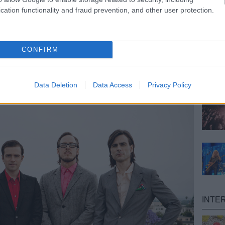
cation functionality and fraud prevention, and other user protection.
G A WEEZER ÚJ
T!
CONFIRM
ult a Lángoló!
nkon
, ahol az eddigieknél jóval több tartalom vár!
Data Deletion
Data Access
Privacy Policy
INTE