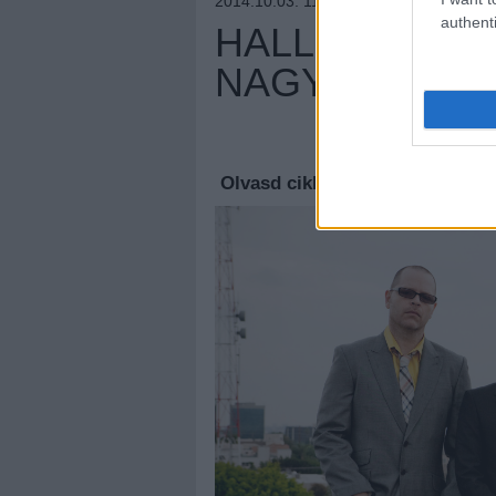
2014.10.03. 11:38 –
DANKÓGÁBOR
authenti
HALLGASD ME
NAGYLEMEZÉ
Megúj
Olvasd cikkeinket az
új oldalu