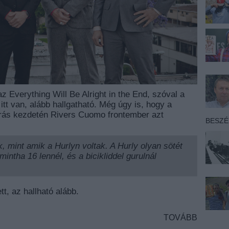
z Everything Will Be Alright in the End, szóval a
 itt van, alább hallgatható. Még úgy is, hogy a
írás kezdetén Rivers Cuomo frontember azt
BESZ
 mint amik a Hurlyn voltak. A Hurly olyan sötét
mintha 16 lennél, és a bicikliddel gurulnál
tt, az hallható alább.
TOVÁBB