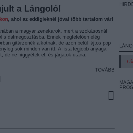
HIRD
ult a Lángoló!
nkon
, ahol az eddigieknél jóval több tartalom vár!
anában a magyar zenekarok, mert a szokásosnál
tuális dalmegosztásba. Ennek megfelelően elég
rban gitárzenék alkotnak, de azon belül lájtos pop
LÁNG
ényleg sok minden van itt. A lista legjobb anyaga
t, de ne higgyétek el, és járjatok utána.
Lá
TOVÁBB
MAGA
PRO