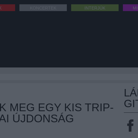
K
KONCERTEK
INTERJÚK
M
L
GI
 MEG EGY KIS TRIP-
ZAI ÚJDONSÁG