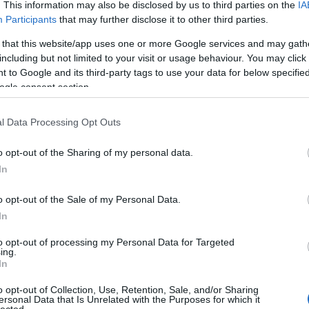
. This information may also be disclosed by us to third parties on the
IA
Participants
that may further disclose it to other third parties.
 that this website/app uses one or more Google services and may gath
TOVÁBB
including but not limited to your visit or usage behaviour. You may click 
 to Google and its third-party tags to use your data for below specifi
ogle consent section.
l Data Processing Opt Outs
o opt-out of the Sharing of my personal data.
In
o opt-out of the Sale of my Personal Data.
In
METALBA ÜLTETETT
to opt-out of processing my Personal Data for Targeted
ing.
LAK'ECH
In
et
o opt-out of Collection, Use, Retention, Sale, and/or Sharing
ersonal Data that Is Unrelated with the Purposes for which it
lected.