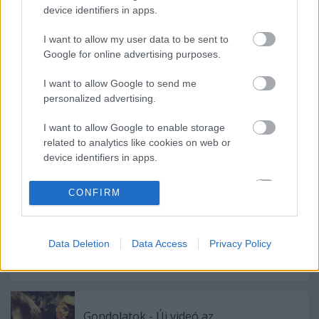
Aztán lehet ő is zenél, nem tudom.
device identifiers in apps.
I want to allow my user data to be sent to
Google for online advertising purposes.
I want to allow Google to send me
personalized advertising.
Ajánlott bejegyzések:
I want to allow Google to enable storage
related to analytics like cookies on web or
device identifiers in apps.
Ez megy most az új Lángolón
I want to allow Google to enable storage
CONFIRM
related to functionality of the website or app.
I want to allow Google to enable storage
Data Deletion
Data Access
Privacy Policy
related to personalization.
Megérkezett!
I want to allow Google to enable storage
related to security, including authentication
functionality and fraud prevention, and other
Gondolatok - Új videó az