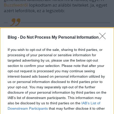
Buzzfeedről
lopkodtam az alábbi twiteket. Ja, egyet
azért lefordítok, ez a legszebb:
Ki a franc az a Paul McCartney???!??! Ezért
Blog -
Do Not Process My Personal Information
szeretem Kanyét, mert rivaldafénybe emel
ismeretlen előadókat.
If you wish to opt-out of the sale, sharing to third parties, or
processing of your personal or sensitive information for
targeted advertising by us, please use the below opt-out
Na jó, még egyet:
section to confirm your selection. Please note that after your
opt-out request is processed you may continue seeing
interest-based ads based on personal information utilized by
us or personal information disclosed to third parties prior to
Nem tudom ki ez a Paul McCartney, de
your opt-out. You may separately opt-out of the further
disclosure of your personal information by third parties on the
Kanye karriert adott neki ezzel az új dallal.
IAB’s list of downstream participants. This information may
also be disclosed by us to third parties on the
IAB’s List of
Downstream Participants
that may further disclose it to other
third parties.