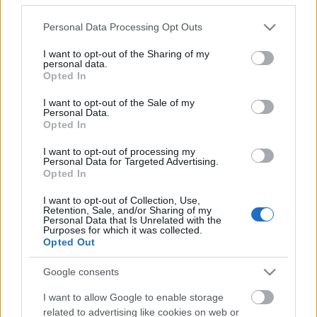
Please note that this website/app uses one or more Google
Personal Data Processing Opt Outs
services and may gather and store information including but
not limited to your visit or usage behaviour. You may click to
I want to opt-out of the Sharing of my
personal data.
grant or deny consent to Google and its third-party tags to
Opted In
use your data for below specified purposes in below Google
consent section.
I want to opt-out of the Sale of my
Personal Data.
Aztán több embernek is tetszik Kanye West és Paul
Opted In
McCarthy közös dala. Paul McCarthy is művész,
valóban. Ezt például ő csinálta:
I want to opt-out of processing my
Personal Data for Targeted Advertising.
Opted In
I want to opt-out of Collection, Use,
Meg ezt is:
Retention, Sale, and/or Sharing of my
Personal Data that Is Unrelated with the
Purposes for which it was collected.
Opted Out
Vagy esetleg ez az órás análdugó?
Google consents
I want to allow Google to enable storage
related to advertising like cookies on web or