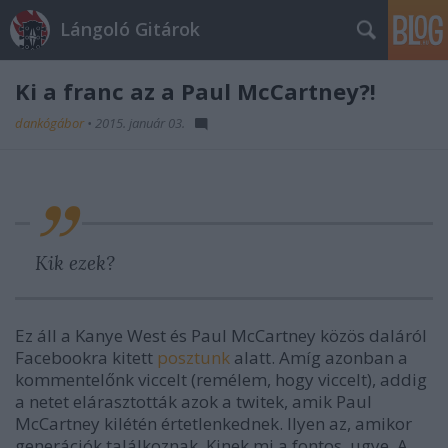
Lángoló Gitárok
Ki a franc az a Paul McCartney?!
dankógábor
•
2015. január 03.
Kik ezek?
Ez áll a Kanye West és Paul McCartney közös daláról
Facebookra kitett
posztunk
alatt. Amíg azonban a
kommentelőnk viccelt (remélem, hogy viccelt), addig
a netet elárasztották azok a twitek, amik Paul
McCartney kilétén értetlenkednek. Ilyen az, amikor
generációk találkoznak. Kinek mi a fontos, ugye. A