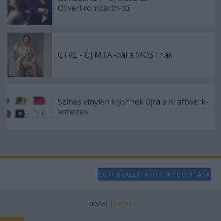
user protection.
OliverFromEarth-től
CTRL - Új M.I.A.-dal a MOSTnak
Színes vinylen kijönnek újra a Kraftwerk-
lemezek
SÜTI BEÁLLÍTÁSOK MÓDOSÍTÁSA
mobil
|
teljes