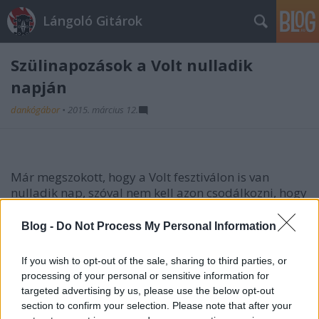
Lángoló Gitárok
Szülinapozások a Volt nulladik
napján
dankógábor
•
2015. március 12.
Már megszokott, hogy a Volt fesztiválon is van
nulladik nap, szóval nem kell azon csodálkozni, hogy
idén is lesz. Leginkább évfordulós zenekarok lépnek
majd június 30-án Sopronban. A Ganxsta Zolee és a
Blog -
Do Not Process My Personal Information
Kartel a huszadik, a 30Y a tizenötödik, az Irie Maffia
a tizedik, az Intim Torna Illegal pedig az ötödik
If you wish to opt-out of the sale, sharing to third parties, or
születésnapját ünnepli meg a Lővér Kempingben is.
processing of your personal or sensitive information for
És ugyan huszadik évfordulót ünnepel, de egyben
targeted advertising by us, please use the below opt-out
bizonytalan időre búcsúzik is a közönségtől a HS7.
section to confirm your selection. Please note that after your
Rajtuk kívül az Animal Cannibal is ott lesz ezen a