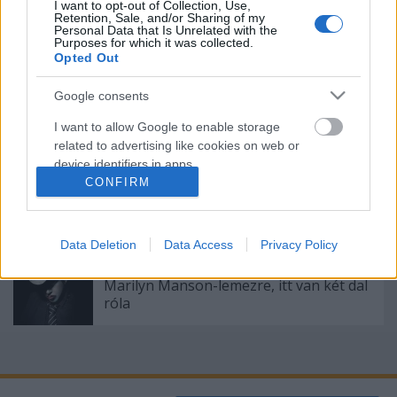
I want to opt-out of Collection, Use,
kislányról
Retention, Sale, and/or Sharing of my
Personal Data that Is Unrelated with the
Purposes for which it was collected.
Opted Out
Jön az új Bruce Springsteen-lemez, itt egy
Google consents
dal róla
I want to allow Google to enable storage
related to advertising like cookies on web or
device identifiers in apps.
Visszavette a bakelit a vezető helyét a
CONFIRM
fizikai eladásokban
I want to allow my user data to be sent to
Google for online advertising purposes.
Data Deletion
Data Access
Privacy Policy
I want to allow Google to send me
Már csak egy napot kell várni az új
personalized advertising.
Marilyn Manson-lemezre, itt van két dal
róla
I want to allow Google to enable storage
related to analytics like cookies on web or
device identifiers in apps.
I want to allow Google to enable storage