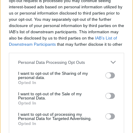
opt-out request is processed you may continue seeing
napon Sopronban, de ők tavaly voltak 20 évesek,
interest-based ads based on personal information utilized by
szóval ők nem évfordulóznak.
(A fotót
Nagy Márton
us or personal information disclosed to third parties prior to
készítette.)
your opt-out. You may separately opt-out of the further
disclosure of your personal information by third parties on the
IAB’s list of downstream participants. This information may
also be disclosed by us to third parties on the
IAB’s List of
Downstream Participants
that may further disclose it to other
third parties.
Címkék:
fesztivál
hír
volt
Please note that this website/app uses one or more Google
Personal Data Processing Opt Outs
services and may gather and store information including but
not limited to your visit or usage behaviour. You may click to
I want to opt-out of the Sharing of my
personal data.
grant or deny consent to Google and its third-party tags to
Ajánlott bejegyzések:
Opted In
use your data for below specified purposes in below Google
consent section.
I want to opt-out of the Sale of my
Personal Data.
Kanye West nem ad ki több lemezt, amíg
Opted In
meg nem szabadul a kiadóitól
I want to opt-out of processing my
Personal Data for Targeted Advertising.
Opted In
Dave Grohl dalt írt egy tízéves dobos