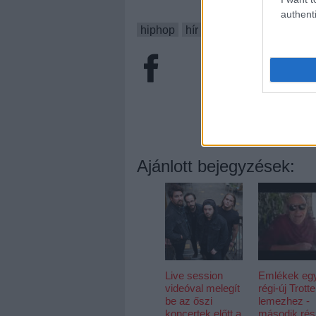
authenti
hiphop
hír
ganxsta zolee
karte
Ajánlott bejegyzések:
Live session
Emlékek eg
videóval melegít
régi-új Trotte
be az őszi
lemezhez -
koncertek előtt a
második rés