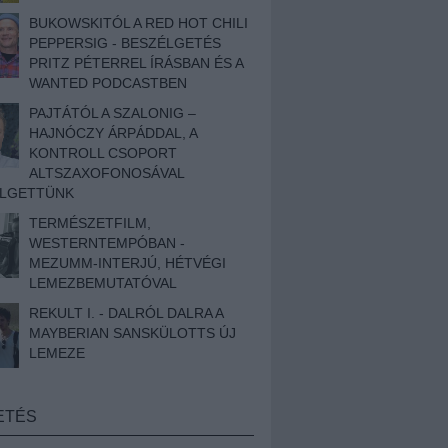
BUKOWSKITÓL A RED HOT CHILI
PEPPERSIG - BESZÉLGETÉS
PRITZ PÉTERREL ÍRÁSBAN ÉS A
WANTED PODCASTBEN
PAJTÁTÓL A SZALONIG –
HAJNÓCZY ÁRPÁDDAL, A
KONTROLL CSOPORT
ALTSZAXOFONOSÁVAL
ÉLGETTÜNK
TERMÉSZETFILM,
WESTERNTEMPÓBAN -
MEZUMM-INTERJÚ, HÉTVÉGI
LEMEZBEMUTATÓVAL
REKULT I. - DALRÓL DALRA A
MAYBERIAN SANSKÜLOTTS ÚJ
LEMEZE
ETÉS