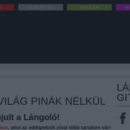
K
KONCERTEK
INTERJÚK
M
L
GI
 VILÁG PINÁK NÉLKÜL
ult a Lángoló!
nkon
, ahol az eddigieknél jóval több tartalom vár!