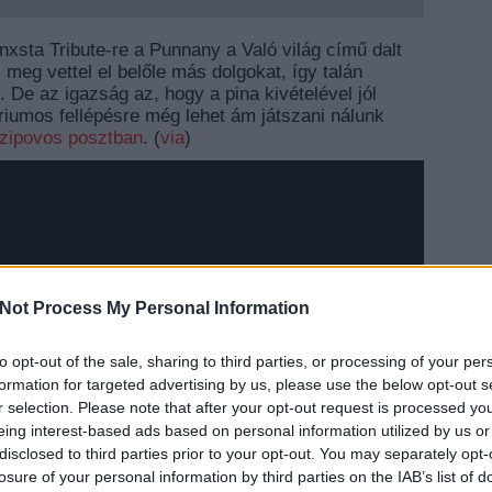
nxsta Tribute-re a Punnany a Való világ című dalt
, meg vettel el belőle más dolgokat, így talán
. De az igazság az, hogy a pina kivételével jól
áriumos fellépésre még lehet ám játszani nálunk
zipovos posztban
. (
via
)
Not Process My Personal Information
to opt-out of the sale, sharing to third parties, or processing of your per
EZT 
formation for targeted advertising by us, please use the below opt-out s
r selection. Please note that after your opt-out request is processed y
eing interest-based ads based on personal information utilized by us or
disclosed to third parties prior to your opt-out. You may separately opt-
losure of your personal information by third parties on the IAB’s list of