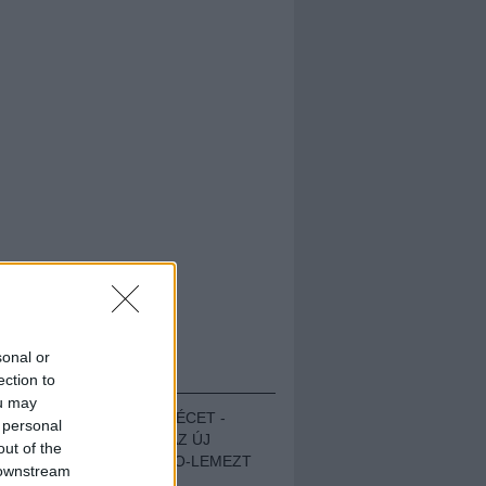
sonal or
HALLGASD!
ection to
ou may
MEGUGROTTÁK A LÉCET -
 personal
MEGHALLGATTUK AZ ÚJ
out of the
PROTEST THE HERO-LEMEZT
 downstream