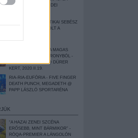
BESZÁMOLÓNK AZ IDEI
SZIGETRŐL
EGY HALLÁSPLASZTIKAI SEBÉSZ
NAPLÓJA - ILYEN VOLT A
SWANSRÓL SZÓLÓ
DOKUMENTUMFILM
MÉLY FÉRFIBÁNAT A MAGAS
ELEFÁNTCSONTTORONYBÓL -
LEPROUS, KLONE @ DÜRER
KERT, 2020.II.19.
RIA-RIA-EUFÓRIA - FIVE FINGER
DEATH PUNCH, MEGADETH @
PAPP LÁSZLÓ SPORTARÉNA
RJÚK
“A HAZAI ZENEI SZCÉNA
ERŐSEBB, MINT BÁRMIKOR” -
RÓQA-PREMIER A LÁNGOLÓN