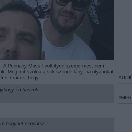
l. A Punnany Massif volt ilyen szemérmes, nem
kik. Meg mit szólna a sok szende lány, ha olyanokat
écsi srácok, hogy
AUDI
gyhogy én baszok.
#MER
m hogy kit szopatsz.