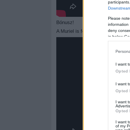
participants
Downstream 
Please note
Bónusz!
information 
deny consent
A Muriel is feldolgozott egy Ganxs
in below Go
Persona
I want t
Opted 
I want t
Opted 
I want 
Advertis
Opted 
I want t
of my P
was col