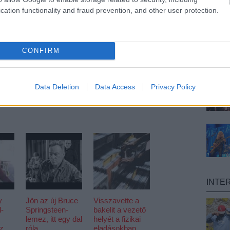
cation functionality and fraud prevention, and other user protection.
l
punnany massif
CONFIRM
Data Deletion
Data Access
Privacy Policy
INTE
y
Jön az új Bruce
Visszavette a
l-
Springsteen-
bakelit a vezető
lemez, itt egy dal
helyét a fizikai
z
róla
eladásokban