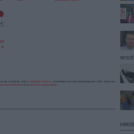
len
 a
BESZ
alomnak minősülnek, értük a
szolgáltatás technikai
üzemeltetője semmilyen felelősséget nem vállal, azokat nem
asználási feltételekben
és az
adatvédelmi tájékoztatóban
.
HIRD