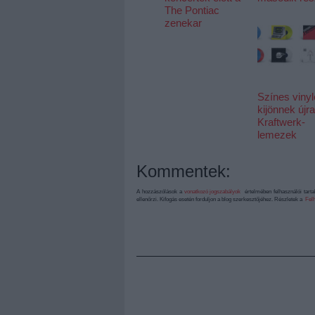
The Pontiac
zenekar
Színes viny
kijönnek újra
Kraftwerk-
lemezek
Kommentek:
A hozzászólások a
vonatkozó jogszabályok
értelmében felhasználói tart
ellenőrzi. Kifogás esetén forduljon a blog szerkesztőjéhez. Részletek a
Felh