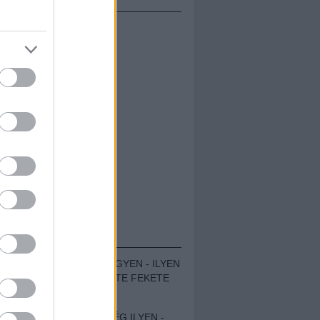
ÁMOLÓK
ZENÉS TÁBOR A HEGYEN - ILYEN
VOLT A VÍRUS SZÜLTE FEKETE
ZAJ FESZTIVÁL
SOHA NEM VOLT MÉG ILYEN -