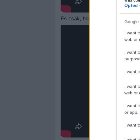
Opted 
És csak, hogy helyre álljon a világ
Google 
I want t
web or d
I want t
purpose
I want 
I want t
web or d
I want t
or app.
I want t
I want t