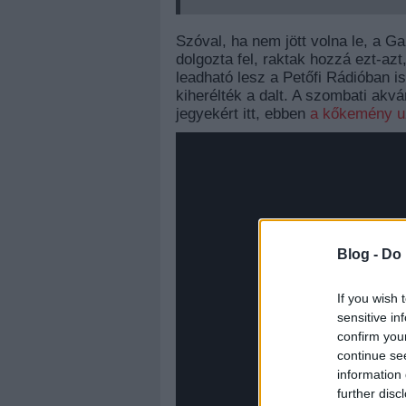
Szóval, ha nem jött volna le, a Ga
dolgozta fel, raktak hozzá ezt-azt
leadható lesz a Petőfi Rádióban is
kiherélték a dalt. A szombati akv
jegyekért itt, ebben
a kőkemény u
Blog -
Do 
If you wish 
sensitive in
confirm you
continue se
information 
further disc