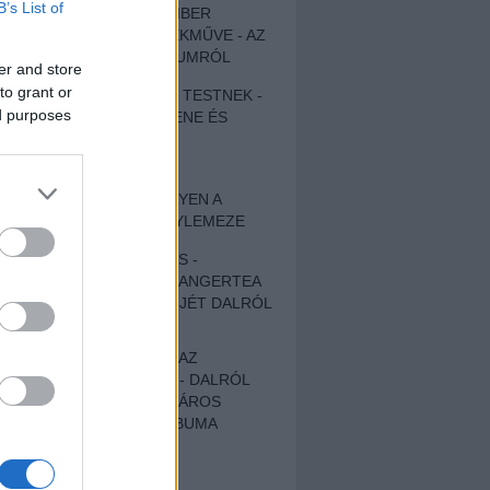
B’s List of
EGY DÜHÖS VÉNEMBER
UNIVERZÁLIS REMEKMŰVE - AZ
ÚJ BOB DYLAN-ALBUMRÓL
er and store
to grant or
ZENE LÉLEKNEK ÉS TESTNEK -
ed purposes
AUTENTIKUS NÉPZENE ÉS
KÖLTÉSZET
ÚJJÁSZÜLETETT
SZOMORKODÁS - ILYEN A
KATATONIA ÚJ NAGYLEMEZE
CROCODILE NERVES -
HALLGASD MEG AZ ANGERTEA
MA MEGJELENT EP-JÉT DALRÓL
DALRA!
A FELELŐSSÉGTŐL AZ
ELLOPOTT FÖLDIG - DALRÓL
DALRA A KÉPZELT VÁROS
SAMIZDAT CÍMŰ ALBUMA
ETÉS