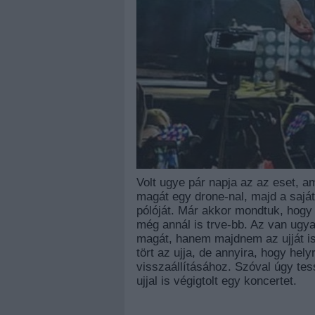
Volt ugye pár napja az az eset, 
magát egy drone-nal, majd a sajá
pólóját. Már akkor mondtuk, hogy I
még annál is trve-bb. Az van ug
magát, hanem majdnem az ujját is el
tört az ujja, de annyira, hogy helyr
visszaállításához. Szóval úgy tess
ujjal is végigtolt egy koncertet.