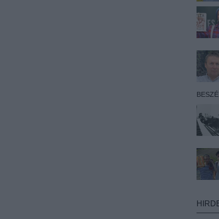
BESZ
HIRD