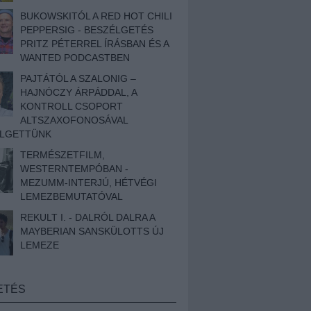
BUKOWSKITÓL A RED HOT CHILI
PEPPERSIG - BESZÉLGETÉS
PRITZ PÉTERREL ÍRÁSBAN ÉS A
WANTED PODCASTBEN
PAJTÁTÓL A SZALONIG –
HAJNÓCZY ÁRPÁDDAL, A
KONTROLL CSOPORT
ALTSZAXOFONOSÁVAL
ÉLGETTÜNK
TERMÉSZETFILM,
WESTERNTEMPÓBAN -
MEZUMM-INTERJÚ, HÉTVÉGI
LEMEZBEMUTATÓVAL
REKULT I. - DALRÓL DALRA A
MAYBERIAN SANSKÜLOTTS ÚJ
LEMEZE
ETÉS