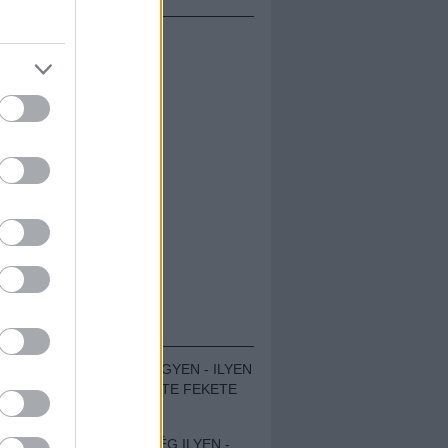
ÁMOLÓK
ZENÉS TÁBOR A HEGYEN - ILYEN
VOLT A VÍRUS SZÜLTE FEKETE
ZAJ FESZTIVÁL
SOHA NEM VOLT MÉG ILYEN -