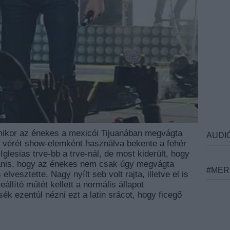
amikor az énekes a mexicói Tijuanában megvágta
AUDI
t vérét show-elemként használva bekente a fehér
glesias trve-bb a trve-nál, de most kiderült, hogy
yanis, hogy az énekes nem csak úgy megvágta
#MER
vesztette. Nagy nyílt seb volt rajta, illetve el is
eállító műtét kellett a normális állapot
ék ezentúl nézni ezt a latin srácot, hogy ficegő