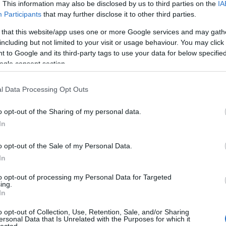
dátuma
. This information may also be disclosed by us to third parties on the
IA
Participants
that may further disclose it to other third parties.
 that this website/app uses one or more Google services and may gath
including but not limited to your visit or usage behaviour. You may click 
 to Google and its third-party tags to use your data for below specifi
Karaoke módot
tesztel a Spotify
ogle consent section.
l Data Processing Opt Outs
alomnak minősülnek, értük a
szolgáltatás technikai
üzemeltetője semmilyen felelősséget nem vállal, azokat nem
o opt-out of the Sharing of my personal data.
asználási feltételekben
és az
adatvédelmi tájékoztatóban
.
In
o opt-out of the Sale of my Personal Data.
In
to opt-out of processing my Personal Data for Targeted
ing.
In
o opt-out of Collection, Use, Retention, Sale, and/or Sharing
ersonal Data that Is Unrelated with the Purposes for which it
HIRD
lected.