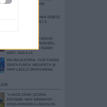
BESZÁMOLÓNK AZ IDEI
SZIGETRŐL
EGY HALLÁSPLASZTIKAI SEBÉSZ
NAPLÓJA - ILYEN VOLT A
SWANSRÓL SZÓLÓ
DOKUMENTUMFILM
MÉLY FÉRFIBÁNAT A MAGAS
ELEFÁNTCSONTTORONYBÓL -
LEPROUS, KLONE @ DÜRER
KERT, 2020.II.19.
RIA-RIA-EUFÓRIA - FIVE FINGER
DEATH PUNCH, MEGADETH @
PAPP LÁSZLÓ SPORTARÉNA
RJÚK
“A HAZAI ZENEI SZCÉNA
ERŐSEBB, MINT BÁRMIKOR” -
RÓQA-PREMIER A LÁNGOLÓN