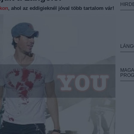
HIRD
nkon
, ahol az eddigieknél jóval több tartalom vár!
LÁNG
MAGA
PRO