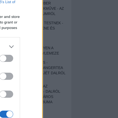
B’s List of
EGY DÜHÖS VÉNEMBER
UNIVERZÁLIS REMEKMŰVE - AZ
ÚJ BOB DYLAN-ALBUMRÓL
er and store
to grant or
ZENE LÉLEKNEK ÉS TESTNEK -
ed purposes
AUTENTIKUS NÉPZENE ÉS
KÖLTÉSZET
ÚJJÁSZÜLETETT
SZOMORKODÁS - ILYEN A
KATATONIA ÚJ NAGYLEMEZE
CROCODILE NERVES -
HALLGASD MEG AZ ANGERTEA
MA MEGJELENT EP-JÉT DALRÓL
DALRA!
A FELELŐSSÉGTŐL AZ
ELLOPOTT FÖLDIG - DALRÓL
DALRA A KÉPZELT VÁROS
SAMIZDAT CÍMŰ ALBUMA
ETÉS