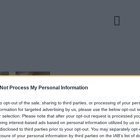
Not Process My Personal Information
to opt-out of the sale, sharing to third parties, or processing of your per
EZT 
formation for targeted advertising by us, please use the below opt-out s
Megvan az
Színes vinylen
r selection. Please note that after your opt-out request is processed y
egít
August Burns
kijönnek újra a
eing interest-based ads based on personal information utilized by us or
Red- és Bury
Kraftwerk-
disclosed to third parties prior to your opt-out. You may separately opt-
őtt a
Tomorrow-
lemezek
koncertek új
losure of your personal information by third parties on the IAB’s list of