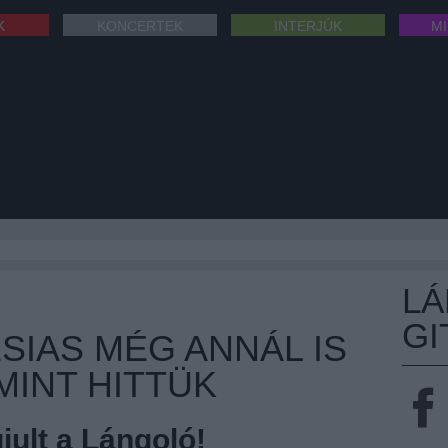
K
KONCERTEK
INTERJÚK
M
L
GI
SIAS MÉG ANNÁL IS
MINT HITTÜK
ult a Lángoló!