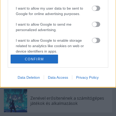
Címkék:
metál
hír
doom
saint vitus
I want to allow my user data to be sent to
Google for online advertising purposes.
I want to allow Google to send me
Ajánlott bejegyzések:
personalized advertising.
I want to allow Google to enable storage
Ez megy most az új Lángolón
related to analytics like cookies on web or
device identifiers in apps.
CONFIRM
I want to allow Google to enable storage
related to functionality of the website or app.
Visszavette a bakelit a vezető helyét a
fizikai eladásokban
Data Deletion
Data Access
Privacy Policy
I want to allow Google to enable storage
related to personalization.
I want to allow Google to enable storage
Zenével erősítenének a számítógépes
related to security, including authentication
játékok és alkalmazások
functionality and fraud prevention, and other
user protection.