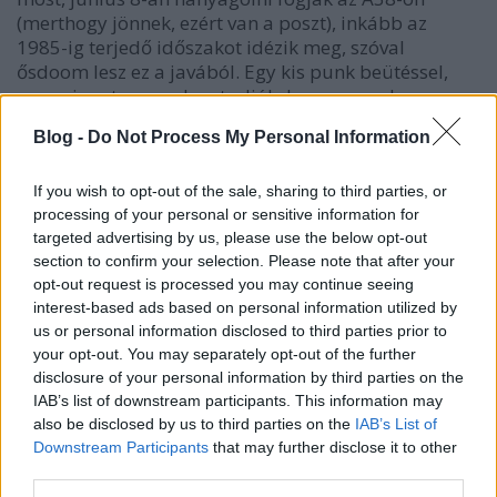
(merthogy jönnek, ezért van a poszt), inkább az
1985-ig terjedő időszakot idézik meg, szóval
ősdoom lesz ez a javából. Egy kis punk beütéssel,
ugyanis azt sem sokan tudják, hogy a zenekar egy
furcsa képződménye lett a kaliforniai
Blog -
Do Not Process My Personal Information
punkszíntérnek. Lényegében Black Sabbath-
fanatikus punkok alapították, még a lemezeiket is a
Black Flag-főnök Greg Ginn adta ki az SST-vel. De a
If you wish to opt-out of the sale, sharing to third parties, or
processing of your personal or sensitive information for
lényeg, hogy legenda lesz az A83 színpadán hétfő
targeted advertising by us, please use the below opt-out
este (ahol már egyszer amúgy felléptek, csak akkor
section to confirm your selection. Please note that after your
még Winóval). Előzenekaruk a friss fonogramos
opt-out request is processed you may continue seeing
Apey And The Pea lesz, akik remekül illenek a
interest-based ads based on personal information utilized by
doomlegendák mellé sludge-os groove metáljukkal.
us or personal information disclosed to third parties prior to
your opt-out. You may separately opt-out of the further
disclosure of your personal information by third parties on the
IAB’s list of downstream participants. This information may
also be disclosed by us to third parties on the
IAB’s List of
Downstream Participants
that may further disclose it to other
third parties.