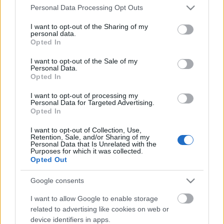
Please note that this website/app uses one or more Google
Personal Data Processing Opt Outs
services and may gather and store information including but
not limited to your visit or usage behaviour. You may click to
I want to opt-out of the Sharing of my
personal data.
grant or deny consent to Google and its third-party tags to
Opted In
use your data for below specified purposes in below Google
consent section.
I want to opt-out of the Sale of my
Personal Data.
Opted In
I want to opt-out of processing my
Personal Data for Targeted Advertising.
Opted In
I want to opt-out of Collection, Use,
Retention, Sale, and/or Sharing of my
Personal Data that Is Unrelated with the
Purposes for which it was collected.
Opted Out
Google consents
I want to allow Google to enable storage
related to advertising like cookies on web or
device identifiers in apps.