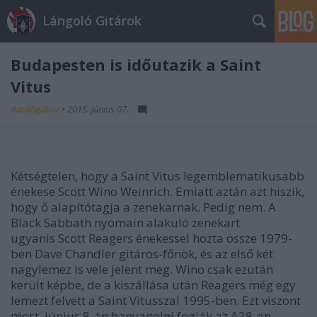
Lángoló Gitárok
Budapesten is időutazik a Saint
Vitus
dankógábor
•
2015. június 07.
Kétségtelen, hogy a Saint Vitus legemblematikusabb
énekese Scott Wino Weinrich. Emiatt aztán azt hiszik,
hogy ő alapítótagja a zenekarnak. Pedig nem. A
Black Sabbath nyomain alakuló zenekart
ugyanis Scott Reagers énekessel hozta össze 1979-
ben Dave Chandler gitáros-főnök, és az első két
nagylemez is vele jelent meg. Wino csak ezután
került képbe, de a kiszállása után
Reagers még egy
lemezt felvett a Saint Vitusszal 1995-ben. Ezt viszont
most, június 8-án hanyagolni fogják az A38-on