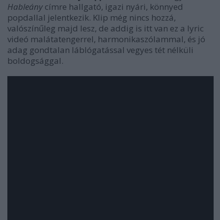
Hableány
címre hallgató, igazi nyári, könnyed
popdallal jelentkezik. Klip még nincs hozzá,
valószínűleg majd lesz, de addig is itt van ez a lyric
videó malátatengerrel, harmonikaszólammal, és jó
adag gondtalan láblógatással vegyes tét nélküli
boldogsággal.