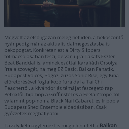
Megvolt az első igazán meleg hét idén, a beköszöntő
nyár pedig már az aktuális dalmegosztásba is
bekopogtat. Konkrétan ezt a Dirty Slippers
tolmácsolásában teszi, de van újra Takáts Eszter
Beat Banddal is, aminek ezúttal Karafiáth Orsolya
írta a szövegét, na meg EZ Basic, Balkan Fanatik,
Budapest Voices, Bogoz, zúzós Sonic Rise, egy Kína
előretörésével foglalkozó fura dal a Tai Chi
Teachertől, a kivándorlás témáját feszegető rap
Petrixtől, hip-hop a Griffinstől és a Feelan'trope-tól,
valamint pop-noir a Black Nail Cabaret, és ír pop a
Budapest Shed Ensemble előadásában. Csak
győzzétek meghallgatni.
Tavaly két nagylemezt is megjelentetett a
Balkan