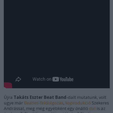
Újra
Takáts Eszter Beat Band
-dalt mutatunk, volt
ugye már
Beatles-feldolgozás
,
koprodukció
Szekeres
Andrással, meg még egyébként egy önálló
dal
is az