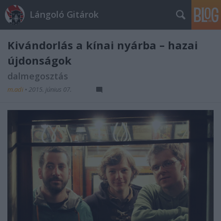
Lángoló Gitárok
Kivándorlás a kínai nyárba – hazai
újdonságok
dalmegosztás
m.adi
•
2015. június 07.