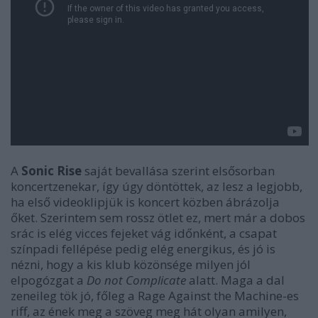
A
Sonic Rise
saját bevallása szerint elsősorban
koncertzenekar, így úgy döntöttek, az lesz a legjobb,
ha első videoklipjük is koncert közben ábrázolja
őket. Szerintem sem rossz ötlet ez, mert már a dobos
srác is elég vicces fejeket vág időnként, a csapat
színpadi fellépése pedig elég energikus, és jó is
nézni, hogy a kis klub közönsége milyen jól
elpogózgat a
Do not Complicate
alatt. Maga a dal
zeneileg tök jó, főleg a Rage Against the Machine-es
riff, az ének meg a szöveg meg hát olyan amilyen,