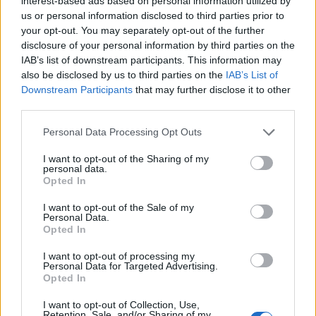
interest-based ads based on personal information utilized by
us or personal information disclosed to third parties prior to
your opt-out. You may separately opt-out of the further
disclosure of your personal information by third parties on the
IAB’s list of downstream participants. This information may
also be disclosed by us to third parties on the
IAB’s List of
Downstream Participants
that may further disclose it to other
third parties.
Please note that this website/app uses one or more Google
Némi szünet után jelentetett meg új kislemezt a
Personal Data Processing Opt Outs
services and may gather and store information including but
Budapest Shed Ensemble
,
The Life of Mr. Barley
not limited to your visit or usage behaviour. You may click to
I want to opt-out of the Sharing of my
néven. A címadó dal egy lendületes, ír népzenére
personal data.
grant or deny consent to Google and its third-party tags to
épülő szám, amolyan szoft Dropkick Murphys, és
Opted In
use your data for below specified purposes in below Google
egyáltalán nem rossz, de nekem a lemez másik dala,
consent section.
I want to opt-out of the Sale of my
az eklektikus
Puppet Face
jobban tetszik.
Personal Data.
Opted In
I want to opt-out of processing my
Personal Data for Targeted Advertising.
Opted In
I want to opt-out of Collection, Use,
Retention, Sale, and/or Sharing of my