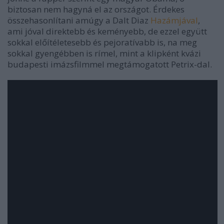
biztosan nem hagyná el az országot. Érdekes
összehasonlítani amúgy a Dalt Diaz
Hazámjával
,
ami jóval direktebb és keményebb, de ezzel együtt
sokkal előítéletesebb és pejoratívabb is, na meg
sokkal gyengébben is rímel, mint a klipként kvázi
budapesti imázsfilmmel megtámogatott Petrix-dal.