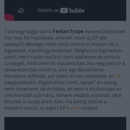
Tizenegy tagja van a
Feelan’trope
nevezetű élőzenés
hip-hop formációnak, aminek most új EP-jén
szereplő
Mindegy mivel
című számára hívnám fel a
figyelmet, merthogy érdemes. Méghozzá leginkább
azért, mert ritkán hallani ilyen szellemes és virtuóz
szöveget, mint amit ők összehoztak. Na meg persze a
témaválasztás miatt is, ami egy Baudelaire-
munkára reflektál, azt ülteti át mai köntösbe. Az
itt
megtalálható,
Rúgjatok be!
című „verset” én eddig
nem ismertem, de érdekes, és nem is elsősorban az
alkoholisták számára, hanem inkább azoknak, akik
hisznek a carpe diem-ben. Ha pedig tetszik a
modern verzió, az egész EP-t
erre
találod.