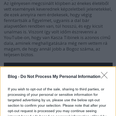
Az igényesen megcsinált klipben az énekes életéből
vett események keverednek képzeletbeli jelenetekkel,
de ezek annyira nem érdekesek, hogy végig
fenntartsák a figyelmet, ugyanis a dal bár
alapvetően rendben van, túl hosszú, és egy kicsit
unalmas is. Viszont így volt időm észrevenni a
YouTube-on, hogy van Kasza Tibinek is azonos című
dala, aminek meghallgatására még nem vettem rá
magam, de hogy annál jobb a Bogoz száma, az
teljesen biztos.
Blog -
Do Not Process My Personal Information
If you wish to opt-out of the sale, sharing to third parties, or
processing of your personal or sensitive information for
targeted advertising by us, please use the below opt-out
section to confirm your selection. Please note that after your
opt-out request is processed you may continue seeing