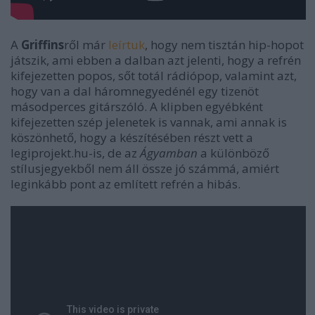
A
Griffins
ről már
leírtuk
, hogy nem tisztán hip-hopot
játszik, ami ebben a dalban azt jelenti, hogy a refrén
kifejezetten popos, sőt totál rádiópop, valamint azt,
hogy van a dal háromnegyedénél egy tizenöt
másodperces gitárszóló. A klipben egyébként
kifejezetten szép jelenetek is vannak, ami annak is
köszönhető, hogy a készítésében részt vett a
legiprojekt.hu-is, de az
Ágyamban
a különböző
stílusjegyekből nem áll össze jó számmá, amiért
leginkább pont az említett refrén a hibás.