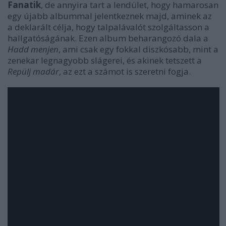
Fanatik
, de annyira tart a lendület, hogy hamarosan
egy újabb albummal jelentkeznek majd, aminek az
a deklarált célja, hogy talpalávalót szolgáltasson a
hallgatóságának. Ezen album beharangozó dala a
Hadd menjen
, ami csak egy fokkal diszkósabb, mint a
zenekar legnagyobb slágerei, és akinek tetszett a
Repülj madár
, az ezt a számot is szeretni fogja.