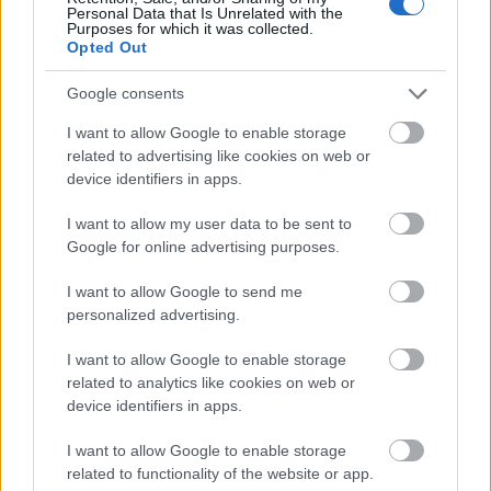
Personal Data that Is Unrelated with the
Purposes for which it was collected.
Opted Out
Google consents
I want to allow Google to enable storage
related to advertising like cookies on web or
device identifiers in apps.
I want to allow my user data to be sent to
Google for online advertising purposes.
I want to allow Google to send me
Animált klip készült a
Tai Chi Teacher
Made in China
personalized advertising.
című számához, ami egy egészen fura alternatív dal,
de ez nem azt jelenti, hogy gagyi lenne, sőt, igazából
I want to allow Google to enable storage
tök jó. A szerzemény értelmezésem szerint a közeli
related to analytics like cookies on web or
jövőben játszódik, és kb. arról szól, hogy Kína
device identifiers in apps.
fokozatosan domináns pozícióba került a világban,
vagy éppen az emberek mindennapjaiban a
I want to allow Google to enable storage
termékei által. Tök jól illik a témához a Verhóczki
related to functionality of the website or app.