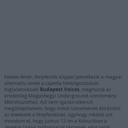
Fekete-fehér, fényfestős klippel jelentkezik a magyar
alternatív zenék a capella feldolgozásával
foglalatoskodó
Budapest Voices
, méghozzá az
eredetileg Magashegyi Underground-szerzemény
Metróhuzat
hoz. Azt nem igazán sikerült
megállapítanom, hogy miket szeretnének ábrázolni
az énekesek a fényfestéssel, úgyhogy inkább azt
mondom el, hogy június 12-én a Kobuciban a
zenekar tagjai bolhapiacot tartanak, ahol saját