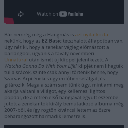
Bár nemrég még a Hangmás is
azt nyilatkozta
nekünk, hogy az
EZ Basic
tetszhalott állapotban van,
úgy néz ki, hogy a zenekar végleg előmászott a
barlangból, ugyanis a tavaly novemberi
Unnatural
után ismét új klippel jelentkezett. A
Watcha Gonna Do With Your Life?
klipjét nem lihegték
túl a srácok, szinte csak annyi történik benne, hogy
Szarvas Árpi énekes egy erdőben sétálgat, és
gitározik. Maga a szám sem tűnik úgy, mint ami meg
akarja váltani a világot, egy kellemes, lightos
popdal, de a refrén első hangjával együtt eszembe
jutott a zenekar tök király bemutatkozó albuma még
2007-ből, és így rögtön kíváncsi lettem az őszre
beharangozott harmadik lemezre is.