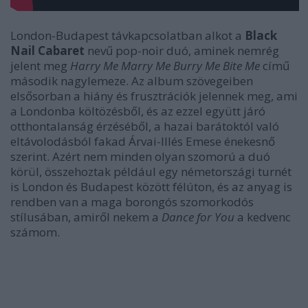
London-Budapest távkapcsolatban alkot a
Black
Nail Cabaret
nevű pop-noir duó, aminek nemrég
jelent meg
Harry Me Marry Me Burry Me Bite Me
című
második nagylemeze. Az album szövegeiben
elsősorban a hiány és frusztrációk jelennek meg, ami
a Londonba költözésből, és az ezzel együtt járó
otthontalanság érzéséből, a hazai barátoktól való
eltávolodásból fakad Árvai-Illés Emese énekesnő
szerint. Azért nem minden olyan szomorú a duó
körül, összehoztak például egy németországi turnét
is London és Budapest között félúton, és az anyag is
rendben van a maga borongós szomorkodós
stílusában, amiről nekem a
Dance for You
a kedvenc
számom.