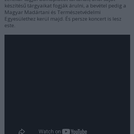
készítésű tárgyaikat fogják árulni, a bevétel pedig a
Magyar Madártani és Természetvédelmi
Egyesülethez kerül majd. És persze koncert is lesz
este.