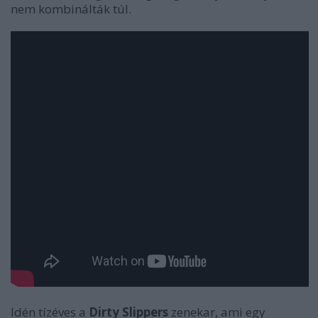
nem kombinálták túl.
Idén tízéves a
Dirty Slippers
zenekar, ami egy