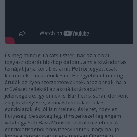
És még mindig Takáts Eszter, bár az alábbi
fogyasztóbarát hip-hop dalban, ami a kivándorlás
témáját járja körül, és amit
Petrix
jegyez, csak
közreműködik az énekesnő. Én egyébként mindig
örülök az ilyen szerzeményeknek, azaz annak, ha a
művészet reflektál az aktuális társadalmi
jelenségekre, így ennek is. Bár Petrix sorai időnként
elég közhelyesek, vannak bennük érdekes
gondolatok, és jól is rímelnek, és lehet, hogy ez
hülyeség, de szövegileg, rímszerkezetileg engem
valahogy Sub Bass Monsterre emlékeztetnek. A
gondolatiságból annyit felvillantok, hogy bár jól
jönne a rapper szerint egy magyar Obama, ő