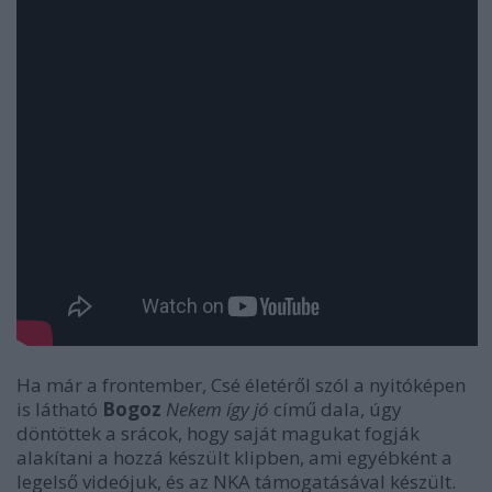
Ha már a frontember, Csé életéről szól a nyitóképen
is látható
Bogoz
Nekem így jó
című dala, úgy
döntöttek a srácok, hogy saját magukat fogják
alakítani a hozzá készült klipben, ami egyébként a
legelső videójuk, és az NKA támogatásával készült.