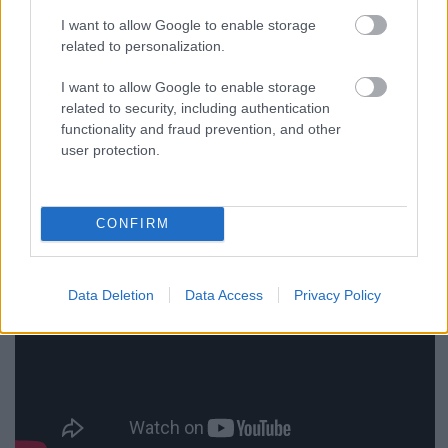
Ádám által készített klip, amelynek végére a
I want to allow Google to enable storage
főszereplőt egy olyan integető macskává operálják,
related to personalization.
ami a legtöbb kínai büféből ismerős lehet mindenki
számára.
I want to allow Google to enable storage
related to security, including authentication
functionality and fraud prevention, and other
user protection.
CONFIRM
Data Deletion
Data Access
Privacy Policy