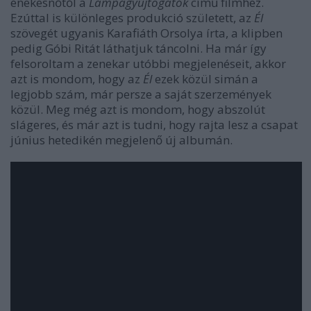
énekesnőtől a
Lámpagyújtogatók
című filmhez.
Ezúttal is különleges produkció született, az
Él
szövegét ugyanis Karafiáth Orsolya írta, a klipben
pedig Góbi Ritát láthatjuk táncolni. Ha már így
felsoroltam a zenekar utóbbi megjelenéseit, akkor
azt is mondom, hogy az
Él
ezek közül simán a
legjobb szám, már persze a saját szerzemények
közül. Meg még azt is mondom, hogy abszolút
slágeres, és már azt is tudni, hogy rajta lesz a csapat
június hetedikén megjelenő új albumán.