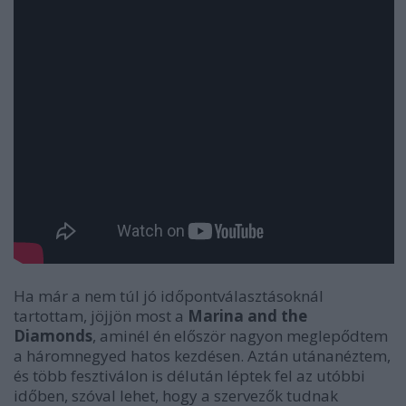
Ha már a nem túl jó időpontválasztásoknál
tartottam, jöjjön most a
Marina and the
Diamonds
, aminél én először nagyon meglepődtem
a háromnegyed hatos kezdésen. Aztán utánanéztem,
és több fesztiválon is délután léptek fel az utóbbi
időben, szóval lehet, hogy a szervezők tudnak