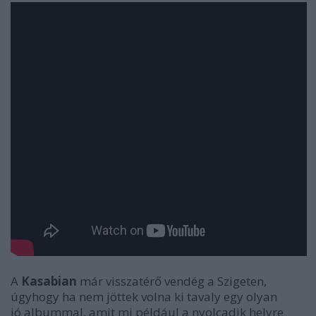
A
Kasabian
már visszatérő vendég a Szigeten,
úgyhogy ha nem jöttek volna ki tavaly egy olyan
jó albummal, amit mi például a nyolcadik helyre