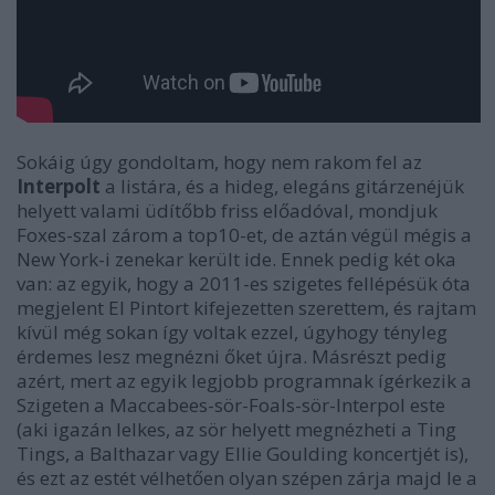
Sokáig úgy gondoltam, hogy nem rakom fel az
Interpolt
a listára, és a hideg, elegáns gitárzenéjük
helyett valami üdítőbb friss előadóval, mondjuk
Foxes-szal zárom a top10-et, de aztán végül mégis a
New York-i zenekar került ide. Ennek pedig két oka
van: az egyik, hogy a 2011-es szigetes fellépésük óta
megjelent El Pintort kifejezetten szerettem, és rajtam
kívül még sokan így voltak ezzel, úgyhogy tényleg
érdemes lesz megnézni őket újra. Másrészt pedig
azért, mert az egyik legjobb programnak ígérkezik a
Szigeten a Maccabees-sör-Foals-sör-Interpol este
(aki igazán lelkes, az sör helyett megnézheti a Ting
Tings, a Balthazar vagy Ellie Goulding koncertjét is),
és ezt az estét vélhetően olyan szépen zárja majd le a