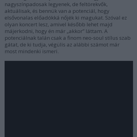
nagyszínpadosak legyenek, de feltörekvők,
aktuálisak, és bennük van a potenciál, hogy
elsővonalas előadókká nőjék ki magukat. Szóval ez
olyan koncert lesz, amivel később lehet majd
májerkodni, hogy én már „akkor” láttam. A
potenciálnak talán csak a finom neo-soul stílus szab
gátat, de ki tudja, végülis az alábbi számot már
most mindenki ismeri.