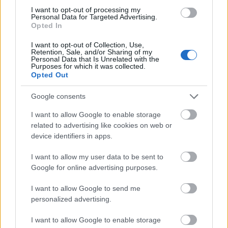
I want to opt-out of processing my
Personal Data for Targeted Advertising.
Opted In
I want to opt-out of Collection, Use,
Retention, Sale, and/or Sharing of my
Personal Data that Is Unrelated with the
Purposes for which it was collected.
Opted Out
Google consents
I want to allow Google to enable storage
related to advertising like cookies on web or
device identifiers in apps.
Lesz persze a nagyszínpadon Avicii és Martin Garrix
I want to allow my user data to be sent to
is főműsoridőben, de aki bulizni akar, annak én
Google for online advertising purposes.
inkább a
Rudimentalt
ajánlom, hiszen a srácok
azért mégiscsak hangszeres drum’n’bass-t, és nem
I want to allow Google to send me
kőprimitív EDM-et tolnak, ráadásul elég aktuálisak
personalized advertising.
és slágeresek is, és vélhetően egy nagyon lendületes
koncertet fognak adni. Ráadásul az is garantált,
I want to allow Google to enable storage
hogy a tavalyi Balaton Sound-os fellépésükkel