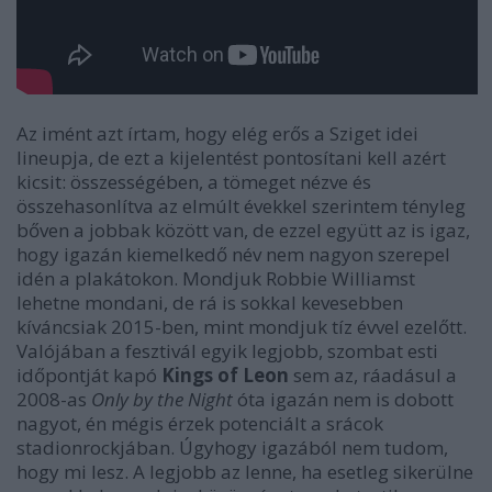
Az imént azt írtam, hogy elég erős a Sziget idei
lineupja, de ezt a kijelentést pontosítani kell azért
kicsit: összességében, a tömeget nézve és
összehasonlítva az elmúlt évekkel szerintem tényleg
bőven a jobbak között van, de ezzel együtt az is igaz,
hogy igazán kiemelkedő név nem nagyon szerepel
idén a plakátokon. Mondjuk Robbie Williamst
lehetne mondani, de rá is sokkal kevesebben
kíváncsiak 2015-ben, mint mondjuk tíz évvel ezelőtt.
Valójában a fesztivál egyik legjobb, szombat esti
időpontját kapó
Kings of Leon
sem az, ráadásul a
2008-as
Only by the Night
óta igazán nem is dobott
nagyot, én mégis érzek potenciált a srácok
stadionrockjában. Úgyhogy igazából nem tudom,
hogy mi lesz. A legjobb az lenne, ha esetleg sikerülne