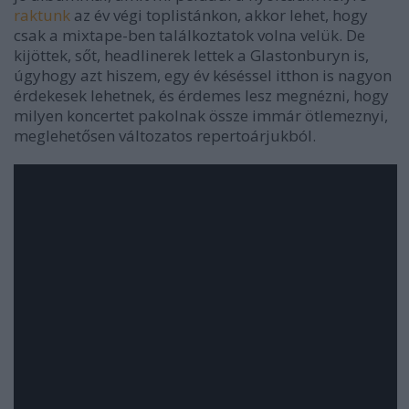
raktunk
az év végi toplistánkon, akkor lehet, hogy
csak a mixtape-ben találkoztatok volna velük. De
kijöttek, sőt, headlinerek lettek a Glastonburyn is,
úgyhogy azt hiszem, egy év késéssel itthon is nagyon
érdekesek lehetnek, és érdemes lesz megnézni, hogy
milyen koncertet pakolnak össze immár ötlemeznyi,
meglehetősen változatos repertoárjukból.