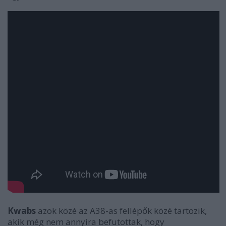
Kwabs
azok közé az A38-as fellépők közé tartozik,
akik még nem annyira befutottak, hogy