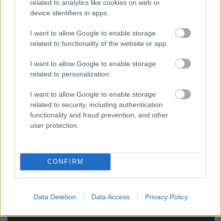
related to analytics like cookies on web or
ellentétben
idén már mi is meg tudjuk őket nézni,
device identifiers in apps.
hiszen a nagyszínpadon fognak fellépni, nem egy
zsúfolt sátorban. Vasárnapra utolsó nagy bulinak
I want to allow Google to enable storage
azért a Rudimental-Limp Bizkit kombó elég jó lehet,
related to functionality of the website or app.
Fred Dursték ugyan már eléggé lejártak, de tavaly
például azt is
írtuk róluk
, hogy a Limp Bizkit egy
I want to allow Google to enable storage
pazar koncertzenekar.
related to personalization.
I want to allow Google to enable storage
related to security, including authentication
functionality and fraud prevention, and other
user protection.
CONFIRM
Data Deletion
Data Access
Privacy Policy