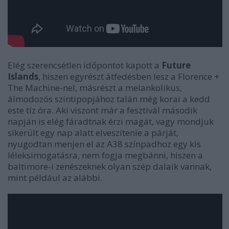
Elég szerencsétlen időpontot kapott a
Future
Islands
, hiszen egyrészt átfedésben lesz a Florence +
The Machine-nel, másrészt a melankolikus,
álmodozós szintipopjához talán még korai a kedd
este tíz óra. Aki viszont már a fesztivál második
napján is elég fáradtnak érzi magát, vagy mondjuk
sikerült egy nap alatt elveszítenie a párját,
nyugodtan menjen el az A38 színpadhoz egy kis
léleksimogatásra, nem fogja megbánni, hiszen a
baltimore-i zenészeknek olyan szép dalaik vannak,
mint például az alábbi.