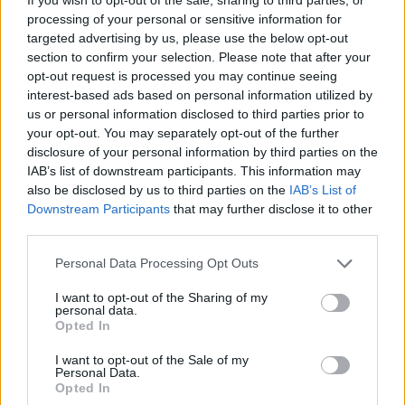
processing of your personal or sensitive information for
Aki szeretne az egy hét együttlét alatt az angolon és
targeted advertising by us, please use the below opt-out
a magyaron kívül más nyelven is hallani énekelni
section to confirm your selection. Please note that after your
valakit, annak
CRO
-t ajánlom, aki saját állítása
opt-out request is processed you may continue seeing
szerint raop műfajban nyomul, ami a rap és a pop
interest-based ads based on personal information utilized by
keveréke. Igazából inkább azt lehet mondani, hogy
us or personal information disclosed to third parties prior to
elég slágeres popot csinál, amiben tényleg van rap
your opt-out. You may separately opt-out of the further
is, de nem olyan mértékben, hogy az bárkit is
disclosure of your personal information by third parties on the
elrettentsen a meghallgatásától. A leginkább
IAB’s list of downstream participants. This information may
azonban azért érdekes CRO zenéje, mert ha csak
also be disclosed by us to third parties on the
IAB’s List of
hallgatod, és próbálsz elvonatkoztatni a nyelvtől, sok
Downstream Participants
that may further disclose it to other
száma alapján simán gondolhatnád amerikai
third parties.
előadónak is, ez pedig nagyon jól mutatja, hogy a
Please note that this website/app uses one or more Google
kontinensen nem csak eurovíziós slágereket lehet
Personal Data Processing Opt Outs
services and may gather and store information including but
írni.
not limited to your visit or usage behaviour. You may click to
I want to opt-out of the Sharing of my
personal data.
grant or deny consent to Google and its third-party tags to
Opted In
use your data for below specified purposes in below Google
consent section.
I want to opt-out of the Sale of my
Personal Data.
Opted In