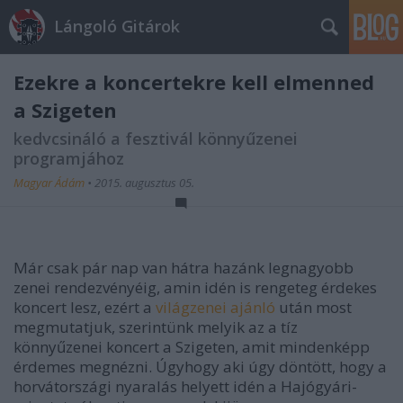
Lángoló Gitárok
Ezekre a koncertekre kell elmenned
a Szigeten
kedvcsináló a fesztivál könnyűzenei
programjához
Magyar Ádám
•
2015. augusztus 05.
Már csak pár nap van hátra hazánk legnagyobb
zenei rendezvényéig, amin idén is rengeteg érdekes
koncert lesz, ezért a
világzenei ajánló
után most
megmutatjuk, szerintünk melyik az a tíz
könnyűzenei koncert a Szigeten, amit mindenképp
érdemes megnézni. Úgyhogy aki úgy döntött, hogy a
horvátországi nyaralás helyett idén a Hajógyári-