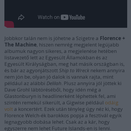
Jobbkor talán nem is jöhetne a Szigetre a
Florence +
The Machine
, hiszen nemrég megjelent legújabb
albumuk nagyon sikeres, a megjelenése hetében
listavezető lett az Egyesült Államokban és az
Egyesült Királyságban, meg hat másik országban is,
és bár az agyonjátszott
Ship to Wreck
nekem annyira
nem jön be, olyan jó dalok is vannak rajta, mint
például az alábbi
Delilah
. Plusz annyira jól jöttek ki
Dave Grohl lábtöréséből, hogy idén még a
Glastonburyn is headlinerként léphettek fel, ami
szintén remekül sikerült, a Gigwise például
odáig
volt
a koncertért. Ezek után tényleg úgy néz ki, hogy
Florence Welch-ék barokkos popja a fesztivál egyik
legnagyobb dobása lehet. Csak az a kár, hogy
egyszerre nem lehet Future Islands-en is lenni.