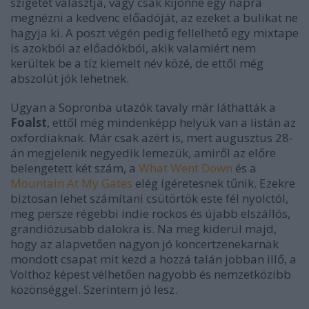
szigetet választja, vagy csak kijönne egy napra
megnézni a kedvenc előadóját, az ezeket a bulikat ne
hagyja ki. A poszt végén pedig fellelhető egy mixtape
is azokból az előadókból, akik valamiért nem
kerültek be a tíz kiemelt név közé, de ettől még
abszolút jók lehetnek.
Ugyan a Sopronba utazók tavaly már láthatták a
Foalst
, ettől még mindenképp helyük van a listán az
oxfordiaknak. Már csak azért is, mert augusztus 28-
án megjelenik negyedik lemezük, amiről az előre
belengetett két szám, a
What Went Down
és a
Mountain At My Gates
elég ígéretesnek tűnik. Ezekre
biztosan lehet számítani csütörtök este fél nyolctól,
meg persze régebbi indie rockos és újabb elszállós,
grandiózusabb dalokra is. Na meg kiderül majd,
hogy az alapvetően nagyon jó koncertzenekarnak
mondott csapat mit kezd a hozzá talán jobban illő, a
Volthoz képest vélhetően nagyobb és nemzetközibb
közönséggel. Szerintem jó lesz.