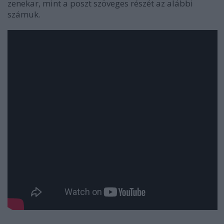
zenekar, mint a poszt szöveges részét az alábbi
számuk.