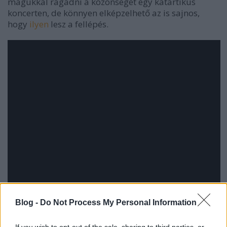
magukkal ragadni a közönséget egy katartikus
koncerten, de könnyen elképzelhető az is sajnos,
hogy
ilyen
lesz a fellépés.
Blog -
Do Not Process My Personal Information
If you wish to opt-out of the sale, sharing to third parties, or