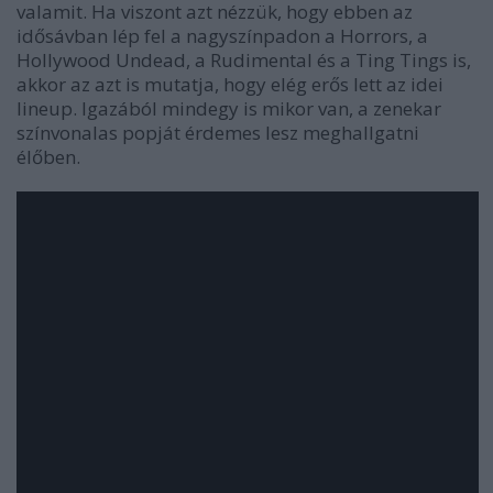
valamit. Ha viszont azt nézzük, hogy ebben az
idősávban lép fel a nagyszínpadon a Horrors, a
Hollywood Undead, a Rudimental és a Ting Tings is,
akkor az azt is mutatja, hogy elég erős lett az idei
lineup. Igazából mindegy is mikor van, a zenekar
színvonalas popját érdemes lesz meghallgatni
élőben.