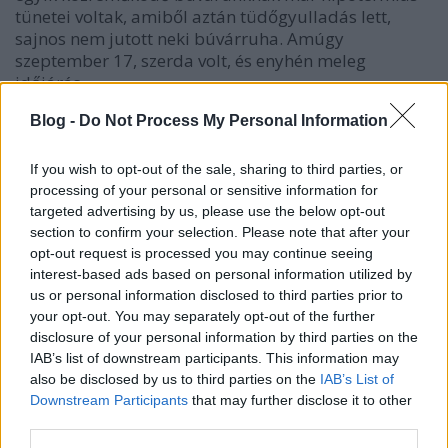
tünetei voltak, amiből aztán tüdőgyulladás lett,
sajnos nem jutott neki búvárruha. Amúgy
szeptember 17, szerda volt, és enyhén meleg
időjárás.
Blog -
Do Not Process My Personal Information
"Visszagondolva csodálom, hogy ennyivel
If you wish to opt-out of the sale, sharing to third parties, or
processing of your personal or sensitive information for
megúsztuk"
targeted advertising by us, please use the below opt-out
section to confirm your selection. Please note that after your
Interjú Lente Viktorral és Lukács Péter
opt-out request is processed you may continue seeing
Benjáminnal, a film hangmérnökeivel
interest-based ads based on personal information utilized by
us or personal information disclosed to third parties prior to
Viktor:
Minden óvintézkedés ellenére voltak
your opt-out. You may separately opt-out of the further
disclosure of your personal information by third parties on the
kevésbé szerencsés esetek, amik
IAB’s list of downstream participants. This information may
borítékolhatóak voltak a helyszínek extrém
also be disclosed by us to third parties on the
IAB’s List of
jellegét tekintve. Visszagondolva csodálom,
Downstream Participants
that may further disclose it to other
third parties.
hogy ennyivel megúsztuk. Például az Elefánt