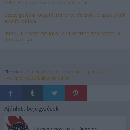
Péter Benjáminnal és Lente Viktorral.
Beszélgetés a forgatásról Jónás Verával, plusz a játék
első fordulója.
Interjú Horváth Attilával, a Subscribe gitárosával a
film kapcsán.
Címkék:
interjú
mozi
sennheiser
elefánt
szponzoráció
nyereményjáték
balaton method
Ajánlott bejegyzések:
Ez megy most az új Lángolón