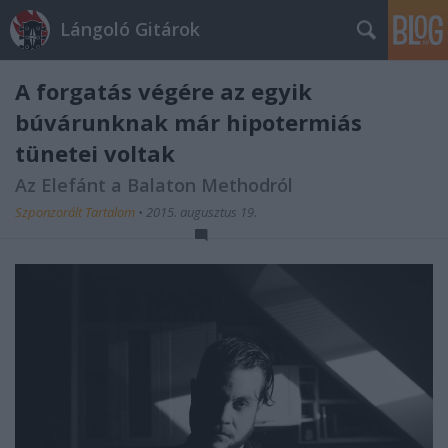
Lángoló Gitárok
A forgatás végére az egyik
búvárunknak már hipotermiás
tünetei voltak
Az Elefánt a Balaton Methodról
Szponzorált Tartalom
•
2015. augusztus 19.