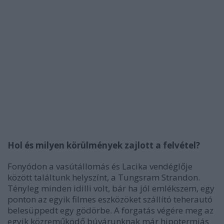
Hol és milyen körülmények zajlott a felvétel?
Fonyódon a vasútállomás és Lacika vendéglője
között találtunk helyszínt, a Tungsram Strandon.
Tényleg minden idilli volt, bár ha jól emlékszem, egy
ponton az egyik filmes eszközöket szállító teherautó
belesüppedt egy gödörbe. A forgatás végére meg az
egyik közreműködő búvárunknak már hipotermiás