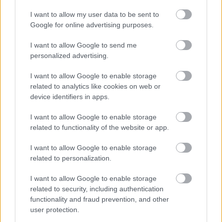
A film koncepciója az volt, hogy a közreműködők
I want to allow my user data to be sent to
élőben játsszák el a dalukat a Balaton
Google for online advertising purposes.
környékén, nem megszokott helyszíneken.
Milyen volt egy ilyen, nem feltétlenül próbatermi
I want to allow Google to send me
vagy koncertes közegben zenélni?
personalized advertising.
Vicces. Voltak kisebb-nagyobb kihívások, amikkel
I want to allow Google to enable storage
ügyesen, vagy kevésbé eredményesen
related to analytics like cookies on web or
tudtunk megbirkózni, például hogyan juttassuk el a
device identifiers in apps.
hangszerek jelét a vízben úszkáló vízibicikliktől a kis
felvevő és keverő eszközökig, amelyek a parton
I want to allow Google to enable storage
vannak? Aztán hogyan fogjuk egymást hallani,
related to functionality of the website or app.
hogyan fognak minket a búvárok hallani? Hogyan
tudják majd a búvárok a vízibicikliket a kitalált
I want to allow Google to enable storage
irányba terelni, és közben úgy mozogni és bujkálni,
related to personalization.
hogy ne vegye őket észre a folyamatosan mozgó
I want to allow Google to enable storage
kamera? Szóval mindent mindenhez hangolni és
related to security, including authentication
időzíteni kellett, és lemondani bizonyos dolgokról,
functionality and fraud prevention, and other
például, hogy halljuk egymás játékát, és úgy szóljon
user protection.
a zene mint a próbateremben vagy koncerten.