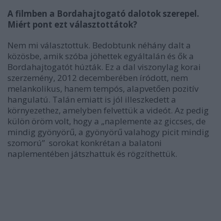
A filmben a Bordahajtogató dalotok szerepel.
Miért pont ezt választottátok?
Nem mi választottuk. Bedobtunk néhány dalt a
közösbe, amik szóba jöhettek egyáltalán és ők a
Bordahajtogatót húzták. Ez a dal viszonylag korai
szerzemény, 2012 decemberében íródott, nem
melankolikus, hanem tempós, alapvetően pozitív
hangulatú. Talán emiatt is jól illeszkedett a
környezethez, amelyben felvettük a videót. Az pedig
külön öröm volt, hogy a „naplemente az giccses, de
mindig gyönyörű, a gyönyörű valahogy picit mindig
szomorú” sorokat konkrétan a balatoni
naplementében játszhattuk és rögzíthettük.