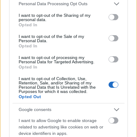
videó forgatásán az egyik cin mikrofonostul
Please note that this website/app uses one or more Google
Personal Data Processing Opt Outs
bedőlt a vízbe egy próbafelvétel alatt. A
services and may gather and store information including but
not limited to your visit or usage behaviour. You may click to
I want to opt-out of the Sharing of my
filmen ki is lehet szúrni melyik mert az az
personal data.
grant or deny consent to Google and its third-party tags to
Opted In
egyetlen, amin nincsen szivacs.
use your data for below specified purposes in below Google
consent section.
I want to opt-out of the Sale of my
Ilyenkor mit lehetett csinálni?
Personal Data.
Opted In
Péter:
Drukkoltunk, hogy működjön utána
I want to opt-out of processing my
Personal Data for Targeted Advertising.
is. Gyorsan kikaptuk a vízből, szétcsavartuk,
Opted In
kiraktuk száradni. Aznap már nem
I want to opt-out of Collection, Use,
használtuk, de az volt a durva, hogy utána
Retention, Sale, and/or Sharing of my
is tökéletesen működött, később még
Personal Data that Is Unrelated with the
Purposes for which it was collected.
alaposabban megvizsgálták, és semmi baja
Opted Out
nem volt. Úgy látszik szerette a Balatont.
Google consents
A teljes interjút itt olvashatod!
I want to allow Google to enable storage
related to advertising like cookies on web or
device identifiers in apps.