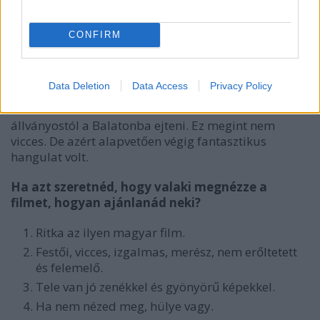
Van esetleg valamilyen mókás sztoritok a
forgatásról?
CONFIRM
A teherautós és a búváros sztorin kívül, amik ugye
egyáltalán nem voltak viccesek, még talán annyi
Data Deletion
Data Access
Privacy Policy
történt, hogy forgatás alatt sikerült egy
természetesen nem túl olcsó kondimikrofont
állványostól a Balatonba ejteni. Ez megint nem
vicces. De azért alapvetően végig fantasztikus
hangulat volt.
Ha azt szeretnéd, hogy valaki megnézze a
filmet, hogyan ajánlanád neki?
Ritka az ilyen magyar film.
Festői, vicces, izgalmas, merész, nem erőltetett
és felemelő.
Tele van jó zenékkel és gyönyörű képekkel.
Ha nem nézed meg, hülye vagy.