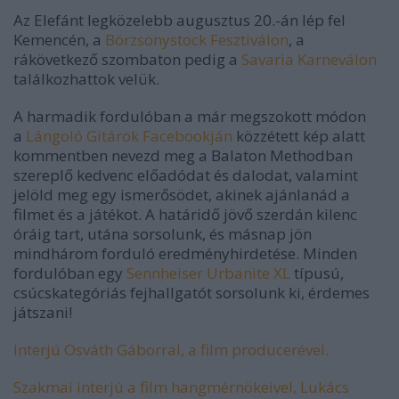
Az Elefánt legközelebb augusztus 20.-án lép fel
Kemencén, a
Börzsönystock Fesztiválon
, a
rákövetkező szombaton pedig a
Savaria Karneválon
találkozhattok velük.
A harmadik fordulóban a már megszokott módon
a
Lángoló Gitárok Facebookján
közzétett kép alatt
kommentben nevezd meg a Balaton Methodban
szereplő kedvenc előadódat és dalodat, valamint
jelöld meg egy ismerősödet, akinek ajánlanád a
filmet és a játékot. A határidő jövő szerdán kilenc
óráig tart, utána sorsolunk, és másnap jön
mindhárom forduló eredményhirdetése. Minden
fordulóban egy
Sennheiser Urbanite XL
típusú,
csúcskategóriás fejhallgatót sorsolunk ki, érdemes
játszani!
Interjú Osváth Gáborral, a film producerével.
Szakmai interjú a film hangmérnökeivel, Lukács