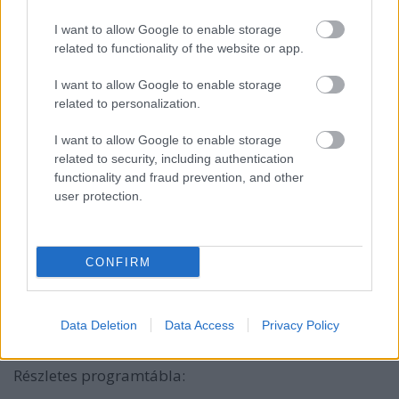
ez"
- Meséli Bérczesi Robi, énekes, a csapat pedig
arra buzdítja rajongóikat, maguk is osszák meg egy
I want to allow Google to enable storage
fotó formájában a zenekarral kapcsolatos
related to functionality of the website or app.
emlékeiket Instagramon vagy Facebookon
a #hiperkarma15 taget használva.
I want to allow Google to enable storage
related to personalization.
Az abszolút zárónapon pedig egy hamisíthatatlan
Punnany Massif koncerttel enged minket útra a nyár,
I want to allow Google to enable storage
related to security, including authentication
amikor is jó eséllyel ismét megtöltik Európa
functionality and fraud prevention, and other
legnagyobb szabadtéri szórakozóhelyét. A
user protection.
négynapos koncertdömpinget pedig – fesztiválhoz
méltóan – egy karszalagba sűrítve megkaphatod, de
adott koncertre szóló napijegyek is lesznek a nyár
utolsó fesztiválján. Mert bár a naptár szerint már ősz
CONFIRM
van, a Budapest Parkban még közel egy hónapig
nyári hangulat uralkodik, kiszakítva minden belépőt
a hétköznapok karmából, a legjobb
Data Deletion
Data Access
Privacy Policy
zenei aláfestéssel.
Részletes programtábla: