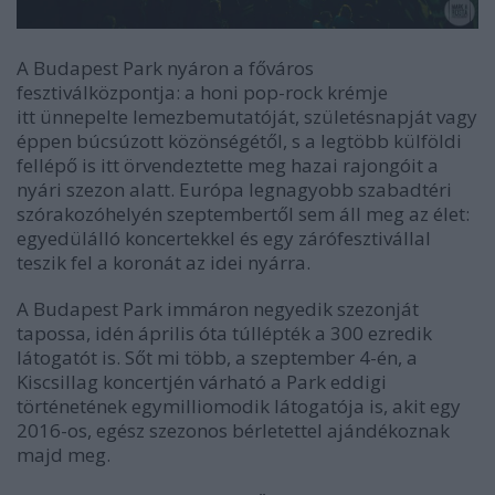
A Budapest Park nyáron a főváros
fesztiválközpontja: a honi pop-rock krémje
itt ünnepelte lemezbemutatóját, születésnapját vagy
éppen búcsúzott közönségétől, s a legtöbb külföldi
fellépő is itt örvendeztette meg hazai rajongóit a
nyári szezon alatt. Európa legnagyobb szabadtéri
szórakozóhelyén szeptembertől sem áll meg az élet:
egyedülálló koncertekkel és egy zárófesztivállal
teszik fel a koronát az idei nyárra.
A Budapest Park immáron negyedik szezonját
tapossa, idén április óta túllépték a 300 ezredik
látogatót is. Sőt mi több, a szeptember 4-én, a
Kiscsillag koncertjén várható a Park eddigi
történetének egymilliomodik látogatója is, akit egy
2016-os, egész szezonos bérletettel ajándékoznak
majd meg.