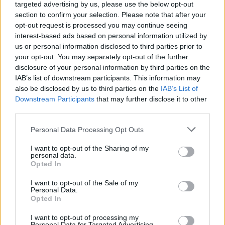
vagyunk túl. Mi szerencsésnek érezzük magunkat, hogy
targeted advertising by us, please use the below opt-out
egy ilyen hosszú menetben folyamatosan aktívak és
section to confirm your selection. Please note that after your
pozitívak maradtunk. Most azonban egy olyan
opt-out request is processed you may continue seeing
periódus következik, amiben a koncertezés szünetel és
interest-based ads based on personal information utilized by
önmagunkra figyelünk, átgondoljuk a múltat és
us or personal information disclosed to third parties prior to
remélhetőleg rátalálunk arra az útra, amin tovább
your opt-out. You may separately opt-out of the further
disclosure of your personal information by third parties on the
szeretnénk haladni”
- üzeni a teljes zenekar.
IAB’s list of downstream participants. This information may
also be disclosed by us to third parties on the
IAB’s List of
Itt tartja a Republic is 25 éves jubileumi koncertjét
Downstream Participants
that may further disclose it to other
szeptember 19-én, ahol három órás ünnepi bulival
third parties.
tisztelegnek a múlt, a barátok, a rajongók és egymás
előtt. A múltidézés mellett pedig felcsendül
Please note that this website/app uses one or more Google
Personal Data Processing Opt Outs
„Rajzoljunk Álmokat!” című dupla aranylemezes
services and may gather and store information including but
albumuk pár dala is. Az ingyenes koncertre máris
not limited to your visit or usage behaviour. You may click to
I want to opt-out of the Sharing of my
betelt a regisztráció. És máris elérkeztünk a Park
personal data.
grant or deny consent to Google and its third-party tags to
Opted In
záró hetéhez, ahol halk ajtóbecsukás helyett egy
use your data for below specified purposes in below Google
igazi fesztivállal, a Kapuzárási Piknik fesztivállal
consent section.
I want to opt-out of the Sale of my
búcsúztathatjuk kedvenc
Personal Data.
Opted In
szabadtéri szórakozóhelyünket négy napon át,
szeptember 23. és 26. között. És ha már
I want to opt-out of processing my
fesztivál, természetesen a nyár legnépszerűbb
Personal Data for Targeted Advertising.