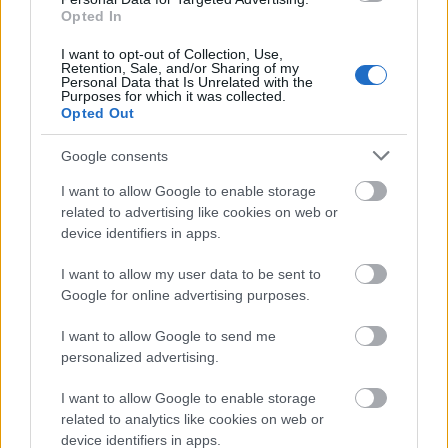
fesztiválzenekaraiból áll össze a Kapuzárási
Opted In
Piknik line-upja. Különleges látványt ígér a Halott
I want to opt-out of Collection, Use,
Pénzből Marsalkó Dávid pikniknyitó koncertjükre:
Retention, Sale, and/or Sharing of my
„Az idei második parkos koncertünkre extra
Personal Data that Is Unrelated with the
Purposes for which it was collected.
műsorral készülünk, hogy méltóképpen zárjuk le életünk
Opted Out
eddigi legjobb nyarát. Látványban és a dallistával is az
a tervünk, hogy az eddigi Halott Pénz koncertek
Google consents
fővédnöke legyen.”
I want to allow Google to enable storage
Azonban a további napok is bővelkednek hallani- és
related to advertising like cookies on web or
látnivalóban: az idén kerek évfordulóját a Sziget
device identifiers in apps.
nagyszínpadán ünneplő Irie Maffia család
I want to allow my user data to be sent to
koncertjén például garantált az egész nézőteret
Google for online advertising purposes.
megmozgató tánc és a magasba emelkedő kezek. A
Kapuzárási Pikniken tartja 15. születésnapját a
I want to allow Google to send me
hiperkarma:
„Úgy érzem, hogy ezzel a koncerttel nem
personalized advertising.
csak a zenekar 15 éves fennállását ünnepeljük meg,
hanem a barátságunkét is, ami összetartott bennünket,
I want to allow Google to enable storage
még a legsötétebb időszakokban is. Sok próbát kiállt és
related to analytics like cookies on web or
azt hiszem, mindannyiunk számára fontos barátság
device identifiers in apps.