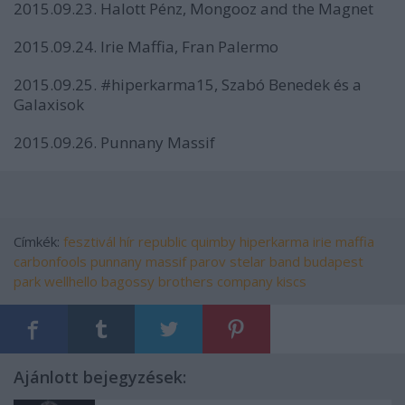
2015.09.23. Halott Pénz, Mongooz and the Magnet
2015.09.24. Irie Maffia, Fran Palermo
2015.09.25. #hiperkarma15, Szabó Benedek és a
Galaxisok
2015.09.26. Punnany Massif
Címkék:
fesztivál
hír
republic
quimby
hiperkarma
irie maffia
carbonfools
punnany massif
parov stelar band
budapest
park
wellhello
bagossy brothers company
kiscs
Ajánlott bejegyzések: