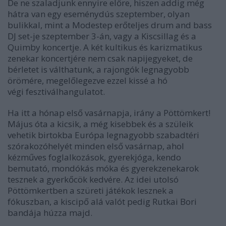
De ne szaladjunk ennyire előre, hiszen addig még
hátra van egy eseménydús szeptember, olyan
bulikkal, mint a Modestep erőteljes drum and bass
DJ set-je szeptember 3-án, vagy a Kiscsillag és a
Quimby koncertje. A két kultikus és karizmatikus
zenekar koncertjére nem csak napijegyeket, de
bérletet is válthatunk, a rajongók legnagyobb
örömére, megelőlegezve ezzel kissé a hó
végi fesztiválhangulatot.
Ha itt a hónap első vasárnapja, irány a Pöttömkert!
Május óta a kicsik, a még kisebbek és a szüleik
vehetik birtokba Európa legnagyobb szabadtéri
szórakozóhelyét minden első vasárnap, ahol
kézműves foglalkozások, gyerekjóga, kendo
bemutató, mondókás móka és gyerekzenekarok
tesznek a gyerkőcök kedvére. Az idei utolsó
Pöttömkertben a szüreti játékok lesznek a
fókuszban, a kiscipő alá valót pedig Rutkai Bori
bandája húzza majd.