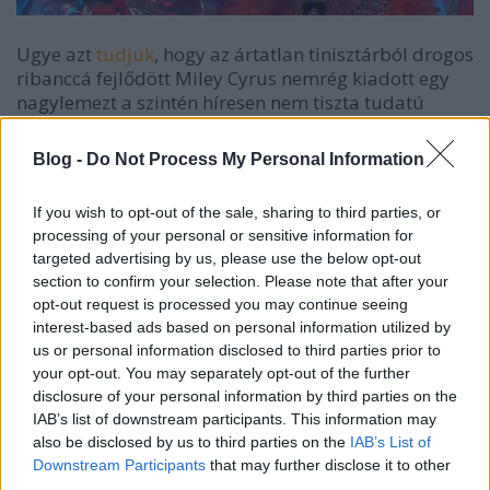
Ugye azt
tudjuk
, hogy az ártatlan tinisztárból drogos
ribanccá fejlődött Miley Cyrus nemrég kiadott egy
nagylemezt a szintén híresen nem tiszta tudatú
Flaming Lips zenekar hathatós közreműködésével.
Azt is
tudjuk
, hogy a lemez kifejezetten jó lett. Az
Blog -
Do Not Process My Personal Information
viszont most új hír, hogy a nevezett művészek
turnéra indulnak novemberben, decemberben, és
If you wish to opt-out of the sale, sharing to third parties, or
legalább egy koncertet teljesen meztelenül kívánnak
processing of your personal or sensitive information for
adni, de úgy, hogy a közönség is meztelen lesz,
targeted advertising by us, please use the below opt-out
valamint mindenki be lesz borítva tejjel ("illetve
section to confirm your selection. Please note that after your
valami fehér cuccal, ami tejnek néz ki" - idézet
opt-out request is processed you may continue seeing
Wayne Coyne Flaming Lips-frontembertől). A helyzet
interest-based ads based on personal information utilized by
az, hogy ezen már meg sem lepődünk. Sőt, egyelőre
us or personal information disclosed to third parties prior to
szórakoztató, amit ezek csinálnak, szóval inkább
your opt-out. You may separately opt-out of the further
várjuk a tervezett videót az eseményről. Cyrus
disclosure of your personal information by third parties on the
amúgy elmondta, hogy totál bele van zúgva Coyne-
IAB’s list of downstream participants. This information may
ba, és Coyne is ugyanígy érez a lány iránt, de
also be disclosed by us to third parties on the
IAB’s List of
semmiféle szexualitás nincs a kapcsolatban, mert az
Downstream Participants
that may further disclose it to other
azért nagyon durva lenne. Komolyan, mit szívnak
third parties.