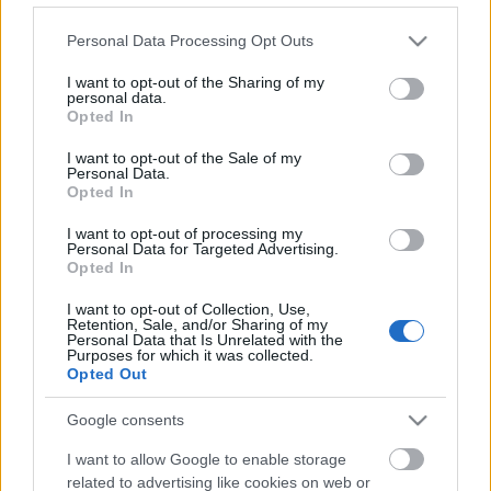
ezek?
Please note that this website/app uses one or more Google
Personal Data Processing Opt Outs
services and may gather and store information including but
not limited to your visit or usage behaviour. You may click to
I want to opt-out of the Sharing of my
personal data.
grant or deny consent to Google and its third-party tags to
Opted In
use your data for below specified purposes in below Google
consent section.
I want to opt-out of the Sale of my
Personal Data.
Opted In
I want to opt-out of processing my
Personal Data for Targeted Advertising.
Opted In
I want to opt-out of Collection, Use,
Retention, Sale, and/or Sharing of my
Personal Data that Is Unrelated with the
Purposes for which it was collected.
Opted Out
Google consents
I want to allow Google to enable storage
related to advertising like cookies on web or