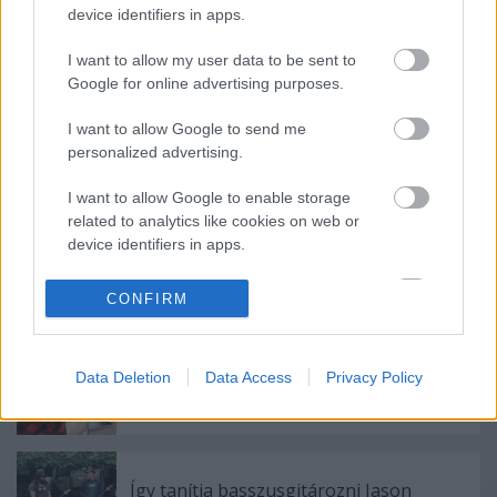
device identifiers in apps.
I want to allow my user data to be sent to
Címkék:
pop
rock
hír
flaming lips
miley cyrus
pszichedelikus
Google for online advertising purposes.
I want to allow Google to send me
personalized advertising.
Ajánlott bejegyzések:
I want to allow Google to enable storage
related to analytics like cookies on web or
device identifiers in apps.
Megérkezett!
I want to allow Google to enable storage
CONFIRM
related to functionality of the website or app.
I want to allow Google to enable storage
Dave Grohl dalt írt egy tízéves dobos
Data Deletion
Data Access
Privacy Policy
related to personalization.
kislányról
I want to allow Google to enable storage
related to security, including authentication
functionality and fraud prevention, and other
Így tanítja basszusgitározni Jason
user protection.