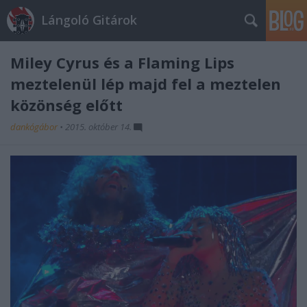
Lángoló Gitárok
Miley Cyrus és a Flaming Lips
meztelenül lép majd fel a meztelen
közönség előtt
dankógábor
•
2015. október 14.