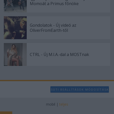
Momoát a Primus főnöke
Gondolatok - Új videó az
OliverFromEarth-től
CTRL - Új M.I.A.-dal a MOSTnak
SÜTI BEÁLLÍTÁSOK MÓDOSÍTÁSA
mobil
|
teljes