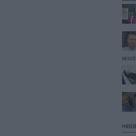
BESZ
HIRD