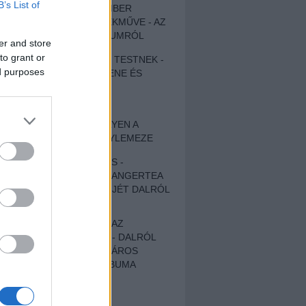
B’s List of
EGY DÜHÖS VÉNEMBER
UNIVERZÁLIS REMEKMŰVE - AZ
ÚJ BOB DYLAN-ALBUMRÓL
er and store
to grant or
ZENE LÉLEKNEK ÉS TESTNEK -
ed purposes
AUTENTIKUS NÉPZENE ÉS
KÖLTÉSZET
ÚJJÁSZÜLETETT
SZOMORKODÁS - ILYEN A
KATATONIA ÚJ NAGYLEMEZE
CROCODILE NERVES -
HALLGASD MEG AZ ANGERTEA
MA MEGJELENT EP-JÉT DALRÓL
DALRA!
A FELELŐSSÉGTŐL AZ
ELLOPOTT FÖLDIG - DALRÓL
DALRA A KÉPZELT VÁROS
SAMIZDAT CÍMŰ ALBUMA
ETÉS