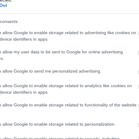
Out
Gondolatok - Új
Jön az új Bruce
s
videó az
Springsteen-
consents
y
OliverFromEarth-
lemez, itt egy dal
től
róla
o allow Google to enable storage related to advertising like cookies on
evice identifiers in apps.
o allow my user data to be sent to Google for online advertising
s.
to allow Google to send me personalized advertising.
Visszavette a
bakelit a vezető
helyét a fizikai
o allow Google to enable storage related to analytics like cookies on
eladásokban
evice identifiers in apps.
BESZ
o allow Google to enable storage related to functionality of the website
alomnak minősülnek, értük a
szolgáltatás technikai
üzemeltetője semmilyen felelősséget nem vállal, azokat nem
asználási feltételekben
és az
adatvédelmi tájékoztatóban
.
o allow Google to enable storage related to personalization.
o allow Google to enable storage related to security, including