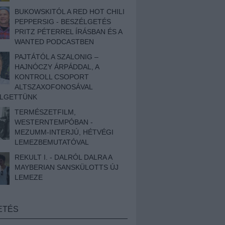
BUKOWSKITÓL A RED HOT CHILI
PEPPERSIG - BESZÉLGETÉS
PRITZ PÉTERREL ÍRÁSBAN ÉS A
WANTED PODCASTBEN
PAJTÁTÓL A SZALONIG –
HAJNÓCZY ÁRPÁDDAL, A
KONTROLL CSOPORT
ALTSZAXOFONOSÁVAL
ÉLGETTÜNK
TERMÉSZETFILM,
WESTERNTEMPÓBAN -
MEZUMM-INTERJÚ, HÉTVÉGI
LEMEZBEMUTATÓVAL
REKULT I. - DALRÓL DALRA A
MAYBERIAN SANSKÜLOTTS ÚJ
LEMEZE
ETÉS