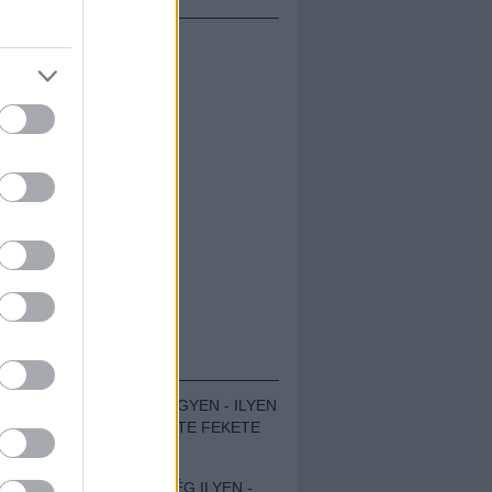
ÁMOLÓK
ZENÉS TÁBOR A HEGYEN - ILYEN
VOLT A VÍRUS SZÜLTE FEKETE
ZAJ FESZTIVÁL
SOHA NEM VOLT MÉG ILYEN -