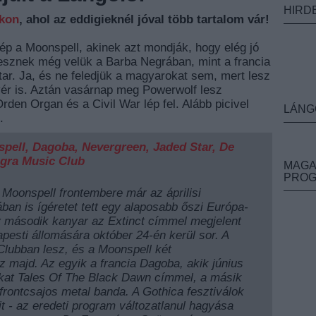
HIRD
nkon
, ahol az eddigieknél jóval több tartalom vár!
ép a Moonspell, akinek azt mondják, hogy elég jó
lesznek még velük a Barba Negrában, mint a francia
ar. Ja, és ne feledjük a magyarokat sem, mert lesz
r is. Aztán vasárnap meg Powerwolf lesz
den Organ és a Civil War lép fel. Alább picivel
LÁNG
.
pell, Dagoba, Nevergreen, Jaded Star, De
egra Music Club
MAGA
PRO
 Moonspell frontembere már az áprilisi
ban is ígéretet tett egy alaposabb őszi Európa-
gy második kanyar az Extinct címmel megjelent
pesti állomására október 24-én kerül sor. A
lubban lesz, és a Moonspell két
 majd. Az egyik a francia Dagoba, akik június
ukat Tales Of The Black Dawn címmel, a másik
frontcsajos metal banda. A Gothica fesztiválok
it - az eredeti program változatlanul hagyása