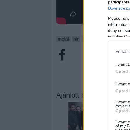
participants
Downstream 
Please note
information 
deny consent
in below Go
metál
hír
black
gót
moonspel
Persona
I want t
Opted 
I want t
Opted 
Ajánlott bejegyzések:
I want 
Advertis
Opted 
I want t
of my P
was col