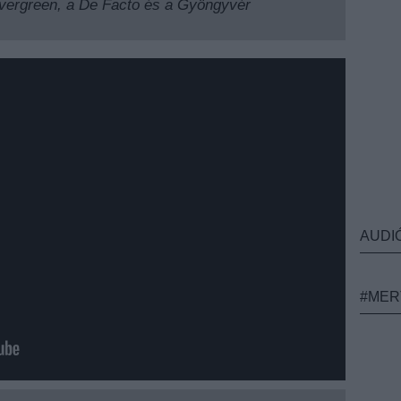
Nevergreen, a De Facto és a Gyöngyvér
AUDI
#MER