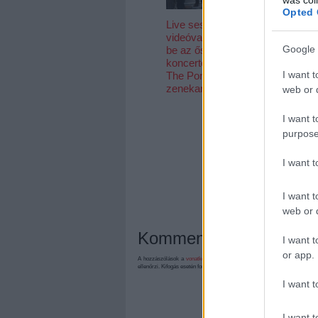
Opted 
Live session
Megvan az
videóval melegít
August Burn
Google 
be az őszi
Red- és Bur
koncertek előtt a
Tomorrow-
I want t
The Pontiac
koncertek új
zenekar
dátuma
web or d
I want t
purpose
I want 
I want t
web or d
Kommentek:
I want t
or app.
A hozzászólások a
vonatkozó jogszabályok
értelmében felhasználói tart
ellenőrzi. Kifogás esetén forduljon a blog szerkesztőjéhez. Részletek a
Felh
I want t
I want t