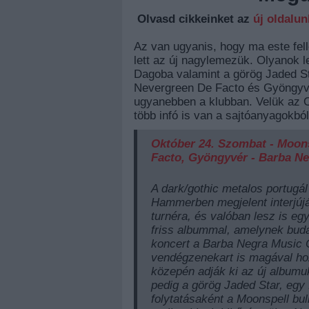
Olvasd cikkeinket az
új oldalu
Az van ugyanis, hogy ma este fell
lett az új nagylemezük. Olyanok 
Dagoba valamint a görög Jaded St
Nevergreen De Facto és Gyöngyvé
ugyanebben a klubban. Velük az Or
több infó is van a sajtóanyagokból
Október 24. Szombat - Moons
Facto, Gyöngyvér - Barba N
A dark/gothic metalos portugál
Hammerben megjelent interjújá
turnéra, és valóban lesz is e
friss albummal, amelynek buda
koncert a Barba Negra Music C
vendégzenekart is magával hoz
közepén adják ki az új album
pedig a görög Jaded Star, egy 
folytatásaként a Moonspell bul