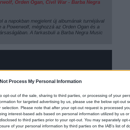
rwolf, Orden Ogan, Civil War - Barba Negra
 a napokban megjelent új albumának turnéjával
e a Powerwolf, méghozzá az Orden Ogan és a
társaságában. A farkasbuli a Barba Negra Music
Not Process My Personal Information
to opt-out of the sale, sharing to third parties, or processing of your per
EZT 
formation for targeted advertising by us, please use the below opt-out s
r selection. Please note that after your opt-out request is processed y
eing interest-based ads based on personal information utilized by us or
disclosed to third parties prior to your opt-out. You may separately opt-
losure of your personal information by third parties on the IAB’s list of