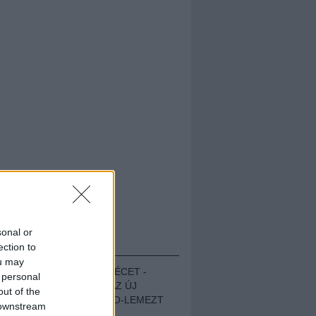
sonal or
HALLGASD!
ection to
ou may
MEGUGROTTÁK A LÉCET -
 personal
MEGHALLGATTUK AZ ÚJ
out of the
PROTEST THE HERO-LEMEZT
 downstream