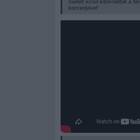
mellett kicsit kibővítettük a 
koncertjével!