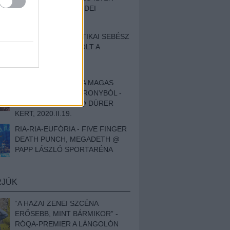
BESZÁMOLÓNK AZ IDEI
SZIGETRŐL
EGY HALLÁSPLASZTIKAI SEBÉSZ
NAPLÓJA - ILYEN VOLT A
SWANSRÓL SZÓLÓ
DOKUMENTUMFILM
MÉLY FÉRFIBÁNAT A MAGAS
ELEFÁNTCSONTTORONYBÓL -
LEPROUS, KLONE @ DÜRER
KERT, 2020.II.19.
RIA-RIA-EUFÓRIA - FIVE FINGER
DEATH PUNCH, MEGADETH @
PAPP LÁSZLÓ SPORTARÉNA
RJÚK
“A HAZAI ZENEI SZCÉNA
ERŐSEBB, MINT BÁRMIKOR” -
RÓQA-PREMIER A LÁNGOLÓN