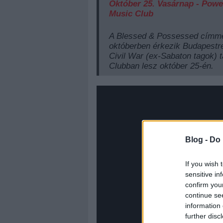
Október 25. Vasárnap - Powe
Music Club
A Blessed & Possessed címmel
októberben érkezik Budapestr
Civil War (ex-Sabaton tagok) 
Clubban lesz október 25-én.
Blog -
Do 
If you wish 
sensitive in
confirm you
continue se
information 
further disc