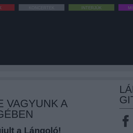
K
KONCERTEK
INTERJÚK
M
L
GI
E VAGYUNK A
GÉBEN
ult a Lángoló!