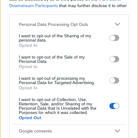
a legfrissebb kedvencek sem lesznek elfelejtve.
Downstream Participants
that may further disclose it to other
Köszöntsd te is az újévet a Barba Negra Music
third parties.
Clubban Lukács Laciékkal!
Please note that this website/app uses one or more Google
Personal Data Processing Opt Outs
services and may gather and store information including but
not limited to your visit or usage behaviour. You may click to
I want to opt-out of the Sharing of my
personal data.
grant or deny consent to Google and its third-party tags to
Opted In
use your data for below specified purposes in below Google
consent section.
I want to opt-out of the Sale of my
Personal Data.
Opted In
I want to opt-out of processing my
Personal Data for Targeted Advertising.
Opted In
I want to opt-out of Collection, Use,
Retention, Sale, and/or Sharing of my
Personal Data that Is Unrelated with the
Purposes for which it was collected.
Opted Out
Google consents