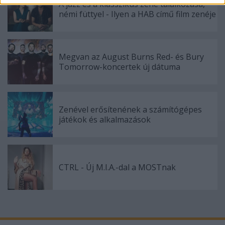
A jazz és a klasszikus zene találkozása,
functionality and fraud prevention, and other
némi füttyel - Ilyen a HAB című film zenéje
user protection.
Megvan az August Burns Red- és Bury
Tomorrow-koncertek új dátuma
Zenével erősítenének a számítógépes
játékok és alkalmazások
CTRL - Új M.I.A.-dal a MOSTnak