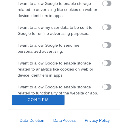
I want to allow Google to enable storage
Facebook-
related to advertising like cookies on web or
esemény:
https://www.facebook.com/events/851315
device identifiers in apps.
I want to allow my user data to be sent to
Google for online advertising purposes.
I want to allow Google to send me
Címkék:
ajánló
hirdetés
koncert
szilveszter
tankcsapda
personalized advertising.
barba negra
I want to allow Google to enable storage
related to analytics like cookies on web or
device identifiers in apps.
Ajánlott bejegyzések:
I want to allow Google to enable storage
related to functionality of the website or app.
CONFIRM
Megérkezett!
I want to allow Google to enable storage
related to personalization.
Data Deletion
Data Access
Privacy Policy
I want to allow Google to enable storage
related to security, including authentication