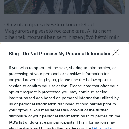
Öt év után újra szilveszteri koncertet ad
Magyarország vezető rockzenekara. A fiúk nem
pihennek mostanában sem, hiszen jövő héttől már
Észak-Amerikában kalandoznak, Bostontól Los
Angelesig, ami azért nem semmi! A szilveszteri buli
Blog -
Do Not Process My Personal Information
idén kezdődik, és jövőre csak ér véget, úgyhogy ha
valaki szeretne 26 év legnagyobb Tankcsapda-
slágereire pezsgőzni az év utolsó napján, már most
If you wish to opt-out of the sale, sharing to third parties, or
processing of your personal or sensitive information for
vegye meg a jegyét, nehogy lemaradjon az
targeted advertising by us, please use the below opt-out
élményről.
section to confirm your selection. Please note that after your
opt-out request is processed you may continue seeing
A zenekar történetében először játszik
interest-based ads based on personal information utilized by
szilveszterkor Budapesten, így a buli az egy éve
us or personal information disclosed to third parties prior to
megjelent Urai vagyunk a helyzetnek lemez
your opt-out. You may separately opt-out of the further
turnéjának méltó lezárása lesz. Biztosak vagyunk
disclosure of your personal information by third parties on the
abban, hogy nem akármilyen műsorral készül a
IAB’s list of downstream participants. This information may
csapat, amelyben a negyedszázados alapvetések és
also be disclosed by us to third parties on the
IAB’s List of