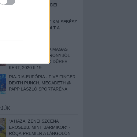
BESZÁMOLÓNK AZ IDEI
SZIGETRŐL
EGY HALLÁSPLASZTIKAI SEBÉSZ
NAPLÓJA - ILYEN VOLT A
SWANSRÓL SZÓLÓ
DOKUMENTUMFILM
MÉLY FÉRFIBÁNAT A MAGAS
ELEFÁNTCSONTTORONYBÓL -
LEPROUS, KLONE @ DÜRER
KERT, 2020.II.19.
RIA-RIA-EUFÓRIA - FIVE FINGER
DEATH PUNCH, MEGADETH @
PAPP LÁSZLÓ SPORTARÉNA
RJÚK
“A HAZAI ZENEI SZCÉNA
ERŐSEBB, MINT BÁRMIKOR” -
RÓQA-PREMIER A LÁNGOLÓN