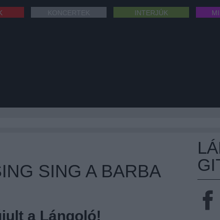
K
KONCERTEK
INTERJÚK
M
L
GI
ING SING A BARBA
ult a Lángoló!