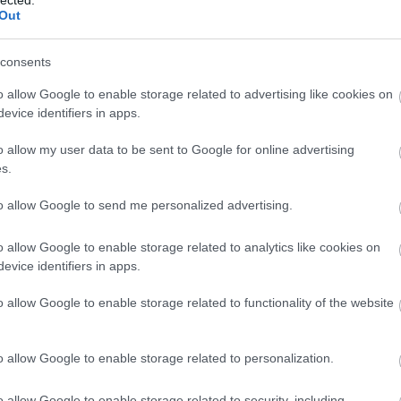
Out
consents
alomnak minősülnek, értük a
szolgáltatás technikai
üzemeltetője semmilyen felelősséget nem vállal, azokat nem
asználási feltételekben
és az
adatvédelmi tájékoztatóban
.
o allow Google to enable storage related to advertising like cookies on
evice identifiers in apps.
o allow my user data to be sent to Google for online advertising
s.
to allow Google to send me personalized advertising.
o allow Google to enable storage related to analytics like cookies on
evice identifiers in apps.
BESZ
o allow Google to enable storage related to functionality of the website
o allow Google to enable storage related to personalization.
o allow Google to enable storage related to security, including