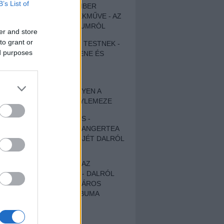
B’s List of
EGY DÜHÖS VÉNEMBER
UNIVERZÁLIS REMEKMŰVE - AZ
ÚJ BOB DYLAN-ALBUMRÓL
er and store
to grant or
ZENE LÉLEKNEK ÉS TESTNEK -
ed purposes
AUTENTIKUS NÉPZENE ÉS
KÖLTÉSZET
ÚJJÁSZÜLETETT
SZOMORKODÁS - ILYEN A
KATATONIA ÚJ NAGYLEMEZE
CROCODILE NERVES -
HALLGASD MEG AZ ANGERTEA
MA MEGJELENT EP-JÉT DALRÓL
DALRA!
A FELELŐSSÉGTŐL AZ
ELLOPOTT FÖLDIG - DALRÓL
DALRA A KÉPZELT VÁROS
SAMIZDAT CÍMŰ ALBUMA
ETÉS