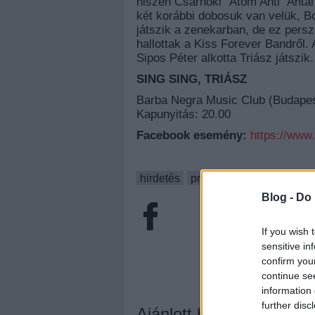
hiszen Csarnoki "Atom Anti" Anta
két korábbi dobosuk van velük, Bor
játszik a zenekarban, de ez per
hallottak a Kiss Forever Bandről.
Sipos Péter alkotta Triász játszik
SING SING, TRIÁSZ
Barba Negra Music Club (Budapest 
Kapunyitás: 20.00
Facebook esemény:
https://www
hirdetés
programjánló
sing sing
Blog -
Do 
If you wish 
sensitive in
confirm you
continue se
information 
further disc
Ajánlott bejegyzések: