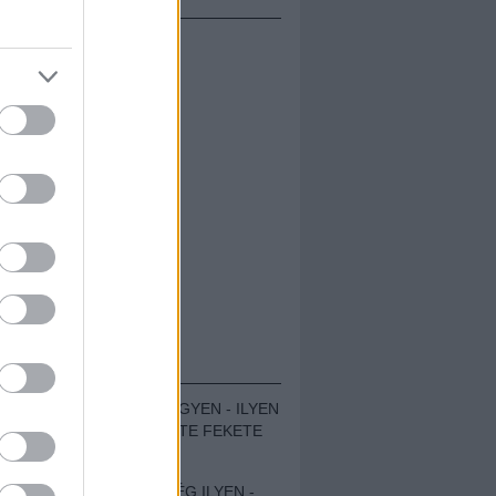
ÁMOLÓK
ZENÉS TÁBOR A HEGYEN - ILYEN
VOLT A VÍRUS SZÜLTE FEKETE
ZAJ FESZTIVÁL
SOHA NEM VOLT MÉG ILYEN -