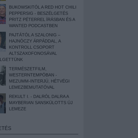
BUKOWSKITÓL A RED HOT CHILI
PEPPERSIG - BESZÉLGETÉS
PRITZ PÉTERREL ÍRÁSBAN ÉS A
WANTED PODCASTBEN
PAJTÁTÓL A SZALONIG –
HAJNÓCZY ÁRPÁDDAL, A
KONTROLL CSOPORT
ALTSZAXOFONOSÁVAL
ÉLGETTÜNK
TERMÉSZETFILM,
WESTERNTEMPÓBAN -
MEZUMM-INTERJÚ, HÉTVÉGI
LEMEZBEMUTATÓVAL
REKULT I. - DALRÓL DALRA A
MAYBERIAN SANSKÜLOTTS ÚJ
LEMEZE
ETÉS