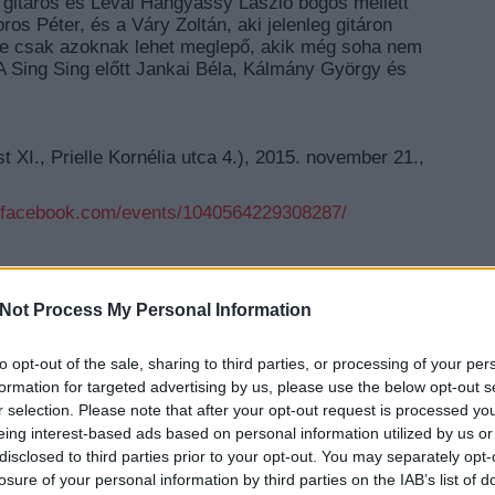
l gitáros és Lévai Hangyássy László bőgős mellett
os Péter, és a Váry Zoltán, aki jelenleg gitáron
sze csak azoknak lehet meglepő, akik még soha nem
 A Sing Sing előtt Jankai Béla, Kálmány György és
.
XI., Prielle Kornélia utca 4.), 2015. november 21.,
.facebook.com/events/1040564229308287/
triász
barba negra
Not Process My Personal Information
to opt-out of the sale, sharing to third parties, or processing of your per
EZT 
formation for targeted advertising by us, please use the below opt-out s
r selection. Please note that after your opt-out request is processed y
eing interest-based ads based on personal information utilized by us or
disclosed to third parties prior to your opt-out. You may separately opt-
losure of your personal information by third parties on the IAB’s list of