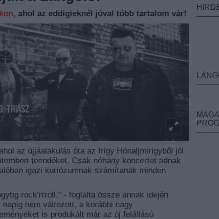
HIRD
nkon
, ahol az eddigieknél jóval több tartalom vár!
LÁNG
MAGA
PRO
hol az újjáalakulás óta az Irigy Hónaljmirigyből jól
ontemberi teendőket. Csak néhány koncertet adnak
 valóban igazi kuriózumnak számítanak minden
tig rock'n'roll.” - foglalta össze annak idején
 napig nem változott, a korábbi nagy
eményeket is produkált már az új felállású