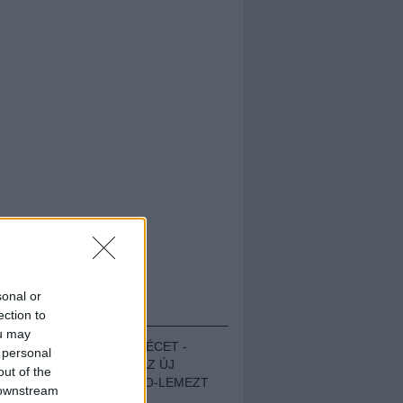
sonal or
HALLGASD!
ection to
ou may
MEGUGROTTÁK A LÉCET -
 personal
MEGHALLGATTUK AZ ÚJ
out of the
PROTEST THE HERO-LEMEZT
 downstream