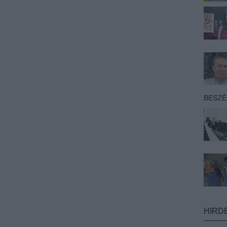
BESZ
HIRD