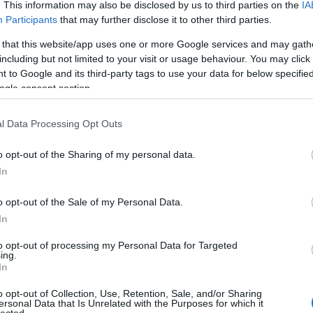
. This information may also be disclosed by us to third parties on the
IA
Participants
that may further disclose it to other third parties.
 that this website/app uses one or more Google services and may gath
including but not limited to your visit or usage behaviour. You may click 
 to Google and its third-party tags to use your data for below specifi
ogle consent section.
alt
Gondolatok - Új
Jövő pénteken
es
videó az
élőben is
l Data Processing Opt Outs
yról
OliverFromEarth-
bemutatkozik a
től
Jägermeister
o opt-out of the Sharing of my personal data.
Brass Band -
Nyerj páros
In
belépőt a bulira!
o opt-out of the Sale of my Personal Data.
In
to opt-out of processing my Personal Data for Targeted
ing.
In
o opt-out of Collection, Use, Retention, Sale, and/or Sharing
ersonal Data that Is Unrelated with the Purposes for which it
HIRD
lected.