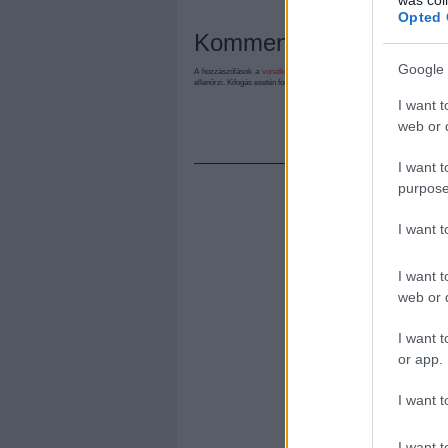
Opted 
Kommentek:
Google 
A hozzászólások a
vonatkozó jogszabályok
értelmében felhasználói tart
ellenőrzi. Kifogás esetén forduljon a blog szerkesztőjéhez. Részletek a
Felh
I want t
web or d
I want t
purpose
I want 
I want t
web or d
I want t
or app.
I want t
I want t