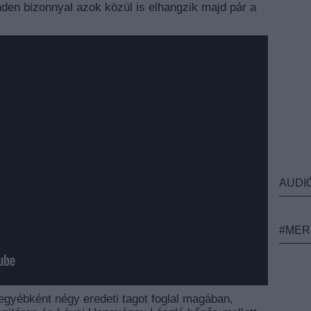
den bizonnyal azok közül is elhangzik majd pár a
AUDI
#MER
 egyébként négy eredeti tagot foglal magában,