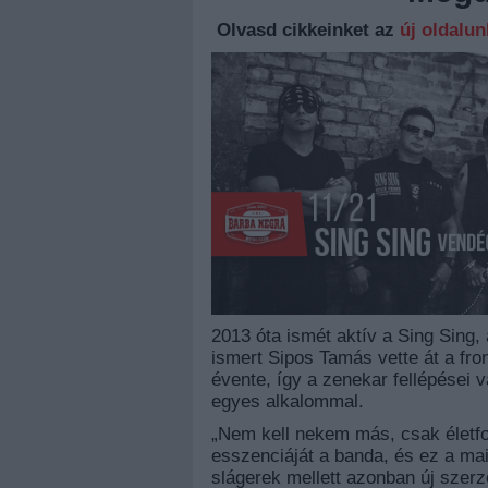
Olvasd cikkeinket az
új oldalu
2013 óta ismét aktív a Sing Sing, a
ismert Sipos Tamás vette át a fr
évente, így a zenekar fellépései
egyes alkalommal.
„Nem kell nekem más, csak életfogy
esszenciáját a banda, és ez a mai
slágerek mellett azonban új szerz