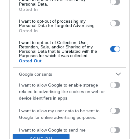
Personal Data.
Opted In
I want to opt-out of processing my
Personal Data for Targeted Advertising.
Címkék:
jazz
rock
hír
electro
david bowie
Opted In
I want to opt-out of Collection, Use,
Retention, Sale, and/or Sharing of my
Personal Data that Is Unrelated with the
Purposes for which it was collected.
Opted Out
Ajánlott bejegyzések:
Google consents
Ez megy most az új Lángolón
I want to allow Google to enable storage
related to advertising like cookies on web or
device identifiers in apps.
I want to allow my user data to be sent to
Dave Grohl dalt írt egy tízéves dobos
Google for online advertising purposes.
kislányról
I want to allow Google to send me
personalized advertising.