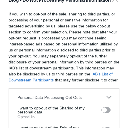
Blog -
Do Not Process My Personal Information
If you wish to opt-out of the sale, sharing to third parties, or
processing of your personal or sensitive information for
targeted advertising by us, please use the below opt-out
section to confirm your selection. Please note that after your
opt-out request is processed you may continue seeing
David Bowie nem törődik a felgyorsult világgal, ahol
interest-based ads based on personal information utilized by
az emberek maximum négyperces dalokat szeretnek
us or personal information disclosed to third parties prior to
hallgatni, klipet nézni meg még addig sem. Ő kiadott
your opt-out. You may separately opt-out of the further
egy tízperces számot, és klipet is csinált hozzá. A
disclosure of your personal information by third parties on the
Blackstar, vagyis inkább ★ a címadója a január
IAB’s list of downstream participants. This information may
also be disclosed by us to third parties on the
IAB’s List of
nyolcadikán érkező nagylemeznek, és az előzetes
Downstream Participants
that may further disclose it to other
pletykákkal összhangban van benne elektronikus
third parties.
zene, jazz, meg úgymond normál Bowie is.
Meglehetősen jó a dal. A klipje viszont, hát, lehet
Please note that this website/app uses one or more Google
Personal Data Processing Opt Outs
mondani, hogy szintén jó, de ez nézőpont kérdése.
services and may gather and store information including but
Van mit nézni rajta, az biztos, de nagyjából olyan,
not limited to your visit or usage behaviour. You may click to
I want to opt-out of the Sharing of my
mintha valaki benyelt volna egy borítéknyi lsd-t,
personal data.
grant or deny consent to Google and its third-party tags to
Opted In
aztán jött belőle szabadon minden. Leginkább
use your data for below specified purposes in below Google
ijesztő képek. Tessék megnézni, érdemes!
consent section.
I want to opt-out of the Sale of my