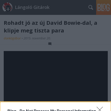
Lángoló Gitárok
Rohadt jó az új David Bowie-dal, a
klipje meg tiszta para
dankógábor
•
2015. november 20.