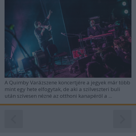
A Quimby Varázszene koncertjére a jegyek már több
mint egy hete elfogytak, de aki a szilveszteri buli
után szívesen nézné az otthoni kanapéról a ...