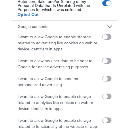
Retention, Sale, and/or Sharing of my
A Carach Angren a legalja a mainstream blackmetal
Personal Data that Is Unrelated with the
vonulatnak, tinik példaképei ők, ...
Purposes for which it was collected.
Opted Out
Ma este metál szól a Beat On The
Google consents
Bratben
I want to allow Google to enable storage
related to advertising like cookies on web or
Lángoló
•
2015. január 03.
device identifiers in apps.
I want to allow my user data to be sent to
Újból lecsap a metálvihar, röfögnek a riffek és
Google for online advertising purposes.
lengenek a rőzsék a Beat on the Bratben január 3-án
22.30-tól. Mivel a szervezők sem ...
I want to allow Google to send me
personalized advertising.
Ki a franc az a Paul McCartney?!
I want to allow Google to enable storage
dankógábor
•
2015. január 03.
related to analytics like cookies on web or
device identifiers in apps.
I want to allow Google to enable storage
Kik ezek?
related to functionality of the website or app.