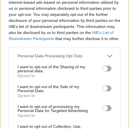
interest-based ads based on personal information utilized by
Itt tart ma a blackmetal
us or personal information disclosed to third parties prior to
Templom helyett égessünk lemezeket! :(
your opt-out. You may separately opt-out of the further
disclosure of your personal information by third parties on the
Gnosis
•
2015. január 03.
IAB’s list of downstream participants. This information may
also be disclosed by us to third parties on the
IAB’s List of
Downstream Participants
that may further disclose it to other
third parties.
Please note that this website/app uses one or more Google
Personal Data Processing Opt Outs
services and may gather and store information including but
not limited to your visit or usage behaviour. You may click to
I want to opt-out of the Sharing of my
personal data.
grant or deny consent to Google and its third-party tags to
Opted In
use your data for below specified purposes in below Google
consent section.
I want to opt-out of the Sale of my
Personal Data.
Opted In
I want to opt-out of processing my
Personal Data for Targeted Advertising.
Opted In
Itt tart ma az úgynevezett blackmetalnak hívott
műfaj.
I want to opt-out of Collection, Use,