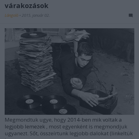
várakozások
Lángoló
•
2015. január 02.
Megmondtuk ugye, hogy
2014-ben mik voltak a
legjobb lemezek
, most egyenként is megmondjuk
ugyanezt. Sőt, összeírtunk legjobb dalokat (linkeltük