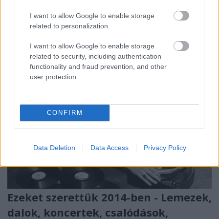
Ez áll a Kanye West és Paul McCartney közös daláról
Facebookra kitett
posztunk
alatt. Amíg azonban a
I want to allow Google to enable storage
kommentelőnk viccelt ...
related to personalization.
I want to allow Google to enable storage
related to security, including authentication
functionality and fraud prevention, and other
user protection.
CONFIRM
Data Deletion
Data Access
Privacy Policy
Ezeket szerettük 2014-ben - Lemezek,
dalok, koncertek, csalódások,