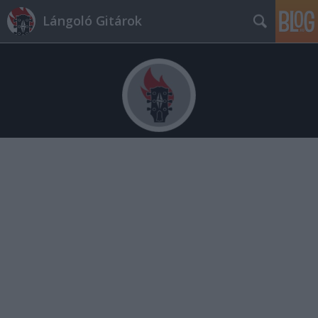
Lángoló Gitárok