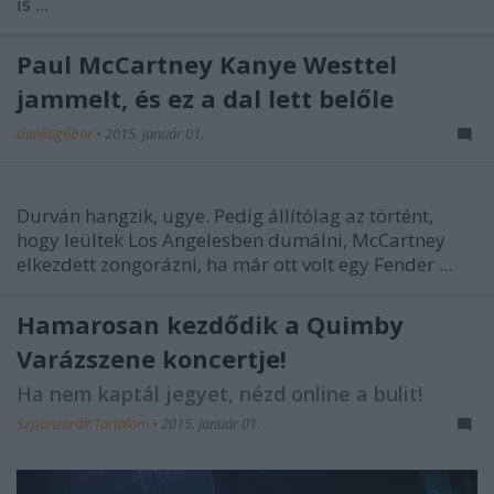
is ...
Paul McCartney Kanye Westtel
jammelt, és ez a dal lett belőle
dankógábor
•
2015. január 01.
Durván hangzik, ugye. Pedig állítólag az történt,
hogy leültek Los Angelesben dumálni, McCartney
elkezdett zongorázni, ha már ott volt egy Fender ...
Hamarosan kezdődik a Quimby
Varázszene koncertje!
Ha nem kaptál jegyet, nézd online a bulit!
Szponzorált Tartalom
•
2015. január 01.