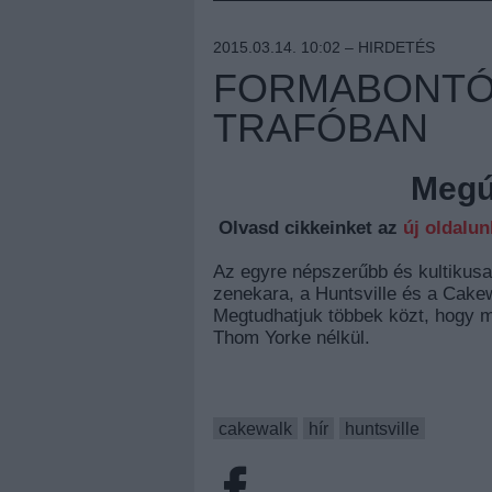
2015.03.14. 10:02 –
HIRDETÉS
FORMABONTÓ
TRAFÓBAN
Megúj
Olvasd cikkeinket az
új oldalu
Az egyre népszerűbb és kultikusa
zenekara, a Huntsville és a Cakew
Megtudhatjuk többek közt, hogy mi
Thom Yorke nélkül.
cakewalk
hír
huntsville