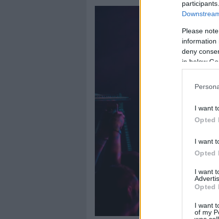
participants
Downstream 
Please note
information 
deny consent
in below Go
Persona
I want t
Opted 
I want t
Opted 
I want 
Advertis
Opted 
I want t
of my P
was col