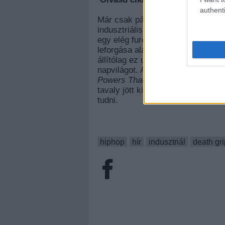
authenti
Már csak párat kell aludni, és itt 
indusztriális hiphop trió a márciu
egy elég furcsa klipet az
On GP
c
leforgása alatt feltettek még egy
állítólag ez utóbbi a hivatalos vi
napvilágot. A hamarosan megjelen
Powers That B
című duplalemez, 
tavaly jött ki. Elvileg ez a Deat
tudni.
hiphop
hír
indusztriál
death gr