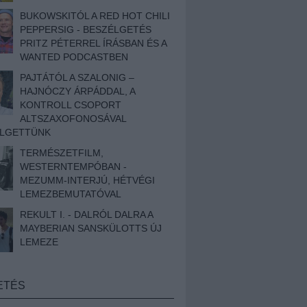
BUKOWSKITÓL A RED HOT CHILI
PEPPERSIG - BESZÉLGETÉS
PRITZ PÉTERREL ÍRÁSBAN ÉS A
WANTED PODCASTBEN
PAJTÁTÓL A SZALONIG –
HAJNÓCZY ÁRPÁDDAL, A
KONTROLL CSOPORT
ALTSZAXOFONOSÁVAL
ÉLGETTÜNK
TERMÉSZETFILM,
WESTERNTEMPÓBAN -
MEZUMM-INTERJÚ, HÉTVÉGI
LEMEZBEMUTATÓVAL
REKULT I. - DALRÓL DALRA A
MAYBERIAN SANSKÜLOTTS ÚJ
LEMEZE
ETÉS