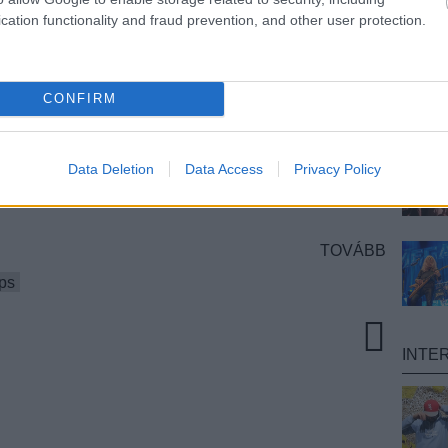
cation functionality and fraud prevention, and other user protection.
a
Deth Grips
új lemeze, a
Jenny Death
. Az
s 17-i megjelenést beharangozójaként tegnap feltett
ímű számhoz. Aztán kevesebb, mint 24 óra
 verziót a videóhoz, amely nem kevésbé furcsa, és
CONFIRM
deó, bár az első is a banda YouTube csatornáján látott
ő tízszámos albummal válik majd teljessé a
The
amelynek első része (
Niggas ont he Moon
) még
Data Deletion
Data Access
Privacy Policy
h Grips búcsúlemeze – bár ezt náluk ugye sosem lehet
TOVÁBB
ips
INTE