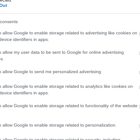
n Nikolett (JéPicture) készítette.
Out
consents
o allow Google to enable storage related to advertising like cookies on
evice identifiers in apps.
o allow my user data to be sent to Google for online advertising
s.
to allow Google to send me personalized advertising.
o allow Google to enable storage related to analytics like cookies on
evice identifiers in apps.
S ÚJ DALLAL
BESZ
o allow Google to enable storage related to functionality of the website
… KÉTSZER
o allow Google to enable storage related to personalization.
ult a Lángoló!
nkon
, ahol az eddigieknél jóval több tartalom vár!
o allow Google to enable storage related to security, including