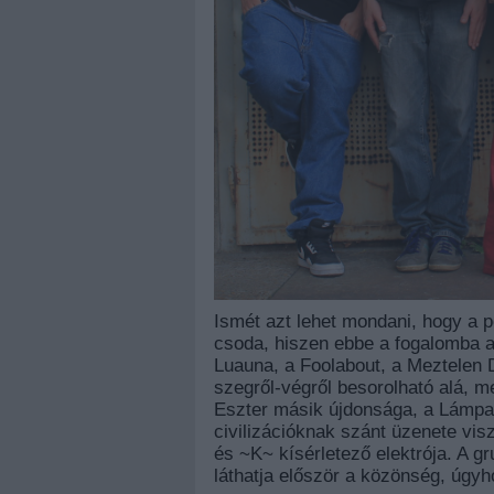
Ismét azt lehet mondani, hogy a 
csoda, hiszen ebbe a fogalomba az
Luauna, a Foolabout, a Meztelen 
szegről-végről besorolható alá, m
Eszter másik újdonsága, a Lámpag
civilizációknak szánt üzenete vi
és ~K~ kísérletező elektrója. A g
láthatja először a közönség, úgyh