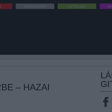
K
KONCERTEK
INTERJÚK
M
L
GI
BE – HAZAI