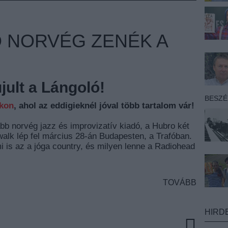
 NORVÉG ZENÉK A
ult a Lángoló!
BESZ
nkon
, ahol az eddigieknél jóval több tartalom vár!
bb norvég jazz és improvizatív kiadó, a Hubro két
alk lép fel március 28-án Budapesten, a Trafóban.
 is az a jóga country, és milyen lenne a Radiohead
TOVÁBB
HIRD