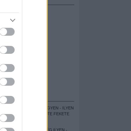
ÁMOLÓK
ZENÉS TÁBOR A HEGYEN - ILYEN
VOLT A VÍRUS SZÜLTE FEKETE
ZAJ FESZTIVÁL
SOHA NEM VOLT MÉG ILYEN -