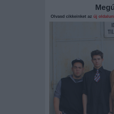
Megúj
Olvasd cikkeinket az
új oldalu