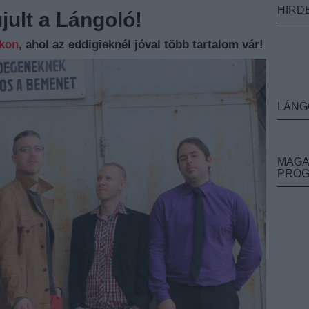
HIRD
ult a Lángoló!
nkon
, ahol az eddigieknél jóval több tartalom vár!
LÁNG
MAGA
PRO