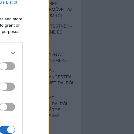
B’s List of
EGY DÜHÖS VÉNEMBER
UNIVERZÁLIS REMEKMŰVE - AZ
ÚJ BOB DYLAN-ALBUMRÓL
er and store
to grant or
ZENE LÉLEKNEK ÉS TESTNEK -
ed purposes
AUTENTIKUS NÉPZENE ÉS
KÖLTÉSZET
ÚJJÁSZÜLETETT
SZOMORKODÁS - ILYEN A
KATATONIA ÚJ NAGYLEMEZE
CROCODILE NERVES -
HALLGASD MEG AZ ANGERTEA
MA MEGJELENT EP-JÉT DALRÓL
DALRA!
A FELELŐSSÉGTŐL AZ
ELLOPOTT FÖLDIG - DALRÓL
DALRA A KÉPZELT VÁROS
SAMIZDAT CÍMŰ ALBUMA
ETÉS