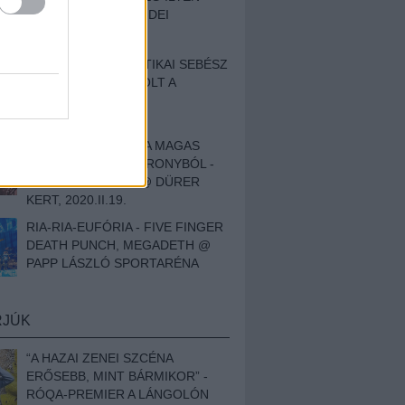
BESZÁMOLÓNK AZ IDEI
SZIGETRŐL
EGY HALLÁSPLASZTIKAI SEBÉSZ
NAPLÓJA - ILYEN VOLT A
SWANSRÓL SZÓLÓ
DOKUMENTUMFILM
MÉLY FÉRFIBÁNAT A MAGAS
ELEFÁNTCSONTTORONYBÓL -
LEPROUS, KLONE @ DÜRER
KERT, 2020.II.19.
RIA-RIA-EUFÓRIA - FIVE FINGER
DEATH PUNCH, MEGADETH @
PAPP LÁSZLÓ SPORTARÉNA
RJÚK
“A HAZAI ZENEI SZCÉNA
ERŐSEBB, MINT BÁRMIKOR” -
RÓQA-PREMIER A LÁNGOLÓN