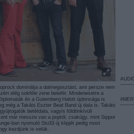
AUDI
poprock dominálja a dalmegosztást, ami persze nem
ért elég sokféle zene belefér. Mindenesetre a
Diplomaták és a Gutemberg Halott újdonsága is
#MER
eg még a Takáts Eszter Beat Band új dala is. Takáts
yújtogatók betétdala, vagyis földönkívüli
szont már messze van a poptól, csakúgy, mint Sippor
runge-ban nyomuló Stu33 új klipjét pedig most
ogy kezdjünk is velük.