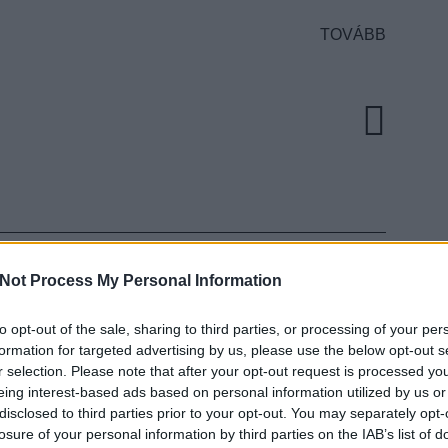
TOVÁBB
Not Process My Personal Information
KISCSILLAG AZ A38-
to opt-out of the sale, sharing to third parties, or processing of your per
STE
EZT 
formation for targeted advertising by us, please use the below opt-out s
r selection. Please note that after your opt-out request is processed y
eing interest-based ads based on personal information utilized by us or
ult a Lángoló!
disclosed to third parties prior to your opt-out. You may separately opt-
losure of your personal information by third parties on the IAB’s list of
nkon
, ahol az eddigieknél jóval több tartalom vár!