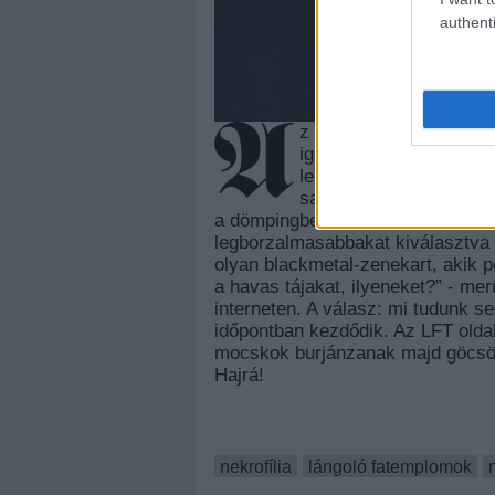
authenti
z underground örök és e
igaz napjainkban is, am
lemez, természetesen m
saját vérében megfürös
a dömpingben kiadott true zenei k
legborzalmasabbakat kiválasztva 
olyan blackmetal-zenekart, akik p
a havas tájakat, ilyeneket?” - me
interneten. A válasz: mi tudunk s
időpontban kezdődik. Az LFT oldal
mocskok burjánzanak majd göcsört
Hajrá!
nekrofília
lángoló fatemplomok