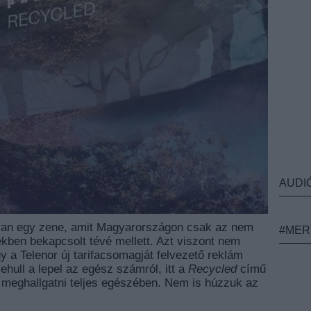
AUDI
van egy zene, amit Magyarországon csak az nem
#MER
tekben bekapcsolt tévé mellett. Azt viszont nem
y a Telenor új tarifacsomagját felvezető reklám
lehull a lepel az egész számról, itt a
Recycled
című
t meghallgatni teljes egészében. Nem is húzzuk az