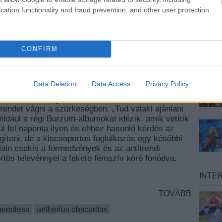
cation functionality and fraud prevention, and other user protection.
CONFIRM
lpusztíthatatlan, tartja a mondás. Ez különösen
ikor 66 percenként jelenik meg új blackmetal(os)
indegyik vagy kazettán vagy bakeliten, a tagok
Data Deletion
Data Access
Privacy Policy
ztve. A Lángoló Fatemplomok célja nem más, mint
avalkádból a legunikálisabbat és a
rendet vágni a szürkeségben. „Tud valaki ajánlani
éldául a régi Burzum-albumokat idézik, amik vetítik
rül fel naponta ilyen és ehhez hasonló kérdés az
egíteni, de a kiscsoportos foglalkozás egy későbbi
ain csakis a förmedvények és az antitrendi
ös televénnyel a fekete fémszív köré fonódva.
INTE
TOVÁBB
needless
aetherius obscuritas