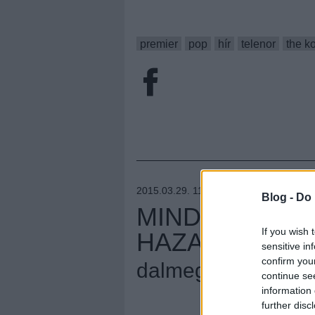
premier
pop
hír
telenor
the ko
2015.03.29. 11:11 –
MAGYAR ÁDÁM
Blog -
Do 
MINDIG ÉN VA
If you wish 
HAZAI ÚJDON
sensitive in
confirm you
dalmegosztás
continue se
information 
Megúj
further disc