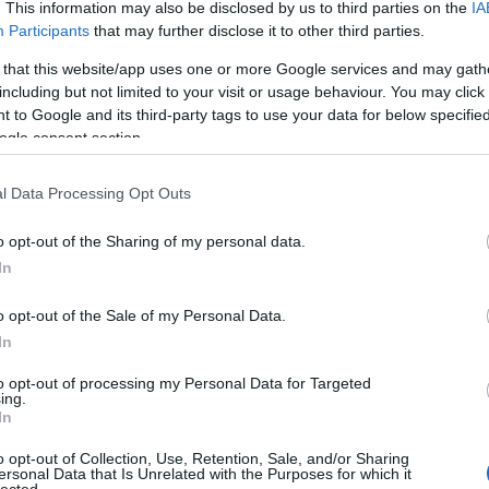
. This information may also be disclosed by us to third parties on the
IA
nkon
, ahol az eddigieknél jóval több tartalom vár!
Participants
that may further disclose it to other third parties.
 that this website/app uses one or more Google services and may gath
ros és duóban nyomuló rockerek, ska-val dúsított
j dala, pszichedelikus hiphop, progrock, és egy
including but not limited to your visit or usage behaviour. You may click 
eg nem annak szánt, de baromi nevetségesre
 to Google and its third-party tags to use your data for below specifi
a – ezt nyújtja az aktuális dalmegosztás. De ez a
ogle consent section.
ogy Vitáris Ivánék új dala és a Royal Freak Out
 tehetségkutatós izé pedig mennyire elképesztően
l Data Processing Opt Outs
tekeréssel lehet megtapasztalni.
o opt-out of the Sharing of my personal data.
TOVÁBB
In
o opt-out of the Sale of my Personal Data.
In
to opt-out of processing my Personal Data for Targeted
ing.
In
o opt-out of Collection, Use, Retention, Sale, and/or Sharing
ersonal Data that Is Unrelated with the Purposes for which it
HIRD
lected.