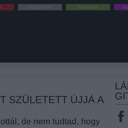
K
KONCERTEK
INTERJÚK
M
L
GI
T SZÜLETETT ÚJJÁ A
lottál, de nem tudtad, hogy