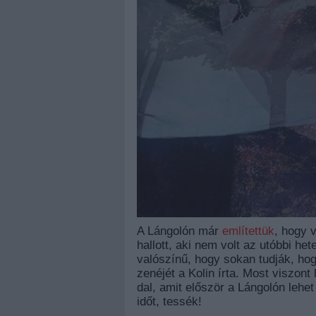
A Lángolón már
említettük
, hogy 
hallott, aki nem volt az utóbbi he
valószínű, hogy sokan tudják, hog
zenéjét a Kolin írta. Most viszont 
dal, amit először a Lángolón lehe
időt, tessék!