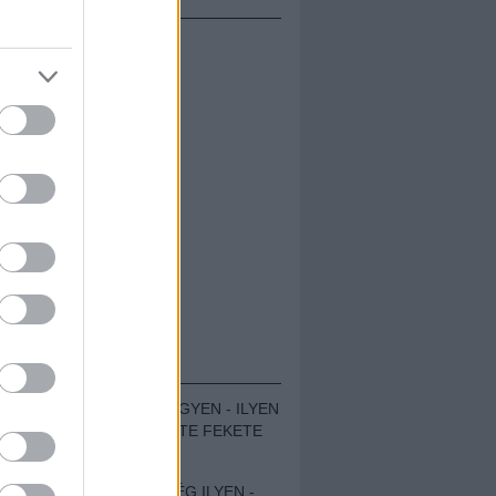
ÁMOLÓK
ZENÉS TÁBOR A HEGYEN - ILYEN
VOLT A VÍRUS SZÜLTE FEKETE
ZAJ FESZTIVÁL
SOHA NEM VOLT MÉG ILYEN -