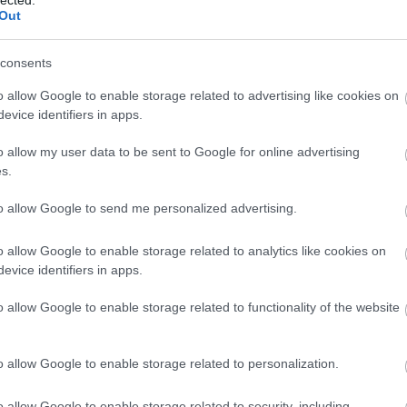
Out
EMPLOMOK #8
consents
ekrofília, Aetherius
o allow Google to enable storage related to advertising like cookies on
evice identifiers in apps.
o allow my user data to be sent to Google for online advertising
ult a Lángoló!
s.
nkon
, ahol az eddigieknél jóval több tartalom vár!
to allow Google to send me personalized advertising.
o allow Google to enable storage related to analytics like cookies on
evice identifiers in apps.
BESZ
o allow Google to enable storage related to functionality of the website
o allow Google to enable storage related to personalization.
o allow Google to enable storage related to security, including