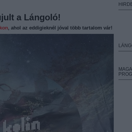
HIRD
ult a Lángoló!
nkon
, ahol az eddigieknél jóval több tartalom vár!
LÁNG
MAGA
PRO