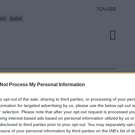
TOVÁBB
lin
kolint
Not Process My Personal Information
GYOK A BUTÁBB –
to opt-out of the sale, sharing to third parties, or processing of your per
SÁGOK
EZT 
formation for targeted advertising by us, please use the below opt-out s
r selection. Please note that after your opt-out request is processed y
eing interest-based ads based on personal information utilized by us or
disclosed to third parties prior to your opt-out. You may separately opt-
ult a Lángoló!
losure of your personal information by third parties on the IAB’s list of