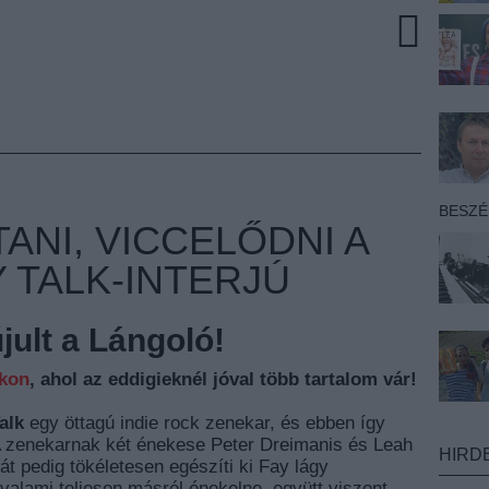
BESZ
ANI, VICCELŐDNI A
Y TALK-INTERJÚ
ult a Lángoló!
nkon
, ahol az eddigieknél jóval több tartalom vár!
alk
egy öttagú indie rock zenekar, és ebben így
A zenekarnak két énekese Peter Dreimanis és Leah
HIRD
t pedig tökéletesen egészíti ki Fay lágy
 valami teljesen másról énekelne, együtt viszont