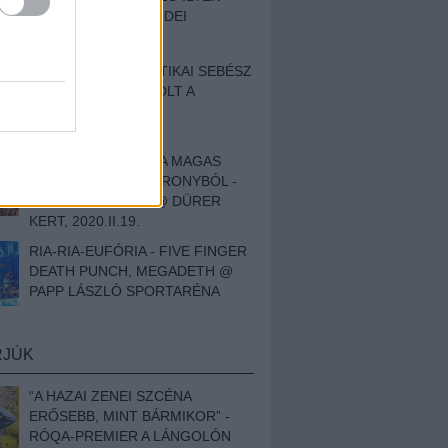
BESZÁMOLÓNK AZ IDEI
SZIGETRŐL
EGY HALLÁSPLASZTIKAI SEBÉSZ
NAPLÓJA - ILYEN VOLT A
SWANSRÓL SZÓLÓ
DOKUMENTUMFILM
MÉLY FÉRFIBÁNAT A MAGAS
ELEFÁNTCSONTTORONYBÓL -
LEPROUS, KLONE @ DÜRER
KERT, 2020.II.19.
RIA-RIA-EUFÓRIA - FIVE FINGER
DEATH PUNCH, MEGADETH @
PAPP LÁSZLÓ SPORTARÉNA
RJÚK
“A HAZAI ZENEI SZCÉNA
ERŐSEBB, MINT BÁRMIKOR” -
RÓQA-PREMIER A LÁNGOLÓN