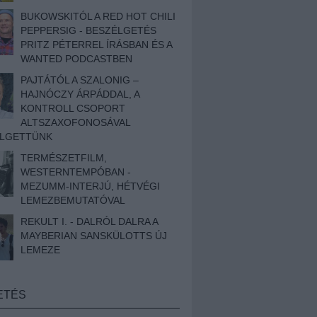
BUKOWSKITÓL A RED HOT CHILI
PEPPERSIG - BESZÉLGETÉS
PRITZ PÉTERREL ÍRÁSBAN ÉS A
WANTED PODCASTBEN
PAJTÁTÓL A SZALONIG –
HAJNÓCZY ÁRPÁDDAL, A
KONTROLL CSOPORT
ALTSZAXOFONOSÁVAL
ÉLGETTÜNK
TERMÉSZETFILM,
WESTERNTEMPÓBAN -
MEZUMM-INTERJÚ, HÉTVÉGI
LEMEZBEMUTATÓVAL
REKULT I. - DALRÓL DALRA A
MAYBERIAN SANSKÜLOTTS ÚJ
LEMEZE
ETÉS