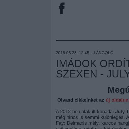
2015.03.28. 12:45 –
LÁNGOLÓ
IMÁDOK ORDÍT
SZEXEN - JUL
Megúj
Olvasd cikkeinket az
új oldalu
A 2012-ben alakult kanadai
July T
még nincs is semmi különleges. 
Fay: Deimanis mély, karcos hangjá
csilingelése, mintha a két énekes