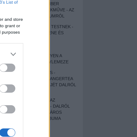
B’s List of
EGY DÜHÖS VÉNEMBER
UNIVERZÁLIS REMEKMŰVE - AZ
ÚJ BOB DYLAN-ALBUMRÓL
er and store
to grant or
ZENE LÉLEKNEK ÉS TESTNEK -
ed purposes
AUTENTIKUS NÉPZENE ÉS
KÖLTÉSZET
ÚJJÁSZÜLETETT
SZOMORKODÁS - ILYEN A
KATATONIA ÚJ NAGYLEMEZE
CROCODILE NERVES -
HALLGASD MEG AZ ANGERTEA
MA MEGJELENT EP-JÉT DALRÓL
DALRA!
A FELELŐSSÉGTŐL AZ
ELLOPOTT FÖLDIG - DALRÓL
DALRA A KÉPZELT VÁROS
SAMIZDAT CÍMŰ ALBUMA
ETÉS