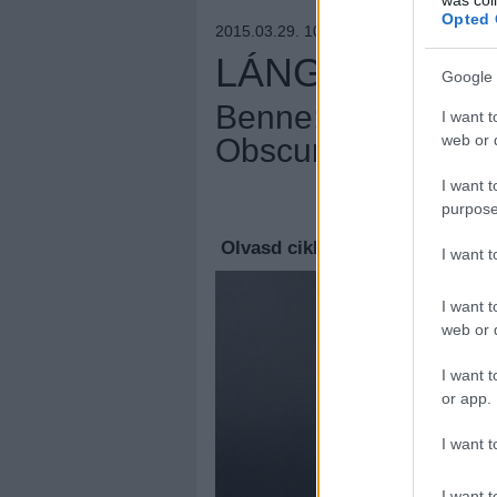
Opted 
2015.03.29. 10:28 –
GNOSIS
LÁNGOLÓ FAT
Google 
Benne: Needless, N
I want t
web or d
Obscuritas
I want t
Megúj
purpose
Olvasd cikkeinket az
új oldalu
I want 
I want t
web or d
I want t
or app.
I want t
I want t