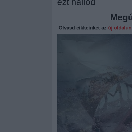
ezt hallod
Megúj
Olvasd cikkeinket az
új oldalu