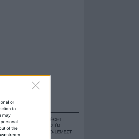
sonal or
HALLGASD!
ection to
ou may
MEGUGROTTÁK A LÉCET -
 personal
MEGHALLGATTUK AZ ÚJ
out of the
PROTEST THE HERO-LEMEZT
 downstream