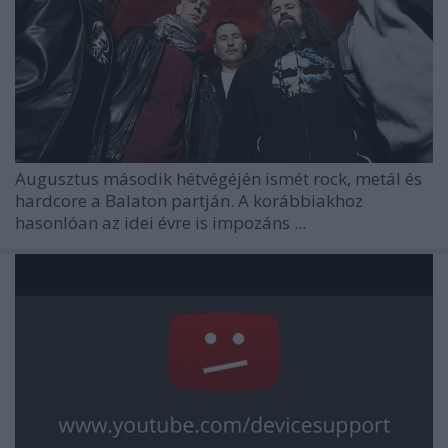
Augusztus második hétvégéjén ismét rock, metál és
hardcore a Balaton partján. A korábbiakhoz
hasonlóan az idei évre is impozáns ...