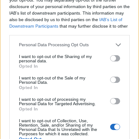
disclosure of your personal information by third parties on the
IAB’s list of downstream participants. This information may
also be disclosed by us to third parties on the
IAB’s List of
Downstream Participants
that may further disclose it to other
third parties.
Please note that this website/app uses one or more Google
Personal Data Processing Opt Outs
services and may gather and store information including but
not limited to your visit or usage behaviour. You may click to
I want to opt-out of the Sharing of my
personal data.
grant or deny consent to Google and its third-party tags to
Opted In
use your data for below specified purposes in below Google
consent section.
I want to opt-out of the Sale of my
Personal Data.
Opted In
Alice Deejay, Vengaboys és DJ Bobo
I want to opt-out of processing my
Personal Data for Targeted Advertising.
Szegeden
Opted In
Egy hét múlva Deja Vu Fesztivál
I want to opt-out of Collection, Use,
Retention, Sale, and/or Sharing of my
mista
•
2015. május 28.
Personal Data that Is Unrelated with the
Purposes for which it was collected.
Opted Out