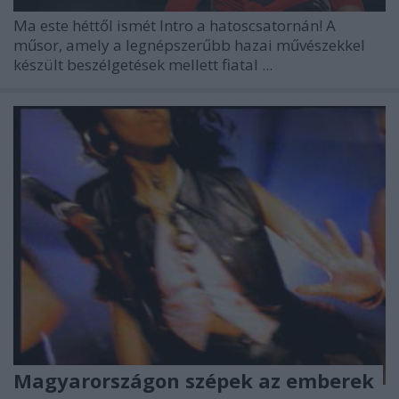
Ma este héttől ismét Intro a hatoscsatornán! A
műsor, amely a legnépszerűbb hazai művészekkel
készült beszélgetések mellett fiatal ...
Magyarországon szépek az emberek