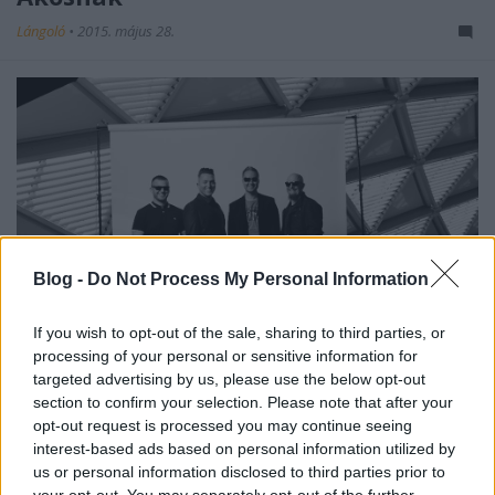
Lángoló
•
2015. május 28.
Blog -
Do Not Process My Personal Information
If you wish to opt-out of the sale, sharing to third parties, or
processing of your personal or sensitive information for
targeted advertising by us, please use the below opt-out
Ákos pont egy éve, 2014. május 28-án mutatta be
section to confirm your selection. Please note that after your
megújult zenekarát, amelyben egykori bonanzás
opt-out request is processed you may continue seeing
társa, Hauber Zsolt szerzőtársként és teljes ...
interest-based ads based on personal information utilized by
us or personal information disclosed to third parties prior to
your opt-out. You may separately opt-out of the further