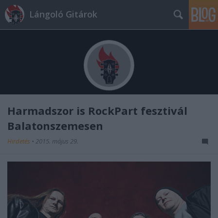
Lángoló Gitárok
Harmadszor is RockPart fesztivál
Balatonszemesen
Hirdetés
•
2015. május 29.