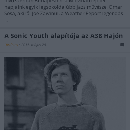
Jövő szerdán Budapesten, a MoMban lép fel
napjaink egyik legsokoldalúbb jazz művésze, Omar
Sosa, akiről Joe Zawinul, a Weather Report legendás
...
A Sonic Youth alapítója az A38 Hajón
Hirdetés
•
2015. május 28.