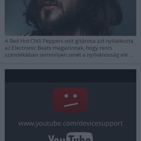
A Red Hot Chili Peppers volt gitárosa azt nyilatkozta
az Electronic Beats magazinnak, hogy nincs
szándékában semmilyen zenét a nyilvánosság elé ...