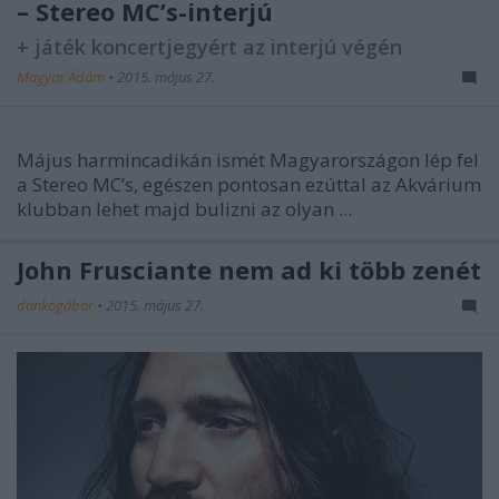
– Stereo MC’s-interjú
+ játék koncertjegyért az interjú végén
Magyar Ádám
•
2015. május 27.
Május harmincadikán ismét Magyarországon lép fel
a Stereo MC’s, egészen pontosan ezúttal az Akvárium
klubban lehet majd bulizni az olyan ...
John Frusciante nem ad ki több zenét
dankógábor
•
2015. május 27.