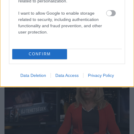
related to personalization.
I want to allow Google to enable storage
related to security, including authentication
functionality and fraud prevention, and other
user protection.
Régi arcok és új tehetségek az
Intróban
CONFIRM
Hirdetés
•
2015. május 27.
Data Deletion
Data Access
Privacy Policy