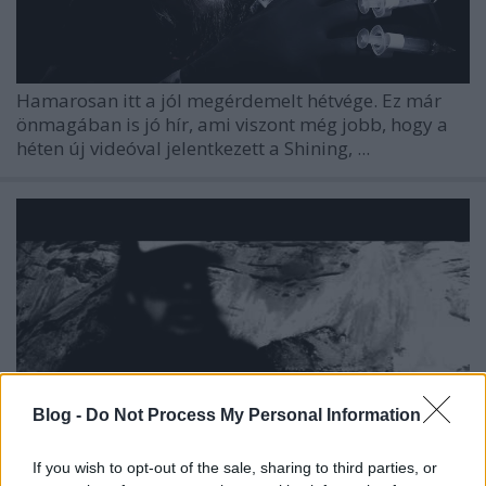
Hamarosan itt a jól megérdemelt hétvége. Ez már
önmagában is jó hír, ami viszont még jobb, hogy a
héten új videóval jelentkezett a Shining, ...
Blog -
Do Not Process My Personal Information
If you wish to opt-out of the sale, sharing to third parties, or