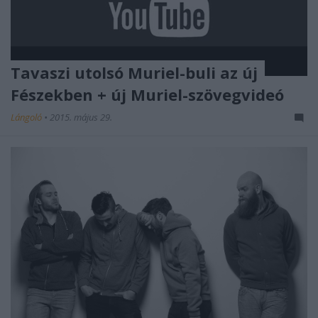
Tavaszi utolsó Muriel-buli az új
Fészekben + új Muriel-szövegvideó
Lángoló
•
2015. május 29.