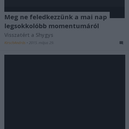
Meg ne feledkezzünk a mai nap
legsokkolóbb momentumáról
Visszatért a Shygys
KirschAndrás
•
2015. május 29.