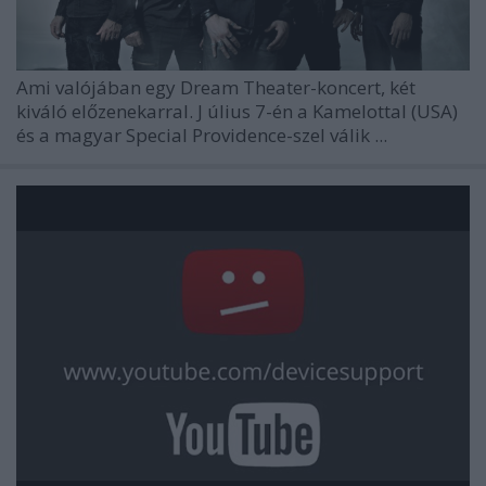
Ami valójában egy Dream Theater-koncert, két
kiváló előzenekarral. J
úlius 7-én a Kamelottal (USA)
és a magyar Special Providence-szel válik ...